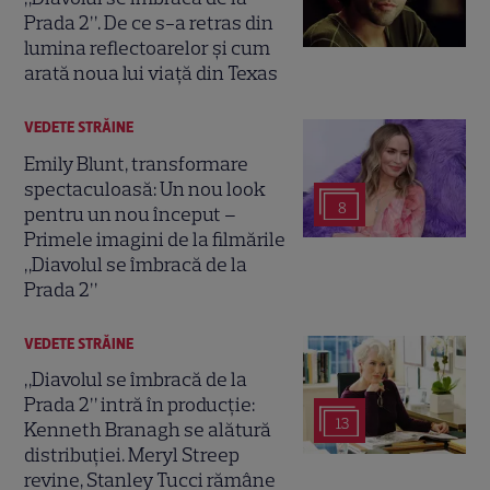
Prada 2”. De ce s-a retras din
lumina reflectoarelor și cum
arată noua lui viață din Texas
VEDETE STRĂINE
Emily Blunt, transformare
spectaculoasă: Un nou look
8
pentru un nou început –
Primele imagini de la filmările
„Diavolul se îmbracă de la
Prada 2”
VEDETE STRĂINE
„Diavolul se îmbracă de la
Prada 2” intră în producție:
13
Kenneth Branagh se alătură
distribuției. Meryl Streep
revine, Stanley Tucci rămâne