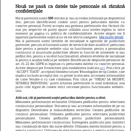
Nouă ne pasă ca datele tale personale să rămână
confidențiale
Libertatea
Noi și partenerii noștri
596
stocăm și/sau accesăm informații pe dispozitivul
dvs., precum identificatorii cookie unici pentru prelucrarea datelor cu
Libertatea pentru femei
caracter personal. Puteți accepta sau gestiona preferințele dvs. făcând clic
mai jos, respectiv vă puteți opune utilizării unui interes legitim în orice
GSP
moment pe pagina cu politica de confidențialitate. Aceste alegeri vor fi
raportate partenerilor noștri și nu vă vor afecta navigarea.
Mai multe detalii
Noi si partenerii nostri (retelele de socializare si agentiile de publicitate
Știri mondene
partenere, precum si furnizorii nostri de servicii de date analitice) prelucram
date pentru a permite website-ului sa functioneze, pentru a personaliza
Avantaje
continutul si anunturile publicitare afisate in functie de interesele si/sau
profilul dvs., pentru a va oferi functionalitati aferente retelelor de socializare
Elle
si pentru a analiza traficul pe website. Beneficiati de drepturile prevazute de
art. 15-22 din GDPR in legatura cu prelucrarea datelor cu caracter personal.
Unica
Aceste drepturi pot fi exercitate prin modalitatea indicata
aici
. Prin click pe
“ACCEPT TOATE”, acceptati folosirea tuturor Tehnologiilor de tip Cookie, care
implica inclusiv acceptul dvs. cu privire la stocarea/accesarea informatiilor
Retete practice
de catre Vendor-ii cu care colaboram. Prin click pe “VREAU SA MODIFIC
SETARILE INDIVIDUAL” puteti schimba preferintele in mod individual, mai
putin cele legate de cookie strict necesare pentru functionarea website-
ului.
URMĂREȘTE-NE PE
Atât noi, cât și partenerii noștri prelucrăm datele pentru a oferi:
Măsurarea performanței reclamelor. Utilizarea profilurilor pentru selectarea
conținutului personalizat. Stocarea și/sau accesarea informațiilor de pe un
dispozitiv. Dezvoltarea și îmbunătățirea serviciilor. Crearea profilurilor de
conținut personalizat. Utilizarea profilurilor pentru selectarea publicității
personalizate. Crearea profilurilor pentru publicitate personalizată.
Măsurarea performanței conținutului. Înțelegerea publicului prin statistici
Copyright
2026
Ringier Romania – Toate Drepturile rezervate
sau combinații de date din surse diferite. Utilizarea datelor limitate pentru a
selecta conținutul. Utilizarea de date limitate pentru a selecta publicitatea.