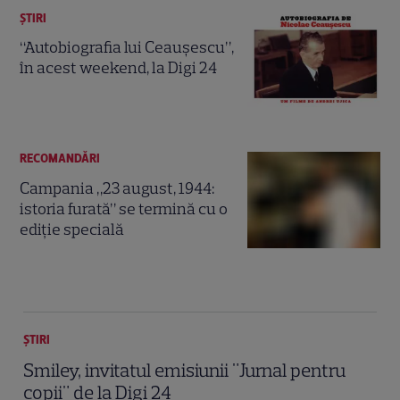
ȘTIRI
“Autobiografia lui Ceauşescu”,
în acest weekend, la Digi 24
RECOMANDĂRI
Campania „23 august, 1944:
istoria furată” se termină cu o
ediţie specială
ȘTIRI
Smiley, invitatul emisiunii "Jurnal pentru
copii" de la Digi 24