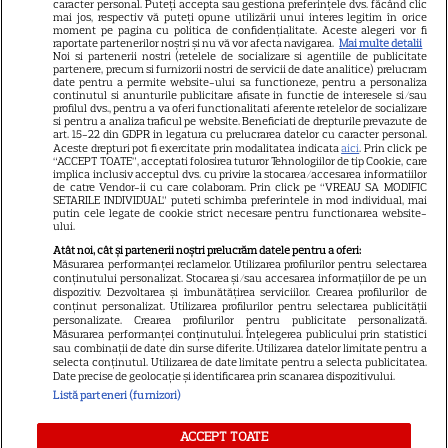
caracter personal. Puteți accepta sau gestiona preferințele dvs. făcând clic
mai jos, respectiv vă puteți opune utilizării unui interes legitim în orice
Știri mondene
moment pe pagina cu politica de confidențialitate. Aceste alegeri vor fi
raportate partenerilor noștri și nu vă vor afecta navigarea.
Mai multe detalii
Noi si partenerii nostri (retelele de socializare si agentiile de publicitate
Avantaje
partenere, precum si furnizorii nostri de servicii de date analitice) prelucram
date pentru a permite website-ului sa functioneze, pentru a personaliza
Elle
continutul si anunturile publicitare afisate in functie de interesele si/sau
profilul dvs., pentru a va oferi functionalitati aferente retelelor de socializare
Unica
si pentru a analiza traficul pe website. Beneficiati de drepturile prevazute de
art. 15-22 din GDPR in legatura cu prelucrarea datelor cu caracter personal.
Retete practice
Aceste drepturi pot fi exercitate prin modalitatea indicata
aici
. Prin click pe
“ACCEPT TOATE”, acceptati folosirea tuturor Tehnologiilor de tip Cookie, care
implica inclusiv acceptul dvs. cu privire la stocarea/accesarea informatiilor
de catre Vendor-ii cu care colaboram. Prin click pe “VREAU SA MODIFIC
SETARILE INDIVIDUAL” puteti schimba preferintele in mod individual, mai
URMĂREȘTE-NE PE
putin cele legate de cookie strict necesare pentru functionarea website-
ului.
Atât noi, cât și partenerii noștri prelucrăm datele pentru a oferi:
Măsurarea performanței reclamelor. Utilizarea profilurilor pentru selectarea
conținutului personalizat. Stocarea și/sau accesarea informațiilor de pe un
dispozitiv. Dezvoltarea și îmbunătățirea serviciilor. Crearea profilurilor de
conținut personalizat. Utilizarea profilurilor pentru selectarea publicității
Copyright
2026
Ringier Romania – Toate Drepturile rezervate
personalizate. Crearea profilurilor pentru publicitate personalizată.
Măsurarea performanței conținutului. Înțelegerea publicului prin statistici
sau combinații de date din surse diferite. Utilizarea datelor limitate pentru a
selecta conținutul. Utilizarea de date limitate pentru a selecta publicitatea.
Date precise de geolocație și identificarea prin scanarea dispozitivului.
Listă parteneri (furnizori)
Pariază responsabil! Decizia ONJN nr. 821/25.09.2025.
Jocurile de noroc sunt interzise minorilor.
ACCEPT TOATE