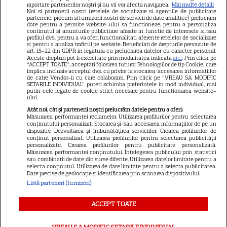
raportate partenerilor noștri și nu vă vor afecta navigarea.
Mai multe detalii
Noi si partenerii nostri (retelele de socializare si agentiile de publicitate
Avantaje
partenere, precum si furnizorii nostri de servicii de date analitice) prelucram
date pentru a permite website-ului sa functioneze, pentru a personaliza
Elle
continutul si anunturile publicitare afisate in functie de interesele si/sau
profilul dvs., pentru a va oferi functionalitati aferente retelelor de socializare
Unica
si pentru a analiza traficul pe website. Beneficiati de drepturile prevazute de
art. 15-22 din GDPR in legatura cu prelucrarea datelor cu caracter personal.
Retete practice
Aceste drepturi pot fi exercitate prin modalitatea indicata
aici
. Prin click pe
“ACCEPT TOATE”, acceptati folosirea tuturor Tehnologiilor de tip Cookie, care
implica inclusiv acceptul dvs. cu privire la stocarea/accesarea informatiilor
de catre Vendor-ii cu care colaboram. Prin click pe “VREAU SA MODIFIC
SETARILE INDIVIDUAL” puteti schimba preferintele in mod individual, mai
URMĂREȘTE-NE PE
putin cele legate de cookie strict necesare pentru functionarea website-
ului.
Atât noi, cât și partenerii noștri prelucrăm datele pentru a oferi:
Măsurarea performanței reclamelor. Utilizarea profilurilor pentru selectarea
conținutului personalizat. Stocarea și/sau accesarea informațiilor de pe un
dispozitiv. Dezvoltarea și îmbunătățirea serviciilor. Crearea profilurilor de
conținut personalizat. Utilizarea profilurilor pentru selectarea publicității
Copyright
2026
Ringier Romania – Toate Drepturile rezervate
personalizate. Crearea profilurilor pentru publicitate personalizată.
Măsurarea performanței conținutului. Înțelegerea publicului prin statistici
sau combinații de date din surse diferite. Utilizarea datelor limitate pentru a
selecta conținutul. Utilizarea de date limitate pentru a selecta publicitatea.
Date precise de geolocație și identificarea prin scanarea dispozitivului.
Listă parteneri (furnizori)
Pariază responsabil! Decizia ONJN nr. 821/25.09.2025.
Jocurile de noroc sunt interzise minorilor.
ACCEPT TOATE