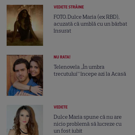
VEDETE STRĂINE
FOTO. Dulce Maria (ex RBD),
acuzată că umblă cu un bărbat
însurat
NU RATA!
Telenovela „În umbra
trecutului” începe azi la Acasă
VEDETE
Dulce Maria spune că nu are
nicio problemă să lucreze cu
un fost iubit