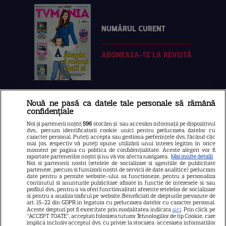
NUMĂRUL CURENT
ABONEAZA-TE LA REVISTĂ
Nouă ne pasă ca datele tale personale să rămână
Libertatea
confidențiale
Libertatea pentru femei
Noi și partenerii noștri
596
stocăm și/sau accesăm informații pe dispozitivul
dvs., precum identificatorii cookie unici pentru prelucrarea datelor cu
GSP
caracter personal. Puteți accepta sau gestiona preferințele dvs. făcând clic
mai jos, respectiv vă puteți opune utilizării unui interes legitim în orice
Știri mondene
moment pe pagina cu politica de confidențialitate. Aceste alegeri vor fi
raportate partenerilor noștri și nu vă vor afecta navigarea.
Mai multe detalii
Noi si partenerii nostri (retelele de socializare si agentiile de publicitate
Avantaje
partenere, precum si furnizorii nostri de servicii de date analitice) prelucram
date pentru a permite website-ului sa functioneze, pentru a personaliza
Elle
continutul si anunturile publicitare afisate in functie de interesele si/sau
profilul dvs., pentru a va oferi functionalitati aferente retelelor de socializare
Unica
si pentru a analiza traficul pe website. Beneficiati de drepturile prevazute de
art. 15-22 din GDPR in legatura cu prelucrarea datelor cu caracter personal.
Retete practice
Aceste drepturi pot fi exercitate prin modalitatea indicata
aici
. Prin click pe
“ACCEPT TOATE”, acceptati folosirea tuturor Tehnologiilor de tip Cookie, care
implica inclusiv acceptul dvs. cu privire la stocarea/accesarea informatiilor