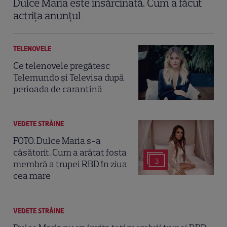
Dulce Maria este însărcinată. Cum a făcut
actrița anunțul
TELENOVELE
Ce telenovele pregătesc
Telemundo și Televisa după
perioada de carantină
VEDETE STRĂINE
FOTO. Dulce Maria s-a
căsătorit. Cum a arătat fosta
3
membră a trupei RBD în ziua
cea mare
VEDETE STRĂINE