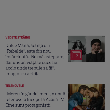
VEDETE STRĂINE
Dulce Maria, actrița din
„Rebelde”, este din nou
6
însărcinată. „Nu mă așteptam,
dar uneori viața te duce fix
acolo unde trebuie să fii”.
Imagini cu actrița
TELENOVELE
„Mereu în gândul meu”, o nouă
telenovelă începe la Acasă TV.
Cine sunt protagoniștii