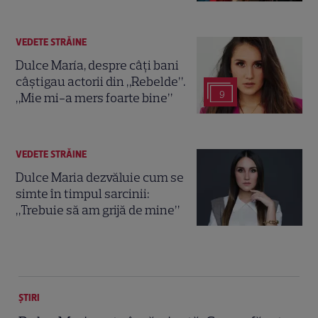
VEDETE STRĂINE
Dulce María, despre câți bani
câștigau actorii din „Rebelde”.
9
„Mie mi-a mers foarte bine”
VEDETE STRĂINE
Dulce Maria dezvăluie cum se
simte în timpul sarcinii:
„Trebuie să am grijă de mine”
ȘTIRI