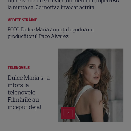
Dulce Maria nu va invita toți membrii trupei RBD
la nunta sa. Ce motiv a invocat actrița
VEDETE STRĂINE
FOTO. Dulce María anunţă logodna cu
producătorul Paco Álvarez
TELENOVELE
Dulce Maria s-a
întors la
telenovele.
Filmările au
început deja!
4