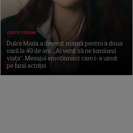
VEDETE STRĂINE
Dulce María a devenit mamă pentru a doua
oară la 40 de ani: „Ai venit să ne luminezi
viața”. Mesajul emoționant care i-a uimit
pe fanii actriței
7