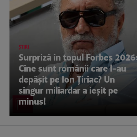
ȘTIRI
Surpriză în topul Forbes 2026
Cine sunt românii care l-au
depășit pe Ion Țiriac? Un
singur miliardar a ieșit pe
minus!
6