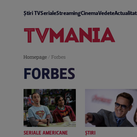
Știri TV
Seriale
Streaming
Cinema
Vedete
Actualita
Homepage
/
Forbes
FORBES
SERIALE AMERICANE
ȘTIRI