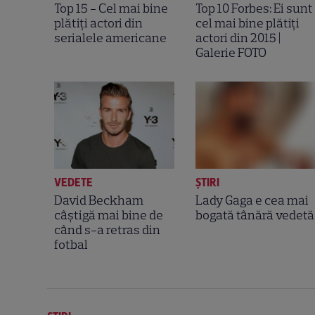
Top 15 - Cel mai bine
Top 10 Forbes: Ei sunt
plătiți actori din
cel mai bine plătiți
serialele americane
actori din 2015 |
Galerie FOTO
VEDETE
ȘTIRI
David Beckham
Lady Gaga e cea mai
câștigă mai bine de
bogată tânără vedetă
când s-a retras din
fotbal