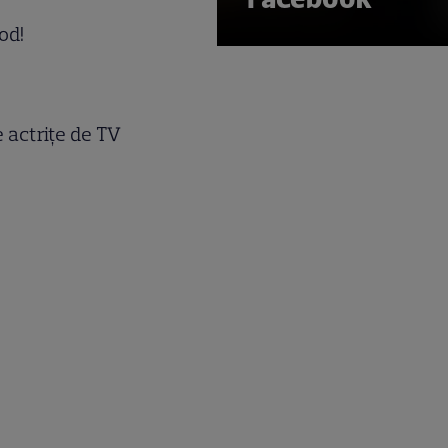
od!
e actriţe de TV