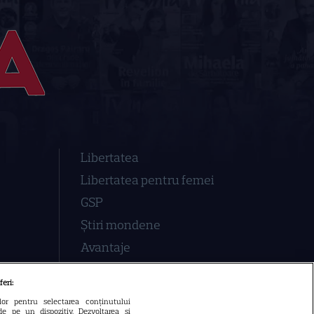
Libertatea
Libertatea pentru femei
GSP
Știri mondene
Avantaje
Elle
feri:
Unica
ilor pentru selectarea conținutului
de pe un dispozitiv. Dezvoltarea și