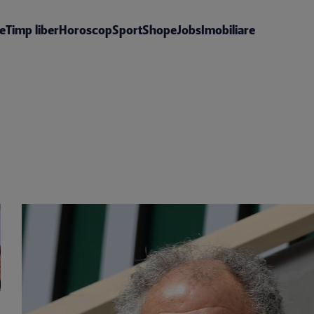
te
Timp liber
Horoscop
Sport
Shop
eJobs
Imobiliare