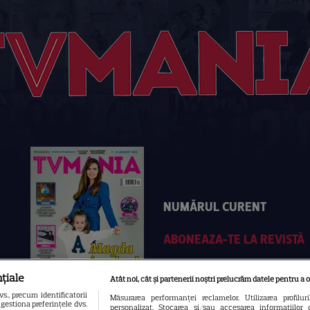
NUMĂRUL CURENT
ABONEAZA-TE LA REVISTĂ
țiale
Atât noi, cât și partenerii noștri prelucrăm datele pentru a o
., precum identificatorii
Măsurarea performanței reclamelor. Utilizarea profilur
gestiona preferințele dvs.
personalizat. Stocarea și/sau accesarea informațiilor 