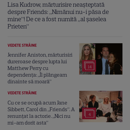
Lisa Kudrow, mărturisire neașteptată
despre Friends: „Nimănui nu-i păsa de
mine”! De ce a fost numită „al șaselea
Prieten”
VEDETE STRĂINE
Jennifer Aniston, mărturisiri
dureroase despre lupta lui
14
Matthew Perry cu
dependența: „Îl plângeam
dinainte să moară”
VEDETE STRĂINE
Cu ce se ocupă acum Jane
Sibbett, Carol din „Friends”. A
4
renunțat la actorie. „Nici nu
mi-am dorit asta”