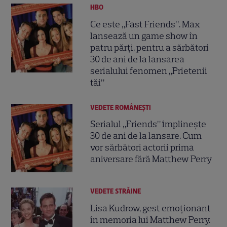
HBO
Ce este „Fast Friends”. Max
lansează un game show în
patru părți, pentru a sărbători
30 de ani de la lansarea
serialului fenomen „Prietenii
tăi”
VEDETE ROMÂNEŞTI
Serialul „Friends” împlinește
30 de ani de la lansare. Cum
vor sărbători actorii prima
aniversare fără Matthew Perry
VEDETE STRĂINE
Lisa Kudrow, gest emoționant
în memoria lui Matthew Perry.