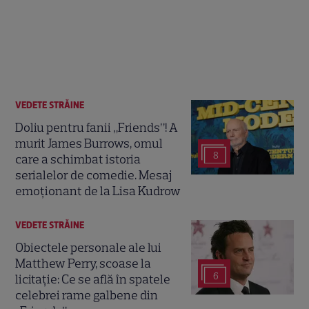
VEDETE STRĂINE
Doliu pentru fanii „Friends”! A
murit James Burrows, omul
8
care a schimbat istoria
serialelor de comedie. Mesaj
emoționant de la Lisa Kudrow
VEDETE STRĂINE
Obiectele personale ale lui
Matthew Perry, scoase la
6
licitație: Ce se află în spatele
celebrei rame galbene din