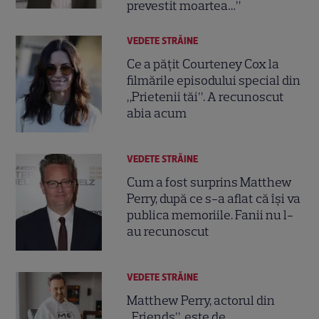
prevestit moartea…”
VEDETE STRĂINE
Ce a pățit Courteney Cox la
filmările episodului special din
„Prietenii tăi”. A recunoscut
abia acum
VEDETE STRĂINE
Cum a fost surprins Matthew
Perry, după ce s-a aflat că își va
publica memoriile. Fanii nu l-
au recunoscut
VEDETE STRĂINE
Matthew Perry, actorul din
„Friends”, este de