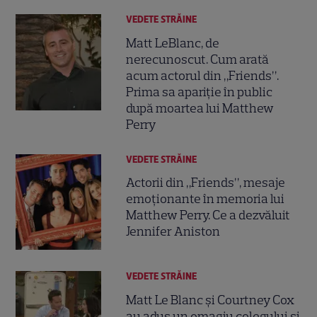
VEDETE STRĂINE
Matt LeBlanc, de
nerecunoscut. Cum arată
acum actorul din „Friends”.
Prima sa apariție în public
după moartea lui Matthew
Perry
VEDETE STRĂINE
Actorii din „Friends”, mesaje
emoționante în memoria lui
Matthew Perry. Ce a dezvăluit
Jennifer Aniston
VEDETE STRĂINE
Matt Le Blanc și Courtney Cox
au adus un omagiu colegului și