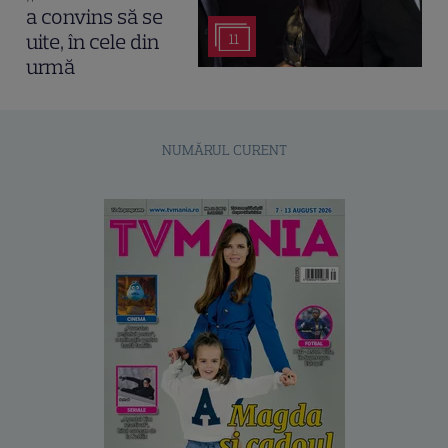
a convins să se
uite, în cele din
11
urmă
NUMĂRUL CURENT