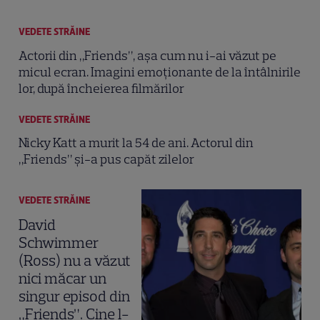
VEDETE STRĂINE
Actorii din „Friends”, așa cum nu i-ai văzut pe
micul ecran. Imagini emoționante de la întâlnirile
lor, după încheierea filmărilor
VEDETE STRĂINE
Nicky Katt a murit la 54 de ani. Actorul din
„Friends” și-a pus capăt zilelor
VEDETE STRĂINE
David
Schwimmer
(Ross) nu a văzut
nici măcar un
singur episod din
„Friends”. Cine l-