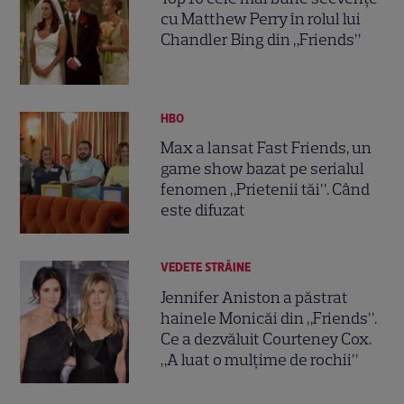
cu Matthew Perry în rolul lui
Chandler Bing din „Friends”
HBO
Max a lansat Fast Friends, un
game show bazat pe serialul
fenomen „Prietenii tăi”. Când
este difuzat
VEDETE STRĂINE
Jennifer Aniston a păstrat
hainele Monicăi din „Friends”.
Ce a dezvăluit Courteney Cox.
„A luat o mulțime de rochii”