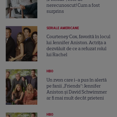
nerecunoscut! Cum a fost
surprins
SERIALE AMERICANE
Courteney Cox, favorită în locul
lui Jennifer Aniston. Actrița a
dezvăluit de ce a refuzat rolul
lui Rachel
HBO
Un zvon care i-a pus în alertă
pe fanii „Friends”: Jennifer
Aniston și David Schwimmer
ar fi mai mult decât prieteni
HBO