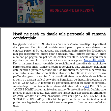
ABONEAZA-TE LA REVISTĂ
Nouă ne pasă ca datele tale personale să rămână
Libertatea
confidențiale
Libertatea pentru femei
Noi și partenerii noștri
596
stocăm și/sau accesăm informații pe dispozitivul
dvs., precum identificatorii cookie unici pentru prelucrarea datelor cu
GSP
caracter personal. Puteți accepta sau gestiona preferințele dvs. făcând clic
mai jos, respectiv vă puteți opune utilizării unui interes legitim în orice
Știri mondene
moment pe pagina cu politica de confidențialitate. Aceste alegeri vor fi
raportate partenerilor noștri și nu vă vor afecta navigarea.
Mai multe detalii
Noi si partenerii nostri (retelele de socializare si agentiile de publicitate
Avantaje
partenere, precum si furnizorii nostri de servicii de date analitice) prelucram
date pentru a permite website-ului sa functioneze, pentru a personaliza
Elle
continutul si anunturile publicitare afisate in functie de interesele si/sau
profilul dvs., pentru a va oferi functionalitati aferente retelelor de socializare
Unica
si pentru a analiza traficul pe website. Beneficiati de drepturile prevazute de
art. 15-22 din GDPR in legatura cu prelucrarea datelor cu caracter personal.
Retete practice
Aceste drepturi pot fi exercitate prin modalitatea indicata
aici
. Prin click pe
“ACCEPT TOATE”, acceptati folosirea tuturor Tehnologiilor de tip Cookie, care
implica inclusiv acceptul dvs. cu privire la stocarea/accesarea informatiilor
de catre Vendor-ii cu care colaboram. Prin click pe “VREAU SA MODIFIC
SETARILE INDIVIDUAL” puteti schimba preferintele in mod individual, mai
URMĂREȘTE-NE PE
putin cele legate de cookie strict necesare pentru functionarea website-
ului.