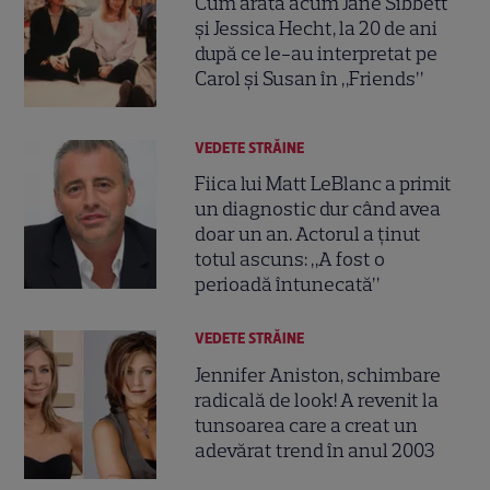
Cum arată acum Jane Sibbett
și Jessica Hecht, la 20 de ani
după ce le-au interpretat pe
Carol și Susan în „Friends”
VEDETE STRĂINE
Fiica lui Matt LeBlanc a primit
un diagnostic dur când avea
doar un an. Actorul a ținut
totul ascuns: „A fost o
perioadă întunecată”
VEDETE STRĂINE
Jennifer Aniston, schimbare
radicală de look! A revenit la
tunsoarea care a creat un
adevărat trend în anul 2003