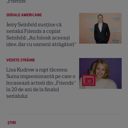
„Friends”
SERIALE AMERICANE
Jerry Seinfeld susține că
serialul Friends a copiat
Seinfeld: „Au folosit aceeași
idee, dar cu oameni atrăgători”
VEDETE STRĂINE
Lisa Kudrow a rupt tăcerea:
Suma impresionantă pe care o
10
încasează actorii din „Friends”
la 20 de ani de la finalul
serialului
ȘTIRI