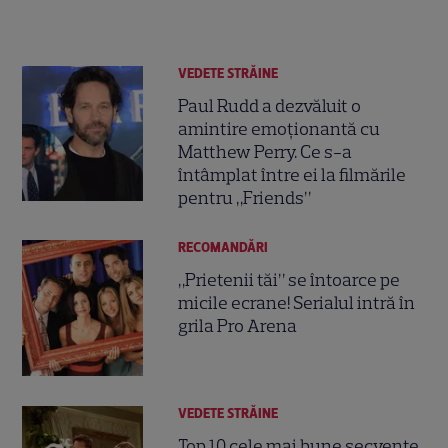
VEDETE STRĂINE
Paul Rudd a dezvăluit o
amintire emoționantă cu
Matthew Perry. Ce s-a
întâmplat între ei la filmările
pentru „Friends”
RECOMANDĂRI
„Prietenii tăi” se întoarce pe
micile ecrane! Serialul intră în
grila Pro Arena
VEDETE STRĂINE
Top 10 cele mai bune secvențe