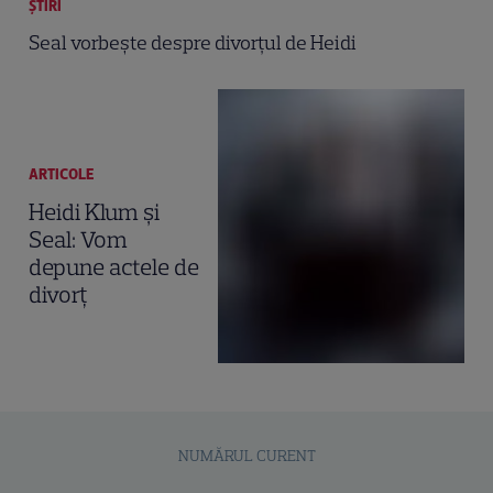
ȘTIRI
Seal vorbeşte despre divorţul de Heidi
ARTICOLE
Heidi Klum şi
Seal: Vom
depune actele de
divorţ
NUMĂRUL CURENT