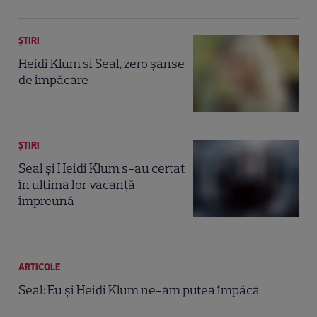
ȘTIRI
Heidi Klum şi Seal, zero şanse
de împăcare
ȘTIRI
Seal şi Heidi Klum s-au certat
în ultima lor vacanţă
împreună
ARTICOLE
Seal: Eu și Heidi Klum ne-am putea împăca