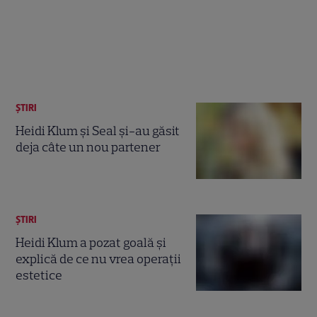
ȘTIRI
Heidi Klum și Seal şi-au găsit
deja câte un nou partener
ȘTIRI
Heidi Klum a pozat goală şi
explică de ce nu vrea operaţii
estetice