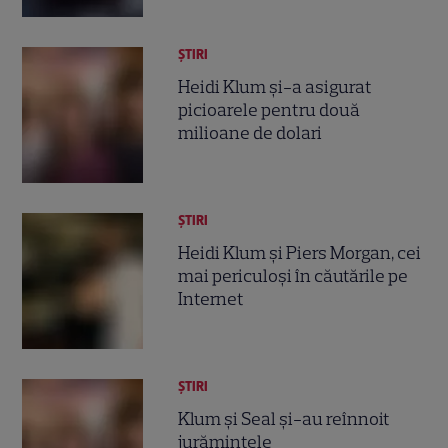
ȘTIRI
Heidi Klum şi-a asigurat
picioarele pentru două
milioane de dolari
ȘTIRI
Heidi Klum şi Piers Morgan, cei
mai periculoşi în căutările pe
Internet
ȘTIRI
Klum şi Seal şi-au reînnoit
jurămintele