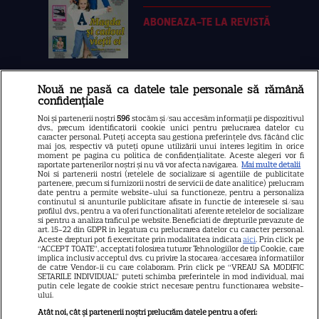
ABONEAZA-TE LA REVISTĂ
Nouă ne pasă ca datele tale personale să rămână
Libertatea
confidențiale
Libertatea pentru femei
Noi și partenerii noștri
596
stocăm și/sau accesăm informații pe dispozitivul
dvs., precum identificatorii cookie unici pentru prelucrarea datelor cu
GSP
caracter personal. Puteți accepta sau gestiona preferințele dvs. făcând clic
mai jos, respectiv vă puteți opune utilizării unui interes legitim în orice
Știri mondene
moment pe pagina cu politica de confidențialitate. Aceste alegeri vor fi
raportate partenerilor noștri și nu vă vor afecta navigarea.
Mai multe detalii
Noi si partenerii nostri (retelele de socializare si agentiile de publicitate
Avantaje
partenere, precum si furnizorii nostri de servicii de date analitice) prelucram
date pentru a permite website-ului sa functioneze, pentru a personaliza
Elle
continutul si anunturile publicitare afisate in functie de interesele si/sau
profilul dvs., pentru a va oferi functionalitati aferente retelelor de socializare
Unica
si pentru a analiza traficul pe website. Beneficiati de drepturile prevazute de
art. 15-22 din GDPR in legatura cu prelucrarea datelor cu caracter personal.
Retete practice
Aceste drepturi pot fi exercitate prin modalitatea indicata
aici
. Prin click pe
“ACCEPT TOATE”, acceptati folosirea tuturor Tehnologiilor de tip Cookie, care
implica inclusiv acceptul dvs. cu privire la stocarea/accesarea informatiilor
de catre Vendor-ii cu care colaboram. Prin click pe “VREAU SA MODIFIC
SETARILE INDIVIDUAL” puteti schimba preferintele in mod individual, mai
URMĂREȘTE-NE PE
putin cele legate de cookie strict necesare pentru functionarea website-
ului.
Atât noi, cât și partenerii noștri prelucrăm datele pentru a oferi: