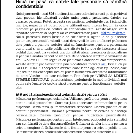
Nouă ne pasă ca datele tale personale să rămână
confidențiale
Libertatea
Noi și partenerii noștri
596
stocăm și/sau accesăm informații pe dispozitivul
dvs., precum identificatorii cookie unici pentru prelucrarea datelor cu
Libertatea pentru femei
caracter personal. Puteți accepta sau gestiona preferințele dvs. făcând clic
mai jos, respectiv vă puteți opune utilizării unui interes legitim în orice
GSP
moment pe pagina cu politica de confidențialitate. Aceste alegeri vor fi
raportate partenerilor noștri și nu vă vor afecta navigarea.
Mai multe detalii
Noi si partenerii nostri (retelele de socializare si agentiile de publicitate
Știri mondene
partenere, precum si furnizorii nostri de servicii de date analitice) prelucram
date pentru a permite website-ului sa functioneze, pentru a personaliza
Avantaje
continutul si anunturile publicitare afisate in functie de interesele si/sau
profilul dvs., pentru a va oferi functionalitati aferente retelelor de socializare
Elle
si pentru a analiza traficul pe website. Beneficiati de drepturile prevazute de
art. 15-22 din GDPR in legatura cu prelucrarea datelor cu caracter personal.
Unica
Aceste drepturi pot fi exercitate prin modalitatea indicata
aici
. Prin click pe
“ACCEPT TOATE”, acceptati folosirea tuturor Tehnologiilor de tip Cookie, care
implica inclusiv acceptul dvs. cu privire la stocarea/accesarea informatiilor
Retete practice
de catre Vendor-ii cu care colaboram. Prin click pe “VREAU SA MODIFIC
SETARILE INDIVIDUAL” puteti schimba preferintele in mod individual, mai
putin cele legate de cookie strict necesare pentru functionarea website-
ului.
URMĂREȘTE-NE PE
Atât noi, cât și partenerii noștri prelucrăm datele pentru a oferi:
Măsurarea performanței reclamelor. Utilizarea profilurilor pentru selectarea
conținutului personalizat. Stocarea și/sau accesarea informațiilor de pe un
dispozitiv. Dezvoltarea și îmbunătățirea serviciilor. Crearea profilurilor de
conținut personalizat. Utilizarea profilurilor pentru selectarea publicității
personalizate. Crearea profilurilor pentru publicitate personalizată.
Măsurarea performanței conținutului. Înțelegerea publicului prin statistici
Copyright
2026
Ringier Romania – Toate Drepturile rezervate
sau combinații de date din surse diferite. Utilizarea datelor limitate pentru a
selecta conținutul. Utilizarea de date limitate pentru a selecta publicitatea.
Date precise de geolocație și identificarea prin scanarea dispozitivului.