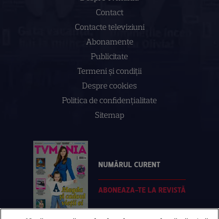
Contact
Contacte televiziuni
Abonamente
Publicitate
Termeni și condiții
Despre cookies
Politica de confidenţialitate
Sitemap
NUMĂRUL CURENT
ABONEAZA-TE LA REVISTĂ