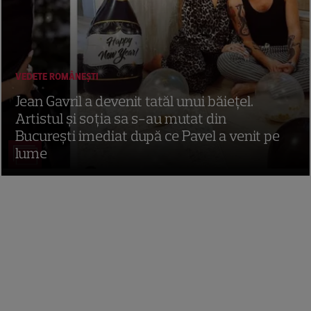
VEDETE ROMÂNEŞTI
Jean Gavril a devenit tatăl unui băiețel.
Artistul și soția sa s-au mutat din
București imediat după ce Pavel a venit pe
lume
7