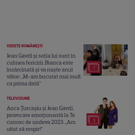
VEDETE ROMÂNEŞTI
Jean Gavril și soția lui sunt în
culmea fericirii. Bianca este
7
însărcinată și va naște anul
viitor: „M-am bucurat mai mult
ca prima dată”
TELEVIZIUNE
Anca Ţurcaşiu şi Jean Gavril,
provocare emoţionantă la Te
3
cunosc de undeva 2023. „Am
uitat să respir!”