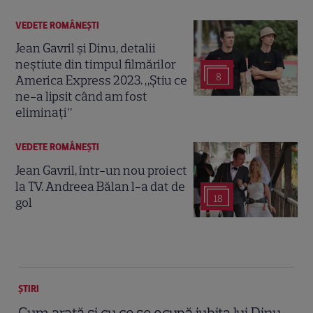
VEDETE ROMÂNEŞTI
Jean Gavril și Dinu, detalii
neștiute din timpul filmărilor
8
America Express 2023. „Știu ce
ne-a lipsit când am fost
eliminați”
VEDETE ROMÂNEŞTI
Jean Gavril, într-un nou proiect
la TV. Andreea Bălan l-a dat de
18
gol
ȘTIRI
Cum arată și cu ce se ocupă iubita lui Dinu