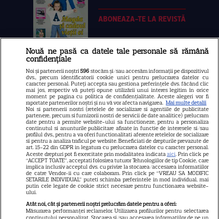
ABONEAZA-TE LA REVISTĂ
Nouă ne pasă ca datele tale personale să rămână
confidențiale
Libertatea
Noi și partenerii noștri
596
stocăm și/sau accesăm informații pe dispozitivul
dvs., precum identificatorii cookie unici pentru prelucrarea datelor cu
Libertatea pentru femei
caracter personal. Puteți accepta sau gestiona preferințele dvs. făcând clic
mai jos, respectiv vă puteți opune utilizării unui interes legitim în orice
GSP
moment pe pagina cu politica de confidențialitate. Aceste alegeri vor fi
raportate partenerilor noștri și nu vă vor afecta navigarea.
Mai multe detalii
Noi si partenerii nostri (retelele de socializare si agentiile de publicitate
Știri mondene
partenere, precum si furnizorii nostri de servicii de date analitice) prelucram
date pentru a permite website-ului sa functioneze, pentru a personaliza
Avantaje
continutul si anunturile publicitare afisate in functie de interesele si/sau
profilul dvs., pentru a va oferi functionalitati aferente retelelor de socializare
Elle
si pentru a analiza traficul pe website. Beneficiati de drepturile prevazute de
art. 15-22 din GDPR in legatura cu prelucrarea datelor cu caracter personal.
Unica
Aceste drepturi pot fi exercitate prin modalitatea indicata
aici
. Prin click pe
“ACCEPT TOATE”, acceptati folosirea tuturor Tehnologiilor de tip Cookie, care
implica inclusiv acceptul dvs. cu privire la stocarea/accesarea informatiilor
Retete practice
de catre Vendor-ii cu care colaboram. Prin click pe “VREAU SA MODIFIC
SETARILE INDIVIDUAL” puteti schimba preferintele in mod individual, mai
putin cele legate de cookie strict necesare pentru functionarea website-
ului.
URMĂREȘTE-NE PE
Atât noi, cât și partenerii noștri prelucrăm datele pentru a oferi:
Măsurarea performanței reclamelor. Utilizarea profilurilor pentru selectarea
conținutului personalizat. Stocarea și/sau accesarea informațiilor de pe un