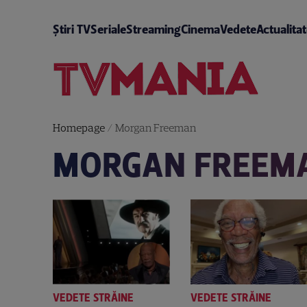
Știri TV
Seriale
Streaming
Cinema
Vedete
Actualita
Homepage
/
Morgan Freeman
MORGAN FREEM
VEDETE STRĂINE
VEDETE STRĂINE