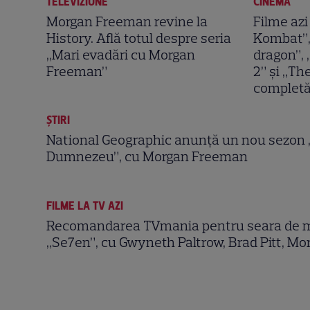
TELEVIZIUNE
CINEMA
Morgan Freeman revine la
Filme azi
History. Află totul despre seria
Kombat”, 
„Mari evadări cu Morgan
dragon”,
Freeman”
2” și „Th
complet
ȘTIRI
National Geographic anunță un nou sezon 
Dumnezeu”, cu Morgan Freeman
FILME LA TV AZI
Recomandarea TVmania pentru seara de ma
„Se7en”, cu Gwyneth Paltrow, Brad Pitt, M