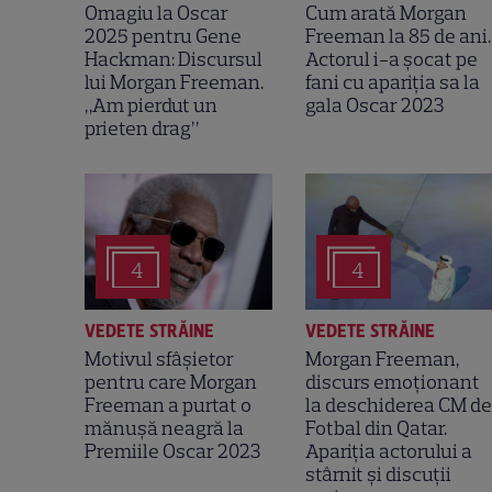
Omagiu la Oscar
Cum arată Morgan
2025 pentru Gene
Freeman la 85 de ani.
Hackman: Discursul
Actorul i-a șocat pe
lui Morgan Freeman.
fani cu apariția sa la
„Am pierdut un
gala Oscar 2023
prieten drag”
4
4
VEDETE STRĂINE
VEDETE STRĂINE
Motivul sfâșietor
Morgan Freeman,
pentru care Morgan
discurs emoționant
Freeman a purtat o
la deschiderea CM de
mănușă neagră la
Fotbal din Qatar.
Premiile Oscar 2023
Apariția actorului a
stârnit și discuții