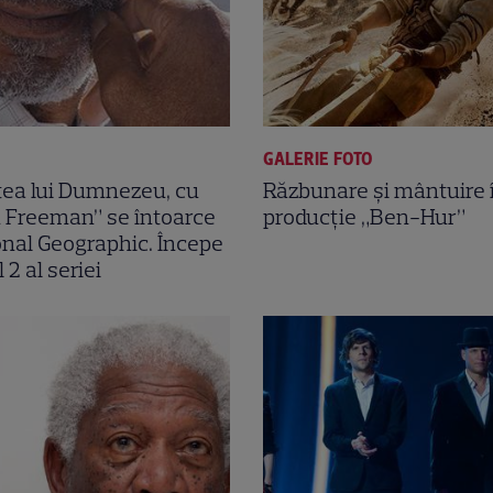
GALERIE FOTO
tea lui Dumnezeu, cu
Răzbunare şi mântuire 
 Freeman” se întoarce
producţie „Ben-Hur”
onal Geographic. Începe
 2 al seriei