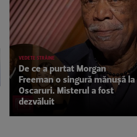
VEDETE STRĂINE
De ce a purtat Morgan
Freeman o singură mănușă la
Oscaruri. Misterul a fost
dezvăluit
4