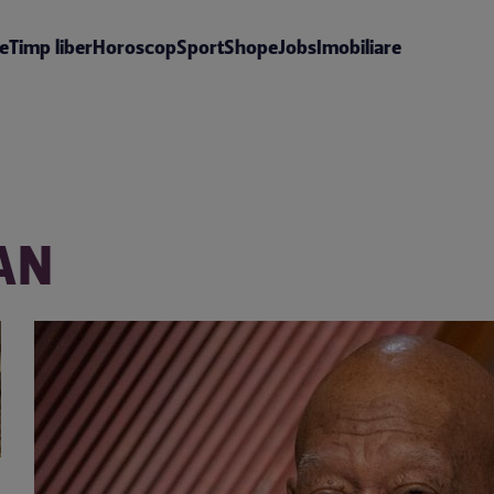
te
Timp liber
Horoscop
Sport
Shop
eJobs
Imobiliare
AN