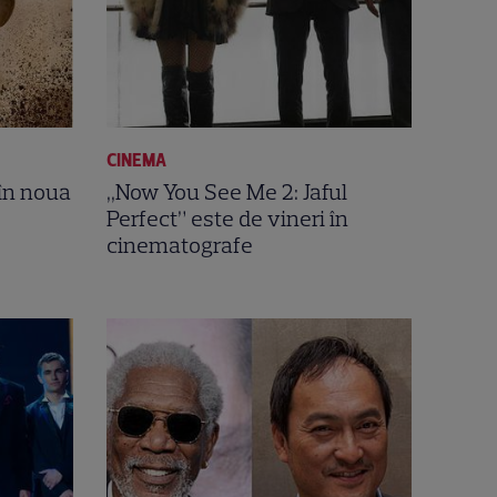
CINEMA
în noua
,,Now You See Me 2: Jaful
Perfect” este de vineri în
cinematografe