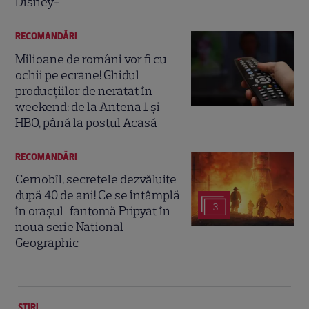
Disney+
RECOMANDĂRI
Milioane de români vor fi cu
ochii pe ecrane! Ghidul
producțiilor de neratat în
weekend: de la Antena 1 și
HBO, până la postul Acasă
RECOMANDĂRI
Cernobîl, secretele dezvăluite
după 40 de ani! Ce se întâmplă
3
în orașul-fantomă Pripyat în
noua serie National
Geographic
ȘTIRI