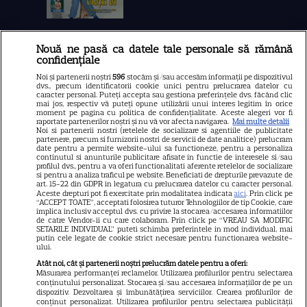
Nouă ne pasă ca datele tale personale să rămână
Libertatea
confidențiale
Libertatea pentru femei
Noi și partenerii noștri
596
stocăm și/sau accesăm informații pe dispozitivul
dvs., precum identificatorii cookie unici pentru prelucrarea datelor cu
GSP
caracter personal. Puteți accepta sau gestiona preferințele dvs. făcând clic
mai jos, respectiv vă puteți opune utilizării unui interes legitim în orice
Știri mondene
moment pe pagina cu politica de confidențialitate. Aceste alegeri vor fi
raportate partenerilor noștri și nu vă vor afecta navigarea.
Mai multe detalii
Noi si partenerii nostri (retelele de socializare si agentiile de publicitate
Avantaje
partenere, precum si furnizorii nostri de servicii de date analitice) prelucram
date pentru a permite website-ului sa functioneze, pentru a personaliza
Elle
continutul si anunturile publicitare afisate in functie de interesele si/sau
profilul dvs., pentru a va oferi functionalitati aferente retelelor de socializare
Unica
si pentru a analiza traficul pe website. Beneficiati de drepturile prevazute de
art. 15-22 din GDPR in legatura cu prelucrarea datelor cu caracter personal.
Retete practice
Aceste drepturi pot fi exercitate prin modalitatea indicata
aici
. Prin click pe
“ACCEPT TOATE”, acceptati folosirea tuturor Tehnologiilor de tip Cookie, care
implica inclusiv acceptul dvs. cu privire la stocarea/accesarea informatiilor
de catre Vendor-ii cu care colaboram. Prin click pe “VREAU SA MODIFIC
SETARILE INDIVIDUAL” puteti schimba preferintele in mod individual, mai
URMĂREȘTE-NE PE
putin cele legate de cookie strict necesare pentru functionarea website-
ului.
Atât noi, cât și partenerii noștri prelucrăm datele pentru a oferi:
Măsurarea performanței reclamelor. Utilizarea profilurilor pentru selectarea
conținutului personalizat. Stocarea și/sau accesarea informațiilor de pe un
dispozitiv. Dezvoltarea și îmbunătățirea serviciilor. Crearea profilurilor de
conținut personalizat. Utilizarea profilurilor pentru selectarea publicității