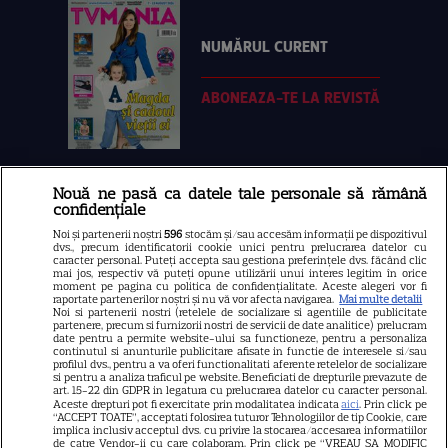
NUMĂRUL CURENT
ABONEAZA-TE LA REVISTĂ
Nouă ne pasă ca datele tale personale să rămână
Libertatea
confidențiale
Libertatea pentru femei
Noi și partenerii noștri
596
stocăm și/sau accesăm informații pe dispozitivul
dvs., precum identificatorii cookie unici pentru prelucrarea datelor cu
GSP
caracter personal. Puteți accepta sau gestiona preferințele dvs. făcând clic
mai jos, respectiv vă puteți opune utilizării unui interes legitim în orice
Știri mondene
moment pe pagina cu politica de confidențialitate. Aceste alegeri vor fi
raportate partenerilor noștri și nu vă vor afecta navigarea.
Mai multe detalii
Noi si partenerii nostri (retelele de socializare si agentiile de publicitate
Avantaje
partenere, precum si furnizorii nostri de servicii de date analitice) prelucram
date pentru a permite website-ului sa functioneze, pentru a personaliza
Elle
continutul si anunturile publicitare afisate in functie de interesele si/sau
profilul dvs., pentru a va oferi functionalitati aferente retelelor de socializare
Unica
si pentru a analiza traficul pe website. Beneficiati de drepturile prevazute de
art. 15-22 din GDPR in legatura cu prelucrarea datelor cu caracter personal.
Retete practice
Aceste drepturi pot fi exercitate prin modalitatea indicata
aici
. Prin click pe
“ACCEPT TOATE”, acceptati folosirea tuturor Tehnologiilor de tip Cookie, care
implica inclusiv acceptul dvs. cu privire la stocarea/accesarea informatiilor
de catre Vendor-ii cu care colaboram. Prin click pe “VREAU SA MODIFIC