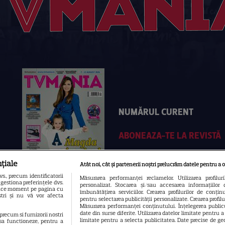
NUMĂRUL CURENT
ABONEAZA-TE LA REVISTĂ
țiale
Atât noi, cât și partenerii noștri prelucrăm datele pentru a o
., precum identificatorii
Măsurarea performanței reclamelor. Utilizarea profilur
gestiona preferințele dvs.
personalizat. Stocarea și/sau accesarea informațiilor 
 orice moment pe pagina cu
îmbunătățirea serviciilor. Crearea profilurilor de conținut
oștri și nu vă vor afecta
pentru selectarea publicității personalizate. Crearea profil
Măsurarea performanței conținutului. Înțelegerea publicu
date din surse diferite. Utilizarea datelor limitate pentru 
 precum si furnizorii nostri
limitate pentru a selecta publicitatea. Date precise de geo
sa functioneze, pentru a