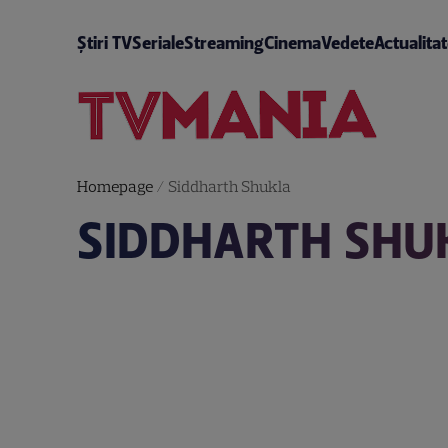
Știri TV
Seriale
Streaming
Cinema
Vedete
Actualita
Homepage
/
Siddharth Shukla
SIDDHARTH SHU