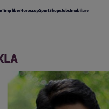
te
Timp liber
Horoscop
Sport
Shop
eJobs
Imobiliare
KLA