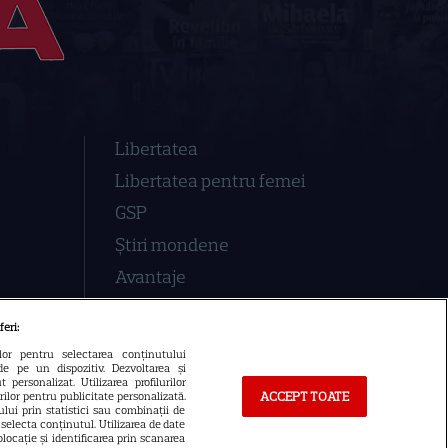
Libertatea
Libertatea pentru femei
GSP
Știri mondene
Avantaje
Elle
feri:
Unica
ilor pentru selectarea conținutului
de pe un dispozitiv. Dezvoltarea și
Retete practice
 personalizat. Utilizarea profilurilor
ACCEPT TOATE
urilor pentru publicitate personalizată.
lui prin statistici sau combinații de
a selecta conținutul. Utilizarea de date
locație și identificarea prin scanarea