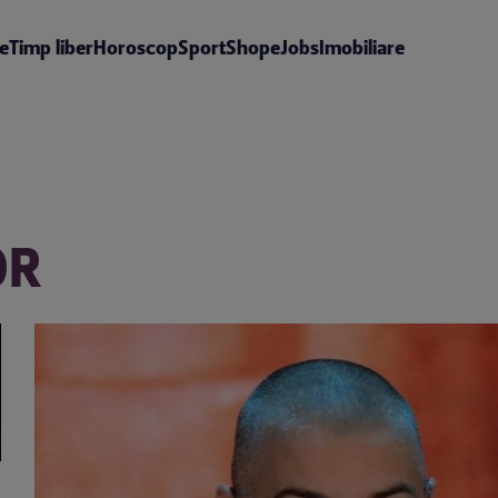
te
Timp liber
Horoscop
Sport
Shop
eJobs
Imobiliare
OR