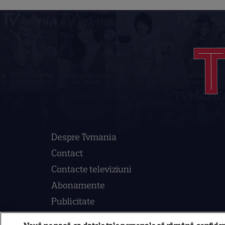
Despre Tvmania
Contact
Contacte televiziuni
Abonamente
Publicitate
Termeni și condiții