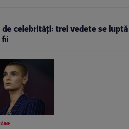
i de celebrități: trei vedete se luptă
fii
RĂINE