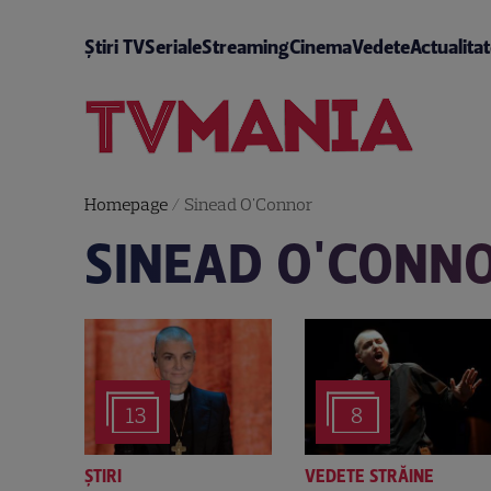
Știri TV
Seriale
Streaming
Cinema
Vedete
Actualita
Homepage
/
Sinead O'Connor
SINEAD O'CONN
13
8
ȘTIRI
VEDETE STRĂINE