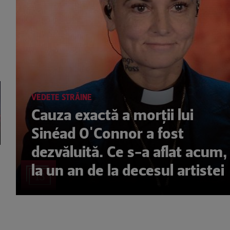
VEDETE STRĂINE
Cauza exactă a morții lui
Sinéad O'Connor a fost
dezvăluită. Ce s-a aflat acum,
la un an de la decesul artistei
13