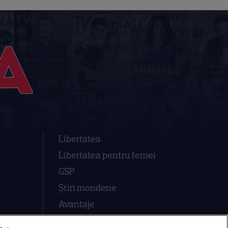
Libertatea
Libertatea pentru femei
GSP
Știri mondene
Avantaje
Elle