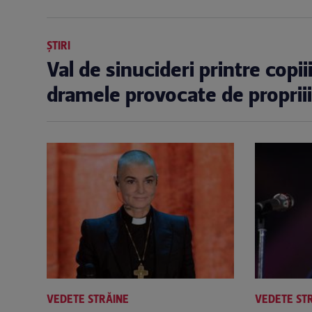
ȘTIRI
Val de sinucideri printre copii
dramele provocate de propriii 
VEDETE STRĂINE
VEDETE ST