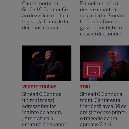
Cauza morții lui
Primele concluzii
Sinéad O'Connor. Ce
despre moartea
au dezvăluit medicii
tragică a lui Sinead
legiști, la 6 luni de la
O’Connor. Cum au
decesul artistei
găsit-o polițiștii în
casa ei din Londra
10
VEDETE STRĂINE
ȘTIRI
Sinéad O’Connor,
Sinead O'Connor a
ultimul mesaj
murit. Cântăreața
adresat fanilor
irlandeză avea 56 de
înainte de a muri.
ani și trecuse printr-
„Am trăit ca o
o tragedie acum
creatură de noapte”
aproape 2 ani