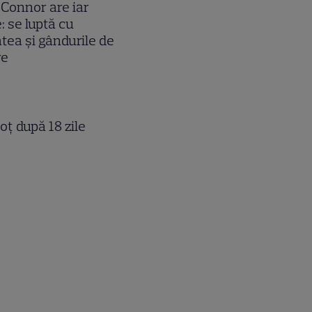
’Connor are iar
 se luptă cu
tea și gândurile de
re
oţ după 18 zile