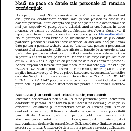
Nouă ne pasă ca datele tale personale să rămână
Libertatea
confidențiale
Libertatea pentru femei
Noi și partenerii noștri
596
stocăm și/sau accesăm informații pe dispozitivul
dvs., precum identificatorii cookie unici pentru prelucrarea datelor cu
GSP
caracter personal. Puteți accepta sau gestiona preferințele dvs. făcând clic
mai jos, respectiv vă puteți opune utilizării unui interes legitim în orice
Știri mondene
moment pe pagina cu politica de confidențialitate. Aceste alegeri vor fi
raportate partenerilor noștri și nu vă vor afecta navigarea.
Mai multe detalii
Noi si partenerii nostri (retelele de socializare si agentiile de publicitate
Avantaje
partenere, precum si furnizorii nostri de servicii de date analitice) prelucram
date pentru a permite website-ului sa functioneze, pentru a personaliza
Elle
continutul si anunturile publicitare afisate in functie de interesele si/sau
profilul dvs., pentru a va oferi functionalitati aferente retelelor de socializare
Unica
si pentru a analiza traficul pe website. Beneficiati de drepturile prevazute de
art. 15-22 din GDPR in legatura cu prelucrarea datelor cu caracter personal.
Retete practice
Aceste drepturi pot fi exercitate prin modalitatea indicata
aici
. Prin click pe
“ACCEPT TOATE”, acceptati folosirea tuturor Tehnologiilor de tip Cookie, care
implica inclusiv acceptul dvs. cu privire la stocarea/accesarea informatiilor
de catre Vendor-ii cu care colaboram. Prin click pe “VREAU SA MODIFIC
SETARILE INDIVIDUAL” puteti schimba preferintele in mod individual, mai
URMĂREȘTE-NE PE
putin cele legate de cookie strict necesare pentru functionarea website-
ului.
Atât noi, cât și partenerii noștri prelucrăm datele pentru a oferi:
Măsurarea performanței reclamelor. Utilizarea profilurilor pentru selectarea
conținutului personalizat. Stocarea și/sau accesarea informațiilor de pe un
dispozitiv. Dezvoltarea și îmbunătățirea serviciilor. Crearea profilurilor de
conținut personalizat. Utilizarea profilurilor pentru selectarea publicității
Copyright
2026
Ringier Romania – Toate Drepturile rezervate
personalizate. Crearea profilurilor pentru publicitate personalizată.
Măsurarea performanței conținutului. Înțelegerea publicului prin statistici
sau combinații de date din surse diferite. Utilizarea datelor limitate pentru a
selecta conținutul. Utilizarea de date limitate pentru a selecta publicitatea.