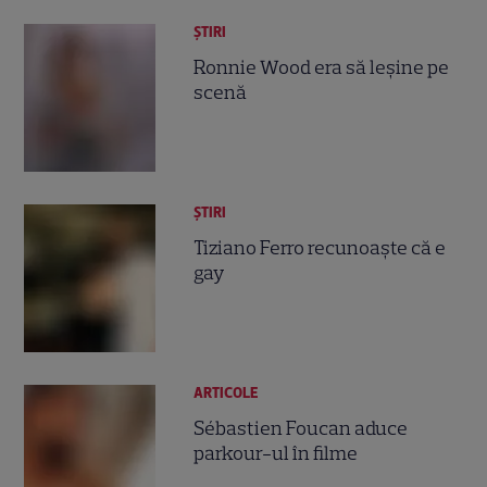
ȘTIRI
Ronnie Wood era să leşine pe
scenă
ȘTIRI
Tiziano Ferro recunoaşte că e
gay
ARTICOLE
Sébastien Foucan aduce
parkour-ul în filme