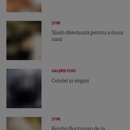
ȘTIRI
Slash divorţează pentru a doua
oară
GALERIE FOTO
Celebri şi virgini
ȘTIRI
Keisha Buchanan de la