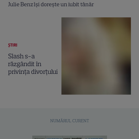
Julie Benz îşi doreşte un iubit tânăr
ȘTIRI
Slash s-a
răzgândit în
privinţa divorţului
NUMĂRUL CURENT