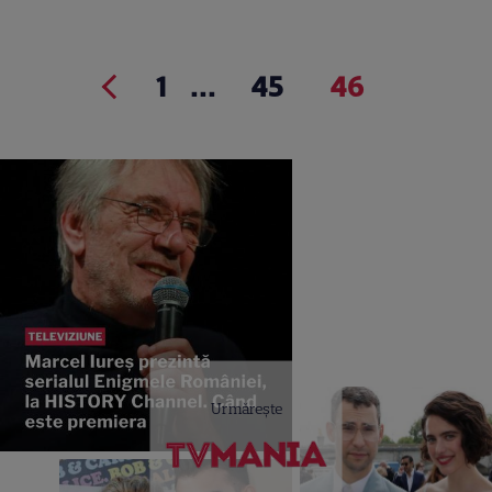
1
...
45
46
Urmărește