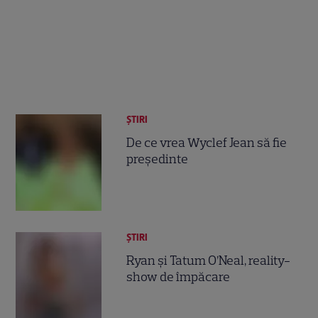
ȘTIRI
De ce vrea Wyclef Jean să fie
preşedinte
ȘTIRI
Ryan şi Tatum O’Neal, reality-
show de împăcare