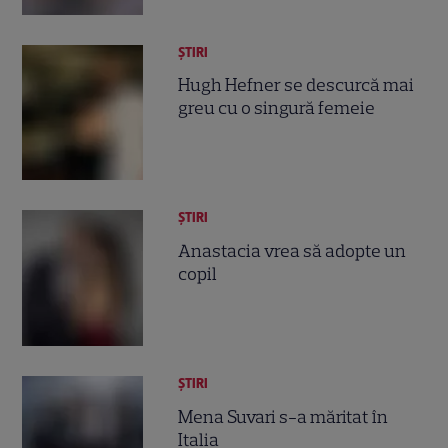
ȘTIRI
Hugh Hefner se descurcă mai
greu cu o singură femeie
ȘTIRI
Anastacia vrea să adopte un
copil
ȘTIRI
Mena Suvari s-a măritat în
Italia