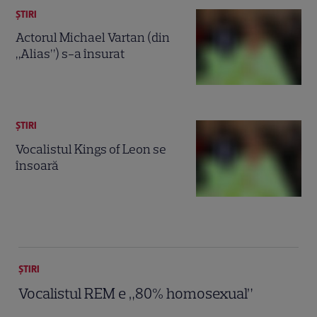
ȘTIRI
Actorul Michael Vartan (din
„Alias”) s-a însurat
ȘTIRI
Vocalistul Kings of Leon se
însoară
ȘTIRI
Vocalistul REM e „80% homosexual”