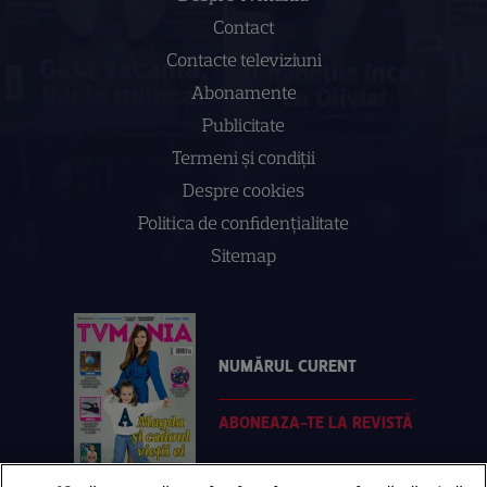
Contact
Contacte televiziuni
Abonamente
Publicitate
Termeni și condiții
Despre cookies
Politica de confidenţialitate
Sitemap
NUMĂRUL CURENT
ABONEAZA-TE LA REVISTĂ