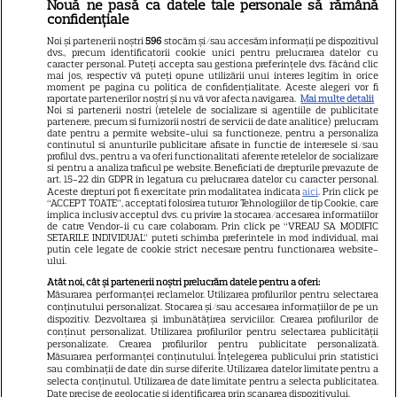
Nouă ne pasă ca datele tale personale să rămână
confidențiale
Libertatea
Noi și partenerii noștri
596
stocăm și/sau accesăm informații pe dispozitivul
dvs., precum identificatorii cookie unici pentru prelucrarea datelor cu
Libertatea pentru femei
caracter personal. Puteți accepta sau gestiona preferințele dvs. făcând clic
mai jos, respectiv vă puteți opune utilizării unui interes legitim în orice
GSP
moment pe pagina cu politica de confidențialitate. Aceste alegeri vor fi
raportate partenerilor noștri și nu vă vor afecta navigarea.
Mai multe detalii
Noi si partenerii nostri (retelele de socializare si agentiile de publicitate
Știri mondene
partenere, precum si furnizorii nostri de servicii de date analitice) prelucram
date pentru a permite website-ului sa functioneze, pentru a personaliza
Avantaje
continutul si anunturile publicitare afisate in functie de interesele si/sau
profilul dvs., pentru a va oferi functionalitati aferente retelelor de socializare
Elle
si pentru a analiza traficul pe website. Beneficiati de drepturile prevazute de
art. 15-22 din GDPR in legatura cu prelucrarea datelor cu caracter personal.
Unica
Aceste drepturi pot fi exercitate prin modalitatea indicata
aici
. Prin click pe
“ACCEPT TOATE”, acceptati folosirea tuturor Tehnologiilor de tip Cookie, care
implica inclusiv acceptul dvs. cu privire la stocarea/accesarea informatiilor
Retete practice
de catre Vendor-ii cu care colaboram. Prin click pe “VREAU SA MODIFIC
SETARILE INDIVIDUAL” puteti schimba preferintele in mod individual, mai
putin cele legate de cookie strict necesare pentru functionarea website-
ului.
URMĂREȘTE-NE PE
Atât noi, cât și partenerii noștri prelucrăm datele pentru a oferi:
Măsurarea performanței reclamelor. Utilizarea profilurilor pentru selectarea
conținutului personalizat. Stocarea și/sau accesarea informațiilor de pe un
dispozitiv. Dezvoltarea și îmbunătățirea serviciilor. Crearea profilurilor de
conținut personalizat. Utilizarea profilurilor pentru selectarea publicității
personalizate. Crearea profilurilor pentru publicitate personalizată.
Măsurarea performanței conținutului. Înțelegerea publicului prin statistici
Copyright
2026
Ringier Romania – Toate Drepturile rezervate
sau combinații de date din surse diferite. Utilizarea datelor limitate pentru a
selecta conținutul. Utilizarea de date limitate pentru a selecta publicitatea.
Date precise de geolocație și identificarea prin scanarea dispozitivului.