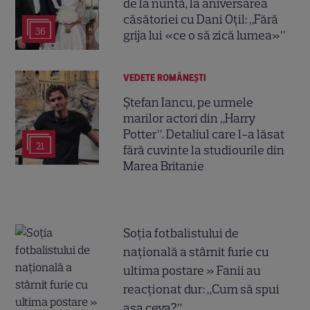
de la nuntă, la aniversarea
căsătoriei cu Dani Oțil: „Fără
36
grija lui «ce o să zică lumea»”
VEDETE ROMÂNEŞTI
Ștefan Iancu, pe urmele
marilor actori din „Harry
Potter”. Detaliul care l-a lăsat
21
fără cuvinte la studiourile din
Marea Britanie
Soția fotbalistului de
națională a stârnit furie cu
ultima postare » Fanii au
reacționat dur: „Cum să spui
așa ceva?”