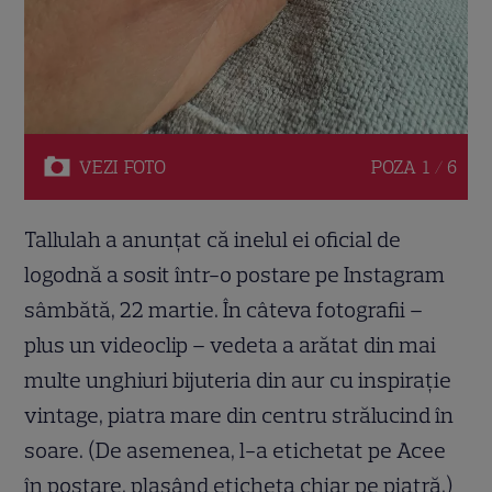
VEZI
FOTO
POZA
1 / 6
Tallulah a anunțat că inelul ei oficial de
logodnă a sosit într-o postare pe Instagram
sâmbătă, 22 martie. În câteva fotografii –
plus un videoclip – vedeta a arătat din mai
multe unghiuri bijuteria din aur cu inspirație
vintage, piatra mare din centru strălucind în
soare. (De asemenea, l-a etichetat pe Acee
în postare, plasând eticheta chiar pe piatră.)