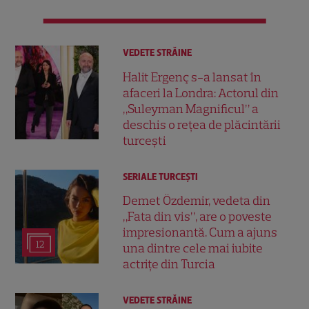
VEDETE STRĂINE
Halit Ergenç s-a lansat în
afaceri la Londra: Actorul din
„Suleyman Magnificul” a
deschis o rețea de plăcintării
turcești
SERIALE TURCEŞTI
Demet Özdemir, vedeta din
„Fata din vis”, are o poveste
impresionantă. Cum a ajuns
12
una dintre cele mai iubite
actrițe din Turcia
VEDETE STRĂINE