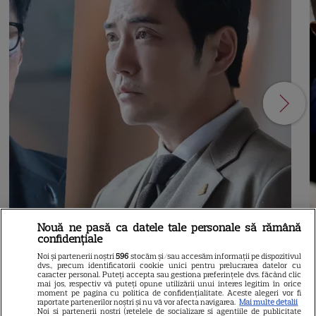
Nouă ne pasă ca datele tale personale să rămână
confidențiale
Noi și partenerii noștri
596
stocăm și/sau accesăm informații pe dispozitivul
NETFLIX
S
dvs., precum identificatorii cookie unici pentru prelucrarea datelor cu
caracter personal. Puteți accepta sau gestiona preferințele dvs. făcând clic
mai jos, respectiv vă puteți opune utilizării unui interes legitim în orice
Agentul Kim reactivat pe
moment pe pagina cu politica de confidențialitate. Aceste alegeri vor fi
raportate partenerilor noștri și nu vă vor afecta navigarea.
Mai multe detalii
Noi si partenerii nostri (retelele de socializare si agentiile de publicitate