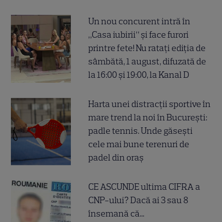
Un nou concurent intră în
„Casa iubirii” și face furori
printre fete! Nu ratați ediția de
sâmbătă, 1 august, difuzată de
la 16:00 și 19:00, la Kanal D
Harta unei distracții sportive în
mare trend la noi în București:
padle tennis. Unde găsești
cele mai bune terenuri de
padel din oraș
CE ASCUNDE ultima CIFRA a
CNP-ului? Dacă ai 3 sau 8
însemană că...