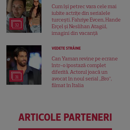
Cum își petrec vara cele mai
iubite actrițe din serialele
turcești. Fahriye Evcen, Hande
32
Erçel și Neslihan Atagül,
imagini din vacanță
VEDETE STRĂINE
Can Yaman revine pe ecrane
într-o ipostază complet
diferită. Actorul joacă un
31
avocat în noul serial „Bro”,
filmat în Italia
ARTICOLE PARTENERI