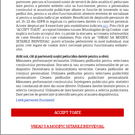
Netflix: Serialul-fenomen care
partenere, precum si furnizorii nostri de servicii de date analitice) prelucram
date pentru a permite website-ului sa functioneze, pentru a personaliza
a rupt topurile de audiență. Ce
continutul si anunturile publicitare afisate in functie de interesele si/sau
profilul dvs., pentru a va oferi functionalitati aferente retelelor de socializare
si pentru a analiza traficul pe website. Beneficiati de drepturile prevazute de
șanse sunt pentru Sezonul 2
art. 15-22 din GDPR in legatura cu prelucrarea datelor cu caracter personal.
Aceste drepturi pot fi exercitate prin modalitatea indicata
aici
. Prin click pe
“ACCEPT TOATE”, acceptati folosirea tuturor Tehnologiilor de tip Cookie, care
implica inclusiv acceptul dvs. cu privire la stocarea/accesarea informatiilor
de catre Vendor-ii cu care colaboram. Prin click pe “VREAU SA MODIFIC
SETARILE INDIVIDUAL” puteti schimba preferintele in mod individual, mai
putin cele legate de cookie strict necesare pentru functionarea website-
ului.
Atât noi, cât și partenerii noștri prelucrăm datele pentru a oferi:
ARTICOLE PARTENERI
Măsurarea performanței reclamelor. Utilizarea profilurilor pentru selectarea
conținutului personalizat. Stocarea și/sau accesarea informațiilor de pe un
dispozitiv. Dezvoltarea și îmbunătățirea serviciilor. Crearea profilurilor de
conținut personalizat. Utilizarea profilurilor pentru selectarea publicității
personalizate. Crearea profilurilor pentru publicitate personalizată.
Măsurarea performanței conținutului. Înțelegerea publicului prin statistici
sau combinații de date din surse diferite. Utilizarea datelor limitate pentru a
Horoscop Urania | Previziuni
selecta conținutul. Utilizarea de date limitate pentru a selecta publicitatea.
Date precise de geolocație și identificarea prin scanarea dispozitivului.
astrologice pentru perioada 1 –
Listă parteneri (furnizori)
7 august 2026. Venus va intra
ACCEPT TOATE
în zodia Balanței
VREAU SA MODIFIC SETARILE INDIVIDUAL