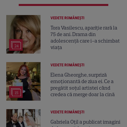
VEDETE ROMÂNEŞTI
Tora Vasilescu, apariție rară la
75 de ani. Drama din
adolescență care i-a schimbat
24
viața
VEDETE ROMÂNEŞTI
Elena Gheorghe, surpriză
emoționantă de ziua ei. Ce a
pregătit soțul artistei când
15
credea că merge doar la cină
VEDETE ROMÂNEŞTI
Gabriela Oțil a publicat imagini