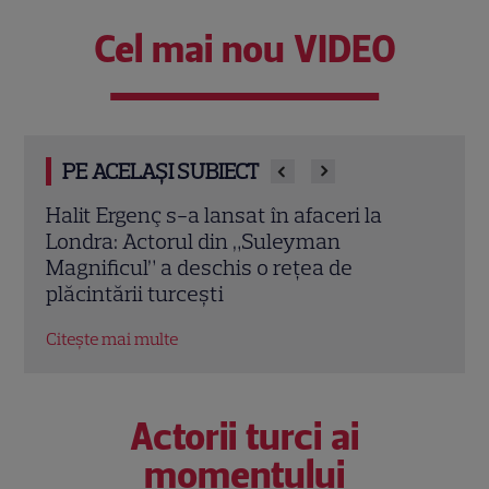
Cel mai nou VIDEO
PE ACELAȘI SUBIECT
O mai ții minte pe mama lui Stifler din
Jenni
„American Pie”? Jennifer Coolidge, la 64
fiica
de ani, dezvăluie greșeala pe care o
cele
regretă și astăzi
Citeș
Citește mai multe
Actorii turci ai
momentului