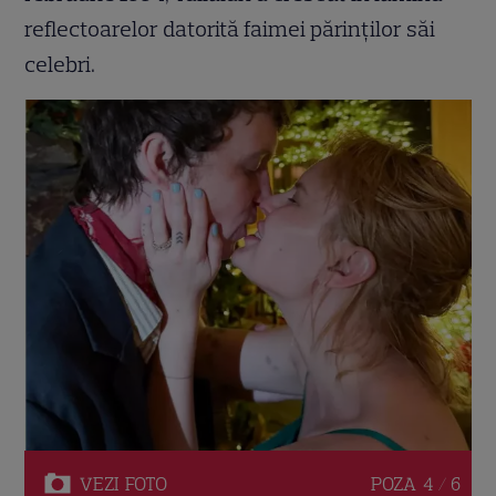
reflectoarelor datorită faimei părinților săi
celebri.​
VEZI
FOTO
POZA
4 / 6