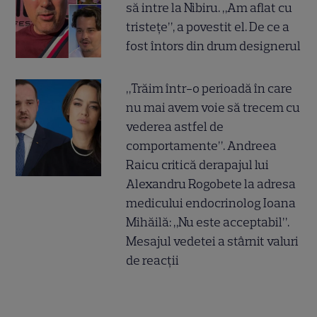
să intre la Nibiru. „Am aflat cu
tristețe”, a povestit el. De ce a
fost întors din drum designerul
„Trăim într-o perioadă în care
nu mai avem voie să trecem cu
vederea astfel de
comportamente”. Andreea
Raicu critică derapajul lui
Alexandru Rogobete la adresa
medicului endocrinolog Ioana
Mihăilă: „Nu este acceptabil”.
Mesajul vedetei a stârnit valuri
de reacții