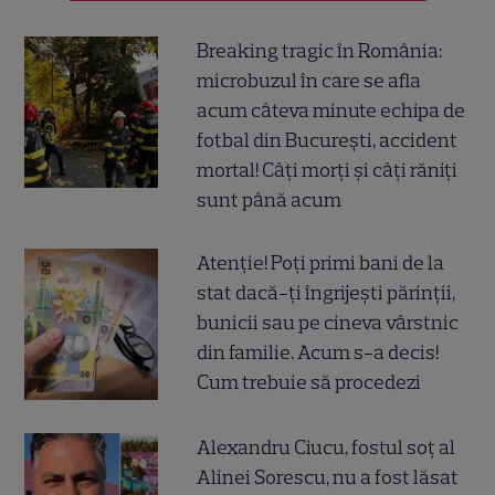
Breaking tragic în România:
microbuzul în care se afla
acum câteva minute echipa de
fotbal din București, accident
mortal! Câți morți și câți răniți
sunt până acum
Atenție! Poți primi bani de la
stat dacă-ți îngrijești părinții,
bunicii sau pe cineva vârstnic
din familie. Acum s-a decis!
Cum trebuie să procedezi
Alexandru Ciucu, fostul soț al
Alinei Sorescu, nu a fost lăsat