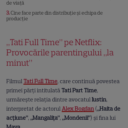
de viață
3
Cine face parte din distribuție și echipa de
producție
„Tati Full Time” pe Netflix:
Provocările parentingului „la
minut”
Filmul
Tati Full Time
, care continuă povestea
primei părți intitulată
Tati Part Time
,
urmăreşte relaţia dintre avocatul
Iustin
,
interpretat de actorul
Alex Bogdan
(
„Haita de
acţiune”
,
„Mangaliţa”
,
„Mondenii”
) şi fina lui
Maya
.