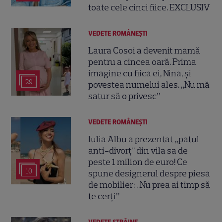
toate cele cinci fiice. EXCLUSIV
VEDETE ROMÂNEŞTI
Laura Cosoi a devenit mamă
pentru a cincea oară. Prima
imagine cu fiica ei, Nina, și
29
povestea numelui ales. „Nu mă
satur să o privesc”
VEDETE ROMÂNEŞTI
Iulia Albu a prezentat „patul
anti-divorț” din vila sa de
peste 1 milion de euro! Ce
10
spune designerul despre piesa
de mobilier: „Nu prea ai timp să
te cerți”