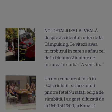
NOI DETALII IES LA IVEALĂ
despre accidentul rutier de la
Câmpulung. Ce viteză avea
microbuzul în care se aflau cei
de la Dinamo 2 înainte de
intrarea în curbă: "A venit în..."
Un nou concurent intră în
„Casa iubirii” și face furori
printre fete! Nu ratați ediția de
sâmbătă, 1 august, difuzată de
la 16:00 și 19:00, la Kanal D