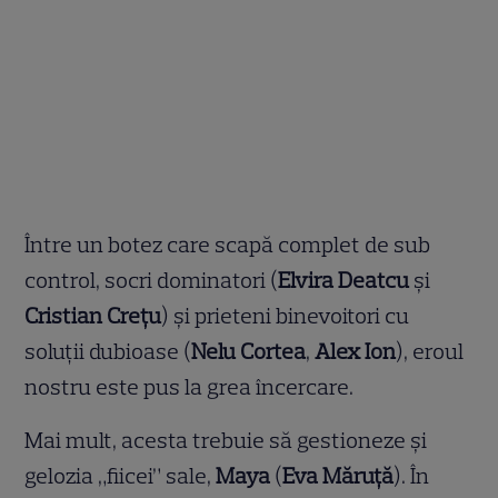
Între un botez care scapă complet de sub
control, socri dominatori (
Elvira Deatcu
și
Cristian Crețu
) și prieteni binevoitori cu
soluții dubioase (
Nelu Cortea
,
Alex Ion
), eroul
nostru este pus la grea încercare.
Mai mult, acesta trebuie să gestioneze și
gelozia „fiicei” sale,
Maya
(
Eva Măruță
). În