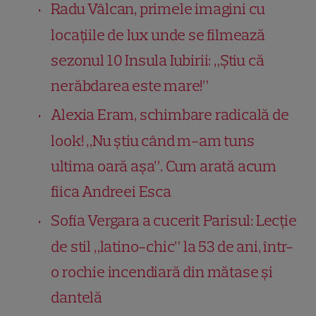
Radu Vâlcan, primele imagini cu
locațiile de lux unde se filmează
sezonul 10 Insula Iubirii: „Știu că
nerăbdarea este mare!”
Alexia Eram, schimbare radicală de
look! „Nu știu când m-am tuns
ultima oară așa”. Cum arată acum
fiica Andreei Esca
Sofía Vergara a cucerit Parisul: Lecție
de stil „latino-chic” la 53 de ani, într-
o rochie incendiară din mătase și
dantelă