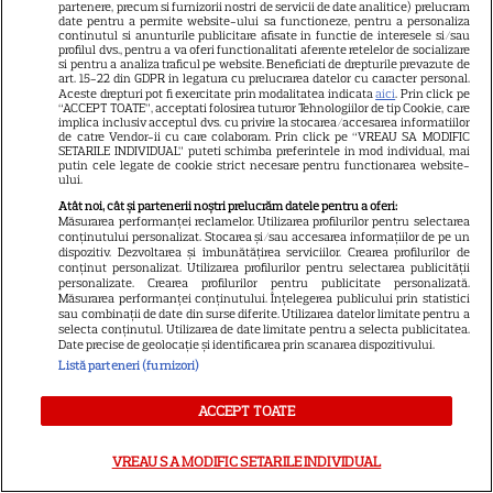
care a realizat documentarul
partenere, precum si furnizorii nostri de servicii de date analitice) prelucram
date pentru a permite website-ului sa functioneze, pentru a personaliza
14
despre viața sa. Filmul are 232
continutul si anunturile publicitare afisate in functie de interesele si/sau
profilul dvs., pentru a va oferi functionalitati aferente retelelor de socializare
de minute
si pentru a analiza traficul pe website. Beneficiati de drepturile prevazute de
art. 15-22 din GDPR in legatura cu prelucrarea datelor cu caracter personal.
Aceste drepturi pot fi exercitate prin modalitatea indicata
aici
. Prin click pe
“ACCEPT TOATE”, acceptati folosirea tuturor Tehnologiilor de tip Cookie, care
VEDETE STRĂINE
implica inclusiv acceptul dvs. cu privire la stocarea/accesarea informatiilor
de catre Vendor-ii cu care colaboram. Prin click pe “VREAU SA MODIFIC
SETARILE INDIVIDUAL” puteti schimba preferintele in mod individual, mai
Marvel are un nou Black
putin cele legate de cookie strict necesare pentru functionarea website-
Panther. David Jonsson preia
ului.
moștenirea lui Chadwick
Atât noi, cât și partenerii noștri prelucrăm datele pentru a oferi:
Măsurarea performanței reclamelor. Utilizarea profilurilor pentru selectarea
3
Boseman
conținutului personalizat. Stocarea și/sau accesarea informațiilor de pe un
dispozitiv. Dezvoltarea și îmbunătățirea serviciilor. Crearea profilurilor de
conținut personalizat. Utilizarea profilurilor pentru selectarea publicității
personalizate. Crearea profilurilor pentru publicitate personalizată.
Măsurarea performanței conținutului. Înțelegerea publicului prin statistici
VEDETE STRĂINE
sau combinații de date din surse diferite. Utilizarea datelor limitate pentru a
selecta conținutul. Utilizarea de date limitate pentru a selecta publicitatea.
Ryan Gosling este noul Ghost
Date precise de geolocație și identificarea prin scanarea dispozitivului.
Rider din Universul Marvel.
Listă parteneri (furnizori)
Anunțul făcut la Comic-Con i-
7
a entuziasmat pe fani
ACCEPT TOATE
VREAU SA MODIFIC SETARILE INDIVIDUAL
DISNEY PLUS