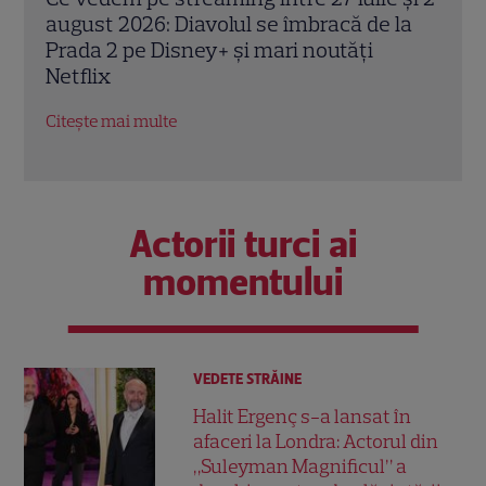
la
thrillerul „Below”! Noutăți majore despre
„72 
premiile Emmy și noul serial Dan Brown
corp
petr
Citește mai multe
Citeș
Actorii turci ai
momentului
VEDETE STRĂINE
Halit Ergenç s-a lansat în
afaceri la Londra: Actorul din
„Suleyman Magnificul” a