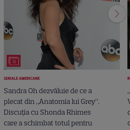
21
SERIALE AMERICANE
R
Sandra Oh dezvăluie de ce a
plecat din „Anatomia lui Grey”.
Discuția cu Shonda Rhimes
care a schimbat totul pentru