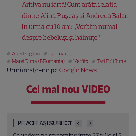
Arhiva nu iartă! Cum arăta relația
dintre Alina Pușcaș și Andreea Bălan
în urmă cu 10 ani: „Vorbim numai
despre bebeluși și hăinuțe”
Alex Bogdan
eva maruta
Matei Dima (BRomania)
Netflix
Tati Full Time
Urmărește-ne pe
Google News
Cel mai nou VIDEO
PE ACELAȘI SUBIECT
 și 2
Josh Hartnett revine pe Netflix în
Kevi