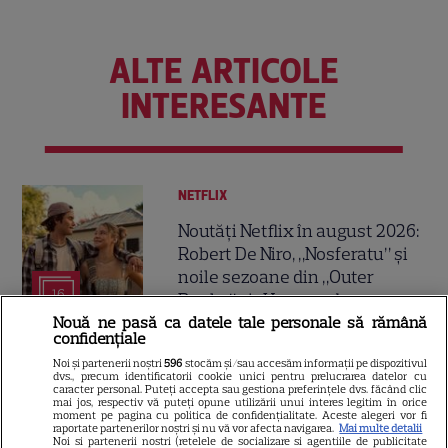
ALTE ARTICOLE
INTERESANTE
NETFLIX
Noutăți Netflix în august 2026:
Robert De Niro, „Nosferatu” și
noile sezoane din „Outer
16
Banks” și „Un veac de
singurătate”
Nouă ne pasă ca datele tale personale să rămână
confidențiale
Noi și partenerii noștri
596
stocăm și/sau accesăm informații pe dispozitivul
VEDETE STRĂINE
dvs., precum identificatorii cookie unici pentru prelucrarea datelor cu
caracter personal. Puteți accepta sau gestiona preferințele dvs. făcând clic
mai jos, respectiv vă puteți opune utilizării unui interes legitim în orice
Elon Musk, atac la adresa
moment pe pagina cu politica de confidențialitate. Aceste alegeri vor fi
raportate partenerilor noștri și nu vă vor afecta navigarea.
Mai multe detalii
regizorului premiat cu Oscar
Noi si partenerii nostri (retelele de socializare si agentiile de publicitate