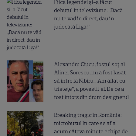
Fiica legendei și-a făcut
debutul în televiziune: „Dacă
nu te văd în direct, dau în
judecată Liga!”
Alexandru Ciucu, fostul soț al
Alinei Sorescu, nu a fost lăsat
să intre la Nibiru. „Am aflat cu
tristețe”, a povestit el. De ce a
fost întors din drum designerul
Breaking tragic în România:
microbuzul în care se afla
acum câteva minute echipa de