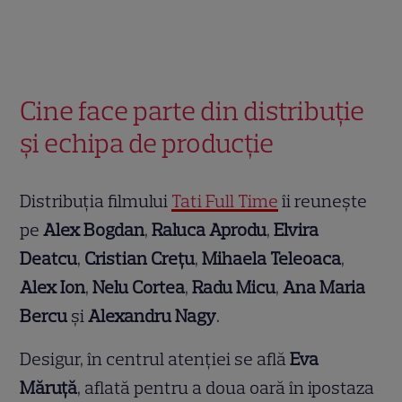
Cine face parte din distribuție
și echipa de producție
Distribuția filmului
Tati Full Time
îi reunește
pe
Alex Bogdan
,
Raluca Aprodu
,
Elvira
Deatcu
,
Cristian Crețu
,
Mihaela Teleoaca
,
Alex Ion
,
Nelu Cortea
,
Radu Micu
,
Ana Maria
Bercu
și
Alexandru Nagy
.
Desigur, în centrul atenției se află
Eva
Măruță
, aflată pentru a doua oară în ipostaza