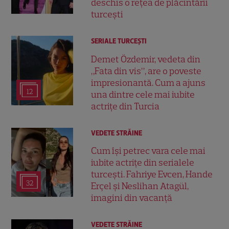
deschis o rețea de plăcintării
turcești
SERIALE TURCEŞTI
Demet Özdemir, vedeta din
„Fata din vis”, are o poveste
impresionantă. Cum a ajuns
12
una dintre cele mai iubite
actrițe din Turcia
VEDETE STRĂINE
Cum își petrec vara cele mai
iubite actrițe din serialele
turcești. Fahriye Evcen, Hande
32
Erçel și Neslihan Atagül,
imagini din vacanță
VEDETE STRĂINE