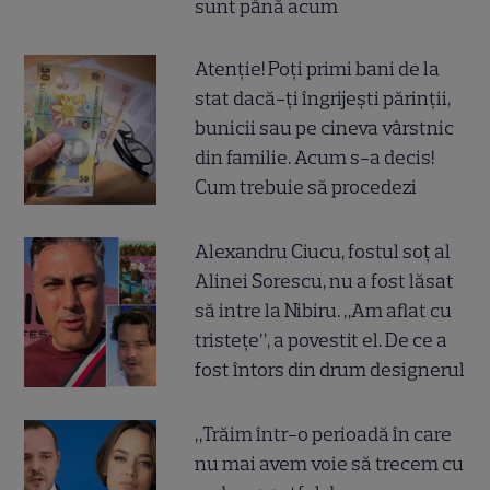
sunt până acum
Atenție! Poți primi bani de la
stat dacă-ți îngrijești părinții,
bunicii sau pe cineva vârstnic
din familie. Acum s-a decis!
Cum trebuie să procedezi
Alexandru Ciucu, fostul soț al
Alinei Sorescu, nu a fost lăsat
să intre la Nibiru. „Am aflat cu
tristețe”, a povestit el. De ce a
fost întors din drum designerul
„Trăim într-o perioadă în care
nu mai avem voie să trecem cu