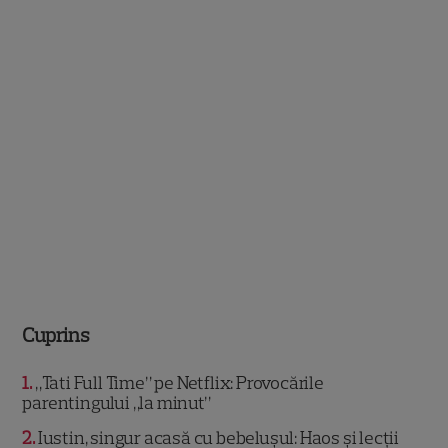
Cuprins
1
„Tati Full Time” pe Netflix: Provocările
parentingului „la minut”
2
Iustin, singur acasă cu bebelușul: Haos și lecții