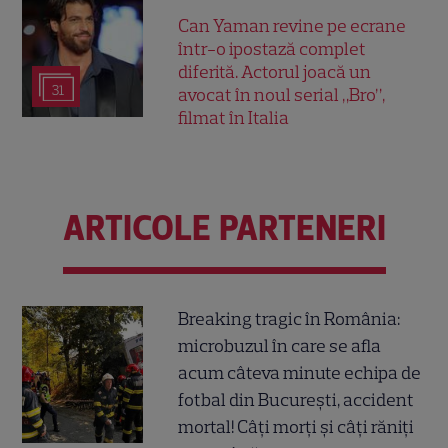
Can Yaman revine pe ecrane
într-o ipostază complet
diferită. Actorul joacă un
31
avocat în noul serial „Bro”,
filmat în Italia
ARTICOLE PARTENERI
Breaking tragic în România:
microbuzul în care se afla
acum câteva minute echipa de
fotbal din București, accident
mortal! Câți morți și câți răniți