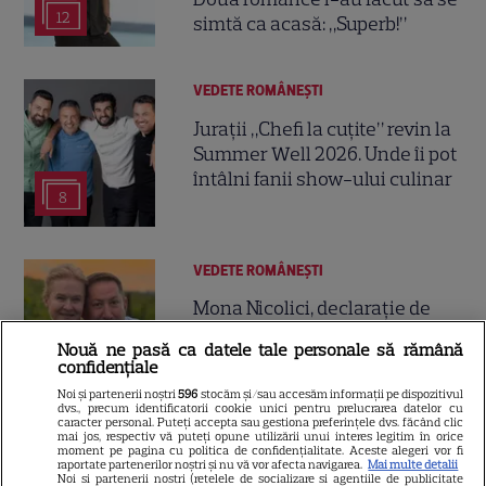
12
simtă ca acasă: „Superb!”
VEDETE ROMÂNEŞTI
Jurații „Chefi la cuțite” revin la
Summer Well 2026. Unde îi pot
întâlni fanii show-ului culinar
8
VEDETE ROMÂNEŞTI
Mona Nicolici, declarație de
dragoste pentru soțul ei, chef
Nouă ne pasă ca datele tale personale să rămână
Cezar Munteanu, la 53 de ani:
confidențiale
3
„Ești stâlpul, gluma, liniștea și
Noi și partenerii noștri
596
stocăm și/sau accesăm informații pe dispozitivul
aventura mea”
dvs., precum identificatorii cookie unici pentru prelucrarea datelor cu
caracter personal. Puteți accepta sau gestiona preferințele dvs. făcând clic
mai jos, respectiv vă puteți opune utilizării unui interes legitim în orice
moment pe pagina cu politica de confidențialitate. Aceste alegeri vor fi
VEDETE ROMÂNEŞTI
raportate partenerilor noștri și nu vă vor afecta navigarea.
Mai multe detalii
Noi si partenerii nostri (retelele de socializare si agentiile de publicitate