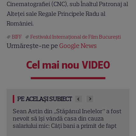
Cinematografiei (CNC), sub Înaltul Patronaj al
Alteței sale Regale Principele Radu al
României.
BIFF
Festivalul Internaţional de Film Bucureşti
Urmărește-ne pe
Google News
Cel mai nou VIDEO
PE ACELAȘI SUBIECT
 fost
Elon Musk, atac la adresa regizorului
Marv
premiat cu Oscar care a realizat
Jons
apt
documentarul despre viața sa. Filmul are
Bos
232 de minute