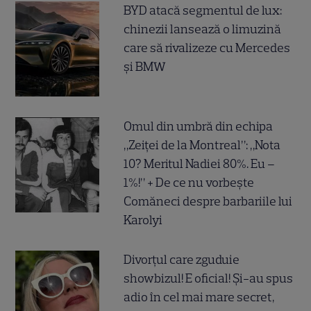
BYD atacă segmentul de lux:
chinezii lansează o limuzină
care să rivalizeze cu Mercedes
și BMW
Omul din umbră din echipa
„Zeiței de la Montreal”: „Nota
10? Meritul Nadiei 80%. Eu –
1%!” + De ce nu vorbește
Comăneci despre barbariile lui
Karolyi
Divorțul care zguduie
showbizul! E oficial! Și-au spus
adio în cel mai mare secret,