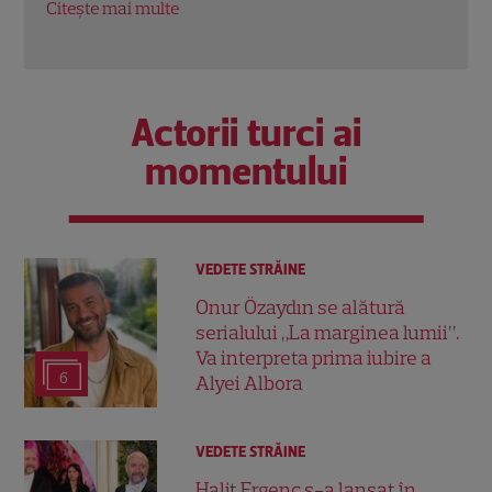
Citeș
Citește mai multe
Actorii turci ai
momentului
VEDETE STRĂINE
Onur Özaydın se alătură
serialului „La marginea lumii”.
Va interpreta prima iubire a
6
Alyei Albora
VEDETE STRĂINE
Halit Ergenç s-a lansat în