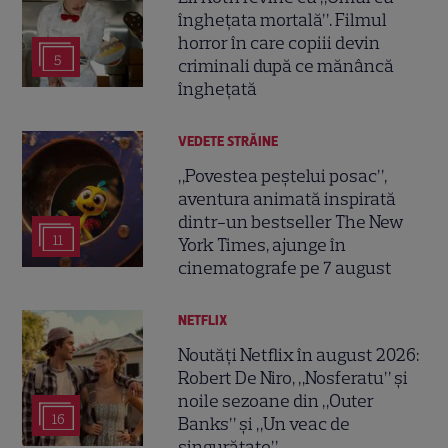
înghețata mortală”. Filmul
horror în care copiii devin
5
criminali după ce mănâncă
înghețată
VEDETE STRĂINE
„Povestea peștelui posac”,
aventura animată inspirată
dintr-un bestseller The New
11
York Times, ajunge în
cinematografe pe 7 august
NETFLIX
Noutăți Netflix în august 2026:
Robert De Niro, „Nosferatu” și
noile sezoane din „Outer
16
Banks” și „Un veac de
singurătate”