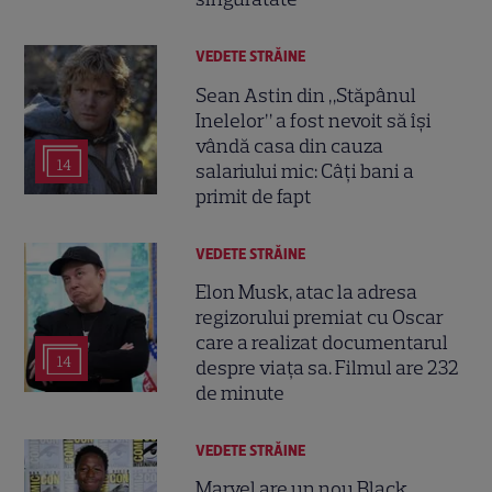
VEDETE STRĂINE
Sean Astin din „Stăpânul
Inelelor” a fost nevoit să își
vândă casa din cauza
14
salariului mic: Câți bani a
primit de fapt
VEDETE STRĂINE
Elon Musk, atac la adresa
regizorului premiat cu Oscar
care a realizat documentarul
14
despre viața sa. Filmul are 232
de minute
VEDETE STRĂINE
Marvel are un nou Black