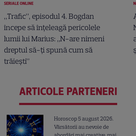
SERIALE ONLINE
N
„Trafic”, episodul 4. Bogdan
începe să înțeleagă pericolele
lumii lui Marius: „N-are nimeni
dreptul să-ți spună cum să
trăiești”
ARTICOLE PARTENERI
Horoscop 5 august 2026.
Vărsătorii au nevoie de
abordări mai creative, mai