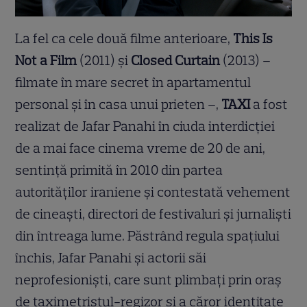
La fel ca cele două filme anterioare,
This Is
Not a Film
(2011) și
Closed Curtain
(2013) –
filmate în mare secret în apartamentul
personal și în casa unui prieten –,
TAXI
a fost
realizat de Jafar Panahi în ciuda interdicției
de a mai face cinema vreme de 20 de ani,
sentință primită în 2010 din partea
autorităților iraniene și contestată vehement
de cineaști, directori de festivaluri și jurnaliști
din întreaga lume. Păstrând regula spațiului
închis, Jafar Panahi și actorii săi
neprofesioniști, care sunt plimbați prin oraș
de taximetristul-regizor și a căror identitate