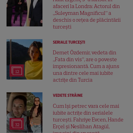
afaceri la Londra: Actorul din
„Suleyman Magnificul” a
deschis o rețea de plăcintării
turcești
SERIALE TURCEŞTI
Demet Özdemir, vedeta din
„Fata din vis”, are o poveste
impresionantă. Cum a ajuns
12
una dintre cele mai iubite
actrițe din Turcia
VEDETE STRĂINE
Cum își petrec vara cele mai
iubite actrițe din serialele
turcești. Fahriye Evcen, Hande
32
Erçel și Neslihan Atagül,