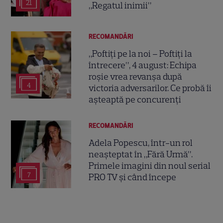
21
„Regatul inimii”
RECOMANDĂRI
„Poftiți pe la noi – Poftiți la
întrecere”, 4 august: Echipa
roșie vrea revanșa după
4
victoria adversarilor. Ce probă îi
așteaptă pe concurenți
RECOMANDĂRI
Adela Popescu, într-un rol
neașteptat în „Fără Urmă”.
Primele imagini din noul serial
7
PRO TV și când începe