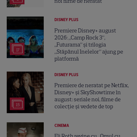
noi filme de neratat
DISNEY PLUS
Premiere Disney+ august
2026: „Camp Rock 3”,
„Futurama” și trilogia
17
„Stăpânul Inelelor” ajung pe
platformă
DISNEY PLUS
Premiere de neratat pe Netflix,
Disney+ și SkyShowtime în
august: seriale noi, filme de
15
colecție și vedete de top
CINEMA
Eli Roth revine cu „Omul cu