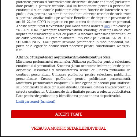
partenere, precum si furnizorii nostri de servicii de date analitice) prelucram
Cabiria Morgenstern, imagini
date pentru a permite website-ului sa functioneze, pentru a personaliza
continutul si anunturile publicitare afisate in functie de interesele si/sau
rare alături de iubitul ei și fiul
profilul dvs., pentru a va oferi functionalitati aferente retelelor de socializare
si pentru a analiza traficul pe website. Beneficiati de drepturile prevazute de
lor. „Fotografii pe care le faci,
art. 15-22 din GDPR in legatura cu prelucrarea datelor cu caracter personal.
12
dar nu le postezi”
Aceste drepturi pot fi exercitate prin modalitatea indicata
aici
. Prin click pe
“ACCEPT TOATE”, acceptati folosirea tuturor Tehnologiilor de tip Cookie, care
implica inclusiv acceptul dvs. cu privire la stocarea/accesarea informatiilor
de catre Vendor-ii cu care colaboram. Prin click pe “VREAU SA MODIFIC
SETARILE INDIVIDUAL” puteti schimba preferintele in mod individual, mai
ȘTIRI
putin cele legate de cookie strict necesare pentru functionarea website-
ului.
Ringier România își stabilește
Atât noi, cât și partenerii noștri prelucrăm datele pentru a oferi:
direcția pentru viitor: o
Măsurarea performanței reclamelor. Utilizarea profilurilor pentru selectarea
conținutului personalizat. Stocarea și/sau accesarea informațiilor de pe un
structură de conducere
dispozitiv. Dezvoltarea și îmbunătățirea serviciilor. Crearea profilurilor de
conținut personalizat. Utilizarea profilurilor pentru selectarea publicității
concentrată în jurul unităților
personalizate. Crearea profilurilor pentru publicitate personalizată.
de business Media și
Măsurarea performanței conținutului. Înțelegerea publicului prin statistici
sau combinații de date din surse diferite. Utilizarea datelor limitate pentru a
Collectibles
selecta conținutul. Utilizarea de date limitate pentru a selecta publicitatea.
Date precise de geolocație și identificarea prin scanarea dispozitivului.
Listă parteneri (furnizori)
VEDETE ROMÂNEŞTI
ACCEPT TOATE
Ana Bodea, declarații rare
despre iubirea cu Valentin
VREAU SA MODIFIC SETARILE INDIVIDUAL
Butnaru: „Mă ține pe linia de
13