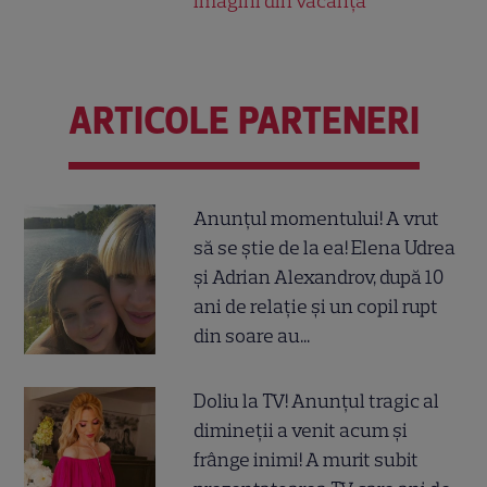
imagini din vacanță
ARTICOLE PARTENERI
Anunțul momentului! A vrut
să se știe de la ea! Elena Udrea
și Adrian Alexandrov, după 10
ani de relație și un copil rupt
din soare au...
Doliu la TV! Anunțul tragic al
dimineții a venit acum și
frânge inimi! A murit subit