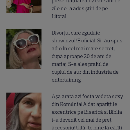
prezentatoarea TV care ani de
zile ne-a adus știri de pe
Litoral
Divorțul care zguduie
showbizul! E oficial! Și-au spus
adio în cel mai mare secret,
după aproape 20 de ani de
mariaj! S-a ales praful de
cuplul de aur din industria de
entertaining
Așa arată azi fosta vedetă sexy
din România! A dat aparițiile
excentrice pe Biserică și Biblia
i-a devenit cel mai de preț
accesoriu! Uită-te bine la ea, îți