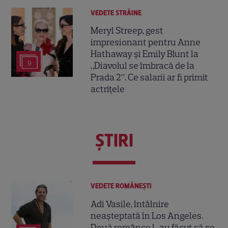
VEDETE STRĂINE
Meryl Streep, gest
impresionant pentru Anne
Hathaway și Emily Blunt la
9
„Diavolul se îmbracă de la
Prada 2”. Ce salarii ar fi primit
actrițele
ŞTIRI
VEDETE ROMÂNEŞTI
Adi Vasile, întâlnire
neașteptată în Los Angeles.
Două românce l-au făcut să se