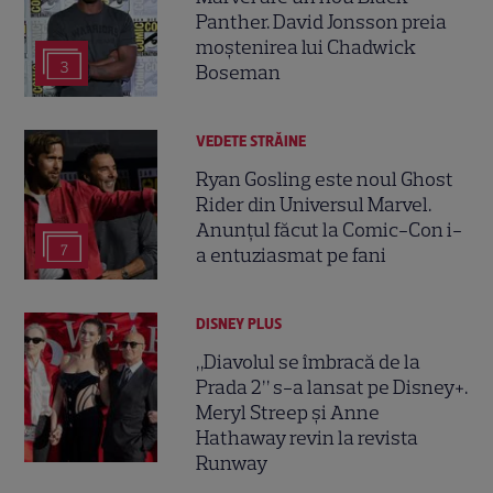
Panther. David Jonsson preia
moștenirea lui Chadwick
3
Boseman
VEDETE STRĂINE
Ryan Gosling este noul Ghost
Rider din Universul Marvel.
Anunțul făcut la Comic-Con i-
7
a entuziasmat pe fani
DISNEY PLUS
„Diavolul se îmbracă de la
Prada 2” s-a lansat pe Disney+.
Meryl Streep și Anne
Hathaway revin la revista
Runway