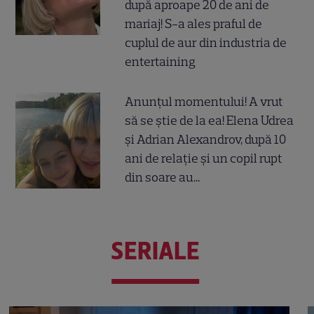
după aproape 20 de ani de
mariaj! S-a ales praful de
cuplul de aur din industria de
entertaining
Anunțul momentului! A vrut
să se știe de la ea! Elena Udrea
și Adrian Alexandrov, după 10
ani de relație și un copil rupt
din soare au...
SERIALE