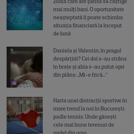
Zodia care are șansa să câștige
mai mulți bani. O oportunitate
neașteptată îi poate schimba
situația financiară la început
de lună
Daniela și Valentin, în pragul
despărțirii? Cei doi s-au strâns
în brațe și abia s-au putut opri
din plâns: „Mi-e frică...”
Harta unei distracții sportive în
mare trend la noi în București:
padle tennis. Unde găsești
cele mai bune terenuri de
padel din oraș