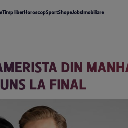
te
Timp liber
Horoscop
Sport
Shop
eJobs
Imobiliare
MERISTA DIN MANHA
JUNS LA FINAL