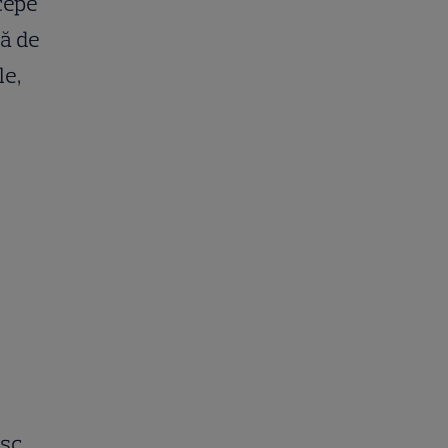
ncepe
nă de
le,
sc,