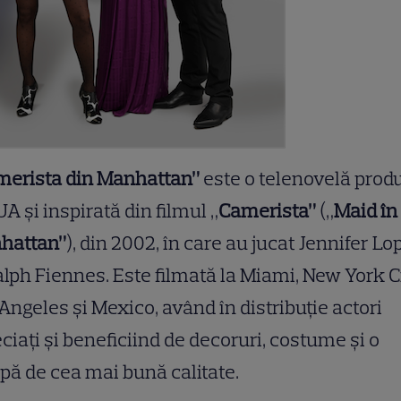
merista din Manhattan”
este o telenovelă prod
UA și inspirată din filmul „
Camerista”
(„
Maid în
hattan”
), din 2002, în care au jucat Jennifer Lo
alph Fiennes. Este filmată la Miami, New York Ci
Angeles și Mexico, având în distribuție actori
ciați și beneficiind de decoruri, costume și o
pă de cea mai bună calitate.