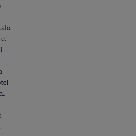
a
Lalo,
re.
l
a
tel
al
i
i