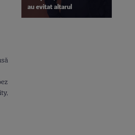
au evitat altarul
usă
pez
ty,