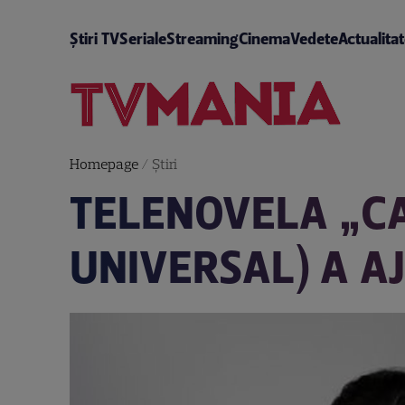
Știri TV
Seriale
Streaming
Cinema
Vedete
Actualita
Homepage
/
Știri
TELENOVELA „CA
UNIVERSAL) A A