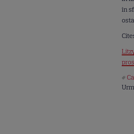
în s
osta
Cite
Litz
pros
Ca
Urm