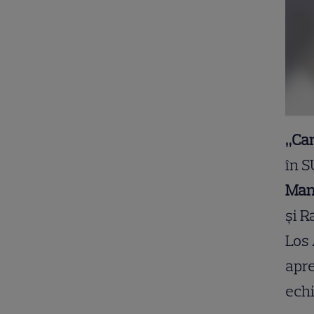
„Ca
în S
Man
și R
Los 
apre
echi