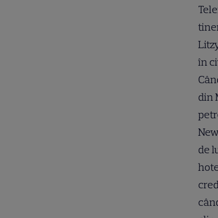
Tele
tine
Litz
în c
Când
din 
petr
New 
de l
hote
cred
când