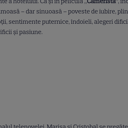
nte a hotelului. Ca și în pelicula „
Camerista”
, î
umoasă – dar sinuoasă – poveste de iubire, pli
ii, sentimente puternice, îndoieli, alegeri difici
ificii și pasiune.
inalul telenovelei, Marisa şi Cristobal se pregăte