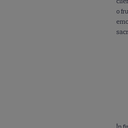
clie
o fr
emoț
sacr
În f