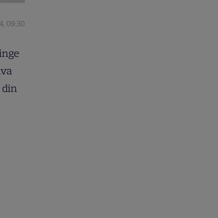
4, 09:30
tinge
iva
 din