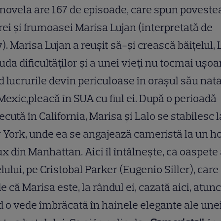
novela are 167 de episoade, care spun poveste
rei și frumoasei Marisa Lujan (interpretată de
y). Marisa Lujan a reuşit să-şi crească băiţelul, 
iuda dificultăților și a unei vieți nu tocmai ușoa
 lucrurile devin periculoase în orașul său nata
Mexic,pleacă în SUA cu fiul ei. După o perioadă
ecută în California, Marisa și Lalo se stabilesc l
York, unde ea se angajează cameristă la un ho
ux din Manhattan. Aici îl întâlnește, ca oaspete 
lului, pe Cristobal Parker (Eugenio Siller), care
e că Marisa este, la rândul ei, cazată aici, atunc
 o vede îmbrăcată în hainele elegante ale une