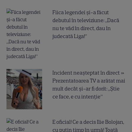
Fiica legendei și-a făcut
debutul în televiziune: „Dacă
nu te văd în direct, dau în
judecată Liga!”
Incident neașteptat în direct »
Prezentatoarea TV a arătat mai
mult decât și-ar fi dorit: „Știe
ce face, e cu intenție”
E oficial! Ce a decis Ilie Bolojan,
cu puțin timp în urmă! Toată