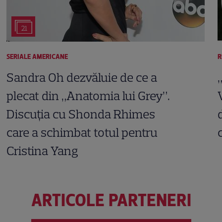
21
SERIALE AMERICANE
R
Sandra Oh dezvăluie de ce a
plecat din „Anatomia lui Grey”.
Discuția cu Shonda Rhimes
care a schimbat totul pentru
Cristina Yang
ARTICOLE PARTENERI