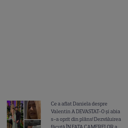
Ce a aflat Daniela despre
Valentin A DEVASTAT-O și abia
s-a oprit din plâns! Dezvăluirea
făcută ÎN FAȚA CAMERELOR a