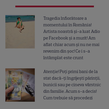
Tragedia înfiorătoare a
momentului în România!
Artista noastră și-a luat Adio
pe Facebook și a murit! Am
aflat chiar acum și nu ne mai
revenim din șoc! Ce i s-a
întâmplat este crunt
Atenție! Poți primi bani de la
stat dacă-ți îngrijești părinții,
bunicii sau pe cineva vârstnic
din familie. Acum s-a decis!
Cum trebuie să procedezi