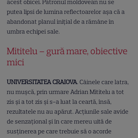
acest obicei. Patronul moldovean nu se
putea lipsi de lumina reflectoarelor aşa că a
abandonat planul iniţial de a rămâne în
umbra echipei sale.
Mititelu – gură mare, obiective
mici
UNIVERSITATEA CRAIOVA
. Câinele care latra,
nu muşcă, prin urmare Adrian Mititelu a tot
zis şi a tot zis şi s-a luat la ceartă, însă,
rezultatele nu au apărut. Acţiunile sale avide
de senzaţional şi în care mereu uită de
susţinerea pe care trebuie să o acorde