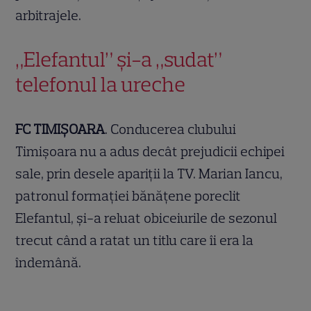
arbitrajele.
„Elefantul” şi-a „sudat”
telefonul la ureche
FC TIMIŞOARA
. Conducerea clubului
Timişoara nu a adus decât prejudicii echipei
sale, prin desele apariţii la TV. Marian Iancu,
patronul formaţiei bănăţene poreclit
Elefantul, şi-a reluat obiceiurile de sezonul
trecut când a ratat un titlu care îi era la
îndemână.