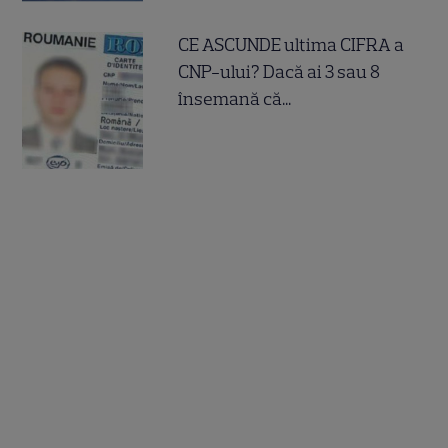
CE ASCUNDE ultima CIFRA a
CNP-ului? Dacă ai 3 sau 8
însemană că...