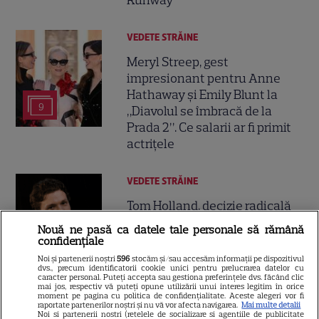
VEDETE STRĂINE
Meryl Streep, gest
impresionant pentru Anne
Hathaway și Emily Blunt la
9
„Diavolul se îmbracă de la
Prada 2”. Ce salarii ar fi primit
actrițele
VEDETE STRĂINE
Tom Holland, decizie radicală
pentru noul său film! Ce
Nouă ne pasă ca datele tale personale să rămână
promisiune a făcut actorul
confidențiale
13
după momentele virale în care
Noi și partenerii noștri
596
stocăm și/sau accesăm informații pe dispozitivul
dvs., precum identificatorii cookie unici pentru prelucrarea datelor cu
a făcut senzație prin dans
caracter personal. Puteți accepta sau gestiona preferințele dvs. făcând clic
mai jos, respectiv vă puteți opune utilizării unui interes legitim în orice
moment pe pagina cu politica de confidențialitate. Aceste alegeri vor fi
raportate partenerilor noștri și nu vă vor afecta navigarea.
Mai multe detalii
SKYSHOWTIME
Noi si partenerii nostri (retelele de socializare si agentiile de publicitate