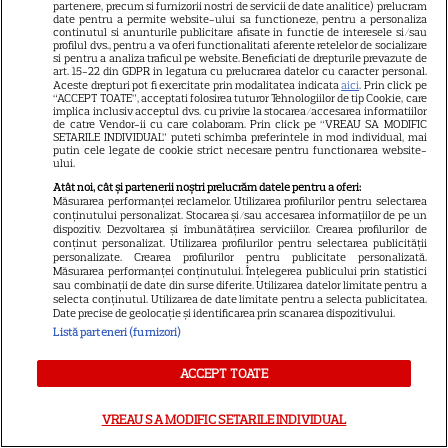
partenere, precum si furnizorii nostri de servicii de date analitice) prelucram
Scarlett Johansson și Kristin
date pentru a permite website-ului sa functioneze, pentru a personaliza
continutul si anunturile publicitare afisate in functie de interesele si/sau
Scott Thomas, din nou mamă
profilul dvs., pentru a va oferi functionalitati aferente retelelor de socializare
si pentru a analiza traficul pe website. Beneficiati de drepturile prevazute de
și fiică pe ecran în „My
art. 15-22 din GDPR in legatura cu prelucrarea datelor cu caracter personal.
13
Aceste drepturi pot fi exercitate prin modalitatea indicata
aici
. Prin click pe
Mother's Wedding”. Când
“ACCEPT TOATE”, acceptati folosirea tuturor Tehnologiilor de tip Cookie, care
apare filmul pe SkyShowtime
implica inclusiv acceptul dvs. cu privire la stocarea/accesarea informatiilor
de catre Vendor-ii cu care colaboram. Prin click pe “VREAU SA MODIFIC
SETARILE INDIVIDUAL” puteti schimba preferintele in mod individual, mai
putin cele legate de cookie strict necesare pentru functionarea website-
ului.
PRIME VIDEO
Atât noi, cât și partenerii noștri prelucrăm datele pentru a oferi:
Jamie Campbell Bower, starul
Măsurarea performanței reclamelor. Utilizarea profilurilor pentru selectarea
conținutului personalizat. Stocarea și/sau accesarea informațiilor de pe un
din „Stranger Things”, intră în
dispozitiv. Dezvoltarea și îmbunătățirea serviciilor. Crearea profilurilor de
universul „Stăpânul Inelelor”.
conținut personalizat. Utilizarea profilurilor pentru selectarea publicității
personalizate. Crearea profilurilor pentru publicitate personalizată.
9
Ce rol legendar va interpreta în
Măsurarea performanței conținutului. Înțelegerea publicului prin statistici
sau combinații de date din surse diferite. Utilizarea datelor limitate pentru a
sezonul 3
selecta conținutul. Utilizarea de date limitate pentru a selecta publicitatea.
Date precise de geolocație și identificarea prin scanarea dispozitivului.
Listă parteneri (furnizori)
NETFLIX
ACCEPT TOATE
„Palatul de Est”, noul fenomen
coreean de pe Netflix: Regele
VREAU SA MODIFIC SETARILE INDIVIDUAL
blestemat, fantomele și
5