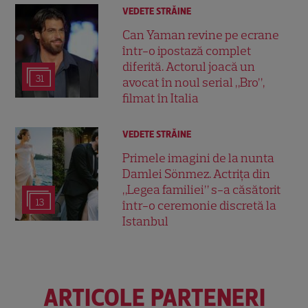
VEDETE STRĂINE
Can Yaman revine pe ecrane
într-o ipostază complet
diferită. Actorul joacă un
31
avocat în noul serial „Bro”,
filmat în Italia
VEDETE STRĂINE
Primele imagini de la nunta
Damlei Sönmez. Actrița din
„Legea familiei” s-a căsătorit
13
într-o ceremonie discretă la
Istanbul
ARTICOLE PARTENERI