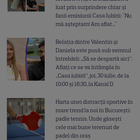
luat prin surprindere chiar și
fanii emisiunii Casa Iubirii: "Nu
mă așteptam! Am aflat..."
Relația dintre Valentin și
Daniela este pusă sub semnul
întrebării: „Să se despartă aici”.
Aflați ce se va întâmpla în
„Casa iubirii”, joi, 30 iulie, de la
10:00 și 16:30, la Kanal D
Harta unei distracții sportive în
mare trend la noi în București:
padle tennis. Unde găsești
cele mai bune terenuri de
padel din oraș