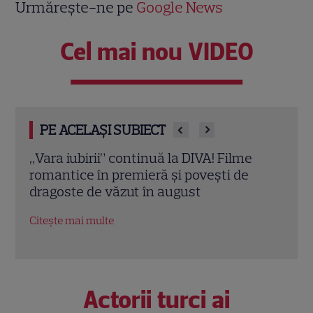
Urmărește-ne pe
Google News
Cel mai nou VIDEO
PE ACELAȘI SUBIECT
Eva Pavel a început filmările pentru noul
Echip
sezon „Apel la consilier”. Ce pregătește
Ce p
la Kanal D
conc
Citește mai multe
Citeș
Actorii turci ai