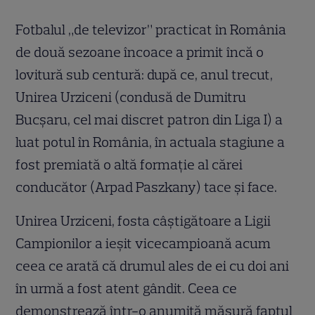
Fotbalul „de televizor” practicat în România
de două sezoane încoace a primit încă o
lovitură sub centură: după ce, anul trecut,
Unirea Urziceni (condusă de Dumitru
Bucşaru, cel mai discret patron din Liga I) a
luat potul în România, în actuala stagiune a
fost premiată o altă formaţie al cărei
conducător (Arpad Paszkany) tace şi face.
Unirea Urziceni, fosta câştigătoare a Ligii
Campionilor a ieşit vicecampioană acum
ceea ce arată că drumul ales de ei cu doi ani
în urmă a fost atent gândit. Ceea ce
demonstrează într-o anumită măsură faptul