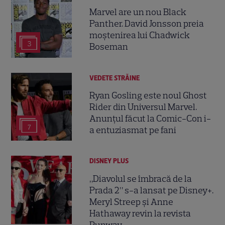
Marvel are un nou Black
Panther. David Jonsson preia
moștenirea lui Chadwick
3
Boseman
VEDETE STRĂINE
Ryan Gosling este noul Ghost
Rider din Universul Marvel.
Anunțul făcut la Comic-Con i-
7
a entuziasmat pe fani
DISNEY PLUS
„Diavolul se îmbracă de la
Prada 2” s-a lansat pe Disney+.
Meryl Streep și Anne
Hathaway revin la revista
Runway