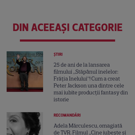
DIN ACEEAȘI CATEGORIE
ȘTIRI
25 de ani de la lansarea
filmului „Stăpânul inelelor:
Frăția Inelului”! Cum a creat
Peter Jackson una dintre cele
mai iubite producții fantasy din
istorie
RECOMANDĂRI
Adela Mărculescu, omagiată
de TVR. Filmul „Cine iubește și