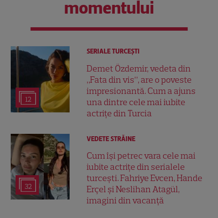
momentului
SERIALE TURCEŞTI
Demet Özdemir, vedeta din
„Fata din vis”, are o poveste
impresionantă. Cum a ajuns
12
una dintre cele mai iubite
actrițe din Turcia
VEDETE STRĂINE
Cum își petrec vara cele mai
iubite actrițe din serialele
turcești. Fahriye Evcen, Hande
32
Erçel și Neslihan Atagül,
imagini din vacanță