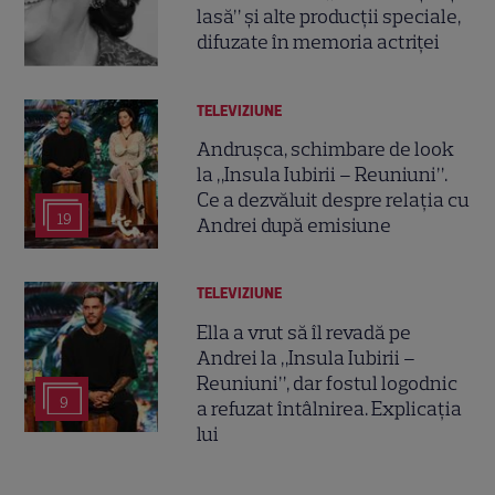
lasă” și alte producții speciale,
difuzate în memoria actriței
TELEVIZIUNE
Andrușca, schimbare de look
la „Insula Iubirii – Reuniuni”.
Ce a dezvăluit despre relația cu
19
Andrei după emisiune
TELEVIZIUNE
Ella a vrut să îl revadă pe
Andrei la „Insula Iubirii –
Reuniuni”, dar fostul logodnic
9
a refuzat întâlnirea. Explicația
lui