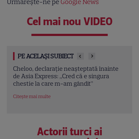
Urmărește-ne pe
Google News
Cel mai nou VIDEO
PE ACELAȘI SUBIECT
nte
Amendă de 4 milioane de euro pentru
„Var
PRO TV. Compania anunță că va
roma
contesta decizia Consiliului Concurenței
drag
Citește mai multe
Citeș
Actorii turci ai