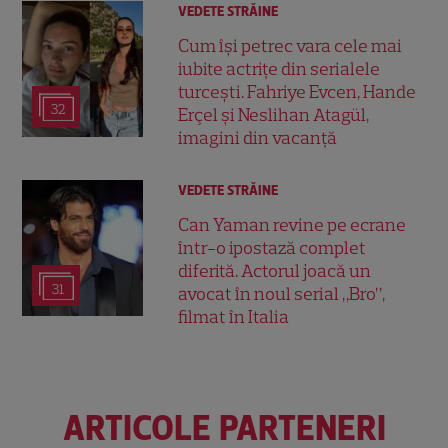
VEDETE STRĂINE
Cum își petrec vara cele mai
iubite actrițe din serialele
turcești. Fahriye Evcen, Hande
32
Erçel și Neslihan Atagül,
imagini din vacanță
VEDETE STRĂINE
Can Yaman revine pe ecrane
într-o ipostază complet
diferită. Actorul joacă un
31
avocat în noul serial „Bro”,
filmat în Italia
ARTICOLE PARTENERI