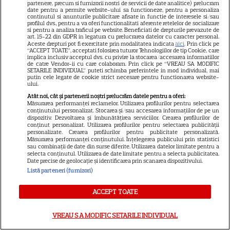
partenere, precum si furnizorii nostri de servicii de date analitice) prelucram
date pentru a permite website-ului sa functioneze, pentru a personaliza
Chef Orlando Zaharia și soția
continutul si anunturile publicitare afisate in functie de interesele si/sau
profilul dvs., pentru a va oferi functionalitati aferente retelelor de socializare
lui, Mădălina, au împlinit 22 de
si pentru a analiza traficul pe website. Beneficiati de drepturile prevazute de
ani de căsnicie. Cum arătau în
art. 15-22 din GDPR in legatura cu prelucrarea datelor cu caracter personal.
Aceste drepturi pot fi exercitate prin modalitatea indicata
aici
. Prin click pe
11
ziua nunții și povestea lor de
“ACCEPT TOATE”, acceptati folosirea tuturor Tehnologiilor de tip Cookie, care
implica inclusiv acceptul dvs. cu privire la stocarea/accesarea informatiilor
iubire
de catre Vendor-ii cu care colaboram. Prin click pe “VREAU SA MODIFIC
SETARILE INDIVIDUAL” puteti schimba preferintele in mod individual, mai
putin cele legate de cookie strict necesare pentru functionarea website-
ului.
VEDETE ROMÂNEŞTI
Atât noi, cât și partenerii noștri prelucrăm datele pentru a oferi:
Măsurarea performanței reclamelor. Utilizarea profilurilor pentru selectarea
Cine este Cosmin Curticăpean,
conținutului personalizat. Stocarea și/sau accesarea informațiilor de pe un
soțul Laurei Cosoi. Afaceri,
dispozitiv. Dezvoltarea și îmbunătățirea serviciilor. Crearea profilurilor de
conținut personalizat. Utilizarea profilurilor pentru selectarea publicității
vârstă și povestea de iubire
personalizate. Crearea profilurilor pentru publicitate personalizată.
29
care durează de peste 10 ani
Măsurarea performanței conținutului. Înțelegerea publicului prin statistici
sau combinații de date din surse diferite. Utilizarea datelor limitate pentru a
selecta conținutul. Utilizarea de date limitate pentru a selecta publicitatea.
Date precise de geolocație și identificarea prin scanarea dispozitivului.
Listă parteneri (furnizori)
VEDETE STRĂINE
O mai ții minte pe mama lui
ACCEPT TOATE
Stifler din „American Pie”?
Jennifer Coolidge, la 64 de ani,
VREAU SA MODIFIC SETARILE INDIVIDUAL
7
dezvăluie greșeala pe care o