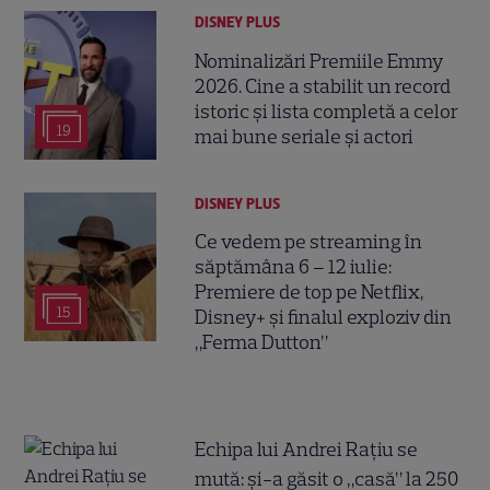
DISNEY PLUS
Nominalizări Premiile Emmy
2026. Cine a stabilit un record
istoric și lista completă a celor
19
mai bune seriale și actori
DISNEY PLUS
Ce vedem pe streaming în
săptămâna 6 – 12 iulie:
Premiere de top pe Netflix,
15
Disney+ și finalul exploziv din
„Ferma Dutton”
Echipa lui Andrei Rațiu se
mută: și-a găsit o „casă” la 250