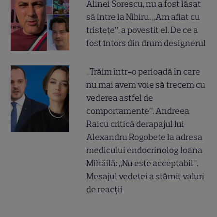
Alinei Sorescu, nu a fost lăsat
să intre la Nibiru. „Am aflat cu
tristețe”, a povestit el. De ce a
fost întors din drum designerul
„Trăim într-o perioadă în care
nu mai avem voie să trecem cu
vederea astfel de
comportamente”. Andreea
Raicu critică derapajul lui
Alexandru Rogobete la adresa
medicului endocrinolog Ioana
Mihăilă: „Nu este acceptabil”.
Mesajul vedetei a stârnit valuri
de reacții