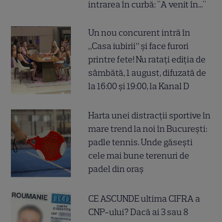
intrarea în curbă: "A venit în..."
Un nou concurent intră în
„Casa iubirii” și face furori
printre fete! Nu ratați ediția de
sâmbătă, 1 august, difuzată de
la 16:00 și 19:00, la Kanal D
Harta unei distracții sportive în
mare trend la noi în București:
padle tennis. Unde găsești
cele mai bune terenuri de
padel din oraș
CE ASCUNDE ultima CIFRA a
CNP-ului? Dacă ai 3 sau 8