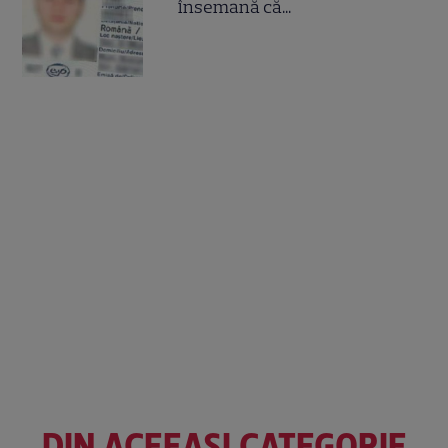
însemană că...
DIN ACEEAȘI CATEGORIE