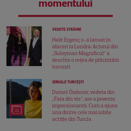
momentului
VEDETE STRĂINE
Halit Ergenç s-a lansat în
afaceri la Londra: Actorul din
„Suleyman Magnificul” a
deschis o rețea de plăcintării
turcești
SERIALE TURCEŞTI
Demet Özdemir, vedeta din
„Fata din vis”, are o poveste
impresionantă. Cum a ajuns
12
una dintre cele mai iubite
actrițe din Turcia