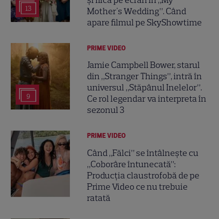
și fiică pe ecran în „My
13
Mother's Wedding”. Când
apare filmul pe SkyShowtime
PRIME VIDEO
Jamie Campbell Bower, starul
din „Stranger Things”, intră în
universul „Stăpânul Inelelor”.
9
Ce rol legendar va interpreta în
sezonul 3
PRIME VIDEO
Când „Fălci” se întâlnește cu
„Coborâre întunecată”:
Producția claustrofobă de pe
Prime Video ce nu trebuie
ratată