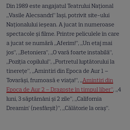
Din 1989 este angajatul Teatrului Naţional
„Vasile Alecsandri” Iaşi, potrivit site-ului
Naţionalului ieşean. A jucat în numeroase
spectacole și filme. Printre peliculele în care
a jucat se numără „Aferim!”, „Un etaj mai
jos”, „Betoniera”, „O vară foarte instabilă”,
„Poziţia copilului”, „Portretul luptătorului la
tinereţe”, „Amintiri din Epoca de Aur 1 –
Tovarăşi, frumoasă e viaţa!”, „
Amintiri din
Epoca de Aur 2 – Dragoste în timpul liber”
, „4
luni, 3 săptămâni şi 2 zile”, „California
Dreamin’ (nesfârşit)”, „Călătorie la oraş”.