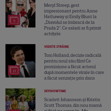
Meryl Streep, gest
impresionant pentru Anne
Hathaway și Emily Blunt la
9
„Diavolul se îmbracă de la
Prada 2”. Ce salarii ar fi primit
actrițele
VEDETE STRĂINE
Tom Holland, decizie radicală
pentru noul său film! Ce
promisiune a făcut actorul
13
după momentele virale în care
a făcut senzație prin dans
SKYSHOWTIME
Scarlett Johansson și Kristin
Scott Thomas, din nou mamă