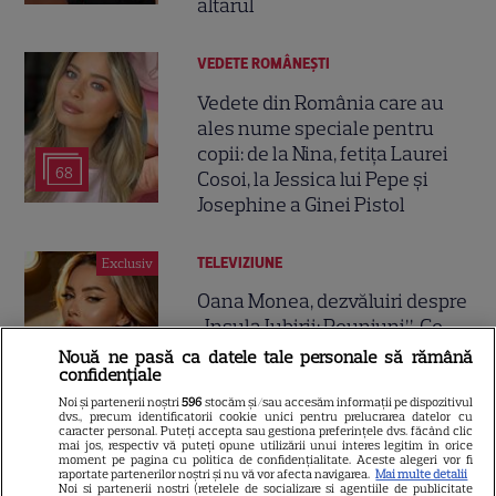
altarul
VEDETE ROMÂNEŞTI
Vedete din România care au
ales nume speciale pentru
copii: de la Nina, fetița Laurei
68
Cosoi, la Jessica lui Pepe și
Josephine a Ginei Pistol
TELEVIZIUNE
Exclusiv
Oana Monea, dezvăluiri despre
„Insula Iubirii: Reuniuni”. Ce
spune despre foștii
Nouă ne pasă ca datele tale personale să rămână
16
confidențiale
concurenți: „Anumite lucruri
au rămas nerezolvate”
Noi și partenerii noștri
596
stocăm și/sau accesăm informații pe dispozitivul
dvs., precum identificatorii cookie unici pentru prelucrarea datelor cu
EXCLUSIV
caracter personal. Puteți accepta sau gestiona preferințele dvs. făcând clic
mai jos, respectiv vă puteți opune utilizării unui interes legitim în orice
moment pe pagina cu politica de confidențialitate. Aceste alegeri vor fi
raportate partenerilor noștri și nu vă vor afecta navigarea.
Mai multe detalii
VEDETE ROMÂNEŞTI
Noi si partenerii nostri (retelele de socializare si agentiile de publicitate