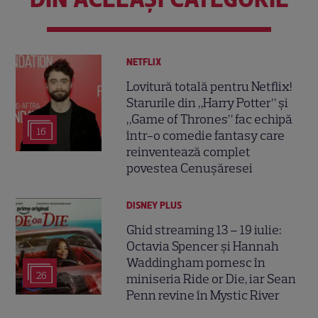
NETFLIX
Lovitură totală pentru Netflix!
Starurile din „Harry Potter” și
„Game of Thrones” fac echipă
16
într-o comedie fantasy care
reinventează complet
povestea Cenușăresei
DISNEY PLUS
Ghid streaming 13 – 19 iulie:
Octavia Spencer și Hannah
Waddingham pornesc în
26
miniseria Ride or Die, iar Sean
Penn revine în Mystic River