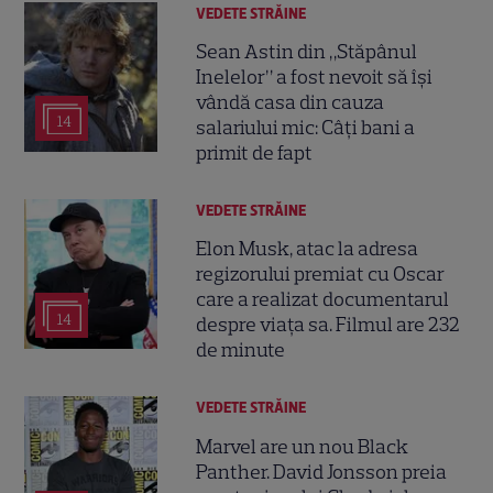
VEDETE STRĂINE
Sean Astin din „Stăpânul
Inelelor” a fost nevoit să își
vândă casa din cauza
14
salariului mic: Câți bani a
primit de fapt
VEDETE STRĂINE
Elon Musk, atac la adresa
regizorului premiat cu Oscar
care a realizat documentarul
14
despre viața sa. Filmul are 232
de minute
VEDETE STRĂINE
Marvel are un nou Black
Panther. David Jonsson preia