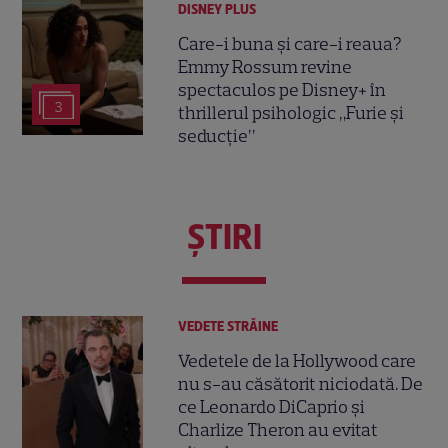
DISNEY PLUS
Care-i buna și care-i reaua?
Emmy Rossum revine
spectaculos pe Disney+ în
3
thrillerul psihologic „Furie și
seducție”
ŞTIRI
VEDETE STRĂINE
Vedetele de la Hollywood care
nu s-au căsătorit niciodată. De
ce Leonardo DiCaprio și
Charlize Theron au evitat