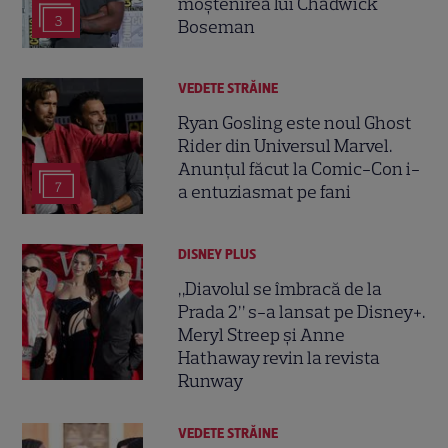
moștenirea lui Chadwick
3
Boseman
VEDETE STRĂINE
Ryan Gosling este noul Ghost
Rider din Universul Marvel.
Anunțul făcut la Comic-Con i-
7
a entuziasmat pe fani
DISNEY PLUS
„Diavolul se îmbracă de la
Prada 2” s-a lansat pe Disney+.
Meryl Streep și Anne
Hathaway revin la revista
Runway
VEDETE STRĂINE