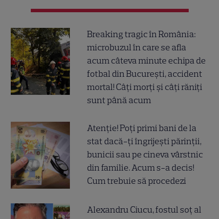
Breaking tragic în România:
microbuzul în care se afla
acum câteva minute echipa de
fotbal din București, accident
mortal! Câți morți și câți răniți
sunt până acum
Atenție! Poți primi bani de la
stat dacă-ți îngrijești părinții,
bunicii sau pe cineva vârstnic
din familie. Acum s-a decis!
Cum trebuie să procedezi
Alexandru Ciucu, fostul soț al