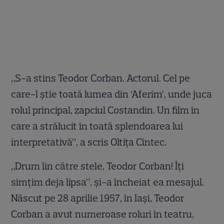
„S-a stins Teodor Corban. Actorul. Cel pe
care-l ştie toată lumea din ‘Aferim’, unde juca
rolul principal, zapciul Costandin. Un film în
care a strălucit în toată splendoarea lui
interpretativă”, a scris Oltiţa Cîntec.
„Drum lin către stele, Teodor Corban! Îți
simțim deja lipsa”, și-a încheiat ea mesajul.
Născut pe 28 aprilie 1957, în Iași, Teodor
Corban a avut numeroase roluri în teatru,