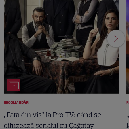
7
RECOMANDĂRI
R
„Fata din vis” la Pro TV: când se
difuzează serialul cu Çağatay