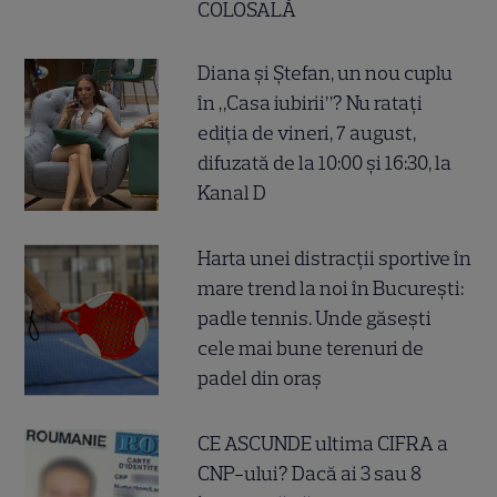
COLOSALĂ
Diana și Ștefan, un nou cuplu
în „Casa iubirii”? Nu ratați
ediția de vineri, 7 august,
difuzată de la 10:00 și 16:30, la
Kanal D
Harta unei distracții sportive în
mare trend la noi în București:
padle tennis. Unde găsești
cele mai bune terenuri de
padel din oraș
CE ASCUNDE ultima CIFRA a
CNP-ului? Dacă ai 3 sau 8