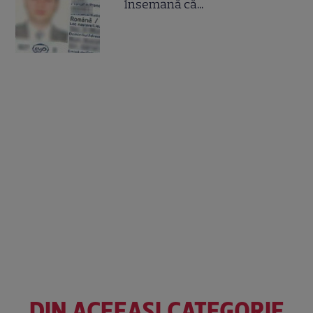
însemană că...
DIN ACEEAȘI CATEGORIE