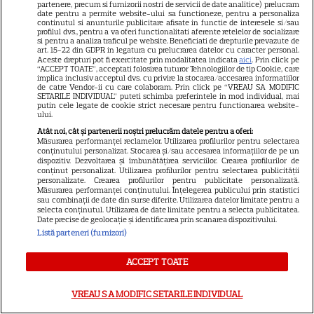
partenere, precum si furnizorii nostri de servicii de date analitice) prelucram
date pentru a permite website-ului sa functioneze, pentru a personaliza
CINEMA
continutul si anunturile publicitare afisate in functie de interesele si/sau
profilul dvs., pentru a va oferi functionalitati aferente retelelor de socializare
Eli Roth revine cu „Omul cu
si pentru a analiza traficul pe website. Beneficiati de drepturile prevazute de
art. 15-22 din GDPR in legatura cu prelucrarea datelor cu caracter personal.
înghețata mortală”. Filmul
Aceste drepturi pot fi exercitate prin modalitatea indicata
aici
. Prin click pe
“ACCEPT TOATE”, acceptati folosirea tuturor Tehnologiilor de tip Cookie, care
horror în care copiii devin
implica inclusiv acceptul dvs. cu privire la stocarea/accesarea informatiilor
5
de catre Vendor-ii cu care colaboram. Prin click pe “VREAU SA MODIFIC
criminali după ce mănâncă
SETARILE INDIVIDUAL” puteti schimba preferintele in mod individual, mai
înghețată
putin cele legate de cookie strict necesare pentru functionarea website-
ului.
Atât noi, cât și partenerii noștri prelucrăm datele pentru a oferi:
Măsurarea performanței reclamelor. Utilizarea profilurilor pentru selectarea
VEDETE STRĂINE
conținutului personalizat. Stocarea și/sau accesarea informațiilor de pe un
dispozitiv. Dezvoltarea și îmbunătățirea serviciilor. Crearea profilurilor de
„Povestea peștelui posac”,
conținut personalizat. Utilizarea profilurilor pentru selectarea publicității
personalizate. Crearea profilurilor pentru publicitate personalizată.
aventura animată inspirată
Măsurarea performanței conținutului. Înțelegerea publicului prin statistici
dintr-un bestseller The New
sau combinații de date din surse diferite. Utilizarea datelor limitate pentru a
selecta conținutul. Utilizarea de date limitate pentru a selecta publicitatea.
11
York Times, ajunge în
Date precise de geolocație și identificarea prin scanarea dispozitivului.
cinematografe pe 7 august
Listă parteneri (furnizori)
ACCEPT TOATE
NETFLIX
Noutăți Netflix în august 2026:
VREAU SA MODIFIC SETARILE INDIVIDUAL
Robert De Niro, „Nosferatu” și