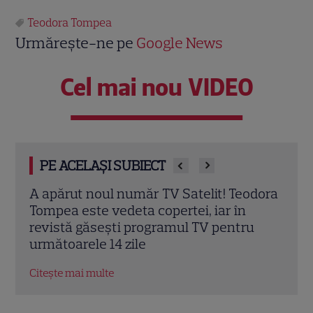
Teodora Tompea
Urmărește-ne pe
Google News
Cel mai nou VIDEO
PE ACELAȘI SUBIECT
dora
Teodora Tompea aduce culisele de la
Teod
Cannes 2026 la Observator! Detalii de
Obse
u
ultimă oră despre filmul lui Cristian
se s
Mungiu cu Sebastian Stan
Citeș
Citește mai multe