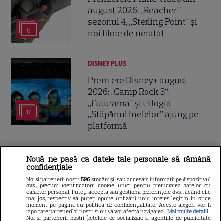
august 2026: „Reacher”
sezonul 4, „Sterling Point” și
6
noi filme de neratat
DISNEY PLUS
Premiere Disney+ august
2026: „Camp Rock 3”,
„Futurama” și trilogia
17
„Stăpânul Inelelor” ajung pe
platformă
DISNEY PLUS
Nouă ne pasă ca datele tale personale să rămână
confidențiale
Premiere de neratat pe Netflix,
Disney+ și SkyShowtime în
Noi și partenerii noștri
596
stocăm și/sau accesăm informații pe dispozitivul
dvs., precum identificatorii cookie unici pentru prelucrarea datelor cu
august: seriale noi, filme de
caracter personal. Puteți accepta sau gestiona preferințele dvs. făcând clic
mai jos, respectiv vă puteți opune utilizării unui interes legitim în orice
15
colecție și vedete de top
moment pe pagina cu politica de confidențialitate. Aceste alegeri vor fi
raportate partenerilor noștri și nu vă vor afecta navigarea.
Mai multe detalii
Noi si partenerii nostri (retelele de socializare si agentiile de publicitate