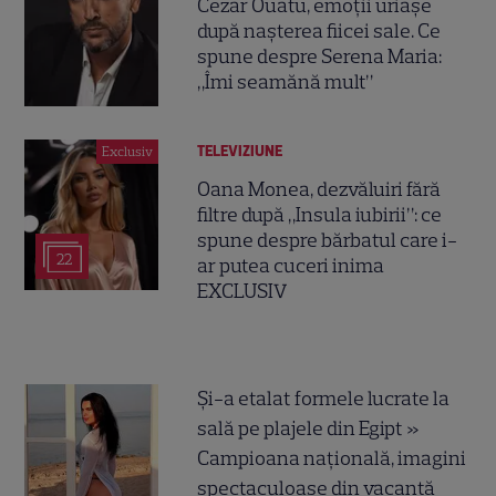
Cezar Ouatu, emoții uriașe
după nașterea fiicei sale. Ce
spune despre Serena Maria:
„Îmi seamănă mult”
TELEVIZIUNE
Exclusiv
Oana Monea, dezvăluiri fără
filtre după „Insula iubirii”: ce
spune despre bărbatul care i-
22
ar putea cuceri inima
EXCLUSIV
Și-a etalat formele lucrate la
sală pe plajele din Egipt »
Campioana națională, imagini
spectaculoase din vacanță