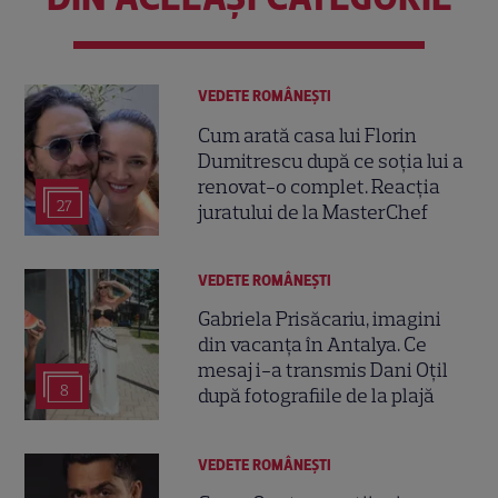
VEDETE ROMÂNEŞTI
Cum arată casa lui Florin
Dumitrescu după ce soția lui a
renovat-o complet. Reacția
27
juratului de la MasterChef
VEDETE ROMÂNEŞTI
Gabriela Prisăcariu, imagini
din vacanța în Antalya. Ce
mesaj i-a transmis Dani Oțil
8
după fotografiile de la plajă
VEDETE ROMÂNEŞTI