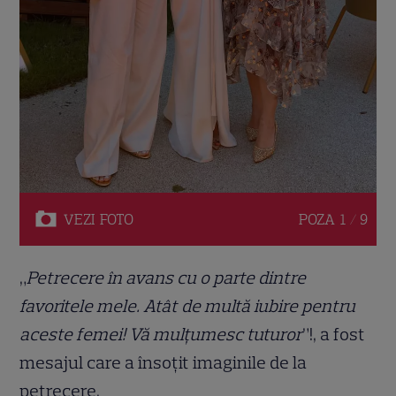
VEZI
FOTO
POZA
1 / 9
„
Petrecere în avans cu o parte dintre
favoritele mele. Atât de multă iubire pentru
aceste femei! Vă mulțumesc tuturor
”!, a fost
mesajul care a însoțit imaginile de la
petrecere.