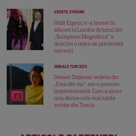
VEDETE STRĂINE
Halit Ergenç s-a lansat în
afaceri la Londra: Actorul din
„Suleyman Magnificul” a
deschis o rețea de plăcintării
turcești
SERIALE TURCEŞTI
Demet Özdemir, vedeta din
„Fata din vis”, are o poveste
impresionantă. Cum a ajuns
12
una dintre cele mai iubite
actrițe din Turcia