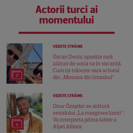
Actorii turci ai
momentului
VEDETE STRĂINE
Özcan Deniz, apariție rară
alături de soția sa în vacanță.
Cum își trăiește vara actorul
17
din „Mireasa din Istanbul”
VEDETE STRĂINE
Onur Özaydın se alătură
serialului „La marginea lumii”.
Va interpreta prima iubire a
6
Alyei Albora