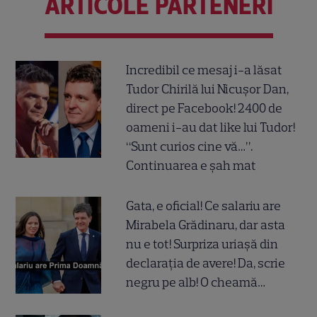
ARTICOLE PARTENERI
Incredibil ce mesaj i-a lăsat
Tudor Chirilă lui Nicușor Dan,
direct pe Facebook! 2400 de
oameni i-au dat like lui Tudor!
“Sunt curios cine vă…”.
Continuarea e șah mat
Gata, e oficial! Ce salariu are
Mirabela Grădinaru, dar asta
nu e tot! Surpriza uriașă din
declarația de avere! Da, scrie
negru pe alb! O cheamă…