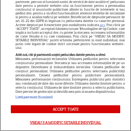
partenere, precum si furnizorii nostri de servicii de date analitice) prelucram
se mănâncă în post
date pentru a permite website-ului sa functioneze, pentru a personaliza
continutul si anunturile publicitare afisate in functie de interesele si/sau
profilul dvs., pentru a va oferi functionalitati aferente retelelor de socializare
si pentru a analiza traficul pe website. Beneficiati de drepturile prevazute de
art. 15-22 din GDPR in legatura cu prelucrarea datelor cu caracter personal.
Aceste drepturi pot fi exercitate prin modalitatea indicata
aici
. Prin click pe
“ACCEPT TOATE”, acceptati folosirea tuturor Tehnologiilor de tip Cookie, care
implica inclusiv acceptul dvs. cu privire la stocarea/accesarea informatiilor
de catre Vendor-ii cu care colaboram. Prin click pe “VREAU SA MODIFIC
Ce vase de gătit îți trebuie
SETARILE INDIVIDUAL” puteti schimba preferintele in mod individual, mai
putin cele legate de cookie strict necesare pentru functionarea website-
dacă te muți singur – ustensile
ului.
Atât noi, cât și partenerii noștri prelucrăm datele pentru a oferi:
pe care trebuie să le ai în
Măsurarea performanței reclamelor. Utilizarea profilurilor pentru selectarea
conținutului personalizat. Stocarea și/sau accesarea informațiilor de pe un
bucătărie
dispozitiv. Dezvoltarea și îmbunătățirea serviciilor. Crearea profilurilor de
conținut personalizat. Utilizarea profilurilor pentru selectarea publicității
personalizate. Crearea profilurilor pentru publicitate personalizată.
Măsurarea performanței conținutului. Înțelegerea publicului prin statistici
sau combinații de date din surse diferite. Utilizarea datelor limitate pentru a
selecta conținutul. Utilizarea de date limitate pentru a selecta publicitatea.
Date precise de geolocație și identificarea prin scanarea dispozitivului.
Listă parteneri (furnizori)
ACCEPT TOATE
ALTE ARTICOLE
INTERESANTE
VREAU SA MODIFIC SETARILE INDIVIDUAL