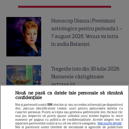
Horoscop Urania | Previziuni
astrologice pentru perioada 1 –
7 august 2026. Venus va intra
în zodia Balanței
Tragerile loto din 30 iulie 2026.
Numerele câştigătoare
extrase joi
Nouă ne pasă ca datele tale personale să rămână
confidențiale
Noi și partenerii noștri
596
stocăm și/sau accesăm informații pe dispozitivul
dvs., precum identificatorii cookie unici pentru prelucrarea datelor cu
caracter personal. Puteți accepta sau gestiona preferințele dvs. făcând clic
mai jos, respectiv vă puteți opune utilizării unui interes legitim în orice
Postul Sfintei Mării – Postul
moment pe pagina cu politica de confidențialitate. Aceste alegeri vor fi
raportate partenerilor noștri și nu vă vor afecta navigarea.
Mai multe detalii
Adormirii Maicii Domnului. Ce
Noi si partenerii nostri (retelele de socializare si agentiile de publicitate