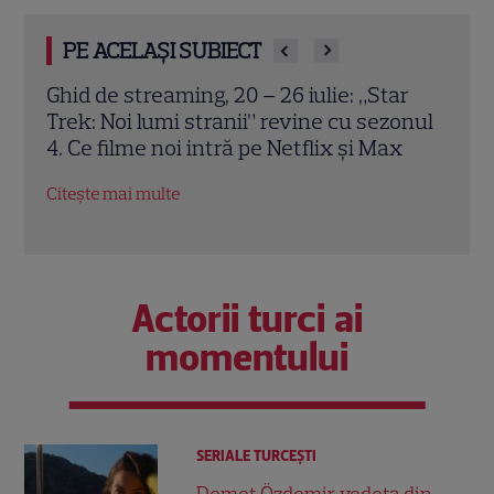
PE ACELAȘI SUBIECT
r
Eurosport aduce un iulie spectaculos
Turu
onul
pentru fanii sportului. Wimbledon și
și M
x
Turul Franței, capetele de afiș
duel
Citește mai multe
Citeș
Actorii turci ai
momentului
SERIALE TURCEŞTI