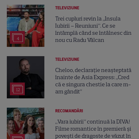
TELEVIZIUNE
Trei cupluri revin la „Insula
Iubirii – Reuniuni”. Ce se
întâmplă când se întâlnesc din
4
nou cu Radu Vâlcan
TELEVIZIUNE
Cheloo, declarație neașteptată
înainte de Asia Express: „Cred
că e singura chestie la care m-
12
am gândit”
RECOMANDĂRI
„Vara iubirii” continuă la DIVA!
Filme romantice în premieră și
povești de dragoste de văzut în