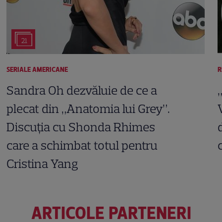
21
SERIALE AMERICANE
R
Sandra Oh dezvăluie de ce a
plecat din „Anatomia lui Grey”.
Discuția cu Shonda Rhimes
care a schimbat totul pentru
Cristina Yang
ARTICOLE PARTENERI