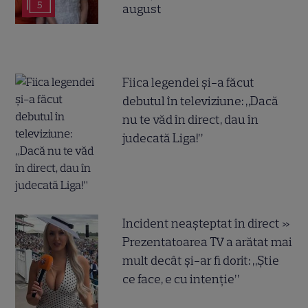
5
august
Fiica legendei și-a făcut
debutul în televiziune: „Dacă
nu te văd în direct, dau în
judecată Liga!”
Incident neașteptat în direct »
Prezentatoarea TV a arătat mai
mult decât și-ar fi dorit: „Știe
ce face, e cu intenție”