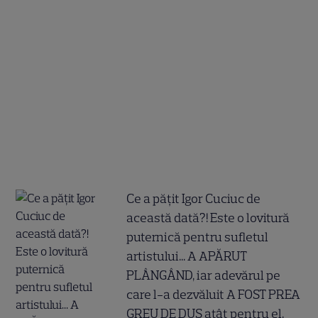
Ce a pățit Igor Cuciuc de
această dată?! Este o lovitură
puternică pentru sufletul
artistului... A APĂRUT
PLÂNGÂND, iar adevărul pe
care l-a dezvăluit A FOST PREA
GREU DE DUS atât pentru el,