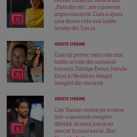
Demet Özdemir, vedeta din
„Fata din vis”, are o poveste
impresionantă. Cum a ajuns
12
una dintre cele mai iubite
actrițe din Turcia
VEDETE STRĂINE
Cum își petrec vara cele mai
iubite actrițe din serialele
turcești. Fahriye Evcen, Hande
32
Erçel și Neslihan Atagül,
imagini din vacanță
VEDETE STRĂINE
Can Yaman revine pe ecrane
într-o ipostază complet
diferită. Actorul joacă un
31
avocat în noul serial „Bro”,