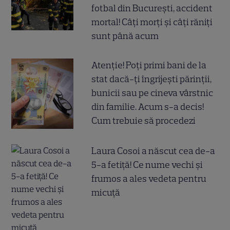
fotbal din București, accident
mortal! Câți morți și câți răniți
sunt până acum
Atenție! Poți primi bani de la
stat dacă-ți îngrijești părinții,
bunicii sau pe cineva vârstnic
din familie. Acum s-a decis!
Cum trebuie să procedezi
Laura Cosoi a născut cea de-a
5-a fetiță! Ce nume vechi și
frumos a ales vedeta pentru
micuță