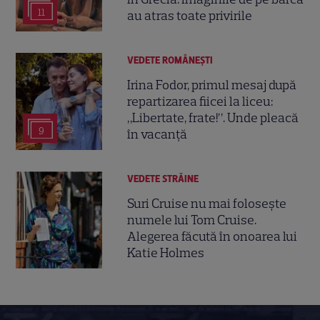
11
au atras toate privirile
VEDETE ROMÂNEŞTI
Irina Fodor, primul mesaj după
repartizarea fiicei la liceu:
„Libertate, frate!”. Unde pleacă
9
în vacanță
VEDETE STRĂINE
Suri Cruise nu mai folosește
numele lui Tom Cruise.
Alegerea făcută în onoarea lui
Katie Holmes