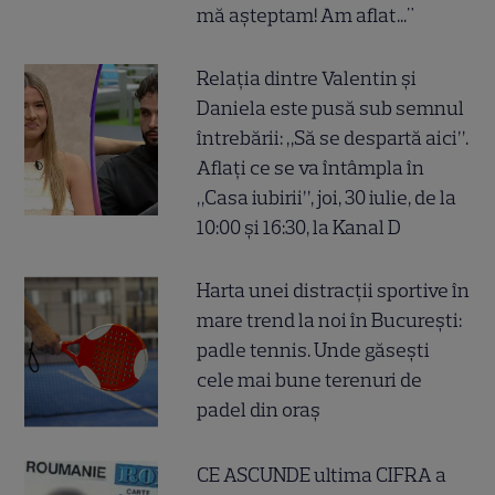
mă așteptam! Am aflat..."
Relația dintre Valentin și
Daniela este pusă sub semnul
întrebării: „Să se despartă aici”.
Aflați ce se va întâmpla în
„Casa iubirii”, joi, 30 iulie, de la
10:00 și 16:30, la Kanal D
Harta unei distracții sportive în
mare trend la noi în București:
padle tennis. Unde găsești
cele mai bune terenuri de
padel din oraș
CE ASCUNDE ultima CIFRA a