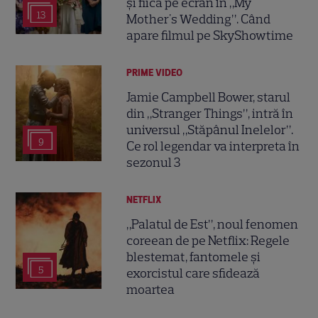
și fiică pe ecran în „My
13
Mother's Wedding”. Când
apare filmul pe SkyShowtime
PRIME VIDEO
Jamie Campbell Bower, starul
din „Stranger Things”, intră în
universul „Stăpânul Inelelor”.
9
Ce rol legendar va interpreta în
sezonul 3
NETFLIX
„Palatul de Est”, noul fenomen
coreean de pe Netflix: Regele
blestemat, fantomele și
5
exorcistul care sfidează
moartea