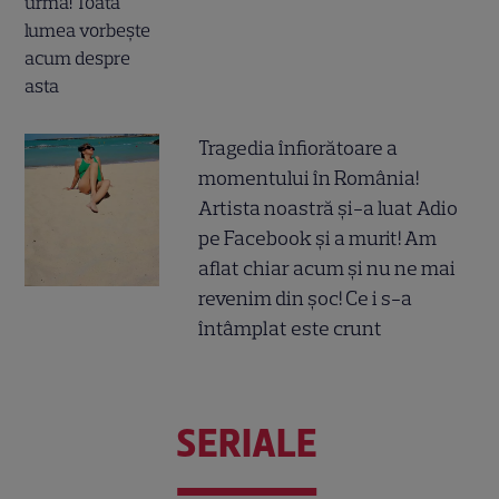
Tragedia înfiorătoare a
momentului în România!
Artista noastră și-a luat Adio
pe Facebook și a murit! Am
aflat chiar acum și nu ne mai
revenim din șoc! Ce i s-a
întâmplat este crunt
SERIALE