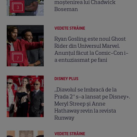
moștenirea lui Chadwick
3
Boseman
VEDETE STRĂINE
Ryan Gosling este noul Ghost
Rider din Universul Marvel.
Anunțul făcut la Comic-Con i-
7
a entuziasmat pe fani
DISNEY PLUS
„Diavolul se îmbracă de la
Prada 2” s-a lansat pe Disney+.
Meryl Streep și Anne
Hathaway revin la revista
Runway
VEDETE STRĂINE