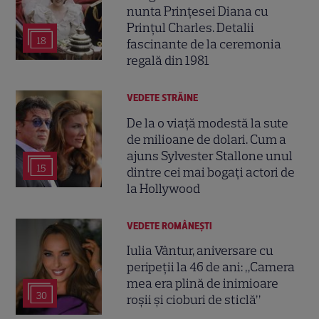
nunta Prințesei Diana cu
Prințul Charles. Detalii
18
fascinante de la ceremonia
regală din 1981
VEDETE STRĂINE
De la o viață modestă la sute
de milioane de dolari. Cum a
ajuns Sylvester Stallone unul
15
dintre cei mai bogați actori de
la Hollywood
VEDETE ROMÂNEŞTI
Iulia Vântur, aniversare cu
peripeții la 46 de ani: „Camera
mea era plină de inimioare
30
roșii și cioburi de sticlă”