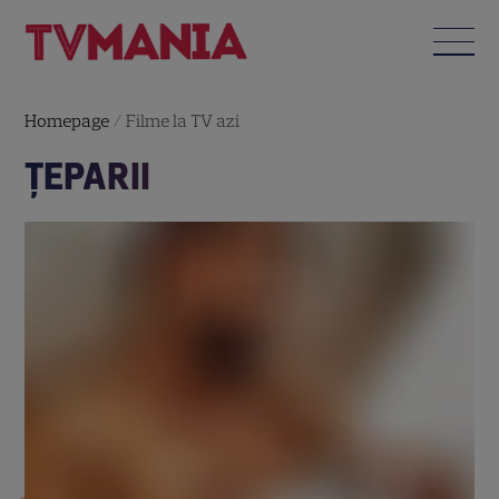
Homepage
/
Filme la TV azi
ŢEPARII