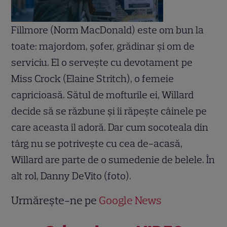
Fillmore (Norm MacDonald) este om bun la
toate: majordom, şofer, grădinar şi om de
serviciu. El o serveşte cu devotament pe
Miss Crock (Elaine Stritch), o femeie
capricioasă. Sătul de mofturile ei, Willard
decide să se răzbune şi îi răpeşte câinele pe
care aceasta îl adoră. Dar cum socoteala din
târg nu se potriveşte cu cea de-acasă,
Willard are parte de o sumedenie de belele. În
alt rol, Danny DeVito (foto).
Urmărește-ne pe
Google News