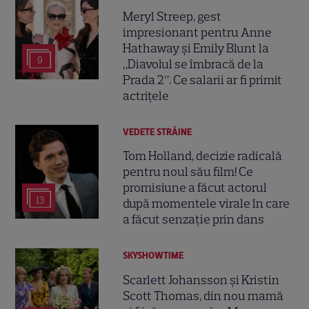
Meryl Streep, gest
impresionant pentru Anne
Hathaway și Emily Blunt la
9
„Diavolul se îmbracă de la
Prada 2”. Ce salarii ar fi primit
actrițele
VEDETE STRĂINE
Tom Holland, decizie radicală
pentru noul său film! Ce
promisiune a făcut actorul
13
după momentele virale în care
a făcut senzație prin dans
SKYSHOWTIME
Scarlett Johansson și Kristin
Scott Thomas, din nou mamă