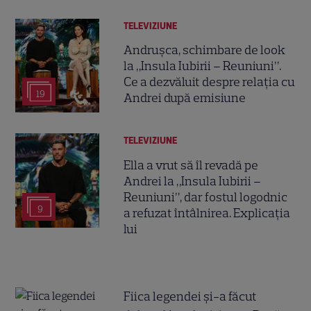
TELEVIZIUNE
Andrușca, schimbare de look
la „Insula Iubirii – Reuniuni”.
Ce a dezvăluit despre relația cu
19
Andrei după emisiune
TELEVIZIUNE
Ella a vrut să îl revadă pe
Andrei la „Insula Iubirii –
Reuniuni”, dar fostul logodnic
9
a refuzat întâlnirea. Explicația
lui
Fiica legendei și-a făcut