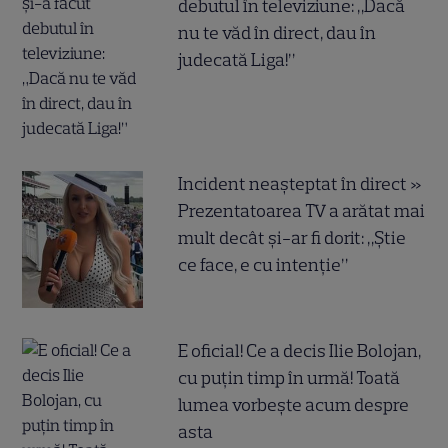
debutul în televiziune: „Dacă
nu te văd în direct, dau în
judecată Liga!”
Incident neașteptat în direct »
Prezentatoarea TV a arătat mai
mult decât și-ar fi dorit: „Știe
ce face, e cu intenție”
E oficial! Ce a decis Ilie Bolojan,
cu puțin timp în urmă! Toată
lumea vorbește acum despre
asta