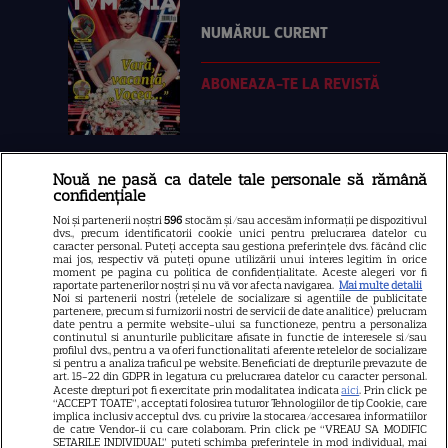
NUMĂRUL CURENT
ABONEAZA-TE LA REVISTĂ
Nouă ne pasă ca datele tale personale să rămână
Libertatea
confidențiale
Libertatea pentru femei
Noi și partenerii noștri
596
stocăm și/sau accesăm informații pe dispozitivul
dvs., precum identificatorii cookie unici pentru prelucrarea datelor cu
GSP
caracter personal. Puteți accepta sau gestiona preferințele dvs. făcând clic
mai jos, respectiv vă puteți opune utilizării unui interes legitim în orice
Știri mondene
moment pe pagina cu politica de confidențialitate. Aceste alegeri vor fi
raportate partenerilor noștri și nu vă vor afecta navigarea.
Mai multe detalii
Noi si partenerii nostri (retelele de socializare si agentiile de publicitate
Avantaje
partenere, precum si furnizorii nostri de servicii de date analitice) prelucram
date pentru a permite website-ului sa functioneze, pentru a personaliza
Elle
continutul si anunturile publicitare afisate in functie de interesele si/sau
profilul dvs., pentru a va oferi functionalitati aferente retelelor de socializare
Unica
si pentru a analiza traficul pe website. Beneficiati de drepturile prevazute de
art. 15-22 din GDPR in legatura cu prelucrarea datelor cu caracter personal.
Retete practice
Aceste drepturi pot fi exercitate prin modalitatea indicata
aici
. Prin click pe
“ACCEPT TOATE”, acceptati folosirea tuturor Tehnologiilor de tip Cookie, care
implica inclusiv acceptul dvs. cu privire la stocarea/accesarea informatiilor
de catre Vendor-ii cu care colaboram. Prin click pe “VREAU SA MODIFIC
SETARILE INDIVIDUAL” puteti schimba preferintele in mod individual, mai