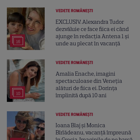
VEDETE ROMÂNEŞTI
EXCLUSIV. Alexandra Tudor
dezvăluie ce face fiica ei când
ajunge în redacția Antena 1 și
16
unde au plecat în vacanță
VEDETE ROMÂNEŞTI
Amalia Enache, imagini
spectaculoase din Veneția
alături de fiica ei. Dorința
10
împlinită după 10 ani
VEDETE ROMÂNEŞTI
Ioana Blaj și Monica
Bîrlădeanu, vacanță împreună
în Grecia. Imaginile de pe barcă