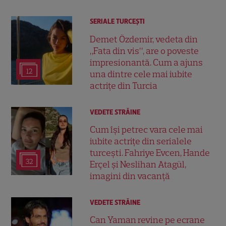
SERIALE TURCEŞTI
Demet Özdemir, vedeta din
„Fata din vis”, are o poveste
impresionantă. Cum a ajuns
12
una dintre cele mai iubite
actrițe din Turcia
VEDETE STRĂINE
Cum își petrec vara cele mai
iubite actrițe din serialele
turcești. Fahriye Evcen, Hande
32
Erçel și Neslihan Atagül,
imagini din vacanță
VEDETE STRĂINE
Can Yaman revine pe ecrane