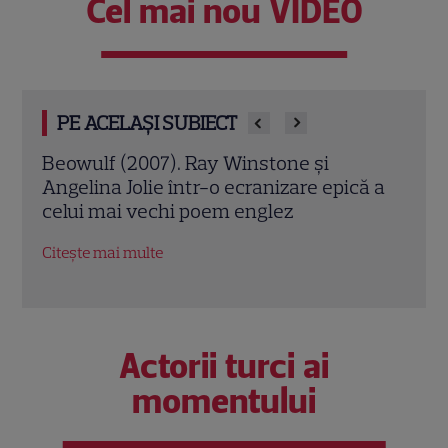
Cel mai nou VIDEO
PE ACELAȘI SUBIECT
” și
Beowulf (2007). Ray Winstone și
Jack
Angelina Jolie într-o ecranizare epică a
Chri
celui mai vechi poem englez
cont
econ
Citește mai multe
Citeș
Actorii turci ai
momentului