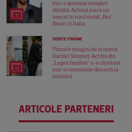
într-o ipostază complet
diferită. Actorul joacă un
31
avocat în noul serial „Bro”,
filmat în Italia
VEDETE STRĂINE
Primele imagini de la nunta
Damlei Sönmez. Actrița din
„Legea familiei” s-a căsătorit
13
într-o ceremonie discretă la
Istanbul
ARTICOLE PARTENERI