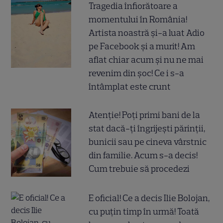
Tragedia înfiorătoare a
momentului în România!
Artista noastră și-a luat Adio
pe Facebook și a murit! Am
aflat chiar acum și nu ne mai
revenim din șoc! Ce i s-a
întâmplat este crunt
Atenție! Poți primi bani de la
stat dacă-ți îngrijești părinții,
bunicii sau pe cineva vârstnic
din familie. Acum s-a decis!
Cum trebuie să procedezi
E oficial! Ce a decis Ilie Bolojan,
cu puțin timp în urmă! Toată