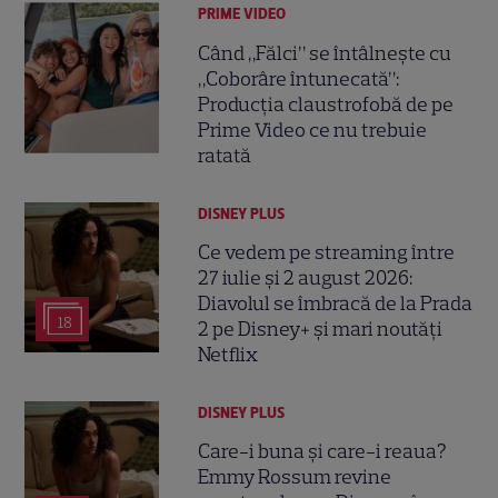
PRIME VIDEO
Când „Fălci” se întâlnește cu
„Coborâre întunecată”:
Producția claustrofobă de pe
Prime Video ce nu trebuie
ratată
DISNEY PLUS
Ce vedem pe streaming între
27 iulie și 2 august 2026:
Diavolul se îmbracă de la Prada
18
2 pe Disney+ și mari noutăți
Netflix
DISNEY PLUS
Care-i buna și care-i reaua?
Emmy Rossum revine