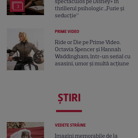
spectaculos pe Disney+ în
3
thrillerul psihologic „Furie și
seducție”
PRIME VIDEO
Ride or Die pe Prime Video.
Octavia Spencer și Hannah
Waddingham, într-un serial cu
asasini, umor și multă acțiune
ŞTIRI
VEDETE STRĂINE
Imagini memorabile de la