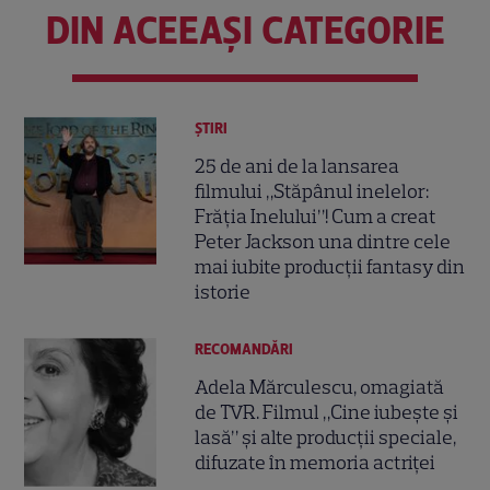
DIN ACEEAȘI CATEGORIE
ȘTIRI
25 de ani de la lansarea
filmului „Stăpânul inelelor:
Frăția Inelului”! Cum a creat
Peter Jackson una dintre cele
mai iubite producții fantasy din
istorie
RECOMANDĂRI
Adela Mărculescu, omagiată
de TVR. Filmul „Cine iubește și
lasă” și alte producții speciale,
difuzate în memoria actriței