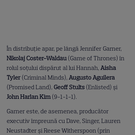
În distribuție apar, pe lângă Jennifer Garner,
Nikolaj Coster-Waldau
(Game of Thrones) în
rolul soțului dispărut al lui Hannah,
Aisha
Tyler
(Criminal Minds),
Augusto Aguilera
(Promised Land),
Geoff Stults
(Enlisted) și
John Harlan Kim
(9-1-1-1).
Garner este, de asemenea, producător
executiv împreună cu Dave, Singer, Lauren
Neustadter și Reese Witherspoon (prin