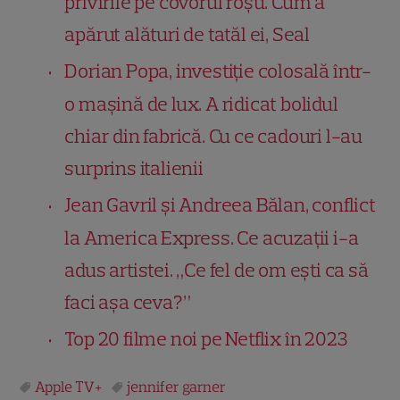
privirile pe covorul roșu. Cum a
apărut alături de tatăl ei, Seal
Dorian Popa, investiție colosală într-
o mașină de lux. A ridicat bolidul
chiar din fabrică. Cu ce cadouri l-au
surprins italienii
Jean Gavril și Andreea Bălan, conflict
la America Express. Ce acuzații i-a
adus artistei. „Ce fel de om ești ca să
faci așa ceva?”
Top 20 filme noi pe Netflix în 2023
Apple TV+
jennifer garner