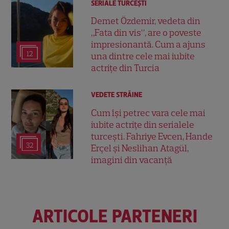
SERIALE TURCEŞTI
Demet Özdemir, vedeta din
„Fata din vis”, are o poveste
impresionantă. Cum a ajuns
12
una dintre cele mai iubite
actrițe din Turcia
VEDETE STRĂINE
Cum își petrec vara cele mai
iubite actrițe din serialele
turcești. Fahriye Evcen, Hande
32
Erçel și Neslihan Atagül,
imagini din vacanță
ARTICOLE PARTENERI