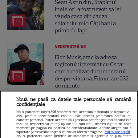
Sean Astin din „Stăpânul
Inelelor” a fost nevoit să își
vândă casa din cauza
14
salariului mic: Câți bani a
primit de fapt
VEDETE STRĂINE
Elon Musk, atac la adresa
regizorului premiat cu Oscar
care a realizat documentarul
14
despre viața sa. Filmul are 232
de minute
Nouă ne pasă ca datele tale personale să rămână
VEDETE STRĂINE
confidențiale
Marvel are un nou Black
Noi și partenerii noștri
596
stocăm și/sau accesăm informații pe dispozitivul
dvs., precum identificatorii cookie unici pentru prelucrarea datelor cu
Panther. David Jonsson preia
caracter personal. Puteți accepta sau gestiona preferințele dvs. făcând clic
mai jos, respectiv vă puteți opune utilizării unui interes legitim în orice
moștenirea lui Chadwick
moment pe pagina cu politica de confidențialitate. Aceste alegeri vor fi
3
raportate partenerilor noștri și nu vă vor afecta navigarea.
Mai multe detalii
Boseman
Noi si partenerii nostri (retelele de socializare si agentiile de publicitate