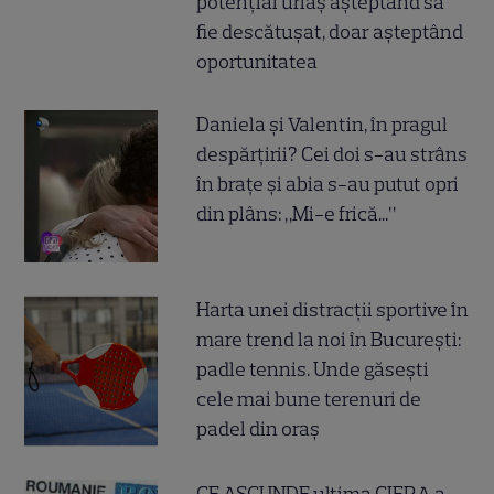
potențial uriaș așteptând să
fie descătușat, doar așteptând
oportunitatea
Daniela și Valentin, în pragul
despărțirii? Cei doi s-au strâns
în brațe și abia s-au putut opri
din plâns: „Mi-e frică...”
Harta unei distracții sportive în
mare trend la noi în București:
padle tennis. Unde găsești
cele mai bune terenuri de
padel din oraș
CE ASCUNDE ultima CIFRA a