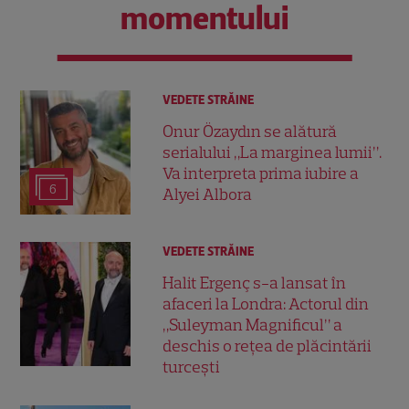
momentului
VEDETE STRĂINE
Onur Özaydın se alătură
serialului „La marginea lumii”.
Va interpreta prima iubire a
6
Alyei Albora
VEDETE STRĂINE
Halit Ergenç s-a lansat în
afaceri la Londra: Actorul din
„Suleyman Magnificul” a
deschis o rețea de plăcintării
turcești