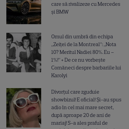
care să rivalizeze cu Mercedes
și BMW
Omul din umbră din echipa
„Zeiței de la Montreal”: „Nota
10? Meritul Nadiei 80%. Eu –
1%!” + De ce nu vorbește
Comăneci despre barbariile lui
Karolyi
Divorțul care zguduie
showbizul! E oficial! Și-au spus
adio în cel mai mare secret,
după aproape 20 de ani de
mariaj! S-a ales praful de