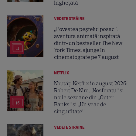
înghețată
VEDETE STRĂINE
„Povestea peștelui posac”,
aventura animată inspirată
dintr-un bestseller The New
11
York Times, ajunge în
cinematografe pe 7 august
NETFLIX
Noutăți Netflix în august 2026:
Robert De Niro, „Nosferatu” și
noile sezoane din „Outer
16
Banks” și „Un veac de
singurătate”
VEDETE STRĂINE