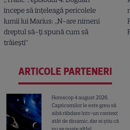
începe să înțeleagă pericolele
lumii lui Marius: „N-are nimeni
dreptul să-ți spună cum să
trăiești”
ARTICOLE PARTENERI
Horoscop 4 august 2026.
Capricornilor le este greu să
aibă răbdare într-un context
atât de dinamic, dar ei știu că
nu se poate altfel