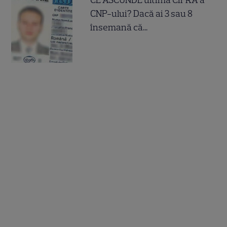
CNP-ului? Dacă ai 3 sau 8
însemană că...