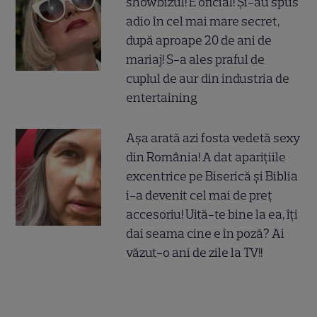
showbizul! E oficial! Și-au spus
adio în cel mai mare secret,
după aproape 20 de ani de
mariaj! S-a ales praful de
cuplul de aur din industria de
entertaining
Așa arată azi fosta vedetă sexy
din România! A dat aparițiile
excentrice pe Biserică și Biblia
i-a devenit cel mai de preț
accesoriu! Uită-te bine la ea, îți
dai seama cine e în poză? Ai
văzut-o ani de zile la TV!!