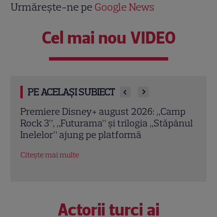
Urmărește-ne pe
Google News
Cel mai nou VIDEO
PE ACELAȘI SUBIECT
mp
Premiere de neratat pe Netflix, Disney+
Agen
ânul
și SkyShowtime în august: seriale noi,
Seri
filme de colecție și vedete de top
audi
2
Citește mai multe
Citeș
Actorii turci ai