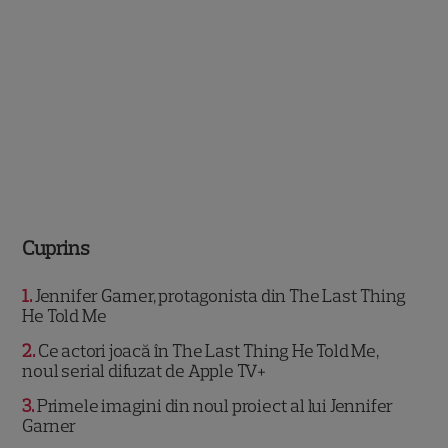
Cuprins
1
Jennifer Garner, protagonista din The Last Thing
He Told Me
2
Ce actori joacă în The Last Thing He Told Me,
noul serial difuzat de Apple TV+
3
Primele imagini din noul proiect al lui Jennifer
Garner