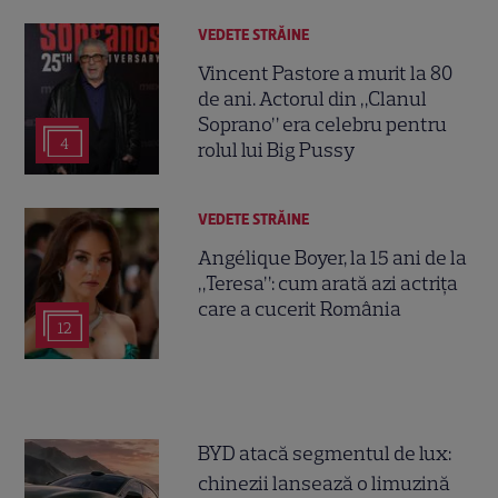
VEDETE STRĂINE
Vincent Pastore a murit la 80
de ani. Actorul din „Clanul
Soprano” era celebru pentru
4
rolul lui Big Pussy
VEDETE STRĂINE
Angélique Boyer, la 15 ani de la
„Teresa”: cum arată azi actrița
care a cucerit România
12
BYD atacă segmentul de lux:
chinezii lansează o limuzină