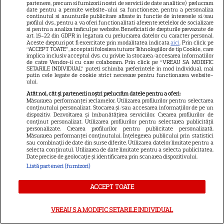
partenere, precum si furnizorii nostri de servicii de date analitice) prelucram
date pentru a permite website-ului sa functioneze, pentru a personaliza
continutul si anunturile publicitare afisate in functie de interesele si/sau
profilul dvs., pentru a va oferi functionalitati aferente retelelor de socializare
VEDETE STRĂINE
si pentru a analiza traficul pe website. Beneficiati de drepturile prevazute de
art. 15-22 din GDPR in legatura cu prelucrarea datelor cu caracter personal.
Ryan Gosling este noul Ghost
Aceste drepturi pot fi exercitate prin modalitatea indicata
aici
. Prin click pe
“ACCEPT TOATE”, acceptati folosirea tuturor Tehnologiilor de tip Cookie, care
Rider din Universul Marvel.
implica inclusiv acceptul dvs. cu privire la stocarea/accesarea informatiilor
de catre Vendor-ii cu care colaboram. Prin click pe “VREAU SA MODIFIC
Anunțul făcut la Comic-Con i-
SETARILE INDIVIDUAL” puteti schimba preferintele in mod individual, mai
7
a entuziasmat pe fani
putin cele legate de cookie strict necesare pentru functionarea website-
ului.
Atât noi, cât și partenerii noștri prelucrăm datele pentru a oferi:
Măsurarea performanței reclamelor. Utilizarea profilurilor pentru selectarea
DISNEY PLUS
conținutului personalizat. Stocarea și/sau accesarea informațiilor de pe un
dispozitiv. Dezvoltarea și îmbunătățirea serviciilor. Crearea profilurilor de
conținut personalizat. Utilizarea profilurilor pentru selectarea publicității
„Diavolul se îmbracă de la
personalizate. Crearea profilurilor pentru publicitate personalizată.
Prada 2” s-a lansat pe Disney+.
Măsurarea performanței conținutului. Înțelegerea publicului prin statistici
sau combinații de date din surse diferite. Utilizarea datelor limitate pentru a
Meryl Streep și Anne
selecta conținutul. Utilizarea de date limitate pentru a selecta publicitatea.
Date precise de geolocație și identificarea prin scanarea dispozitivului.
Hathaway revin la revista
Listă parteneri (furnizori)
Runway
ACCEPT TOATE
VEDETE STRĂINE
VREAU SA MODIFIC SETARILE INDIVIDUAL
Meryl Streep, gest