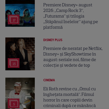
Premiere Disney+ august
2026: „Camp Rock 3”,
„Futurama” și trilogia
17
„Stăpânul Inelelor” ajung pe
platformă
DISNEY PLUS
Premiere de neratat pe Netflix,
Disney+ și SkyShowtime în
august: seriale noi, filme de
15
colecție și vedete de top
CINEMA
Eli Roth revine cu „Omul cu
înghețata mortală”. Filmul
horror în care copiii devin
5
criminali după ce mănâncă