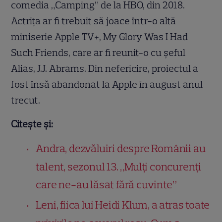
comedia „Camping” de la HBO, din 2018.
Actrița ar fi trebuit să joace într-o altă
miniserie Apple TV+, My Glory Was I Had
Such Friends, care ar fi reunit-o cu șeful
Alias, J.J. Abrams. Din nefericire, proiectul a
fost însă abandonat la Apple în august anul
trecut.
Citește și:
Andra, dezvăluiri despre Românii au
talent, sezonul 13. „Mulți concurenți
care ne-au lăsat fără cuvinte”
Leni, fiica lui Heidi Klum, a atras toate