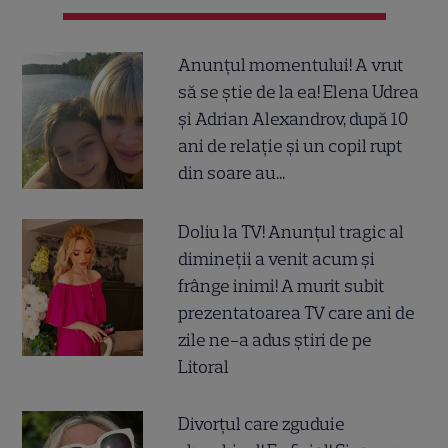
Anunțul momentului! A vrut
să se știe de la ea! Elena Udrea
și Adrian Alexandrov, după 10
ani de relație și un copil rupt
din soare au...
Doliu la TV! Anunțul tragic al
dimineții a venit acum și
frânge inimi! A murit subit
prezentatoarea TV care ani de
zile ne-a adus știri de pe
Litoral
Divorțul care zguduie