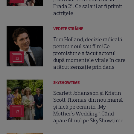
Prada 2”. Ce salarii ar fi primit
actrițele
VEDETE STRĂINE
Tom Holland, decizie radicală
pentru noul său film! Ce
promisiune a făcut actorul
13
după momentele virale în care
a făcut senzație prin dans
SKYSHOWTIME
Scarlett Johansson și Kristin
Scott Thomas, din nou mamă
și fiică pe ecran în „My
13
Mother's Wedding”. Când
apare filmul pe SkyShowtime