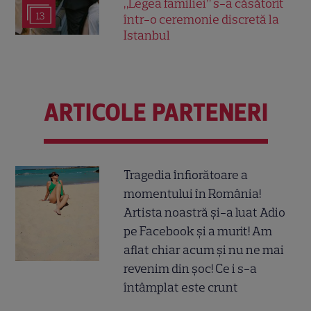
„Legea familiei” s-a căsătorit
13
într-o ceremonie discretă la
Istanbul
ARTICOLE PARTENERI
Tragedia înfiorătoare a
momentului în România!
Artista noastră și-a luat Adio
pe Facebook și a murit! Am
aflat chiar acum și nu ne mai
revenim din șoc! Ce i s-a
întâmplat este crunt