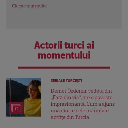
pe P
Citeș
Actorii turci ai
momentului
SERIALE TURCEŞTI
Demet Özdemir, vedeta din
„Fata din vis”, are o poveste
impresionantă. Cum a ajuns
12
una dintre cele mai iubite
actrițe din Turcia