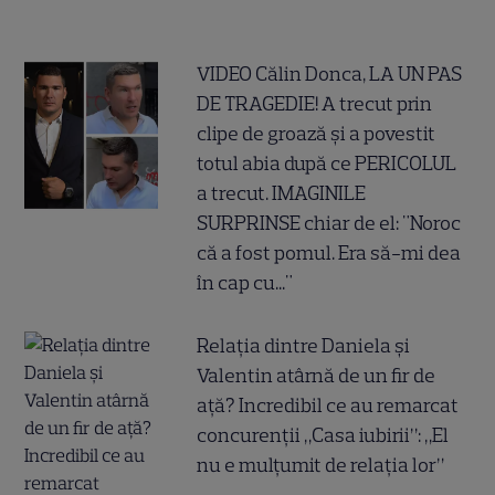
VIDEO Călin Donca, LA UN PAS
DE TRAGEDIE! A trecut prin
clipe de groază și a povestit
totul abia după ce PERICOLUL
a trecut. IMAGINILE
SURPRINSE chiar de el: "Noroc
că a fost pomul. Era să-mi dea
în cap cu..."
Relația dintre Daniela și
Valentin atârnă de un fir de
ață? Incredibil ce au remarcat
concurenții „Casa iubirii”: „El
nu e mulțumit de relația lor”