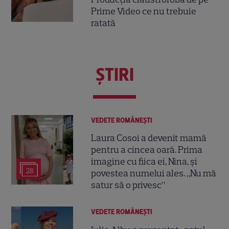
Prime Video ce nu trebuie
ratată
ŞTIRI
VEDETE ROMÂNEŞTI
Laura Cosoi a devenit mamă
pentru a cincea oară. Prima
imagine cu fiica ei, Nina, și
28
povestea numelui ales. „Nu mă
satur să o privesc”
VEDETE ROMÂNEŞTI