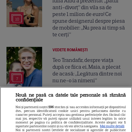
Iulia Albu a prezentat „patul
anti-divorț” din vila sa de
peste 1 milion de euro! Ce
10
spune designerul despre piesa
de mobilier: „Nu prea ai timp să
te cerți”
VEDETE ROMÂNEŞTI
Teo Trandafir, despre viața
după ce fiica ei, Maia, a plecat
de acasă: „Legătura dintre noi
7
nu ne-o ia nimeni”
Nouă ne pasă ca datele tale personale să rămână
VEDETE ROMÂNEŞTI
confidențiale
Noi și partenerii noștri
596
stocăm și/sau accesăm informații pe dispozitivul
Tora Vasilescu, apariție rară la
dvs., precum identificatorii cookie unici pentru prelucrarea datelor cu
caracter personal. Puteți accepta sau gestiona preferințele dvs. făcând clic
75 de ani. Drama din
mai jos, respectiv vă puteți opune utilizării unui interes legitim în orice
adolescență care i-a schimbat
moment pe pagina cu politica de confidențialitate. Aceste alegeri vor fi
raportate partenerilor noștri și nu vă vor afecta navigarea.
Mai multe detalii
24
viața
Noi si partenerii nostri (retelele de socializare si agentiile de publicitate