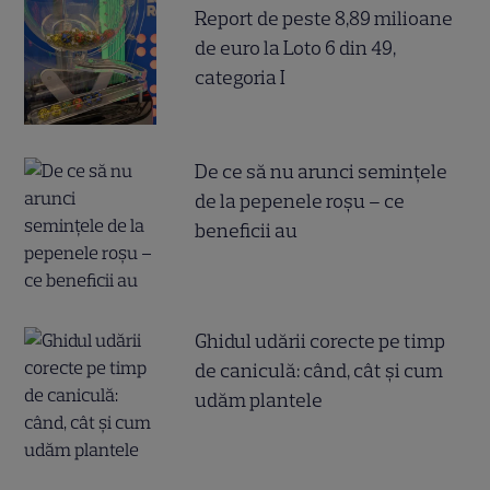
Report de peste 8,89 milioane
de euro la Loto 6 din 49,
categoria I
De ce să nu arunci semințele
de la pepenele roșu – ce
beneficii au
Ghidul udării corecte pe timp
de caniculă: când, cât şi cum
udăm plantele