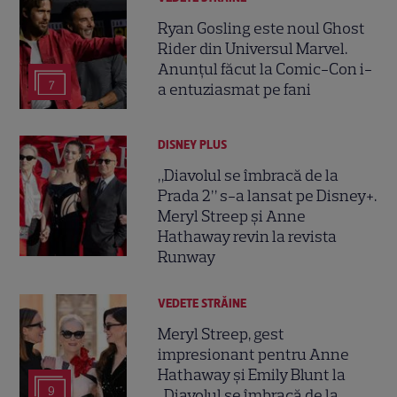
Ryan Gosling este noul Ghost
Rider din Universul Marvel.
Anunțul făcut la Comic-Con i-
7
a entuziasmat pe fani
DISNEY PLUS
„Diavolul se îmbracă de la
Prada 2” s-a lansat pe Disney+.
Meryl Streep și Anne
Hathaway revin la revista
Runway
VEDETE STRĂINE
Meryl Streep, gest
impresionant pentru Anne
Hathaway și Emily Blunt la
9
„Diavolul se îmbracă de la