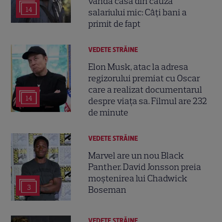
vândă casa din cauza
14
salariului mic: Câți bani a
primit de fapt
VEDETE STRĂINE
Elon Musk, atac la adresa
regizorului premiat cu Oscar
care a realizat documentarul
14
despre viața sa. Filmul are 232
de minute
VEDETE STRĂINE
Marvel are un nou Black
Panther. David Jonsson preia
moștenirea lui Chadwick
3
Boseman
VEDETE STRĂINE