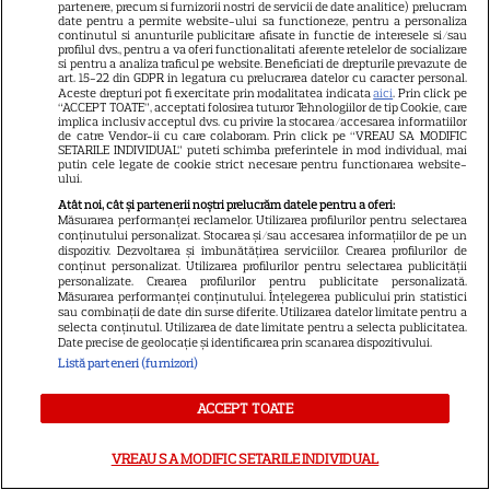
partenere, precum si furnizorii nostri de servicii de date analitice) prelucram
date pentru a permite website-ului sa functioneze, pentru a personaliza
continutul si anunturile publicitare afisate in functie de interesele si/sau
profilul dvs., pentru a va oferi functionalitati aferente retelelor de socializare
VEDETE STRĂINE
si pentru a analiza traficul pe website. Beneficiati de drepturile prevazute de
art. 15-22 din GDPR in legatura cu prelucrarea datelor cu caracter personal.
George și Amal Clooney,
Aceste drepturi pot fi exercitate prin modalitatea indicata
aici
. Prin click pe
“ACCEPT TOATE”, acceptati folosirea tuturor Tehnologiilor de tip Cookie, care
evacuați din locuința lor din
implica inclusiv acceptul dvs. cu privire la stocarea/accesarea informatiilor
de catre Vendor-ii cu care colaboram. Prin click pe “VREAU SA MODIFIC
Franța din cauza incendiilor.
SETARILE INDIVIDUAL” puteti schimba preferintele in mod individual, mai
putin cele legate de cookie strict necesare pentru functionarea website-
13
Mesajul dramatic al actorului:
ului.
„Nu știm dacă va supraviețui”
Atât noi, cât și partenerii noștri prelucrăm datele pentru a oferi:
Măsurarea performanței reclamelor. Utilizarea profilurilor pentru selectarea
conținutului personalizat. Stocarea și/sau accesarea informațiilor de pe un
dispozitiv. Dezvoltarea și îmbunătățirea serviciilor. Crearea profilurilor de
VEDETE ROMÂNEŞTI
conținut personalizat. Utilizarea profilurilor pentru selectarea publicității
personalizate. Crearea profilurilor pentru publicitate personalizată.
Elena Gheorghe, surpriză
Măsurarea performanței conținutului. Înțelegerea publicului prin statistici
sau combinații de date din surse diferite. Utilizarea datelor limitate pentru a
emoționantă de ziua ei. Ce a
selecta conținutul. Utilizarea de date limitate pentru a selecta publicitatea.
pregătit soțul artistei când
Date precise de geolocație și identificarea prin scanarea dispozitivului.
15
credea că merge doar la cină
Listă parteneri (furnizori)
ACCEPT TOATE
TIMP LIBER
VREAU SA MODIFIC SETARILE INDIVIDUAL
Alin Panc și Sandu Pop