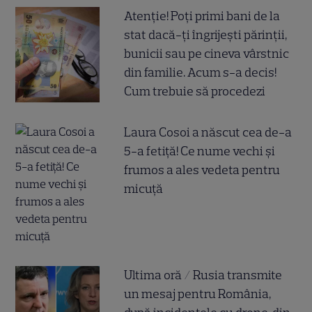
Atenție! Poți primi bani de la
stat dacă-ți îngrijești părinții,
bunicii sau pe cineva vârstnic
din familie. Acum s-a decis!
Cum trebuie să procedezi
Laura Cosoi a născut cea de-a
5-a fetiță! Ce nume vechi și
frumos a ales vedeta pentru
micuță
Ultima oră / Rusia transmite
un mesaj pentru România,