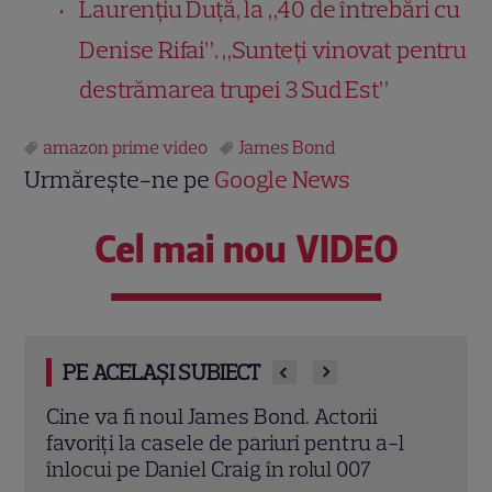
Laurențiu Duță, la „40 de întrebări cu
Denise Rifai”. „Sunteți vinovat pentru
destrămarea trupei 3 Sud Est”
amazon prime video
James Bond
Urmărește-ne pe
Google News
Cel mai nou VIDEO
PE ACELAȘI SUBIECT
De ce mașinile James Bond sunt mai
Nico
l
mult decât simple automobile
Noir
spion
Citește mai multe