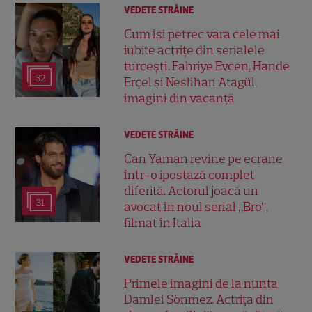
VEDETE STRĂINE
Cum își petrec vara cele mai
iubite actrițe din serialele
turcești. Fahriye Evcen, Hande
32
Erçel și Neslihan Atagül,
imagini din vacanță
VEDETE STRĂINE
Can Yaman revine pe ecrane
într-o ipostază complet
diferită. Actorul joacă un
31
avocat în noul serial „Bro”,
filmat în Italia
VEDETE STRĂINE
Primele imagini de la nunta
Damlei Sönmez. Actrița din