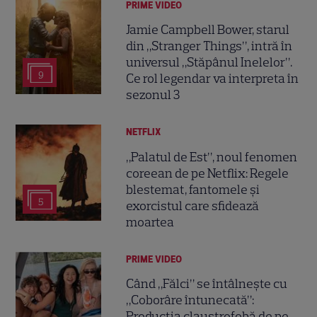
PRIME VIDEO
Jamie Campbell Bower, starul
din „Stranger Things”, intră în
universul „Stăpânul Inelelor”.
9
Ce rol legendar va interpreta în
sezonul 3
NETFLIX
„Palatul de Est”, noul fenomen
coreean de pe Netflix: Regele
blestemat, fantomele și
5
exorcistul care sfidează
moartea
PRIME VIDEO
Când „Fălci” se întâlnește cu
„Coborâre întunecată”:
Producția claustrofobă de pe