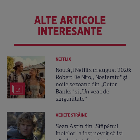
ALTE ARTICOLE
INTERESANTE
NETFLIX
Noutăți Netflix în august 2026:
Robert De Niro, „Nosferatu” și
noile sezoane din „Outer
16
Banks” și „Un veac de
singurătate”
VEDETE STRĂINE
Sean Astin din „Stăpânul
Inelelor” a fost nevoit să își