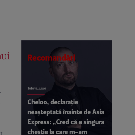
nui
Recomandări
Televiziune
l
a
Cheloo, declarație
neașteptată înainte de Asia
Express: „Cred că e singura
chestie la care m-am
it