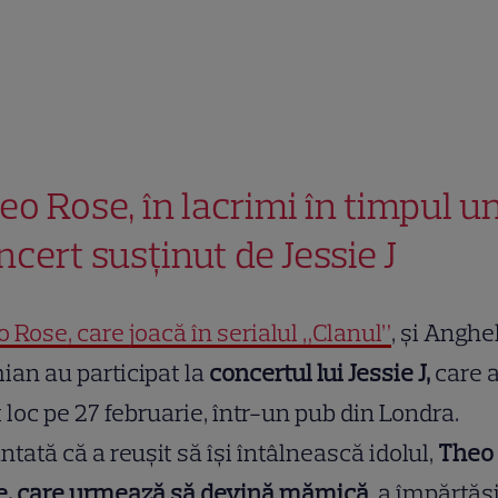
eo Rose, în lacrimi în timpul u
ncert susținut de Jessie J
 Rose, care joacă în serialul „Clanul”
, și Anghe
an au participat la
concertul lui Jessie J,
care 
 loc pe 27 februarie, într-un pub din Londra.
ntată că a reușit să își întâlnească idolul,
Theo
e, care urmează să devină mămică
, a împărtăș