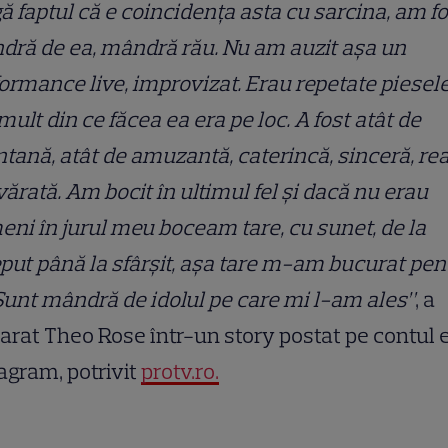
ă faptul că e coincidența asta cu sarcina, am f
ră de ea, mândră rău. Nu am auzit așa un
ormance live, improvizat. Erau repetate piesele
mult din ce făcea ea era pe loc. A fost atât de
tană, atât de amuzantă, caterincă, sinceră, rea
ărată. Am bocit în ultimul fel și dacă nu erau
ni în jurul meu boceam tare, cu sunet, de la
put până la sfârșit, așa tare m-am bucurat pen
Sunt mândră de idolul pe care mi l-am ales”
, a
arat Theo Rose într-un story postat pe contul e
agram, potrivit
protv.ro.