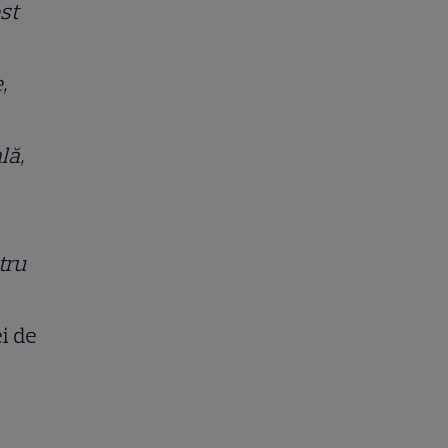
ost
,
lă,
tru
i de