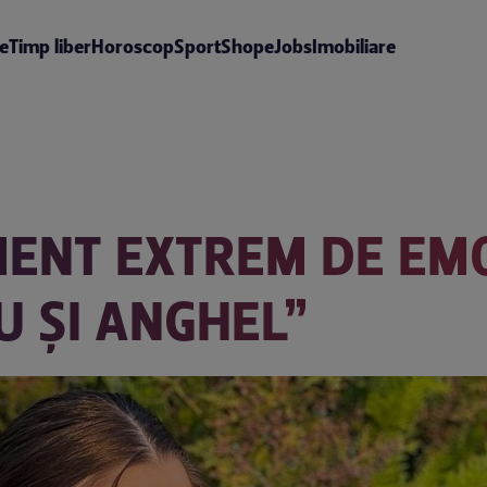
te
Timp liber
Horoscop
Sport
Shop
eJobs
Imobiliare
MENT EXTREM DE EM
U ȘI ANGHEL”