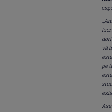
expe
„Am 
lucr
dori
vă i
este
pe t
este
stud
exis
Asea