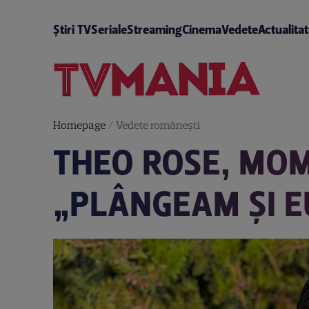
Știri TV
Seriale
Streaming
Cinema
Vedete
Actualita
Homepage
/
Vedete româneşti
THEO ROSE, MO
„PLÂNGEAM ȘI E