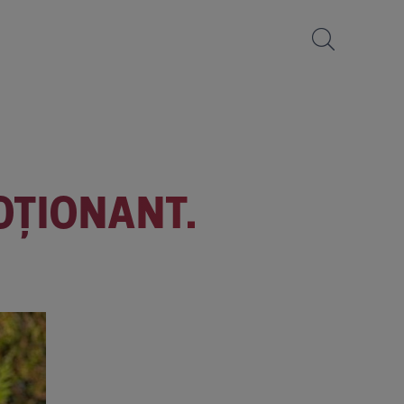
OȚIONANT.