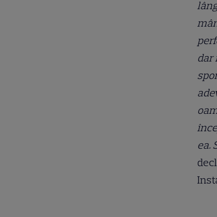
lâng
mând
perf
dar 
spon
adev
oame
înce
ea. 
decl
Inst