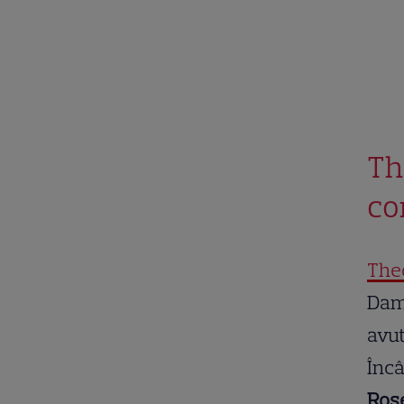
Th
co
Theo
Dami
avut
Încâ
Ros