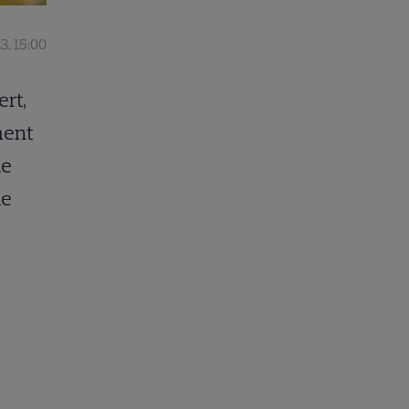
3, 15:00
ert,
ment
de
de