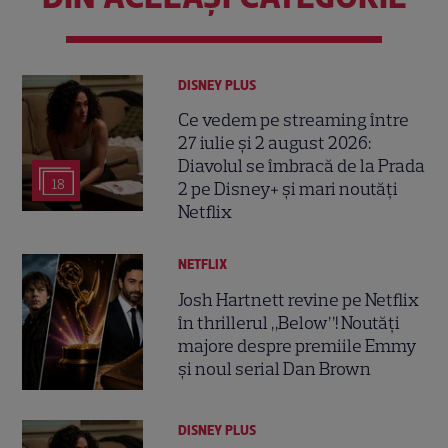
DISNEY PLUS
Ce vedem pe streaming între
27 iulie și 2 august 2026:
Diavolul se îmbracă de la Prada
18
2 pe Disney+ și mari noutăți
Netflix
NETFLIX
Josh Hartnett revine pe Netflix
în thrillerul „Below”! Noutăți
majore despre premiile Emmy
și noul serial Dan Brown
DISNEY PLUS