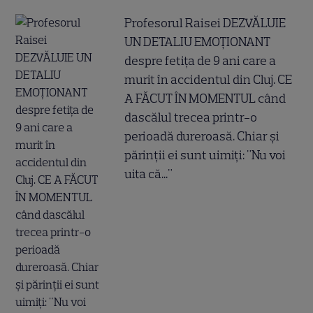
Profesorul Raisei DEZVĂLUIE
UN DETALIU EMOȚIONANT
despre fetița de 9 ani care a
murit în accidentul din Cluj. CE
A FĂCUT ÎN MOMENTUL când
dascălul trecea printr-o
perioadă dureroasă. Chiar și
părinții ei sunt uimiți: "Nu voi
uita că..."