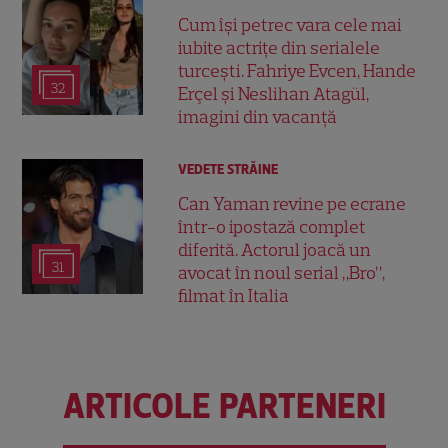
Cum își petrec vara cele mai
iubite actrițe din serialele
turcești. Fahriye Evcen, Hande
32
Erçel și Neslihan Atagül,
imagini din vacanță
VEDETE STRĂINE
Can Yaman revine pe ecrane
într-o ipostază complet
diferită. Actorul joacă un
31
avocat în noul serial „Bro”,
filmat în Italia
ARTICOLE PARTENERI