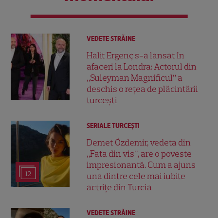
VEDETE STRĂINE
Halit Ergenç s-a lansat în
afaceri la Londra: Actorul din
„Suleyman Magnificul” a
deschis o rețea de plăcintării
turcești
SERIALE TURCEŞTI
Demet Özdemir, vedeta din
„Fata din vis”, are o poveste
impresionantă. Cum a ajuns
12
una dintre cele mai iubite
actrițe din Turcia
VEDETE STRĂINE