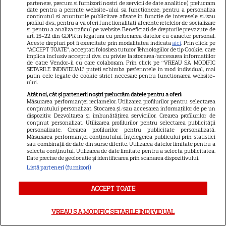
partenere, precum si furnizorii nostri de servicii de date analitice) prelucram
date pentru a permite website-ului sa functioneze, pentru a personaliza
continutul si anunturile publicitare afisate in functie de interesele si/sau
profilul dvs., pentru a va oferi functionalitati aferente retelelor de socializare
si pentru a analiza traficul pe website. Beneficiati de drepturile prevazute de
art. 15-22 din GDPR in legatura cu prelucrarea datelor cu caracter personal.
Aceste drepturi pot fi exercitate prin modalitatea indicata
aici
. Prin click pe
“ACCEPT TOATE”, acceptati folosirea tuturor Tehnologiilor de tip Cookie, care
implica inclusiv acceptul dvs. cu privire la stocarea/accesarea informatiilor
de catre Vendor-ii cu care colaboram. Prin click pe “VREAU SA MODIFIC
SETARILE INDIVIDUAL” puteti schimba preferintele in mod individual, mai
putin cele legate de cookie strict necesare pentru functionarea website-
ului.
Atât noi, cât și partenerii noștri prelucrăm datele pentru a oferi:
Măsurarea performanței reclamelor. Utilizarea profilurilor pentru selectarea
conținutului personalizat. Stocarea și/sau accesarea informațiilor de pe un
dispozitiv. Dezvoltarea și îmbunătățirea serviciilor. Crearea profilurilor de
conținut personalizat. Utilizarea profilurilor pentru selectarea publicității
personalizate. Crearea profilurilor pentru publicitate personalizată.
Măsurarea performanței conținutului. Înțelegerea publicului prin statistici
sau combinații de date din surse diferite. Utilizarea datelor limitate pentru a
selecta conținutul. Utilizarea de date limitate pentru a selecta publicitatea.
Date precise de geolocație și identificarea prin scanarea dispozitivului.
Listă parteneri (furnizori)
ACCEPT TOATE
VREAU SA MODIFIC SETARILE INDIVIDUAL