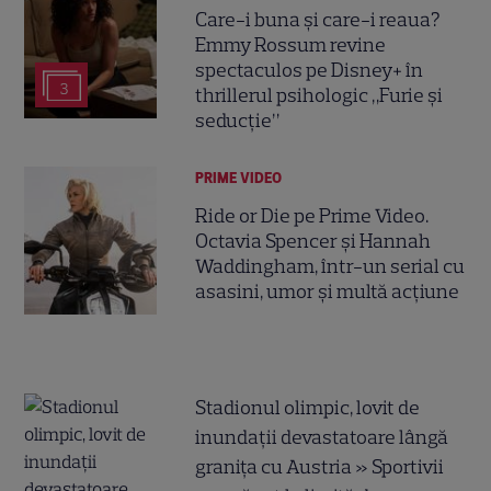
Care-i buna și care-i reaua?
Emmy Rossum revine
spectaculos pe Disney+ în
3
thrillerul psihologic „Furie și
seducție”
PRIME VIDEO
Ride or Die pe Prime Video.
Octavia Spencer și Hannah
Waddingham, într-un serial cu
asasini, umor și multă acțiune
Stadionul olimpic, lovit de
inundații devastatoare lângă
granița cu Austria » Sportivii