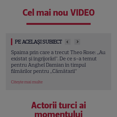
Cel mai nou VIDEO
PE ACELAȘI SUBIECT
: „Au
Câți bani au primit, de fapt, Nuțu și Sile
„Căm
t
Cămătaru pentru serialul de pe VOYO și
răzb
PRO TV? Anghel Damian a dezvăluit
Cămă
suma incredibilă
Citeș
Citește mai multe
Actorii turci ai
momentului