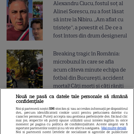
Alexandru Ciucu, fostul soț al
Alinei Sorescu, nu a fost lăsat
să intre la Nibiru. „Am aflat cu
tristețe”, a povestit el. De ce a
fost întors din drum designerul
Breaking tragic în România:
microbuzul în care se afla
acum câteva minute echipa de
fotbal din București, accident
mortal! Câți morți și câți răniți
sunt până acum
Nouă ne pasă ca datele tale personale să rămână
confidențiale
Noi și partenerii noștri
596
stocăm și/sau accesăm informații pe dispozitivul
dvs., precum identificatorii cookie unici pentru prelucrarea datelor cu
caracter personal. Puteți accepta sau gestiona preferințele dvs. făcând clic
mai jos, respectiv vă puteți opune utilizării unui interes legitim în orice
SERIALE
moment pe pagina cu politica de confidențialitate. Aceste alegeri vor fi
raportate partenerilor noștri și nu vă vor afecta navigarea.
Mai multe detalii
Noi si partenerii nostri (retelele de socializare si agentiile de publicitate