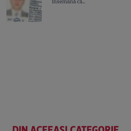
însemană că...
DIN ACEEAȘI CATEGORIE