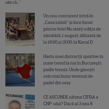
Un nou concurent intră în
„Casa iubirii” și face furori
printre fete! Nu ratați ediția de
sâmbătă, 1 august, difuzată de
la 16:00 și 19:00, la Kanal D
Harta unei distracții sportive în
mare trend la noi în București:
padle tennis. Unde găsești
cele mai bune terenuri de
padel din oraș
CE ASCUNDE ultima CIFRA a
CNP-ului? Dacă ai 3 sau 8