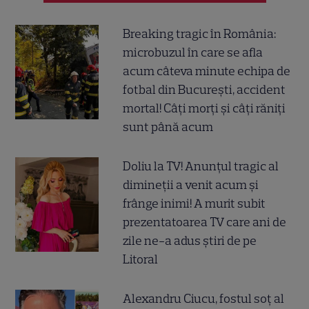
Breaking tragic în România:
microbuzul în care se afla
acum câteva minute echipa de
fotbal din București, accident
mortal! Câți morți și câți răniți
sunt până acum
Doliu la TV! Anunțul tragic al
dimineții a venit acum și
frânge inimi! A murit subit
prezentatoarea TV care ani de
zile ne-a adus știri de pe
Litoral
Alexandru Ciucu, fostul soț al