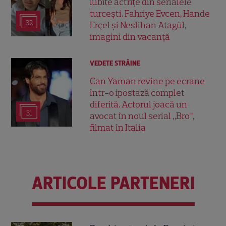
iubite actrițe din serialele
turcești. Fahriye Evcen, Hande
32
Erçel și Neslihan Atagül,
imagini din vacanță
VEDETE STRĂINE
Can Yaman revine pe ecrane
într-o ipostază complet
diferită. Actorul joacă un
31
avocat în noul serial „Bro”,
filmat în Italia
ARTICOLE PARTENERI