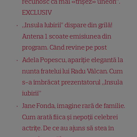
recunosc că mai «trișez» uneori”.
EXCLUSIV
„Insula Iubirii” dispare din grilă!
Antena 1 scoate emisiunea din
program. Când revine pe post
Adela Popescu, apariție elegantă la
nunta fratelui lui Radu Vâlcan. Cum
s-a îmbrăcat prezentatorul „Insula
iubirii”
Jane Fonda, imagine rară de familie.
Cum arată fiica și nepoții celebrei
actrițe. De ce au ajuns să stea în