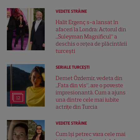
VEDETE STRĂINE
Halit Ergenç s-a lansat în
afaceri la Londra: Actorul din
„Suleyman Magnificul” a
deschis o rețea de plăcintării
turcești
SERIALE TURCEŞTI
Demet Özdemir, vedeta din
„Fata din vis”, are o poveste
impresionantă. Cum a ajuns
12
una dintre cele mai iubite
actrițe din Turcia
VEDETE STRĂINE
Cum își petrec vara cele mai