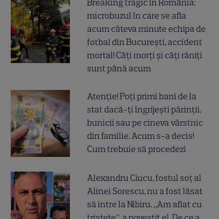
Breaking tragic în România:
microbuzul în care se afla
acum câteva minute echipa de
fotbal din București, accident
mortal! Câți morți și câți răniți
sunt până acum
Atenție! Poți primi bani de la
stat dacă-ți îngrijești părinții,
bunicii sau pe cineva vârstnic
din familie. Acum s-a decis!
Cum trebuie să procedezi
Alexandru Ciucu, fostul soț al
Alinei Sorescu, nu a fost lăsat
să intre la Nibiru. „Am aflat cu
tristețe”, a povestit el. De ce a