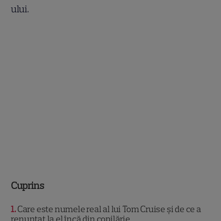
ului.
Cuprins
1
Care este numele real al lui Tom Cruise și de ce a
renunțat la el încă din copilărie