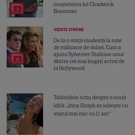
moștenirea lui Chadwick
3
Boseman
VEDETE STRĂINE
De la o viață modestă la sute
de milioane de dolari. Cum a
ajuns Sylvester Stallone unul
15
dintre cei mai bogați actori de
la Hollywood
Tabloidele scriu despre o nouă
idilă: „Irina Shayk se iubește cu
starul mai mic cu 11 ani”