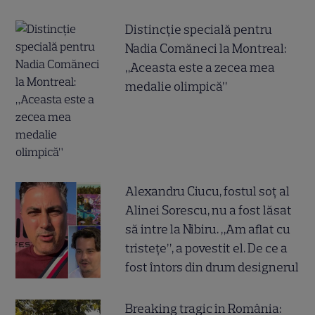
Distincție specială pentru
Nadia Comăneci la Montreal:
„Aceasta este a zecea mea
medalie olimpică”
Alexandru Ciucu, fostul soț al
Alinei Sorescu, nu a fost lăsat
să intre la Nibiru. „Am aflat cu
tristețe”, a povestit el. De ce a
fost întors din drum designerul
Breaking tragic în România: