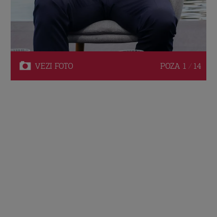
VEZI
FOTO
POZA
1 / 14