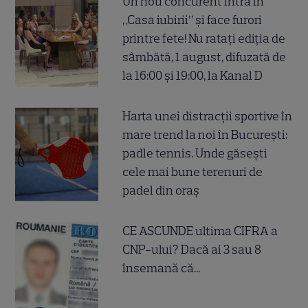
Un nou concurent intră în
„Casa iubirii” și face furori
printre fete! Nu ratați ediția de
sâmbătă, 1 august, difuzată de
la 16:00 și 19:00, la Kanal D
Harta unei distracții sportive în
mare trend la noi în București:
padle tennis. Unde găsești
cele mai bune terenuri de
padel din oraș
CE ASCUNDE ultima CIFRA a
CNP-ului? Dacă ai 3 sau 8
însemană că...