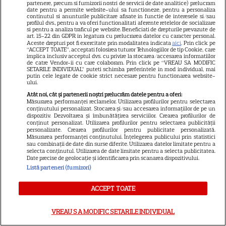
partenere, precum si furnizorii nostri de servicii de date analitice) prelucram
date pentru a permite website-ului sa functioneze, pentru a personaliza
celebră
continutul si anunturile publicitare afisate in functie de interesele si/sau
profilul dvs., pentru a va oferi functionalitati aferente retelelor de socializare
si pentru a analiza traficul pe website. Beneficiati de drepturile prevazute de
art. 15-22 din GDPR in legatura cu prelucrarea datelor cu caracter personal.
Aceste drepturi pot fi exercitate prin modalitatea indicata
aici
. Prin click pe
“ACCEPT TOATE”, acceptati folosirea tuturor Tehnologiilor de tip Cookie, care
implica inclusiv acceptul dvs. cu privire la stocarea/accesarea informatiilor
de catre Vendor-ii cu care colaboram. Prin click pe “VREAU SA MODIFIC
SETARILE INDIVIDUAL” puteti schimba preferintele in mod individual, mai
putin cele legate de cookie strict necesare pentru functionarea website-
ARTICOLE PARTENERI
ului.
Atât noi, cât și partenerii noștri prelucrăm datele pentru a oferi:
Măsurarea performanței reclamelor. Utilizarea profilurilor pentru selectarea
conținutului personalizat. Stocarea și/sau accesarea informațiilor de pe un
dispozitiv. Dezvoltarea și îmbunătățirea serviciilor. Crearea profilurilor de
conținut personalizat. Utilizarea profilurilor pentru selectarea publicității
personalizate. Crearea profilurilor pentru publicitate personalizată.
Horoscop Urania | Previziuni
Măsurarea performanței conținutului. Înțelegerea publicului prin statistici
sau combinații de date din surse diferite. Utilizarea datelor limitate pentru a
astrologice pentru perioada 1 –
selecta conținutul. Utilizarea de date limitate pentru a selecta publicitatea.
7 august 2026. Venus va intra
Date precise de geolocație și identificarea prin scanarea dispozitivului.
Listă parteneri (furnizori)
în zodia Balanței
ACCEPT TOATE
VREAU SA MODIFIC SETARILE INDIVIDUAL
Ulei de perilla – ce este și ce