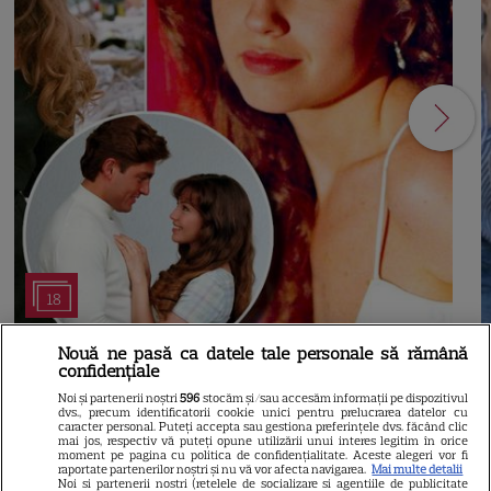
18
Nouă ne pasă ca datele tale personale să rămână
RECOMANDĂRI
S
confidențiale
Noi și partenerii noștri
596
stocăm și/sau accesăm informații pe dispozitivul
„Sărmana Maria” intră pe
dvs., precum identificatorii cookie unici pentru prelucrarea datelor cu
caracter personal. Puteți accepta sau gestiona preferințele dvs. făcând clic
VOYO. Cum arată Thalía la 30
mai jos, respectiv vă puteți opune utilizării unui interes legitim în orice
moment pe pagina cu politica de confidențialitate. Aceste alegeri vor fi
raportate partenerilor noștri și nu vă vor afecta navigarea.
Mai multe detalii
de ani după rolul care a făcut-o
Noi si partenerii nostri (retelele de socializare si agentiile de publicitate