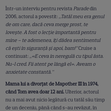
Într-un interviu pentru revista
Parade
din
2006, actorul a povestit:
„Tatăl meu era genul
de om care, dacă ceva merge prost, te
lovește. A fost o lecție importantă pentru
mine – te ademenea, îți dădea sentimentul
că ești în siguranță și apoi, bam!”
Cruise a
continuat:
„«E ceva în neregulă cu tipul ăsta.
Nu-l cred. Fii atent pe lângă el». Aveam o
anxietate constantă.”
Mama lui a divorțat de Mapother III în 1974,
când Tom avea doar 12 ani.
Ulterior, actorul
nu a mai avut nicio legătură cu tatăl său timp
de un deceniu, până când s-au revăzut, în