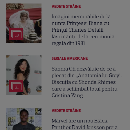
VEDETE STRĂINE
Imagini memorabile de la
nunta Prințesei Diana cu
Prințul Charles. Detalii
18
fascinante de la ceremonia
regală din 1981
SERIALE AMERICANE
Sandra Oh dezvăluie de ce a
plecat din „Anatomia lui Grey”.
Discuția cu Shonda Rhimes
21
care a schimbat totul pentru
Cristina Yang
VEDETE STRĂINE
Marvel are un nou Black
Panther. David Jonsson preia