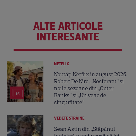
ALTE ARTICOLE
INTERESANTE
NETFLIX
Noutăți Netflix în august 2026:
Robert De Niro, „Nosferatu” și
noile sezoane din „Outer
16
Banks” și „Un veac de
singurătate”
VEDETE STRĂINE
Sean Astin din „Stăpânul
Inelelor” a fost nevoit să își