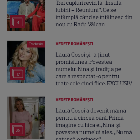
Trei cupluri revin la „Insula
Iubirii – Reuniuni”. Ce se
întâmplă când se întâlnesc din
4
nou cu Radu Vâlcan
VEDETE ROMÂNEŞTI
Exclusiv
Laura Cosoi și-a ținut
promisiunea. Povestea
numelui Nina și tradiția pe
17
care a respectat-o pentru
toate cele cinci fiice. EXCLUSIV
VEDETE ROMÂNEŞTI
Laura Cosoi a devenit mamă
pentru a cincea oară. Prima
imagine cu fiica ei, Nina, și
28
povestea numelui ales. „Nu mă
satur să o privesc”