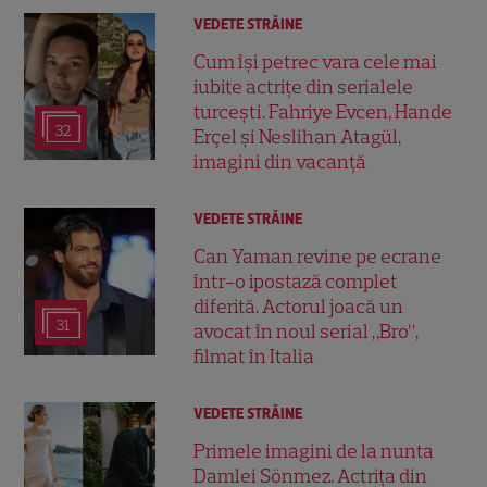
VEDETE STRĂINE
Cum își petrec vara cele mai
iubite actrițe din serialele
turcești. Fahriye Evcen, Hande
32
Erçel și Neslihan Atagül,
imagini din vacanță
VEDETE STRĂINE
Can Yaman revine pe ecrane
într-o ipostază complet
diferită. Actorul joacă un
31
avocat în noul serial „Bro”,
filmat în Italia
VEDETE STRĂINE
Primele imagini de la nunta
Damlei Sönmez. Actrița din