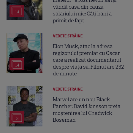
vândă casa din cauza
14
salariului mic: Câți bani a
primit de fapt
VEDETE STRĂINE
Elon Musk, atac la adresa
regizorului premiat cu Oscar
care a realizat documentarul
14
despre viața sa. Filmul are 232
de minute
VEDETE STRĂINE
Marvel are un nou Black
Panther. David Jonsson preia
moștenirea lui Chadwick
3
Boseman