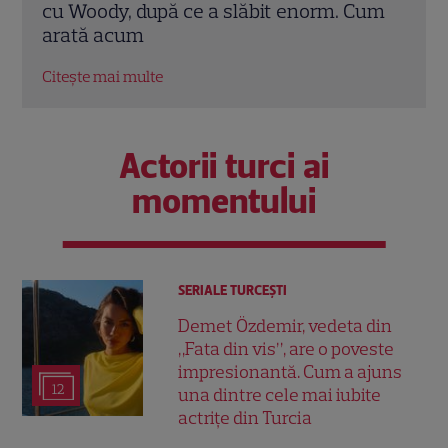
”
cu Woody, după ce a slăbit enorm. Cum
Channe
arată acum
EXCLU
Citește mai multe
Citește 
Actorii turci ai
momentului
SERIALE TURCEŞTI
Demet Özdemir, vedeta din
„Fata din vis”, are o poveste
impresionantă. Cum a ajuns
12
una dintre cele mai iubite
actrițe din Turcia