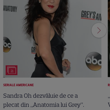
21
SERIALE AMERICANE
R
Sandra Oh dezvăluie de ce a
plecat din „Anatomia lui Grey”.