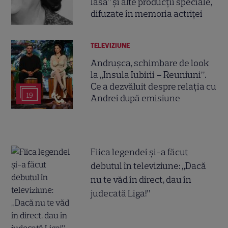
lasă” și alte producții speciale,
difuzate în memoria actriței
TELEVIZIUNE
Andrușca, schimbare de look
la „Insula Iubirii – Reuniuni”.
Ce a dezvăluit despre relația cu
19
Andrei după emisiune
Fiica legendei și-a făcut
debutul în televiziune: „Dacă
nu te văd în direct, dau în
judecată Liga!”