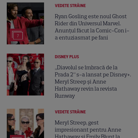
VEDETE STRĂINE
Ryan Gosling este noul Ghost
Rider din Universul Marvel.
Anunțul făcut la Comic-Con i-
7
a entuziasmat pe fani
DISNEY PLUS
„Diavolul se îmbracă de la
Prada 2” s-a lansat pe Disney+.
Meryl Streep și Anne
Hathaway revin la revista
Runway
VEDETE STRĂINE
Meryl Streep, gest
impresionant pentru Anne
Hathaway și Emily Blunt la