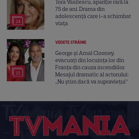
Tora Vasilescu, apariție rară la
75 de ani. Drama din
adolescență care i-a schimbat
24
viața
VEDETE STRĂINE
George și Amal Clooney,
evacuați din locuința lor din
Franța din cauza incendiilor.
13
Mesajul dramatic al actorului:
„Nu știm dacă va supraviețui”