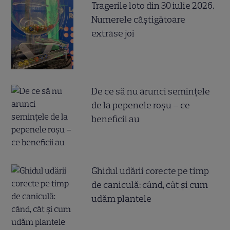
Tragerile loto din 30 iulie 2026.
Numerele câştigătoare
extrase joi
De ce să nu arunci semințele
de la pepenele roșu – ce
beneficii au
Ghidul udării corecte pe timp
de caniculă: când, cât şi cum
udăm plantele