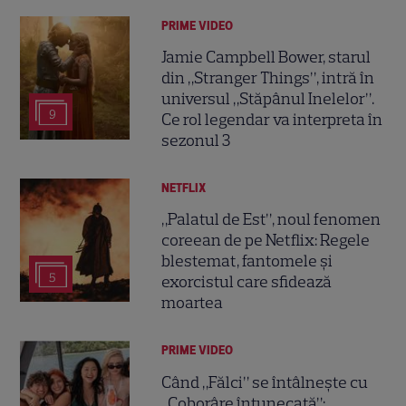
PRIME VIDEO
Jamie Campbell Bower, starul
din „Stranger Things”, intră în
universul „Stăpânul Inelelor”.
9
Ce rol legendar va interpreta în
sezonul 3
NETFLIX
„Palatul de Est”, noul fenomen
coreean de pe Netflix: Regele
blestemat, fantomele și
5
exorcistul care sfidează
moartea
PRIME VIDEO
Când „Fălci” se întâlnește cu
„Coborâre întunecată”: