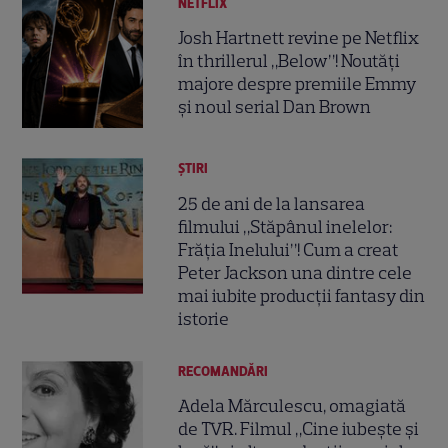
NETFLIX
Josh Hartnett revine pe Netflix
în thrillerul „Below”! Noutăți
majore despre premiile Emmy
și noul serial Dan Brown
ȘTIRI
25 de ani de la lansarea
filmului „Stăpânul inelelor:
Frăția Inelului”! Cum a creat
Peter Jackson una dintre cele
mai iubite producții fantasy din
istorie
RECOMANDĂRI
Adela Mărculescu, omagiată
de TVR. Filmul „Cine iubește și