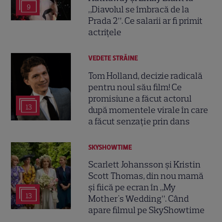
9
„Diavolul se îmbracă de la
Prada 2”. Ce salarii ar fi primit
actrițele
VEDETE STRĂINE
Tom Holland, decizie radicală
pentru noul său film! Ce
promisiune a făcut actorul
13
după momentele virale în care
a făcut senzație prin dans
SKYSHOWTIME
Scarlett Johansson și Kristin
Scott Thomas, din nou mamă
și fiică pe ecran în „My
13
Mother's Wedding”. Când
apare filmul pe SkyShowtime