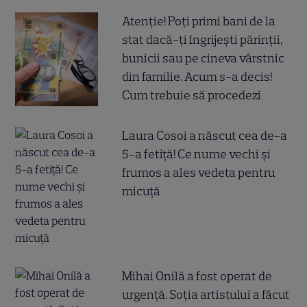
Atenție! Poți primi bani de la
stat dacă-ți îngrijești părinții,
bunicii sau pe cineva vârstnic
din familie. Acum s-a decis!
Cum trebuie să procedezi
Laura Cosoi a născut cea de-a
5-a fetiță! Ce nume vechi și
frumos a ales vedeta pentru
micuță
Mihai Onilă a fost operat de
urgență. Soția artistului a făcut