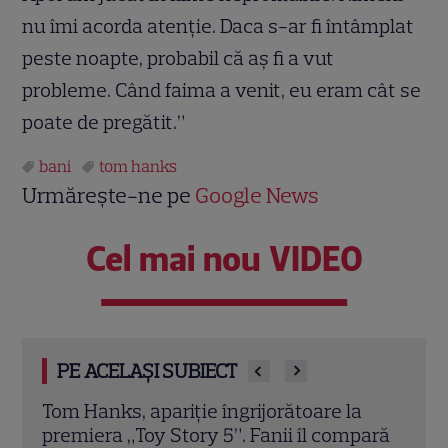
nu îmi acorda atenţie. Daca s-ar fi întâmplat
peste noapte, probabil că aş fi a vut
probleme. Când faima a venit, eu eram cât se
poate de pregătit.”
bani
tom hanks
Urmărește-ne pe
Google News
Cel mai nou VIDEO
PE ACELAȘI SUBIECT
Tom Hanks, apariție îngrijorătoare la
Tom Ha
premiera „Toy Story 5”. Fanii îl compară
secret