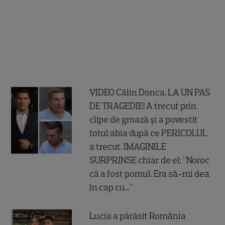
VIDEO Călin Donca, LA UN PAS
DE TRAGEDIE! A trecut prin
clipe de groază și a povestit
totul abia după ce PERICOLUL
a trecut. IMAGINILE
SURPRINSE chiar de el: "Noroc
că a fost pomul. Era să-mi dea
în cap cu..."
Lucia a părăsit România