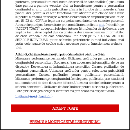
partenere, precum si furnizorii nostri de servicii de date analitice) prelucram
date pentru a permite website-ului sa functioneze, pentru a personaliza
continutul si anunturile publicitare afisate in functie de interesele si/sau
profilul dvs., pentru a va oferi functionalitati aferente retelelor de socializare
si pentru a analiza traficul pe website. Beneficiati de drepturile prevazute de
art. 15-22 din GDPR in legatura cu prelucrarea datelor cu caracter personal.
Libertatea
Aceste drepturi pot fi exercitate prin modalitatea indicata
aici
. Prin click pe
“ACCEPT TOATE”, acceptati folosirea tuturor Tehnologiilor de tip Cookie, care
Libertatea pentru femei
implica inclusiv acceptul dvs. cu privire la stocarea/accesarea informatiilor
de catre Vendor-ii cu care colaboram. Prin click pe “VREAU SA MODIFIC
SETARILE INDIVIDUAL” puteti schimba preferintele in mod individual, mai
GSP
putin cele legate de cookie strict necesare pentru functionarea website-
ului.
Știri mondene
Atât noi, cât și partenerii noștri prelucrăm datele pentru a oferi:
Avantaje
Măsurarea performanței reclamelor. Utilizarea profilurilor pentru selectarea
conținutului personalizat. Stocarea și/sau accesarea informațiilor de pe un
Elle
dispozitiv. Dezvoltarea și îmbunătățirea serviciilor. Crearea profilurilor de
conținut personalizat. Utilizarea profilurilor pentru selectarea publicității
personalizate. Crearea profilurilor pentru publicitate personalizată.
Unica
Măsurarea performanței conținutului. Înțelegerea publicului prin statistici
sau combinații de date din surse diferite. Utilizarea datelor limitate pentru a
Retete practice
selecta conținutul. Utilizarea de date limitate pentru a selecta publicitatea.
Date precise de geolocație și identificarea prin scanarea dispozitivului.
Listă parteneri (furnizori)
URMĂREȘTE-NE PE
ACCEPT TOATE
VREAU SA MODIFIC SETARILE INDIVIDUAL