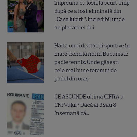
împreună cu Iosif, la scurt timp
după ce a fost eliminată din
„Casa iubirii”. Incredibil unde
au plecat cei doi
Harta unei distracții sportive în
mare trend la noi în București:
padle tennis. Unde găsești
cele mai bune terenuri de
padel din oraș
CE ASCUNDE ultima CIFRA a
CNP-ului? Dacă ai 3 sau 8
însemană că...