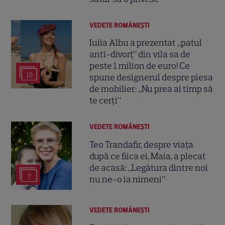
VEDETE ROMÂNEŞTI
Iulia Albu a prezentat „patul
anti-divorț” din vila sa de
peste 1 milion de euro! Ce
10
spune designerul despre piesa
de mobilier: „Nu prea ai timp să
te cerți”
VEDETE ROMÂNEŞTI
Teo Trandafir, despre viața
după ce fiica ei, Maia, a plecat
de acasă: „Legătura dintre noi
7
nu ne-o ia nimeni”
VEDETE ROMÂNEŞTI