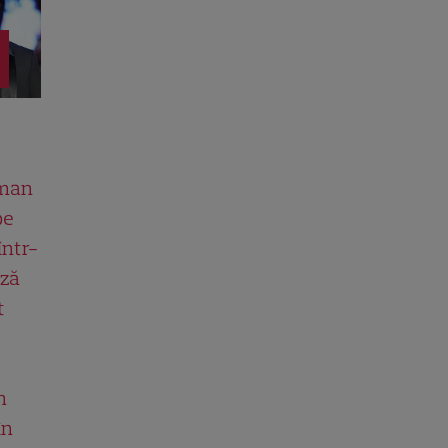
man
pe
într-
ază
t
n
în