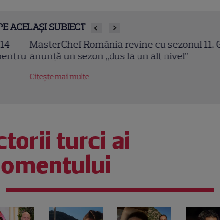
PE ACELAȘI SUBIECT
sterChef România revine cu sezonul 11. Gina Pisto
unță un sezon „dus la un alt nivel”
tește mai multe
torii turci ai
omentului