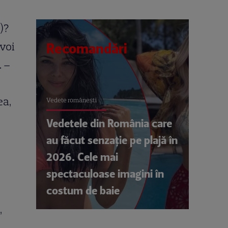
)?
voi
Recomandări
. –
ea,
Vedete româneşti
Vedetele din România care
au făcut senzație pe plajă în
2026. Cele mai
spectaculoase imagini în
costum de baie
,