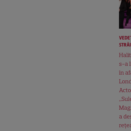
VEDE
STRĂ
Hali
s-a 
în af
Lond
Acto
„Su
Magn
a de
rețe