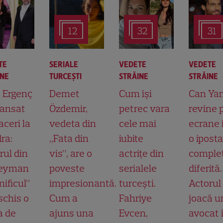
12
32
31
TE
SERIALE
VEDETE
VEDETE
INE
TURCEŞTI
STRĂINE
STRĂINE
t Ergenç
Demet
Cum își
Can Ya
lansat
Özdemir,
petrec vara
revine 
aceri la
vedeta din
cele mai
ecrane 
ra:
„Fata din
iubite
o ipost
rul din
vis”, are o
actrițe din
comple
leyman
poveste
serialele
diferită.
ificul”
impresionantă.
turcești.
Actorul
schis o
Cum a
Fahriye
joacă u
a de
ajuns una
Evcen,
avocat 