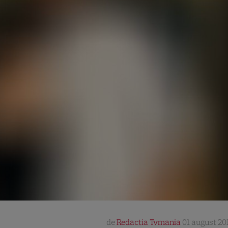
de
Redactia Tvmania
01 august 201