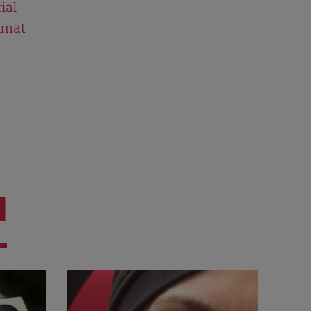
ial
ilmat
I