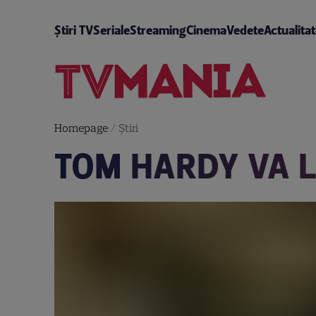
Știri TV
Seriale
Streaming
Cinema
Vedete
Actualita
Homepage
/
Știri
TOM HARDY VA L