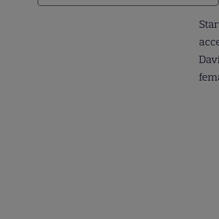
Star
acce
Davi
fema