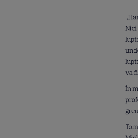
„Har
Nici
lupt
und
lupt
va f
În m
prof
greu
Tom 
Mick