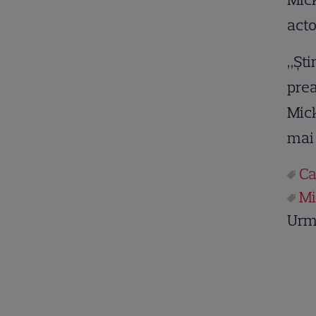
acto
„Şti
prea
Mick
mai 
Ca
Mi
Urm