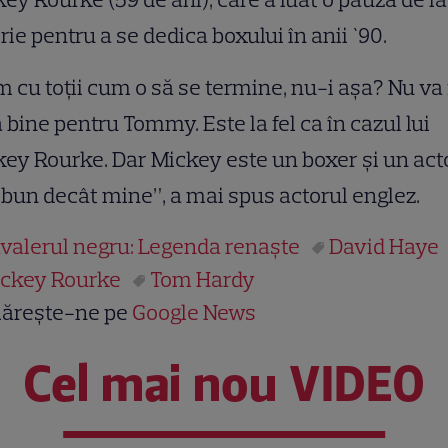
rie pentru a se dedica boxului în anii `90.
m cu toţii cum o să se termine, nu-i aşa? Nu va 
 bine pentru Tommy. Este la fel ca în cazul lui
ey Rourke. Dar Mickey este un boxer şi un act
bun decât mine”, a mai spus actorul englez.
valerul negru: Legenda renaşte
David Haye
ckey Rourke
Tom Hardy
ărește-ne pe
Google News
Cel mai nou VIDEO