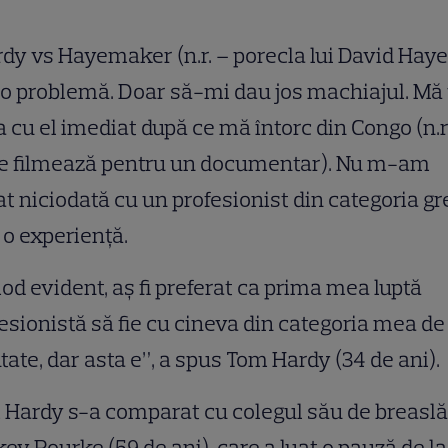
dy vs Hayemaker (n.r. – porecla lui David Haye
 o problemă. Doar să-mi dau jos machiajul. Mă 
a cu el imediat după ce mă întorc din Congo (n.r
e filmează pentru un documentar). Nu m-am
at niciodată cu un profesionist din categoria gr
i o experienţă.
od evident, aş fi preferat ca prima mea luptă
esionistă să fie cu cineva din categoria mea de
tate, dar asta e”, a spus Tom Hardy (34 de ani).
Hardy s-a comparat cu colegul său de breaslă
ey Rourke (59 de ani), care a luat o pauză de la