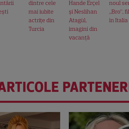
ntării
dintre cele
Hande Erçel
noul ser
ești
mai iubite
și Neslihan
„Bro”, f
actrițe din
Atagül,
în Italia
Turcia
imagini din
vacanță
ARTICOLE PARTENER