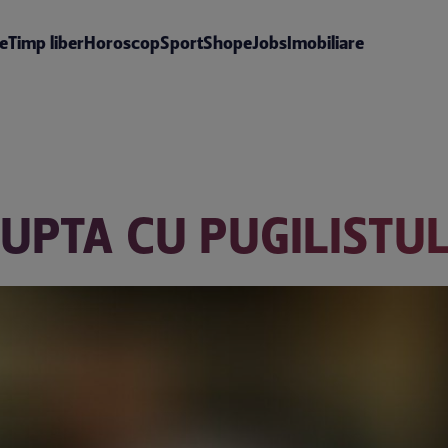
te
Timp liber
Horoscop
Sport
Shop
eJobs
Imobiliare
UPTA CU PUGILISTUL