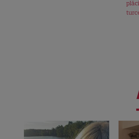
plăci
turc