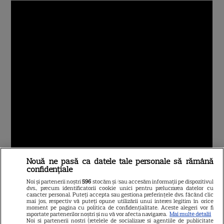
Nouă ne pasă ca datele tale personale să rămână
confidențiale
Noi și partenerii noștri
596
stocăm și/sau accesăm informații pe dispozitivul
dvs., precum identificatorii cookie unici pentru prelucrarea datelor cu
caracter personal. Puteți accepta sau gestiona preferințele dvs. făcând clic
mai jos, respectiv vă puteți opune utilizării unui interes legitim în orice
moment pe pagina cu politica de confidențialitate. Aceste alegeri vor fi
raportate partenerilor noștri și nu vă vor afecta navigarea.
Mai multe detalii
Noi si partenerii nostri (retelele de socializare si agentiile de publicitate