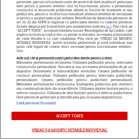
partenere, precum si furnizorii nostri de servicii de date analitice) prelucram
date pentru a permite website-ului sa functioneze, pentru a personaliza
continutul si anunturile publicitare afisate in functie de interesele si/sau
profilul dvs., pentru a va oferi functionalitati aferente retelelor de socializare
si pentru a analiza traficul pe website. Beneficiati de drepturile prevazute de
art. 15-22 din GDPR in legatura cu prelucrarea datelor cu caracter personal.
Aceste drepturi pot fi exercitate prin modalitatea indicata
aici
. Prin click pe
Things Heard & Seen (2021)
“ACCEPT TOATE”, acceptati folosirea tuturor Tehnologiilor de tip Cookie, care
implica inclusiv acceptul dvs. cu privire la stocarea/accesarea informatiilor
de catre Vendor-ii cu care colaboram. Prin click pe “VREAU SA MODIFIC
SETARILE INDIVIDUAL” puteti schimba preferintele in mod individual, mai
putin cele legate de cookie strict necesare pentru functionarea website-
ului.
Filmul „Cele auzite și văzute”, de pe Netflix,
Atât noi, cât și partenerii noștri prelucrăm datele pentru a oferi:
ni-i prezintă pe soții George (James Norton) și
Măsurarea performanței reclamelor. Utilizarea profilurilor pentru selectarea
conținutului personalizat. Stocarea și/sau accesarea informațiilor de pe un
dispozitiv. Dezvoltarea și îmbunătățirea serviciilor. Crearea profilurilor de
Catherine Clare (Amanda Seyfried), extrem
conținut personalizat. Utilizarea profilurilor pentru selectarea publicității
personalizate. Crearea profilurilor pentru publicitate personalizată.
de încântați că au scăpat de aglomerația din
Măsurarea performanței conținutului. Înțelegerea publicului prin statistici
sau combinații de date din surse diferite. Utilizarea datelor limitate pentru a
Manhattan și au reușit să se mute într-o
selecta conținutul. Utilizarea de date limitate pentru a selecta publicitatea.
Date precise de geolocație și identificarea prin scanarea dispozitivului.
casă pitorească dintr-un cătun de țară, unde
Listă parteneri (furnizori)
pot trăi, în sfârșit, liniștiți. În curând, însă,
ACCEPT TOATE
Catherine descoperă în casă o carte veche cu
VREAU SA MODIFIC SETARILE INDIVIDUAL
inscripții terifiante, iar în jurul ei încep să