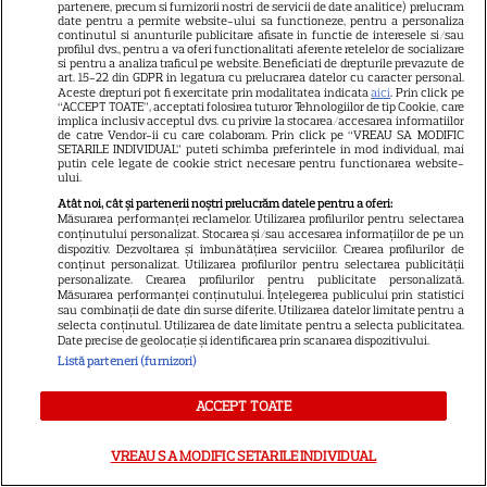
partenere, precum si furnizorii nostri de servicii de date analitice) prelucram
date pentru a permite website-ului sa functioneze, pentru a personaliza
continutul si anunturile publicitare afisate in functie de interesele si/sau
profilul dvs., pentru a va oferi functionalitati aferente retelelor de socializare
si pentru a analiza traficul pe website. Beneficiati de drepturile prevazute de
art. 15-22 din GDPR in legatura cu prelucrarea datelor cu caracter personal.
Aceste drepturi pot fi exercitate prin modalitatea indicata
aici
. Prin click pe
“ACCEPT TOATE”, acceptati folosirea tuturor Tehnologiilor de tip Cookie, care
implica inclusiv acceptul dvs. cu privire la stocarea/accesarea informatiilor
de catre Vendor-ii cu care colaboram. Prin click pe “VREAU SA MODIFIC
SETARILE INDIVIDUAL” puteti schimba preferintele in mod individual, mai
NETFLIX
S
putin cele legate de cookie strict necesare pentru functionarea website-
ului.
Agentul Kim reactivat pe
Atât noi, cât și partenerii noștri prelucrăm datele pentru a oferi:
Măsurarea performanței reclamelor. Utilizarea profilurilor pentru selectarea
Netflix: Serialul-fenomen care
conținutului personalizat. Stocarea și/sau accesarea informațiilor de pe un
dispozitiv. Dezvoltarea și îmbunătățirea serviciilor. Crearea profilurilor de
conținut personalizat. Utilizarea profilurilor pentru selectarea publicității
a rupt topurile de audiență. Ce
personalizate. Crearea profilurilor pentru publicitate personalizată.
Măsurarea performanței conținutului. Înțelegerea publicului prin statistici
șanse sunt pentru Sezonul 2
sau combinații de date din surse diferite. Utilizarea datelor limitate pentru a
selecta conținutul. Utilizarea de date limitate pentru a selecta publicitatea.
Date precise de geolocație și identificarea prin scanarea dispozitivului.
Listă parteneri (furnizori)
ACCEPT TOATE
ARTICOLE PARTENERI
VREAU SA MODIFIC SETARILE INDIVIDUAL