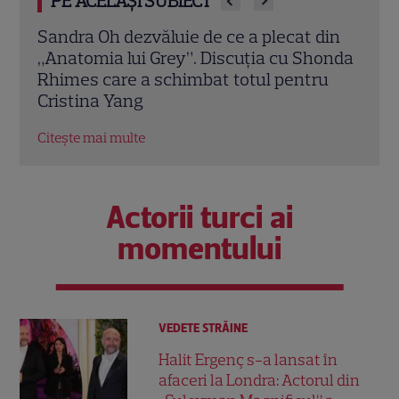
PE ACELAȘI SUBIECT
din
„Sărmana Maria” intră pe VOYO. Cum
Broo
onda
arată Thalía la 30 de ani după rolul care a
icon
u
făcut-o celebră
de la
Citește mai multe
Citeș
Actorii turci ai
momentului
VEDETE STRĂINE
Halit Ergenç s-a lansat în
afaceri la Londra: Actorul din