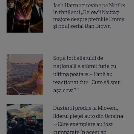
Josh Hartnett revine pe Netflix
în thrillerul „Below”! Noutăți
majore despre premiile Emmy
și noul serial Dan Brown
Soția fotbalistului de
națională a stârnit furie cu
ultima postare » Fanii au
reacționat dur: „Cum să spui
așa ceva?”
Dusterul produs la Mioveni,
liderul pieței auto din Ucraina
» Câte exemplare au fost
cumpărate în acest an