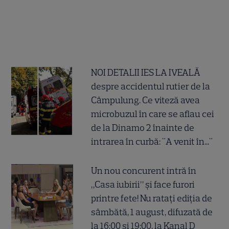
NOI DETALII IES LA IVEALĂ
despre accidentul rutier de la
Câmpulung. Ce viteză avea
microbuzul în care se aflau cei
de la Dinamo 2 înainte de
intrarea în curbă: "A venit în..."
Un nou concurent intră în
„Casa iubirii” și face furori
printre fete! Nu ratați ediția de
sâmbătă, 1 august, difuzată de
la 16:00 și 19:00, la Kanal D