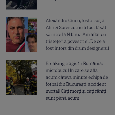
Alexandru Ciucu, fostul soț al
Alinei Sorescu, nu a fost lăsat
să intre la Nibiru. „Am aflat cu
tristețe”, a povestit el. De ce a
fost întors din drum designerul
Breaking tragic în România:
microbuzul în care se afla
acum câteva minute echipa de
fotbal din București, accident
mortal! Câți morți și câți răniți
sunt până acum