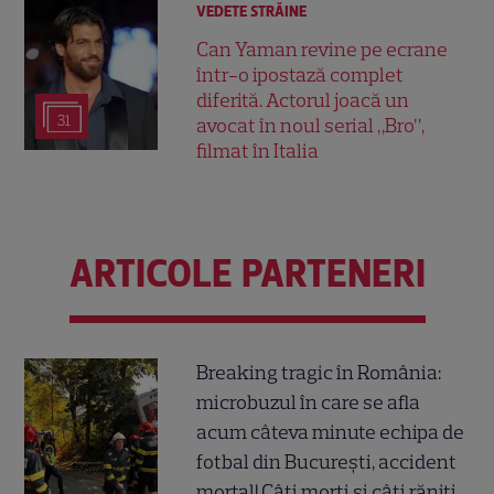
VEDETE STRĂINE
Can Yaman revine pe ecrane
într-o ipostază complet
diferită. Actorul joacă un
31
avocat în noul serial „Bro”,
filmat în Italia
ARTICOLE PARTENERI
Breaking tragic în România:
microbuzul în care se afla
acum câteva minute echipa de
fotbal din București, accident
mortal! Câți morți și câți răniți