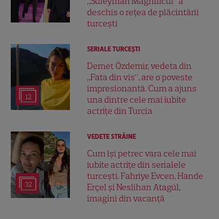
„Suleyman Magnificul” a
deschis o rețea de plăcintării
turcești
SERIALE TURCEŞTI
Demet Özdemir, vedeta din
„Fata din vis”, are o poveste
impresionantă. Cum a ajuns
12
una dintre cele mai iubite
actrițe din Turcia
VEDETE STRĂINE
Cum își petrec vara cele mai
iubite actrițe din serialele
turcești. Fahriye Evcen, Hande
32
Erçel și Neslihan Atagül,
imagini din vacanță