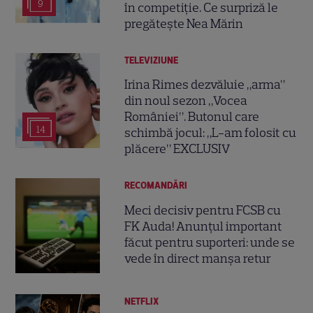
9
în competiție. Ce surpriză le
pregătește Nea Mărin
TELEVIZIUNE
Irina Rimes dezvăluie „arma”
din noul sezon „Vocea
României”. Butonul care
14
schimbă jocul: „L-am folosit cu
plăcere” EXCLUSIV
RECOMANDĂRI
Meci decisiv pentru FCSB cu
FK Auda! Anunțul important
făcut pentru suporteri: unde se
vede în direct manșa retur
NETFLIX