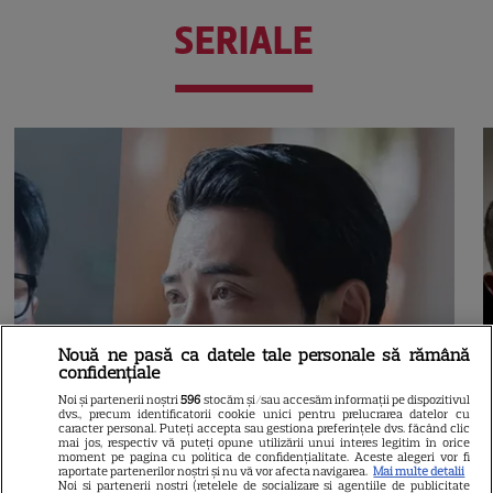
SERIALE
Nouă ne pasă ca datele tale personale să rămână
confidențiale
Noi și partenerii noștri
596
stocăm și/sau accesăm informații pe dispozitivul
dvs., precum identificatorii cookie unici pentru prelucrarea datelor cu
caracter personal. Puteți accepta sau gestiona preferințele dvs. făcând clic
mai jos, respectiv vă puteți opune utilizării unui interes legitim în orice
moment pe pagina cu politica de confidențialitate. Aceste alegeri vor fi
raportate partenerilor noștri și nu vă vor afecta navigarea.
Mai multe detalii
Noi si partenerii nostri (retelele de socializare si agentiile de publicitate