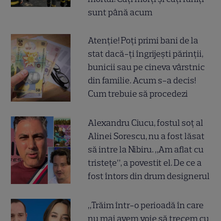
sunt până acum
Atenție! Poți primi bani de la
stat dacă-ți îngrijești părinții,
bunicii sau pe cineva vârstnic
din familie. Acum s-a decis!
Cum trebuie să procedezi
Alexandru Ciucu, fostul soț al
Alinei Sorescu, nu a fost lăsat
să intre la Nibiru. „Am aflat cu
tristețe”, a povestit el. De ce a
fost întors din drum designerul
„Trăim într-o perioadă în care
nu mai avem voie să trecem cu