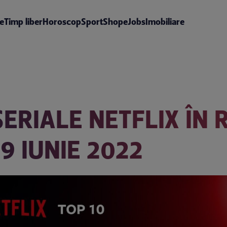
te
Timp liber
Horoscop
Sport
Shop
eJobs
Imobiliare
 SERIALE NETFLIX ÎN
9 IUNIE 2022