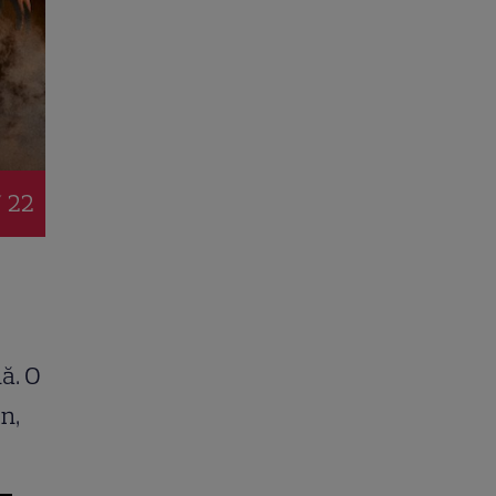
/ 22
ă. O
n,