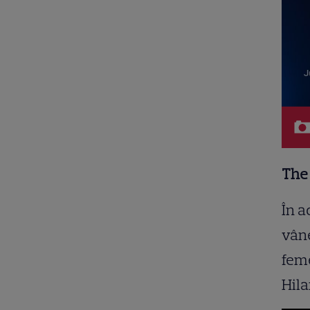
The
În a
vâne
feme
Hil