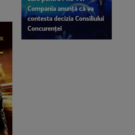
Compania anunță că va
contesta decizia Consiliului
Concurenței