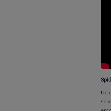
Spi
Un d
se î
emoț