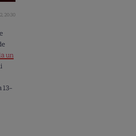
2, 20:30
pe
de
la un
i
 13-