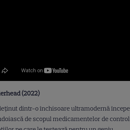
derhead (2022)
eținut dintr-o închisoare ultramodernă începe
ndoiască de scopul medicamentelor de control
iilor pe care le testează pentru un geniu