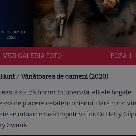
VEZI
GALERIA
FOTO
POZA
1 
 Hunt / Vânătoarea de oameni (2020)
ceastă satiră horror întunecată, elitele bogate
ază de plăcere cetățeni obișnuiți fără nicio vin
ie se întoarce însă împotriva lor. Cu Betty Gilpi
ary Swank