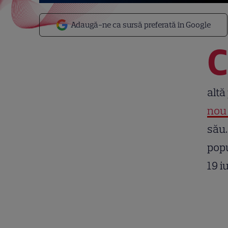
Adaugă-ne ca sursă preferată în Google
C
altă
nou
său.
popu
19 i