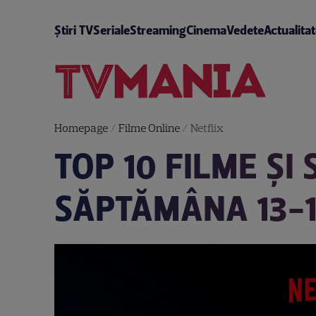
Știri TV
Seriale
Streaming
Cinema
Vedete
Actualita
Homepage
/
Filme Online
/
Netflix
TOP 10 FILME ȘI
SĂPTĂMÂNA 13-1