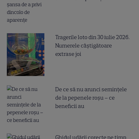
Tragerile loto din 30 iulie 2026.
Numerele câştigătoare
extrase joi
De ce să nu arunci semințele
de la pepenele roșu – ce
beneficii au
Ghidul udării corecte pe timp