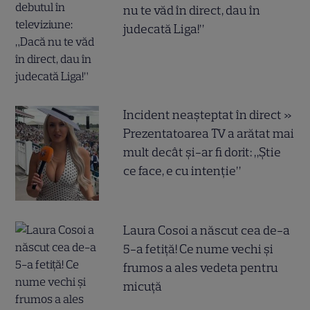
nu te văd în direct, dau în
judecată Liga!”
Incident neașteptat în direct »
Prezentatoarea TV a arătat mai
mult decât și-ar fi dorit: „Știe
ce face, e cu intenție”
Laura Cosoi a născut cea de-a
5-a fetiță! Ce nume vechi și
frumos a ales vedeta pentru
micuță