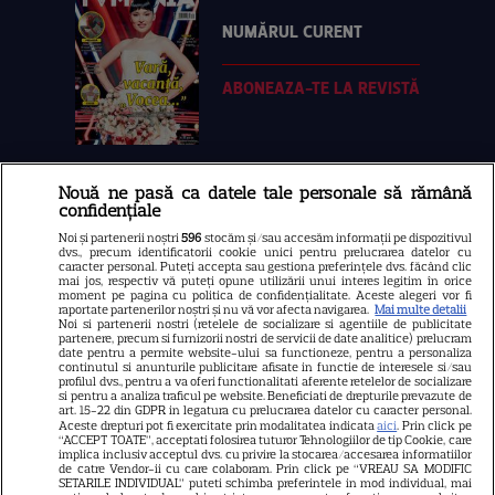
NUMĂRUL CURENT
ABONEAZA-TE LA REVISTĂ
Nouă ne pasă ca datele tale personale să rămână
Libertatea
confidențiale
Libertatea pentru femei
Noi și partenerii noștri
596
stocăm și/sau accesăm informații pe dispozitivul
dvs., precum identificatorii cookie unici pentru prelucrarea datelor cu
GSP
caracter personal. Puteți accepta sau gestiona preferințele dvs. făcând clic
mai jos, respectiv vă puteți opune utilizării unui interes legitim în orice
Știri mondene
moment pe pagina cu politica de confidențialitate. Aceste alegeri vor fi
raportate partenerilor noștri și nu vă vor afecta navigarea.
Mai multe detalii
Noi si partenerii nostri (retelele de socializare si agentiile de publicitate
Avantaje
partenere, precum si furnizorii nostri de servicii de date analitice) prelucram
date pentru a permite website-ului sa functioneze, pentru a personaliza
Elle
continutul si anunturile publicitare afisate in functie de interesele si/sau
profilul dvs., pentru a va oferi functionalitati aferente retelelor de socializare
Unica
si pentru a analiza traficul pe website. Beneficiati de drepturile prevazute de
art. 15-22 din GDPR in legatura cu prelucrarea datelor cu caracter personal.
Aceste drepturi pot fi exercitate prin modalitatea indicata
Retete practice
aici
. Prin click pe
“ACCEPT TOATE”, acceptati folosirea tuturor Tehnologiilor de tip Cookie, care
implica inclusiv acceptul dvs. cu privire la stocarea/accesarea informatiilor
de catre Vendor-ii cu care colaboram. Prin click pe “VREAU SA MODIFIC
SETARILE INDIVIDUAL” puteti schimba preferintele in mod individual, mai
URMĂREȘTE-NE PE