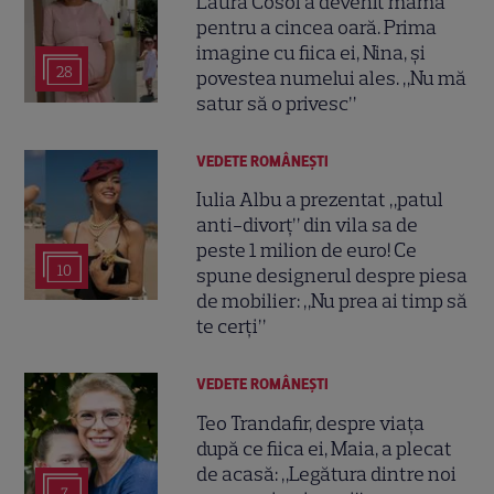
Laura Cosoi a devenit mamă
pentru a cincea oară. Prima
imagine cu fiica ei, Nina, și
28
povestea numelui ales. „Nu mă
satur să o privesc”
VEDETE ROMÂNEŞTI
Iulia Albu a prezentat „patul
anti-divorț” din vila sa de
peste 1 milion de euro! Ce
10
spune designerul despre piesa
de mobilier: „Nu prea ai timp să
te cerți”
VEDETE ROMÂNEŞTI
Teo Trandafir, despre viața
după ce fiica ei, Maia, a plecat
de acasă: „Legătura dintre noi
7