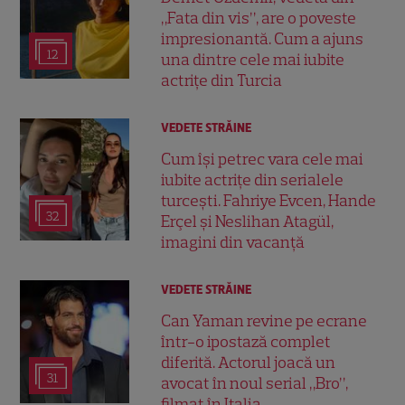
„Fata din vis”, are o poveste
impresionantă. Cum a ajuns
12
una dintre cele mai iubite
actrițe din Turcia
VEDETE STRĂINE
Cum își petrec vara cele mai
iubite actrițe din serialele
turcești. Fahriye Evcen, Hande
32
Erçel și Neslihan Atagül,
imagini din vacanță
VEDETE STRĂINE
Can Yaman revine pe ecrane
într-o ipostază complet
diferită. Actorul joacă un
31
avocat în noul serial „Bro”,
filmat în Italia