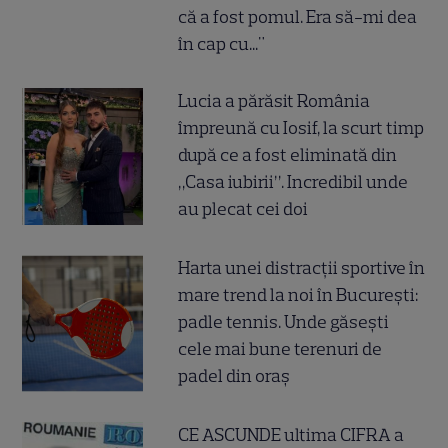
că a fost pomul. Era să-mi dea
în cap cu..."
Lucia a părăsit România
împreună cu Iosif, la scurt timp
după ce a fost eliminată din
„Casa iubirii”. Incredibil unde
au plecat cei doi
Harta unei distracții sportive în
mare trend la noi în București:
padle tennis. Unde găsești
cele mai bune terenuri de
padel din oraș
CE ASCUNDE ultima CIFRA a