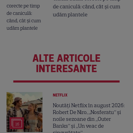
de caniculă: când, cât şi cum
udăm plantele
ALTE ARTICOLE
INTERESANTE
NETFLIX
Noutăți Netflix în august 2026:
Robert De Niro, „Nosferatu” și
noile sezoane din „Outer
16
Banks” și „Un veac de
singurătate”