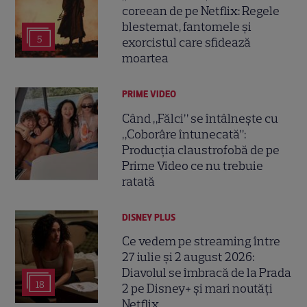
coreean de pe Netflix: Regele
blestemat, fantomele și
5
exorcistul care sfidează
moartea
PRIME VIDEO
Când „Fălci” se întâlnește cu
„Coborâre întunecată”:
Producția claustrofobă de pe
Prime Video ce nu trebuie
ratată
DISNEY PLUS
Ce vedem pe streaming între
27 iulie și 2 august 2026:
Diavolul se îmbracă de la Prada
18
2 pe Disney+ și mari noutăți
Netflix