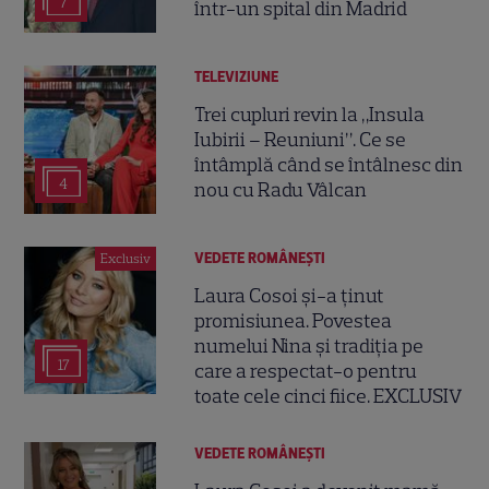
7
într-un spital din Madrid
TELEVIZIUNE
Trei cupluri revin la „Insula
Iubirii – Reuniuni”. Ce se
întâmplă când se întâlnesc din
4
nou cu Radu Vâlcan
VEDETE ROMÂNEŞTI
Exclusiv
Laura Cosoi și-a ținut
promisiunea. Povestea
numelui Nina și tradiția pe
17
care a respectat-o pentru
toate cele cinci fiice. EXCLUSIV
VEDETE ROMÂNEŞTI