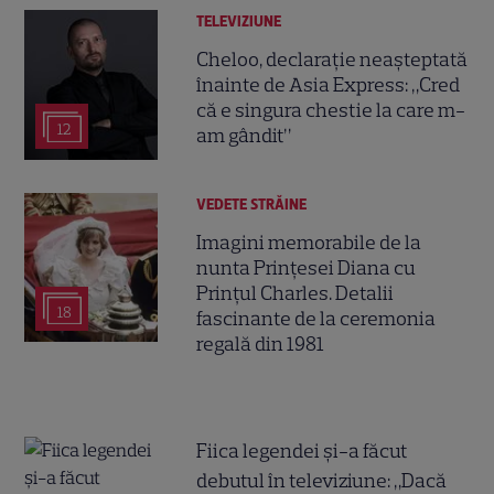
TELEVIZIUNE
Cheloo, declarație neașteptată
înainte de Asia Express: „Cred
că e singura chestie la care m-
12
am gândit”
VEDETE STRĂINE
Imagini memorabile de la
nunta Prințesei Diana cu
Prințul Charles. Detalii
18
fascinante de la ceremonia
regală din 1981
Fiica legendei și-a făcut
debutul în televiziune: „Dacă