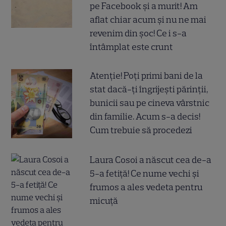
pe Facebook și a murit! Am
aflat chiar acum și nu ne mai
revenim din șoc! Ce i s-a
întâmplat este crunt
Atenție! Poți primi bani de la
stat dacă-ți îngrijești părinții,
bunicii sau pe cineva vârstnic
din familie. Acum s-a decis!
Cum trebuie să procedezi
Laura Cosoi a născut cea de-a
5-a fetiță! Ce nume vechi și
frumos a ales vedeta pentru
micuță