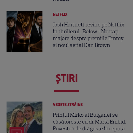
NETFLIX
Josh Hartnett revine pe Netflix
în thrillerul „Below”! Noutăți
majore despre premiile Emmy
și noul serial Dan Brown
ŞTIRI
VEDETE STRĂINE
Prințul Mirko al Bulgariei se
căsătorește cu dr. Marta Embid.
Povestea de dragoste începută