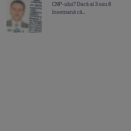
CNP-ului? Dacă ai 3 sau 8
însemană că...