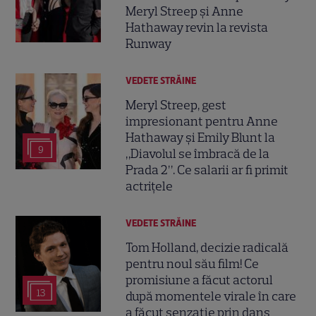
Meryl Streep și Anne
Hathaway revin la revista
Runway
VEDETE STRĂINE
Meryl Streep, gest
impresionant pentru Anne
Hathaway și Emily Blunt la
9
„Diavolul se îmbracă de la
Prada 2”. Ce salarii ar fi primit
actrițele
VEDETE STRĂINE
Tom Holland, decizie radicală
pentru noul său film! Ce
promisiune a făcut actorul
13
după momentele virale în care
a făcut senzație prin dans