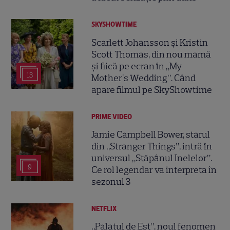
SKYSHOWTIME
Scarlett Johansson și Kristin
Scott Thomas, din nou mamă
și fiică pe ecran în „My
13
Mother's Wedding”. Când
apare filmul pe SkyShowtime
PRIME VIDEO
Jamie Campbell Bower, starul
din „Stranger Things”, intră în
universul „Stăpânul Inelelor”.
9
Ce rol legendar va interpreta în
sezonul 3
NETFLIX
„Palatul de Est”, noul fenomen