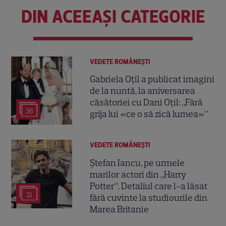
DIN ACEEAȘI CATEGORIE
VEDETE ROMÂNEŞTI
Gabriela Oțil a publicat imagini
de la nuntă, la aniversarea
căsătoriei cu Dani Oțil: „Fără
36
grija lui «ce o să zică lumea»”
VEDETE ROMÂNEŞTI
Ștefan Iancu, pe urmele
marilor actori din „Harry
Potter”. Detaliul care l-a lăsat
21
fără cuvinte la studiourile din
Marea Britanie