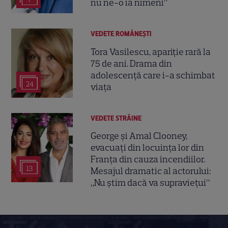
nu ne-o ia nimeni”
VEDETE ROMÂNEŞTI
Tora Vasilescu, apariție rară la
75 de ani. Drama din
adolescență care i-a schimbat
24
viața
VEDETE STRĂINE
George și Amal Clooney,
evacuați din locuința lor din
Franța din cauza incendiilor.
13
Mesajul dramatic al actorului:
„Nu știm dacă va supraviețui”