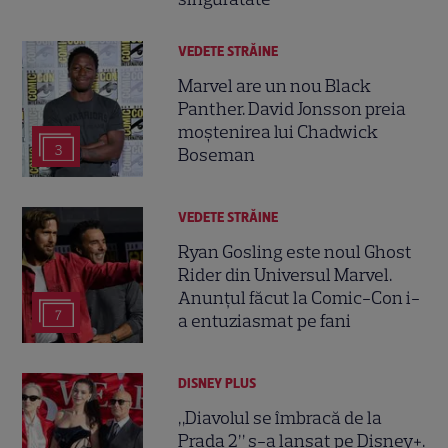
VEDETE STRĂINE
Marvel are un nou Black
Panther. David Jonsson preia
moștenirea lui Chadwick
3
Boseman
VEDETE STRĂINE
Ryan Gosling este noul Ghost
Rider din Universul Marvel.
Anunțul făcut la Comic-Con i-
7
a entuziasmat pe fani
DISNEY PLUS
„Diavolul se îmbracă de la
Prada 2” s-a lansat pe Disney+.