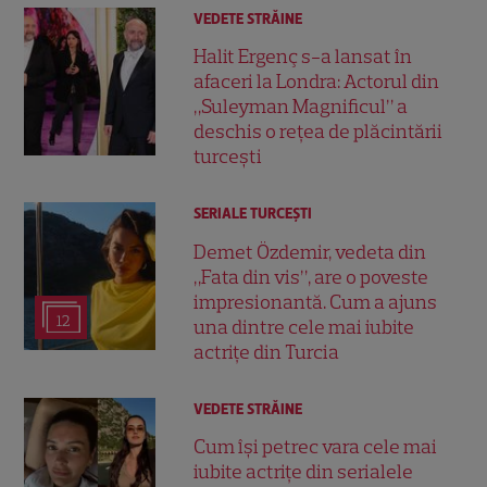
VEDETE STRĂINE
Halit Ergenç s-a lansat în
afaceri la Londra: Actorul din
„Suleyman Magnificul” a
deschis o rețea de plăcintării
turcești
SERIALE TURCEŞTI
Demet Özdemir, vedeta din
„Fata din vis”, are o poveste
impresionantă. Cum a ajuns
12
una dintre cele mai iubite
actrițe din Turcia
VEDETE STRĂINE
Cum își petrec vara cele mai
iubite actrițe din serialele