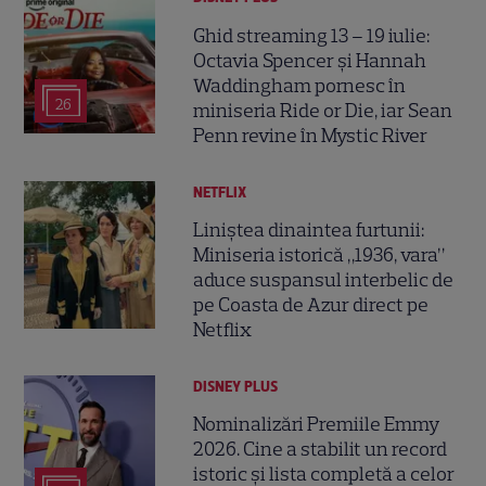
Ghid streaming 13 – 19 iulie:
Octavia Spencer și Hannah
Waddingham pornesc în
26
miniseria Ride or Die, iar Sean
Penn revine în Mystic River
NETFLIX
Liniștea dinaintea furtunii:
Miniseria istorică „1936, vara”
aduce suspansul interbelic de
pe Coasta de Azur direct pe
Netflix
DISNEY PLUS
Nominalizări Premiile Emmy
2026. Cine a stabilit un record
istoric și lista completă a celor