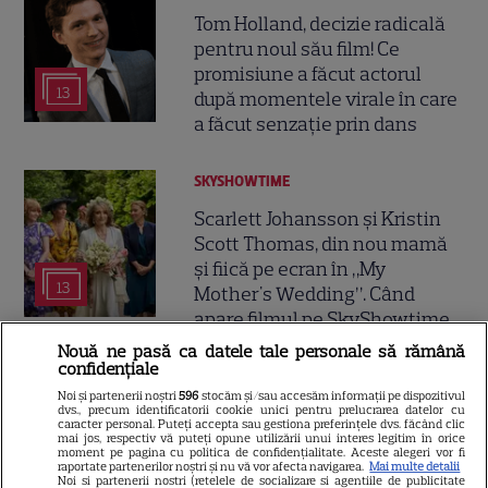
Tom Holland, decizie radicală
pentru noul său film! Ce
promisiune a făcut actorul
13
după momentele virale în care
a făcut senzație prin dans
SKYSHOWTIME
Scarlett Johansson și Kristin
Scott Thomas, din nou mamă
și fiică pe ecran în „My
13
Mother's Wedding”. Când
apare filmul pe SkyShowtime
Nouă ne pasă ca datele tale personale să rămână
confidențiale
Noi și partenerii noștri
596
stocăm și/sau accesăm informații pe dispozitivul
dvs., precum identificatorii cookie unici pentru prelucrarea datelor cu
ŞTIRI
caracter personal. Puteți accepta sau gestiona preferințele dvs. făcând clic
mai jos, respectiv vă puteți opune utilizării unui interes legitim în orice
moment pe pagina cu politica de confidențialitate. Aceste alegeri vor fi
raportate partenerilor noștri și nu vă vor afecta navigarea.
Mai multe detalii
Noi si partenerii nostri (retelele de socializare si agentiile de publicitate