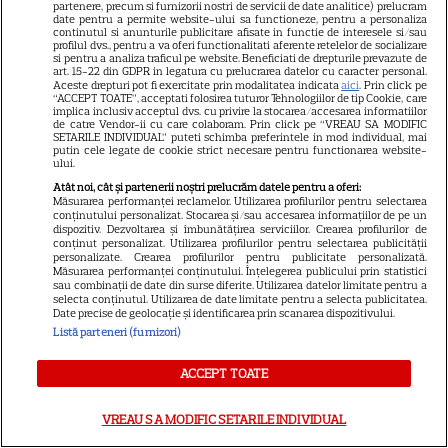
partenere, precum si furnizorii nostri de servicii de date analitice) prelucram
date pentru a permite website-ului sa functioneze, pentru a personaliza
continutul si anunturile publicitare afisate in functie de interesele si/sau
VEDETE ROMÂNEŞTI
profilul dvs., pentru a va oferi functionalitati aferente retelelor de socializare
si pentru a analiza traficul pe website. Beneficiati de drepturile prevazute de
Adi Vasile, întâlnire
art. 15-22 din GDPR in legatura cu prelucrarea datelor cu caracter personal.
Aceste drepturi pot fi exercitate prin modalitatea indicata
aici
. Prin click pe
neașteptată în Los Angeles.
“ACCEPT TOATE”, acceptati folosirea tuturor Tehnologiilor de tip Cookie, care
implica inclusiv acceptul dvs. cu privire la stocarea/accesarea informatiilor
Două românce l-au făcut să se
de catre Vendor-ii cu care colaboram. Prin click pe “VREAU SA MODIFIC
12
simtă ca acasă: „Superb!”
SETARILE INDIVIDUAL” puteti schimba preferintele in mod individual, mai
putin cele legate de cookie strict necesare pentru functionarea website-
ului.
Atât noi, cât și partenerii noștri prelucrăm datele pentru a oferi:
RECOMANDĂRI
Măsurarea performanței reclamelor. Utilizarea profilurilor pentru selectarea
conținutului personalizat. Stocarea și/sau accesarea informațiilor de pe un
dispozitiv. Dezvoltarea și îmbunătățirea serviciilor. Crearea profilurilor de
La Vuelta și US Open, vedetele
conținut personalizat. Utilizarea profilurilor pentru selectarea publicității
lunii august la Eurosport.
personalizate. Crearea profilurilor pentru publicitate personalizată.
Măsurarea performanței conținutului. Înțelegerea publicului prin statistici
Programul competițiilor
sau combinații de date din surse diferite. Utilizarea datelor limitate pentru a
selecta conținutul. Utilizarea de date limitate pentru a selecta publicitatea.
transmise în direct
Date precise de geolocație și identificarea prin scanarea dispozitivului.
Listă parteneri (furnizori)
VEDETE ROMÂNEŞTI
ACCEPT TOATE
Jurații „Chefi la cuțite” revin la
VREAU SA MODIFIC SETARILE INDIVIDUAL
Summer Well 2026. Unde îi pot
întâlni fanii show-ului culinar