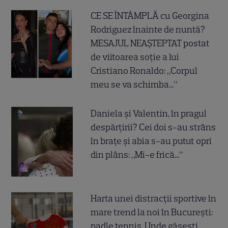
CE SE ÎNTÂMPLĂ cu Georgina
Rodriguez înainte de nuntă?
MESAJUL NEAȘTEPTAT postat
de viitoarea soție a lui
Cristiano Ronaldo: „Corpul
meu se va schimba...”
Daniela și Valentin, în pragul
despărțirii? Cei doi s-au strâns
în brațe și abia s-au putut opri
din plâns: „Mi-e frică...”
Harta unei distracții sportive în
mare trend la noi în București:
padle tennis. Unde găsești