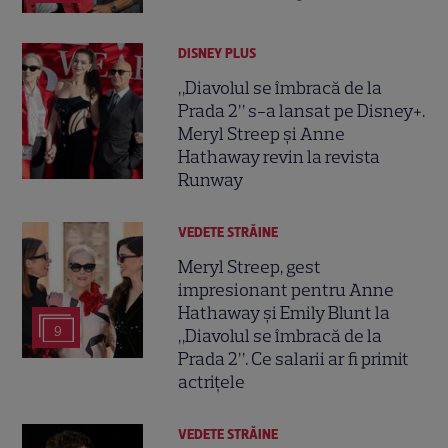
DISNEY PLUS
„Diavolul se îmbracă de la
Prada 2” s-a lansat pe Disney+.
Meryl Streep și Anne
Hathaway revin la revista
Runway
VEDETE STRĂINE
Meryl Streep, gest
impresionant pentru Anne
Hathaway și Emily Blunt la
9
„Diavolul se îmbracă de la
Prada 2”. Ce salarii ar fi primit
actrițele
VEDETE STRĂINE