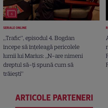
6
SERIALE ONLINE
R
„Trafic”, episodul 4. Bogdan
începe să înțeleagă pericolele
lumii lui Marius: „N-are nimeni
dreptul să-ți spună cum să
trăiești”
ARTICOLE PARTENERI