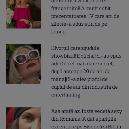
dimineții a venit acum și
frânge inimi! A murit subit
prezentatoarea TV care ani de
zile ne-a adus știri de pe
Litoral
Divorțul care zguduie
showbizul! E oficial! Și-au spus
adio în cel mai mare secret,
după aproape 20 de ani de
mariaj! S-a ales praful de
cuplul de aur din industria de
entertaining
Așa arată azi fosta vedetă sexy
din România! A dat aparițiile
excentrice pe Biserică și Biblia