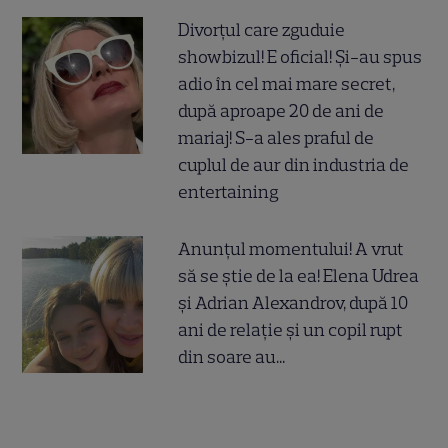
Divorțul care zguduie
showbizul! E oficial! Și-au spus
adio în cel mai mare secret,
după aproape 20 de ani de
mariaj! S-a ales praful de
cuplul de aur din industria de
entertaining
Anunțul momentului! A vrut
să se știe de la ea! Elena Udrea
și Adrian Alexandrov, după 10
ani de relație și un copil rupt
din soare au...