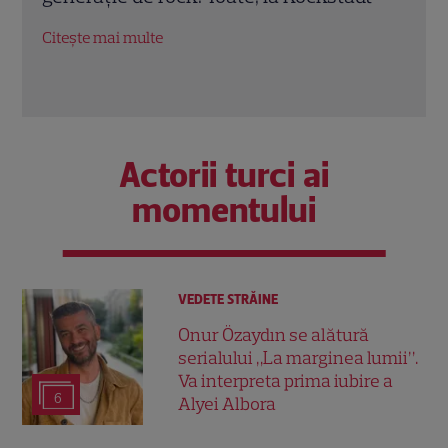
Citește mai multe
Citeș
Actorii turci ai
momentului
VEDETE STRĂINE
Onur Özaydın se alătură
serialului „La marginea lumii”.
Va interpreta prima iubire a
6
Alyei Albora