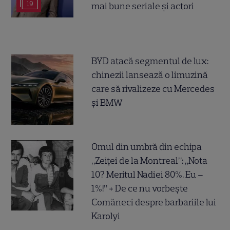
19
mai bune seriale și actori
BYD atacă segmentul de lux:
chinezii lansează o limuzină
care să rivalizeze cu Mercedes
și BMW
Omul din umbră din echipa
„Zeiței de la Montreal”: „Nota
10? Meritul Nadiei 80%. Eu –
1%!” + De ce nu vorbește
Comăneci despre barbariile lui
Karolyi