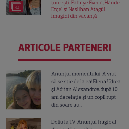
turcești. Fahriye Evcen, Hande
32
Erçel și Neslihan Atagül,
imagini din vacanță
ARTICOLE PARTENERI
Anunțul momentului! A vrut
să se știe de la ea! Elena Udrea
și Adrian Alexandrov, după 10
ani de relație și un copil rupt
din soare au...
Doliu la TV! Anunțul tragic al