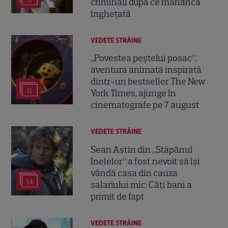
criminali după ce mănâncă
înghețată
VEDETE STRĂINE
„Povestea peștelui posac”,
aventura animată inspirată
dintr-un bestseller The New
11
York Times, ajunge în
cinematografe pe 7 august
VEDETE STRĂINE
Sean Astin din „Stăpânul
Inelelor” a fost nevoit să își
vândă casa din cauza
14
salariului mic: Câți bani a
primit de fapt
VEDETE STRĂINE