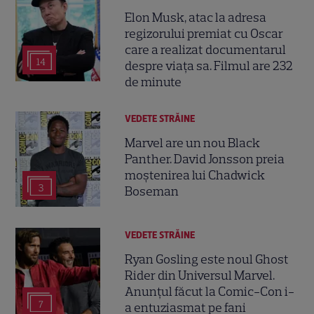
Elon Musk, atac la adresa
regizorului premiat cu Oscar
care a realizat documentarul
14
despre viața sa. Filmul are 232
de minute
VEDETE STRĂINE
Marvel are un nou Black
Panther. David Jonsson preia
moștenirea lui Chadwick
3
Boseman
VEDETE STRĂINE
Ryan Gosling este noul Ghost
Rider din Universul Marvel.
Anunțul făcut la Comic-Con i-
7
a entuziasmat pe fani