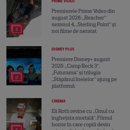
PRIME VIDEO
Premierele Prime Video din
august 2026: „Reacher”
sezonul 4, „Sterling Point” și
6
noi filme de neratat
DISNEY PLUS
Premiere Disney+ august
2026: „Camp Rock 3”,
„Futurama” și trilogia
17
„Stăpânul Inelelor” ajung pe
platformă
CINEMA
Eli Roth revine cu „Omul cu
înghețata mortală”. Filmul
horror în care copiii devin
5