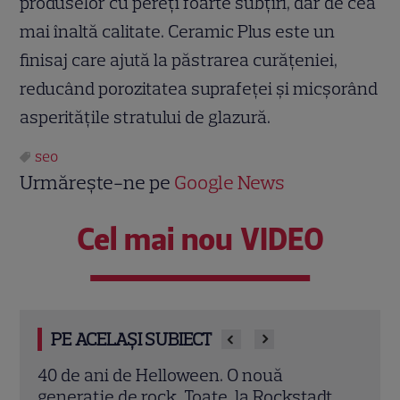
produselor cu pereți foarte subțiri, dar de cea
mai înaltă calitate. Ceramic Plus este un
finisaj care ajută la păstrarea curățeniei,
reducând porozitatea suprafeței și micșorând
asperitățile stratului de glazură.
seo
Urmărește-ne pe
Google News
Cel mai nou VIDEO
PE ACELAȘI SUBIECT
3 metode să obții un zâmbet de vedetă
Saba
dt
Rock