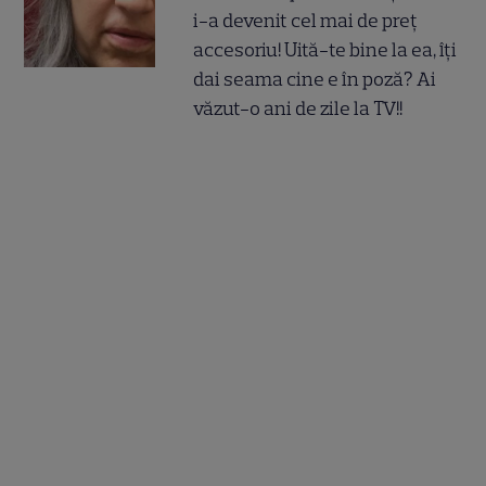
i-a devenit cel mai de preț
accesoriu! Uită-te bine la ea, îți
dai seama cine e în poză? Ai
văzut-o ani de zile la TV!!