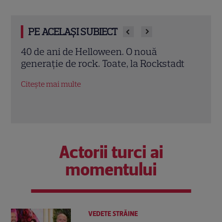
PE ACELAȘI SUBIECT
3 metode să obții un zâmbet de vedetă
Saba
dt
Rock
Citește mai multe
Citeș
Actorii turci ai
momentului
VEDETE STRĂINE