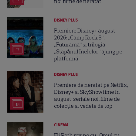
noi filme de neratat
DISNEY PLUS
Premiere Disney+ august
2026: „Camp Rock 3”,
„Futurama” și trilogia
17
„Stăpânul Inelelor” ajung pe
platformă
DISNEY PLUS
Premiere de neratat pe Netflix,
Disney+ și SkyShowtime în
august: seriale noi, filme de
15
colecție și vedete de top
CINEMA
Eli Roth revine cu „Omul cu