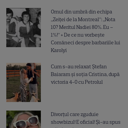
Omul din umbră din echipa
„Zeiței de la Montreal”: „Nota
10? Meritul Nadiei 80%. Eu –
1%!” + De ce nu vorbește
Comăneci despre barbariile lui
Karolyi
Cum s-au relaxat Ștefan
Baiaram și soția Cristina, după
victoria 4-0 cu Petrolul
Divorțul care zguduie
showbizul! E oficial! Și-au spus