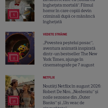
înghețata mortală”. Filmul
horror în care copiii devin
5
criminali după ce mănâncă
înghețată
VEDETE STRĂINE
„Povestea peștelui posac”,
aventura animată inspirată
dintr-un bestseller The New
11
York Times, ajunge în
cinematografe pe 7 august
NETFLIX
Noutăți Netflix în august 2026:
Robert De Niro, „Nosferatu” și
noile sezoane din „Outer
16
Banks” și „Un veac de