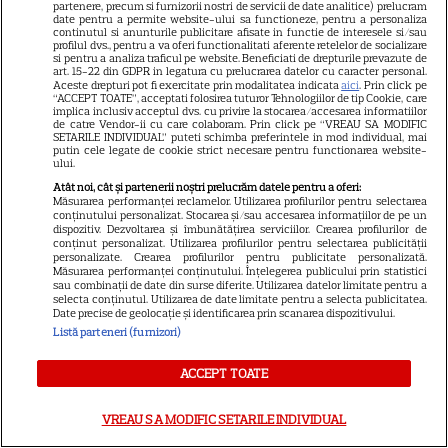
partenere, precum si furnizorii nostri de servicii de date analitice) prelucram
Panther. David Jonsson preia
date pentru a permite website-ului sa functioneze, pentru a personaliza
continutul si anunturile publicitare afisate in functie de interesele si/sau
moștenirea lui Chadwick
profilul dvs., pentru a va oferi functionalitati aferente retelelor de socializare
si pentru a analiza traficul pe website. Beneficiati de drepturile prevazute de
3
Boseman
art. 15-22 din GDPR in legatura cu prelucrarea datelor cu caracter personal.
Aceste drepturi pot fi exercitate prin modalitatea indicata
aici
. Prin click pe
“ACCEPT TOATE”, acceptati folosirea tuturor Tehnologiilor de tip Cookie, care
implica inclusiv acceptul dvs. cu privire la stocarea/accesarea informatiilor
de catre Vendor-ii cu care colaboram. Prin click pe “VREAU SA MODIFIC
VEDETE STRĂINE
SETARILE INDIVIDUAL” puteti schimba preferintele in mod individual, mai
putin cele legate de cookie strict necesare pentru functionarea website-
Ryan Gosling este noul Ghost
ului.
Rider din Universul Marvel.
Atât noi, cât și partenerii noștri prelucrăm datele pentru a oferi:
Măsurarea performanței reclamelor. Utilizarea profilurilor pentru selectarea
Anunțul făcut la Comic-Con i-
conținutului personalizat. Stocarea și/sau accesarea informațiilor de pe un
7
dispozitiv. Dezvoltarea și îmbunătățirea serviciilor. Crearea profilurilor de
a entuziasmat pe fani
conținut personalizat. Utilizarea profilurilor pentru selectarea publicității
personalizate. Crearea profilurilor pentru publicitate personalizată.
Măsurarea performanței conținutului. Înțelegerea publicului prin statistici
sau combinații de date din surse diferite. Utilizarea datelor limitate pentru a
DISNEY PLUS
selecta conținutul. Utilizarea de date limitate pentru a selecta publicitatea.
Date precise de geolocație și identificarea prin scanarea dispozitivului.
„Diavolul se îmbracă de la
Listă parteneri (furnizori)
Prada 2” s-a lansat pe Disney+.
Meryl Streep și Anne
ACCEPT TOATE
Hathaway revin la revista
Runway
VREAU SA MODIFIC SETARILE INDIVIDUAL