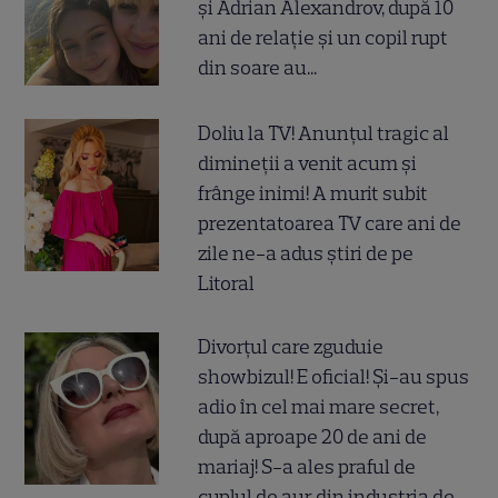
și Adrian Alexandrov, după 10
ani de relație și un copil rupt
din soare au...
Doliu la TV! Anunțul tragic al
dimineții a venit acum și
frânge inimi! A murit subit
prezentatoarea TV care ani de
zile ne-a adus știri de pe
Litoral
Divorțul care zguduie
showbizul! E oficial! Și-au spus
adio în cel mai mare secret,
după aproape 20 de ani de
mariaj! S-a ales praful de
cuplul de aur din industria de