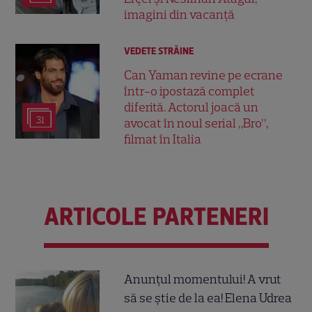
imagini din vacanță
VEDETE STRĂINE
Can Yaman revine pe ecrane
într-o ipostază complet
diferită. Actorul joacă un
31
avocat în noul serial „Bro”,
filmat în Italia
ARTICOLE PARTENERI
Anunțul momentului! A vrut
să se știe de la ea! Elena Udrea