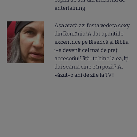
entertaining
Așa arată azi fosta vedetă sexy
din România! A dat aparițiile
excentrice pe Biserică și Biblia
i-a devenit cel mai de preț
accesoriu! Uită-te bine la ea, îți
dai seama cine e în poză? Ai
văzut-o ani de zile la TV!!