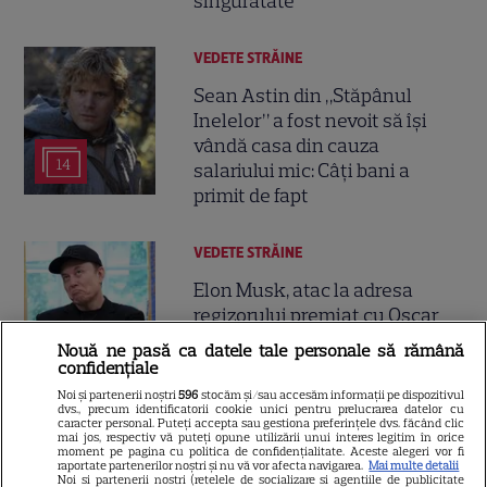
singurătate”
VEDETE STRĂINE
Sean Astin din „Stăpânul
Inelelor” a fost nevoit să își
vândă casa din cauza
14
salariului mic: Câți bani a
primit de fapt
VEDETE STRĂINE
Elon Musk, atac la adresa
regizorului premiat cu Oscar
care a realizat documentarul
Nouă ne pasă ca datele tale personale să rămână
14
despre viața sa. Filmul are 232
confidențiale
de minute
Noi și partenerii noștri
596
stocăm și/sau accesăm informații pe dispozitivul
dvs., precum identificatorii cookie unici pentru prelucrarea datelor cu
caracter personal. Puteți accepta sau gestiona preferințele dvs. făcând clic
mai jos, respectiv vă puteți opune utilizării unui interes legitim în orice
VEDETE STRĂINE
moment pe pagina cu politica de confidențialitate. Aceste alegeri vor fi
raportate partenerilor noștri și nu vă vor afecta navigarea.
Mai multe detalii
Noi si partenerii nostri (retelele de socializare si agentiile de publicitate
Marvel are un nou Black