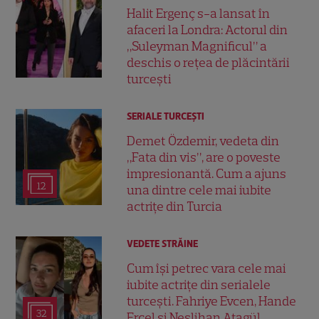
Halit Ergenç s-a lansat în
afaceri la Londra: Actorul din
„Suleyman Magnificul” a
deschis o rețea de plăcintării
turcești
SERIALE TURCEŞTI
Demet Özdemir, vedeta din
„Fata din vis”, are o poveste
impresionantă. Cum a ajuns
12
una dintre cele mai iubite
actrițe din Turcia
VEDETE STRĂINE
Cum își petrec vara cele mai
iubite actrițe din serialele
turcești. Fahriye Evcen, Hande
32
Erçel și Neslihan Atagül,