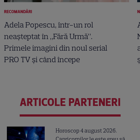
RECOMANDĂRI
N
Adela Popescu, într-un rol
neașteptat în „Fără Urmă”.
Primele imagini din noul serial
PRO TV și când începe
ARTICOLE PARTENERI
Horoscop 4 august 2026.
Capricornilor le este greu să