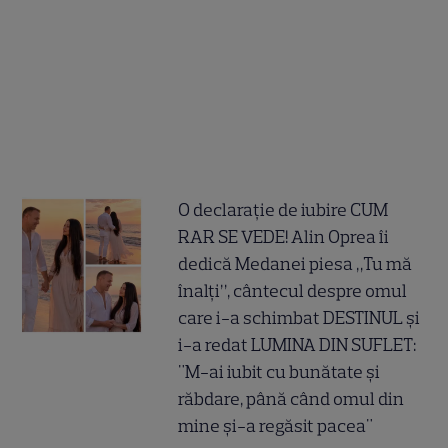
O declarație de iubire CUM
RAR SE VEDE! Alin Oprea îi
dedică Medanei piesa „Tu mă
înalți”, cântecul despre omul
care i-a schimbat DESTINUL și
i-a redat LUMINA DIN SUFLET:
"M-ai iubit cu bunătate și
răbdare, până când omul din
mine și-a regăsit pacea"