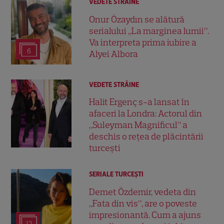
VEDETE STRĂINE
Onur Özaydın se alătură
serialului „La marginea lumii”.
Va interpreta prima iubire a
6
Alyei Albora
VEDETE STRĂINE
Halit Ergenç s-a lansat în
afaceri la Londra: Actorul din
„Suleyman Magnificul” a
deschis o rețea de plăcintării
turcești
SERIALE TURCEŞTI
Demet Özdemir, vedeta din
„Fata din vis”, are o poveste
impresionantă. Cum a ajuns
12