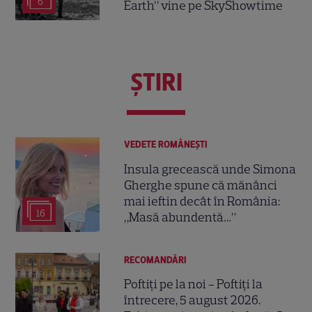
6
Earth” vine pe SkyShowtime
ŞTIRI
VEDETE ROMÂNEŞTI
Insula grecească unde Simona
Gherghe spune că mănânci
mai ieftin decât în România:
16
„Masă abundentă…”
RECOMANDĂRI
Poftiți pe la noi - Poftiți la
întrecere, 5 august 2026.