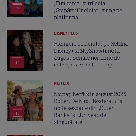
„Futurama” și trilogia
17
„Stăpânul Inelelor” ajung pe
platformă
DISNEY PLUS
Premiere de neratat pe Netflix,
Disney+ și SkyShowtime în
august: seriale noi, filme de
15
colecție și vedete de top
NETFLIX
Noutăți Netflix în august 2026:
Robert De Niro, „Nosferatu” și
noile sezoane din „Outer
16
Banks” și „Un veac de
singurătate”