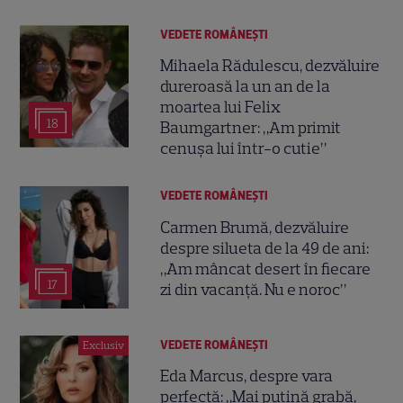
VEDETE ROMÂNEŞTI
Mihaela Rădulescu, dezvăluire
dureroasă la un an de la
moartea lui Felix
18
Baumgartner: „Am primit
cenușa lui într-o cutie”
VEDETE ROMÂNEŞTI
Carmen Brumă, dezvăluire
despre silueta de la 49 de ani:
„Am mâncat desert în fiecare
17
zi din vacanță. Nu e noroc”
VEDETE ROMÂNEŞTI
Exclusiv
Eda Marcus, despre vara
perfectă: „Mai puțină grabă,