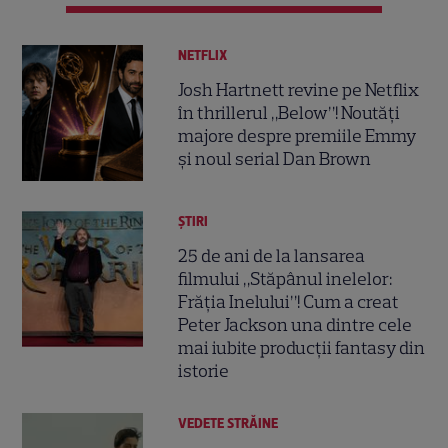
NETFLIX
Josh Hartnett revine pe Netflix
în thrillerul „Below”! Noutăți
majore despre premiile Emmy
și noul serial Dan Brown
ȘTIRI
25 de ani de la lansarea
filmului „Stăpânul inelelor:
Frăția Inelului”! Cum a creat
Peter Jackson una dintre cele
mai iubite producții fantasy din
istorie
VEDETE STRĂINE