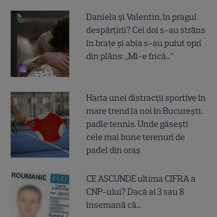
Daniela și Valentin, în pragul
despărțirii? Cei doi s-au strâns
în brațe și abia s-au putut opri
din plâns: „Mi-e frică...”
Harta unei distracții sportive în
mare trend la noi în București:
padle tennis. Unde găsești
cele mai bune terenuri de
padel din oraș
CE ASCUNDE ultima CIFRA a
CNP-ului? Dacă ai 3 sau 8
însemană că...