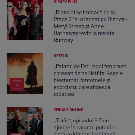
DISNEY PLUS
„Diavolul se îmbracă de la
Prada 2” s-a lansat pe Disney+.
Meryl Streep și Anne
Hathaway revin la revista
Runway
NETFLIX
„Palatul de Est”, noul fenomen
coreean de pe Netflix: Regele
blestemat, fantomele și
5
exorcistul care sfidează
moartea
SERIALE ONLINE
„Trafic”, episodul 3. Doru
ajunge la capătul puterilor
după ce Marius îi obligă să