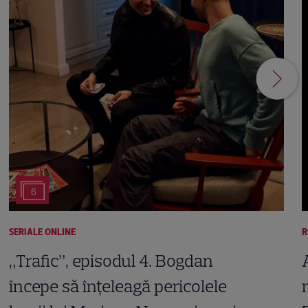
6
SERIALE ONLINE
R
„Trafic”, episodul 4. Bogdan
începe să înțeleagă pericolele