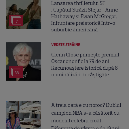
Lansarea thrillerului SF
„Capătul Străzii Stejar”: Anne
Hathaway și Ewan McGregor,
7
înfruntare preistorică într-o
suburbie americană
VEDETE STRĂINE
Glenn Close primește premiul
Oscar onorific la 79 de ani!
Recunoaștere istorică după 8
38
nominalizări necâștigate
A treia oară e cu noroc? Dublul
campion NBA s-a căsătorit cu
modelul celebru croat.
Diferența de vârstă e de 19 ani!