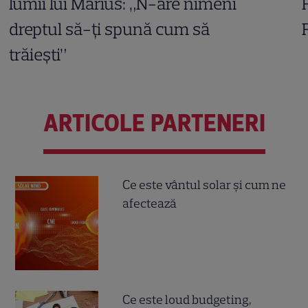
lumii lui Marius: „N-are nimeni
dreptul să-ți spună cum să
trăiești”
ARTICOLE PARTENERI
Ce este vântul solar și cum ne
afectează
Ce este loud budgeting,