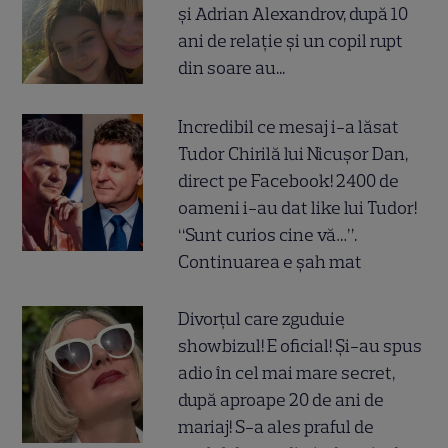
și Adrian Alexandrov, după 10
ani de relație și un copil rupt
din soare au...
Incredibil ce mesaj i-a lăsat
Tudor Chirilă lui Nicușor Dan,
direct pe Facebook! 2400 de
oameni i-au dat like lui Tudor!
“Sunt curios cine vă…”.
Continuarea e șah mat
Divorțul care zguduie
showbizul! E oficial! Și-au spus
adio în cel mai mare secret,
după aproape 20 de ani de
mariaj! S-a ales praful de