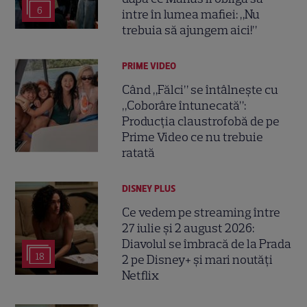
6
intre în lumea mafiei: „Nu
trebuia să ajungem aici!”
PRIME VIDEO
Când „Fălci” se întâlnește cu
„Coborâre întunecată”:
Producția claustrofobă de pe
Prime Video ce nu trebuie
ratată
DISNEY PLUS
Ce vedem pe streaming între
27 iulie și 2 august 2026:
Diavolul se îmbracă de la Prada
18
2 pe Disney+ și mari noutăți
Netflix