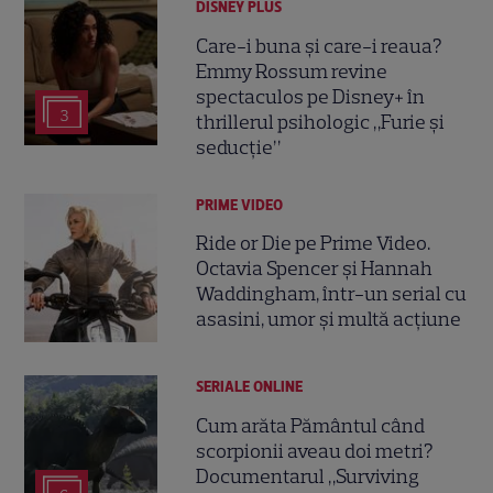
DISNEY PLUS
Care-i buna și care-i reaua?
Emmy Rossum revine
spectaculos pe Disney+ în
3
thrillerul psihologic „Furie și
seducție”
PRIME VIDEO
Ride or Die pe Prime Video.
Octavia Spencer și Hannah
Waddingham, într-un serial cu
asasini, umor și multă acțiune
SERIALE ONLINE
Cum arăta Pământul când
scorpionii aveau doi metri?
Documentarul „Surviving