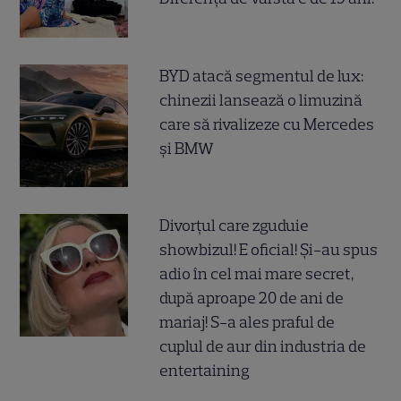
BYD atacă segmentul de lux:
chinezii lansează o limuzină
care să rivalizeze cu Mercedes
și BMW
Divorțul care zguduie
showbizul! E oficial! Și-au spus
adio în cel mai mare secret,
după aproape 20 de ani de
mariaj! S-a ales praful de
cuplul de aur din industria de
entertaining