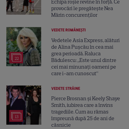
Echipa roșie revine în forță. Ce
provocări le pregătește Nea
Mărin concurenților
VEDETE ROMÂNEŞTI
Vedetele Asia Express, alături
de Alina Pușcău în cea mai
grea perioadă. Raluca
22
Bădulescu: „Este unul dintre
cei mai minunați oameni pe
care i-am cunoscut”
VEDETE STRĂINE
Pierce Brosnan și Keely Shaye
Smith, iubirea care a învins
tragediile. Cum au rămas
13
împreună după 25 de ani de
căsnicie