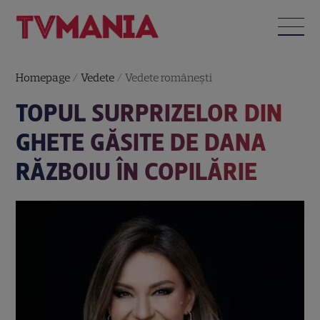
Homepage
/
Vedete
/
Vedete româneşti
TOPUL SURPRIZELOR DIN
GHETE GĂSITE DE DANA
RĂZBOIU ÎN COPILĂRIE