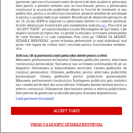
partenere, precum si furnizorii nostri de servicii de date analitice) prelucram
date pentru a permite website-ului sa functioneze, pentru a personaliza
continutul si anunturile publicitare afisate in functie de interesele si/sau
Libertatea
profilul dvs., pentru a va oferi functionalitati aferente retelelor de socializare
si pentru a analiza traficul pe website. Beneficiati de drepturile prevazute de
art. 15-22 din GDPR in legatura cu prelucrarea datelor cu caracter personal.
Libertatea pentru femei
Aceste drepturi pot fi exercitate prin modalitatea indicata
aici
. Prin click pe
“ACCEPT TOATE”, acceptati folosirea tuturor Tehnologiilor de tip Cookie, care
GSP
implica inclusiv acceptul dvs. cu privire la stocarea/accesarea informatiilor
de catre Vendor-ii cu care colaboram. Prin click pe “VREAU SA MODIFIC
Știri mondene
SETARILE INDIVIDUAL” puteti schimba preferintele in mod individual, mai
putin cele legate de cookie strict necesare pentru functionarea website-
ului.
Avantaje
Atât noi, cât și partenerii noștri prelucrăm datele pentru a oferi:
Elle
Măsurarea performanței reclamelor. Utilizarea profilurilor pentru selectarea
conținutului personalizat. Stocarea și/sau accesarea informațiilor de pe un
Unica
dispozitiv. Dezvoltarea și îmbunătățirea serviciilor. Crearea profilurilor de
conținut personalizat. Utilizarea profilurilor pentru selectarea publicității
Retete practice
personalizate. Crearea profilurilor pentru publicitate personalizată.
Măsurarea performanței conținutului. Înțelegerea publicului prin statistici
sau combinații de date din surse diferite. Utilizarea datelor limitate pentru a
selecta conținutul. Utilizarea de date limitate pentru a selecta publicitatea.
Date precise de geolocație și identificarea prin scanarea dispozitivului.
URMĂREȘTE-NE PE
Listă parteneri (furnizori)
ACCEPT TOATE
VREAU SA MODIFIC SETARILE INDIVIDUAL
Copyright
2026
Ringier Romania – Toate Drepturile rezervate