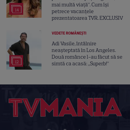
mai multă viață”. Cum își
14
petrece vacanțele
prezentatoarea TVR. EXCLUSIV
VEDETE ROMÂNEŞTI
Adi Vasile, întâlnire
neașteptată în Los Angeles.
Două românce l-au făcut să se
12
simtă ca acasă: „Superb!”