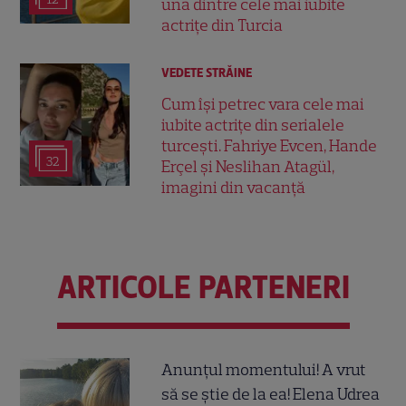
una dintre cele mai iubite
actrițe din Turcia
VEDETE STRĂINE
Cum își petrec vara cele mai
iubite actrițe din serialele
turcești. Fahriye Evcen, Hande
32
Erçel și Neslihan Atagül,
imagini din vacanță
ARTICOLE PARTENERI
Anunțul momentului! A vrut
să se știe de la ea! Elena Udrea