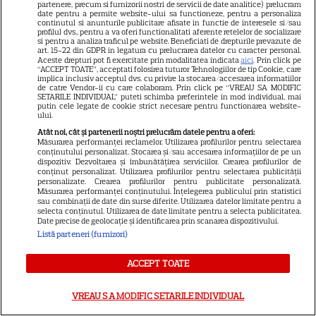
ALTE ARTICOLE
partenere, precum si furnizorii nostri de servicii de date analitice) prelucram
date pentru a permite website-ului sa functioneze, pentru a personaliza
continutul si anunturile publicitare afisate in functie de interesele si/sau
INTERESANTE
profilul dvs., pentru a va oferi functionalitati aferente retelelor de socializare
si pentru a analiza traficul pe website. Beneficiati de drepturile prevazute de
art. 15-22 din GDPR in legatura cu prelucrarea datelor cu caracter personal.
Aceste drepturi pot fi exercitate prin modalitatea indicata
aici
. Prin click pe
“ACCEPT TOATE”, acceptati folosirea tuturor Tehnologiilor de tip Cookie, care
implica inclusiv acceptul dvs. cu privire la stocarea/accesarea informatiilor
de catre Vendor-ii cu care colaboram. Prin click pe “VREAU SA MODIFIC
SETARILE INDIVIDUAL” puteti schimba preferintele in mod individual, mai
VEDETE STRĂINE
putin cele legate de cookie strict necesare pentru functionarea website-
ului.
„Povestea peștelui posac”,
Atât noi, cât și partenerii noștri prelucrăm datele pentru a oferi:
aventura animată inspirată
Măsurarea performanței reclamelor. Utilizarea profilurilor pentru selectarea
conținutului personalizat. Stocarea și/sau accesarea informațiilor de pe un
dintr-un bestseller The New
dispozitiv. Dezvoltarea și îmbunătățirea serviciilor. Crearea profilurilor de
11
York Times, ajunge în
conținut personalizat. Utilizarea profilurilor pentru selectarea publicității
personalizate. Crearea profilurilor pentru publicitate personalizată.
cinematografe pe 7 august
Măsurarea performanței conținutului. Înțelegerea publicului prin statistici
sau combinații de date din surse diferite. Utilizarea datelor limitate pentru a
selecta conținutul. Utilizarea de date limitate pentru a selecta publicitatea.
Date precise de geolocație și identificarea prin scanarea dispozitivului.
VEDETE STRĂINE
Listă parteneri (furnizori)
Sean Astin din „Stăpânul
ACCEPT TOATE
Inelelor” a fost nevoit să își
vândă casa din cauza
14
VREAU SA MODIFIC SETARILE INDIVIDUAL
salariului mic: Câți bani a
primit de fapt