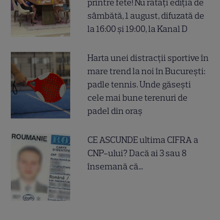
printre fete! Nu ratați ediția de
sâmbătă, 1 august, difuzată de
la 16:00 și 19:00, la Kanal D
Harta unei distracții sportive în
mare trend la noi în București:
padle tennis. Unde găsești
cele mai bune terenuri de
padel din oraș
CE ASCUNDE ultima CIFRA a
CNP-ului? Dacă ai 3 sau 8
însemană că...