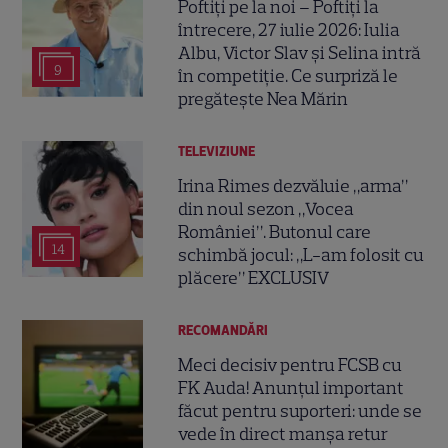
Poftiți pe la noi – Poftiți la
întrecere, 27 iulie 2026: Iulia
Albu, Victor Slav și Selina intră
9
în competiție. Ce surpriză le
pregătește Nea Mărin
TELEVIZIUNE
Irina Rimes dezvăluie „arma”
din noul sezon „Vocea
României”. Butonul care
14
schimbă jocul: „L-am folosit cu
plăcere” EXCLUSIV
RECOMANDĂRI
Meci decisiv pentru FCSB cu
FK Auda! Anunțul important
făcut pentru suporteri: unde se
vede în direct manșa retur