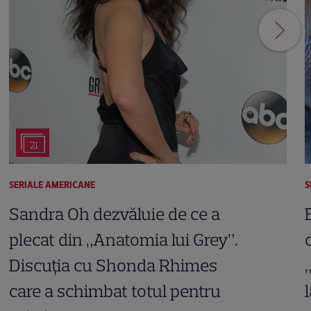
21
SERIALE AMERICANE
S
Sandra Oh dezvăluie de ce a
plecat din „Anatomia lui Grey”.
Discuția cu Shonda Rhimes
care a schimbat totul pentru