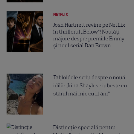
NETFLIX
Josh Hartnett revine pe Netflix
în thrillerul „Below”! Noutăți
majore despre premiile Emmy
și noul serial Dan Brown
Tabloidele scriu despre o nouă
idilă: „Irina Shayk se iubește cu
starul mai mic cu 11 ani”
Distincție specială pentru