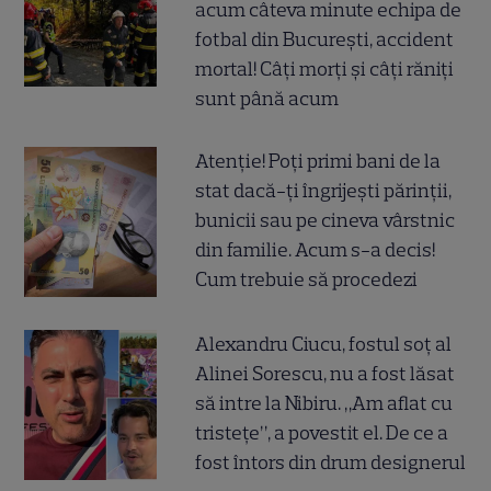
acum câteva minute echipa de
fotbal din București, accident
mortal! Câți morți și câți răniți
sunt până acum
Atenție! Poți primi bani de la
stat dacă-ți îngrijești părinții,
bunicii sau pe cineva vârstnic
din familie. Acum s-a decis!
Cum trebuie să procedezi
Alexandru Ciucu, fostul soț al
Alinei Sorescu, nu a fost lăsat
să intre la Nibiru. „Am aflat cu
tristețe”, a povestit el. De ce a
fost întors din drum designerul