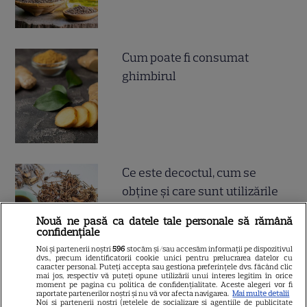
Cum poate fi consumat
ghimbirul
Ce este decoctul, cum se
obţine şi care sunt utilizările
acestuia
Nouă ne pasă ca datele tale personale să rămână
confidențiale
Noi și partenerii noștri
596
stocăm și/sau accesăm informații pe dispozitivul
dvs., precum identificatorii cookie unici pentru prelucrarea datelor cu
caracter personal. Puteți accepta sau gestiona preferințele dvs. făcând clic
mai jos, respectiv vă puteți opune utilizării unui interes legitim în orice
moment pe pagina cu politica de confidențialitate. Aceste alegeri vor fi
raportate partenerilor noștri și nu vă vor afecta navigarea.
Mai multe detalii
Noi si partenerii nostri (retelele de socializare si agentiile de publicitate