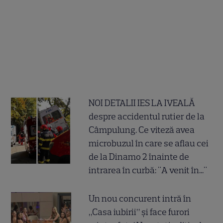
NOI DETALII IES LA IVEALĂ
despre accidentul rutier de la
Câmpulung. Ce viteză avea
microbuzul în care se aflau cei
de la Dinamo 2 înainte de
intrarea în curbă: "A venit în..."
Un nou concurent intră în
„Casa iubirii” și face furori