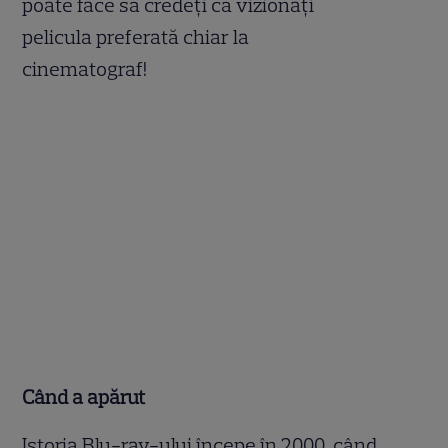
poate face să credeţi că vizionaţi
pelicula preferată chiar la
cinematograf!
Când a apărut
Istoria Blu-ray-ului începe în 2000, când