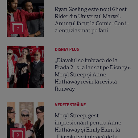
Ryan Gosling este noul Ghost
Rider din Universul Marvel.
Anunțul făcut la Comic-Con i-
7
a entuziasmat pe fani
DISNEY PLUS
„Diavolul se îmbracă de la
Prada 2” s-a lansat pe Disney+.
Meryl Streep și Anne
Hathaway revin la revista
Runway
VEDETE STRĂINE
Meryl Streep, gest
impresionant pentru Anne
Hathaway și Emily Blunt la
9
„Diavolul se îmbracă de la