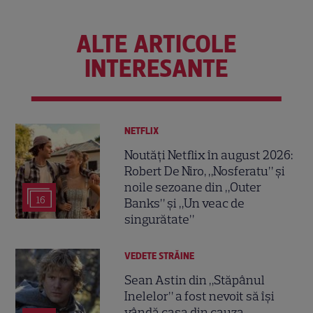
ALTE ARTICOLE
INTERESANTE
NETFLIX
Noutăți Netflix în august 2026:
Robert De Niro, „Nosferatu” și
noile sezoane din „Outer
16
Banks” și „Un veac de
singurătate”
VEDETE STRĂINE
Sean Astin din „Stăpânul
Inelelor” a fost nevoit să își
vândă casa din cauza