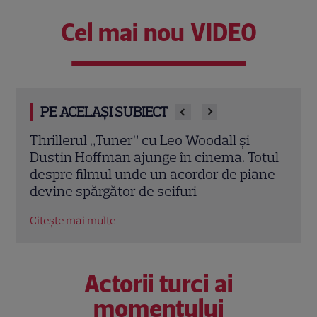
Cel mai nou VIDEO
PE ACELAȘI SUBIECT
„Misiune la limită” de Guy Ritchie: Totul
Film
otul
despre filmul cu Henry Cavill și Jake
în c
ane
Gyllenhaal
labi
Rom
Citește mai multe
Citeș
Actorii turci ai
momentului