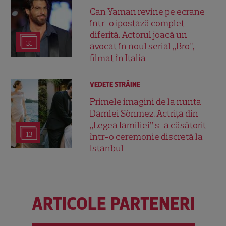
Can Yaman revine pe ecrane
într-o ipostază complet
diferită. Actorul joacă un
31
avocat în noul serial „Bro”,
filmat în Italia
VEDETE STRĂINE
Primele imagini de la nunta
Damlei Sönmez. Actrița din
„Legea familiei” s-a căsătorit
13
într-o ceremonie discretă la
Istanbul
ARTICOLE PARTENERI