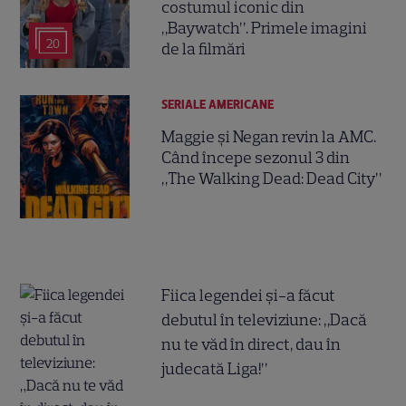
costumul iconic din
„Baywatch”. Primele imagini
20
de la filmări
SERIALE AMERICANE
Maggie și Negan revin la AMC.
Când începe sezonul 3 din
„The Walking Dead: Dead City”
Fiica legendei și-a făcut
debutul în televiziune: „Dacă
nu te văd în direct, dau în
judecată Liga!”