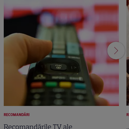
RECOMANDĂRI
R
Recomandările TV ale