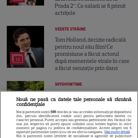
Prada 2”. Ce salarii ar fi primit
actrițele
VEDETE STRĂINE
Tom Holland, decizie radicală
pentru noul său film! Ce
promisiune a făcut actorul
13
după momentele virale în care
a făcut senzație prin dans
SKYSHOWTIME
Scarlett Johansson și Kristin
Nouă ne pasă ca datele tale personale să rămână
Scott Thomas, din nou mamă
confidențiale
și fiică pe ecran în „My
Noi și partenerii noștri
596
stocăm și/sau accesăm informații pe dispozitivul
13
Mother's Wedding”. Când
dvs., precum identificatorii cookie unici pentru prelucrarea datelor cu
caracter personal. Puteți accepta sau gestiona preferințele dvs. făcând clic
apare filmul pe SkyShowtime
mai jos, respectiv vă puteți opune utilizării unui interes legitim în orice
moment pe pagina cu politica de confidențialitate. Aceste alegeri vor fi
raportate partenerilor noștri și nu vă vor afecta navigarea.
Mai multe detalii
Noi si partenerii nostri (retelele de socializare si agentiile de publicitate