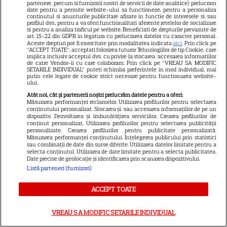
PRIME VIDEO
partenere, precum si furnizorii nostri de servicii de date analitice) prelucram
date pentru a permite website-ului sa functioneze, pentru a personaliza
continutul si anunturile publicitare afisate in functie de interesele si/sau
Jamie Campbell Bower, starul
profilul dvs., pentru a va oferi functionalitati aferente retelelor de socializare
si pentru a analiza traficul pe website. Beneficiati de drepturile prevazute de
din „Stranger Things”, intră în
art. 15-22 din GDPR in legatura cu prelucrarea datelor cu caracter personal.
universul „Stăpânul Inelelor”.
Aceste drepturi pot fi exercitate prin modalitatea indicata
aici
. Prin click pe
“ACCEPT TOATE”, acceptati folosirea tuturor Tehnologiilor de tip Cookie, care
9
Ce rol legendar va interpreta în
implica inclusiv acceptul dvs. cu privire la stocarea/accesarea informatiilor
de catre Vendor-ii cu care colaboram. Prin click pe “VREAU SA MODIFIC
sezonul 3
SETARILE INDIVIDUAL” puteti schimba preferintele in mod individual, mai
putin cele legate de cookie strict necesare pentru functionarea website-
ului.
NETFLIX
Atât noi, cât și partenerii noștri prelucrăm datele pentru a oferi:
Măsurarea performanței reclamelor. Utilizarea profilurilor pentru selectarea
conținutului personalizat. Stocarea și/sau accesarea informațiilor de pe un
„Palatul de Est”, noul fenomen
dispozitiv. Dezvoltarea și îmbunătățirea serviciilor. Crearea profilurilor de
coreean de pe Netflix: Regele
conținut personalizat. Utilizarea profilurilor pentru selectarea publicității
personalizate. Crearea profilurilor pentru publicitate personalizată.
blestemat, fantomele și
Măsurarea performanței conținutului. Înțelegerea publicului prin statistici
5
exorcistul care sfidează
sau combinații de date din surse diferite. Utilizarea datelor limitate pentru a
selecta conținutul. Utilizarea de date limitate pentru a selecta publicitatea.
moartea
Date precise de geolocație și identificarea prin scanarea dispozitivului.
Listă parteneri (furnizori)
SERIALE ONLINE
ACCEPT TOATE
„Trafic”, episodul 3. Doru
ajunge la capătul puterilor
VREAU SA MODIFIC SETARILE INDIVIDUAL
după ce Marius îi obligă să