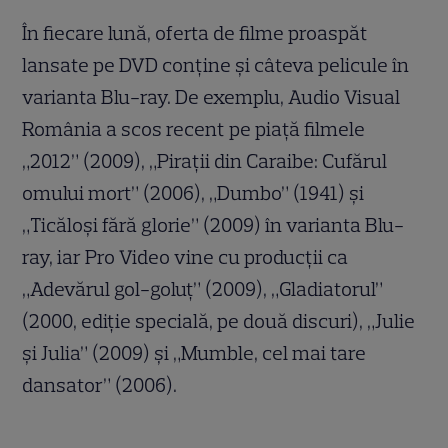
În fiecare lună, oferta de filme proaspăt
lansate pe DVD conţine şi câteva pelicule în
varianta Blu-ray. De exemplu, Audio Visual
România a scos recent pe piaţă filmele
„2012” (2009), „Piraţii din Caraibe: Cufărul
omului mort” (2006), „Dumbo” (1941) şi
„Ticăloşi fără glorie” (2009) în varianta Blu-
ray, iar Pro Video vine cu producţii ca
„Adevărul gol-goluţ” (2009), „Gladiatorul”
(2000, ediţie specială, pe două discuri), „Julie
şi Julia” (2009) şi „Mumble, cel mai tare
dansator” (2006).