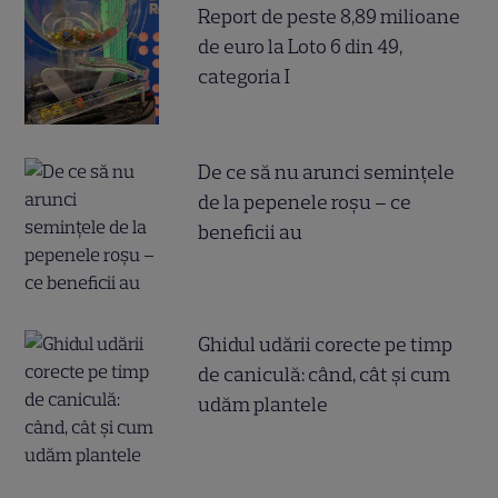
Report de peste 8,89 milioane
de euro la Loto 6 din 49,
categoria I
De ce să nu arunci semințele
de la pepenele roșu – ce
beneficii au
Ghidul udării corecte pe timp
de caniculă: când, cât şi cum
udăm plantele