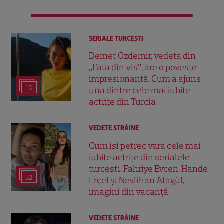
SERIALE TURCEŞTI
Demet Özdemir, vedeta din
„Fata din vis”, are o poveste
impresionantă. Cum a ajuns
12
una dintre cele mai iubite
actrițe din Turcia
VEDETE STRĂINE
Cum își petrec vara cele mai
iubite actrițe din serialele
turcești. Fahriye Evcen, Hande
32
Erçel și Neslihan Atagül,
imagini din vacanță
VEDETE STRĂINE