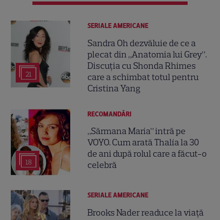
SERIALE AMERICANE
Sandra Oh dezvăluie de ce a
plecat din „Anatomia lui Grey”.
Discuția cu Shonda Rhimes
21
care a schimbat totul pentru
Cristina Yang
RECOMANDĂRI
„Sărmana Maria” intră pe
VOYO. Cum arată Thalía la 30
de ani după rolul care a făcut-o
18
celebră
SERIALE AMERICANE
Brooks Nader readuce la viață