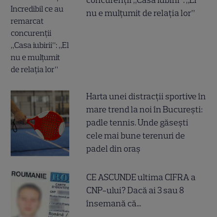
concurenții „Casa iubirii”: „El
nu e mulțumit de relația lor”
Harta unei distracții sportive în
mare trend la noi în București:
padle tennis. Unde găsești
cele mai bune terenuri de
padel din oraș
CE ASCUNDE ultima CIFRA a
CNP-ului? Dacă ai 3 sau 8
însemană că...