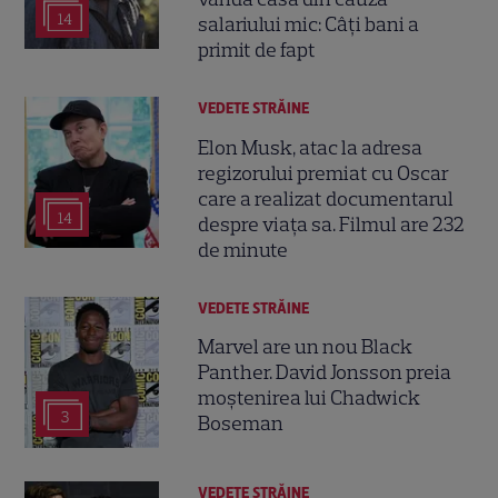
14
salariului mic: Câți bani a
primit de fapt
VEDETE STRĂINE
Elon Musk, atac la adresa
regizorului premiat cu Oscar
care a realizat documentarul
14
despre viața sa. Filmul are 232
de minute
VEDETE STRĂINE
Marvel are un nou Black
Panther. David Jonsson preia
moștenirea lui Chadwick
3
Boseman
VEDETE STRĂINE