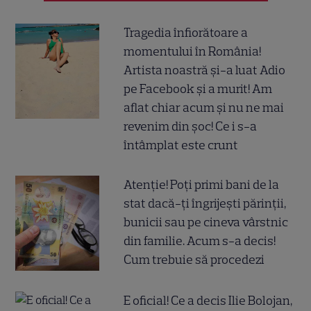
Tragedia înfiorătoare a
momentului în România!
Artista noastră și-a luat Adio
pe Facebook și a murit! Am
aflat chiar acum și nu ne mai
revenim din șoc! Ce i s-a
întâmplat este crunt
Atenție! Poți primi bani de la
stat dacă-ți îngrijești părinții,
bunicii sau pe cineva vârstnic
din familie. Acum s-a decis!
Cum trebuie să procedezi
E oficial! Ce a decis Ilie Bolojan,