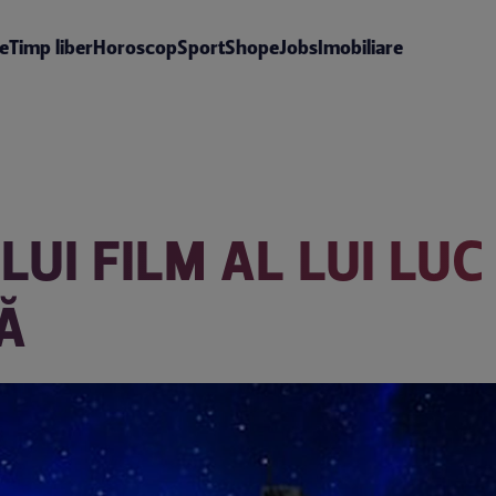
te
Timp liber
Horoscop
Sport
Shop
eJobs
Imobiliare
UI FILM AL LUI LUC
Ă