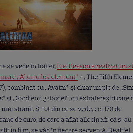
ce se vede în trailer,
Luc Besson a realizat un ș
mare „Al cincilea element”
/ „The Fifth Eleme
7), combinat cu „Avatar” și chiar un pic de „Sta
” și „Gardienii galaxiei”, cu extratereștri care 
 mai stranii. Și tot din ce se vede, cei 170 de
oane de euro, de care a aflat allocine.fr că s-au
stit în film, se văd în fiecare secvență. Dealtfel,