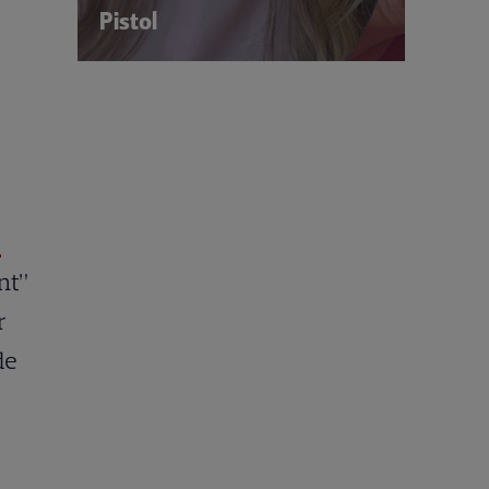
Pistol
i
nt”
r
de