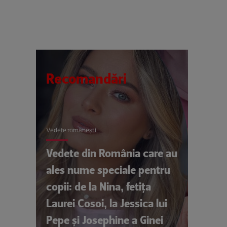
Recomandări
Vedete româneşti
Vedete din România care au
ales nume speciale pentru
copii: de la Nina, fetița
Laurei Cosoi, la Jessica lui
Pepe și Josephine a Ginei