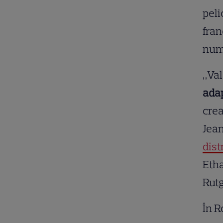
peli
fran
numă
„Val
adap
crea
Jean
dist
Eth
Rutg
În R