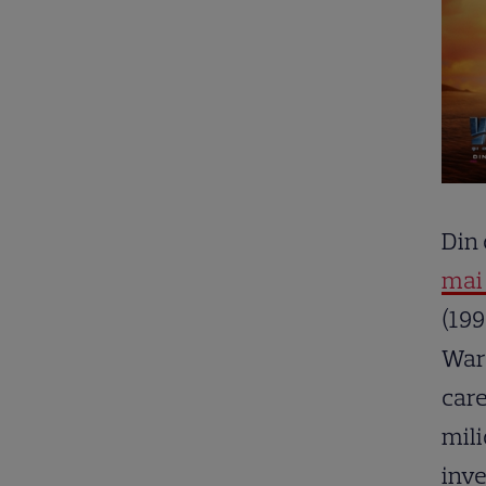
Din 
mai 
(199
Wars
care
mili
inve