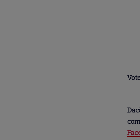
Vote
Dacă
comu
Fac