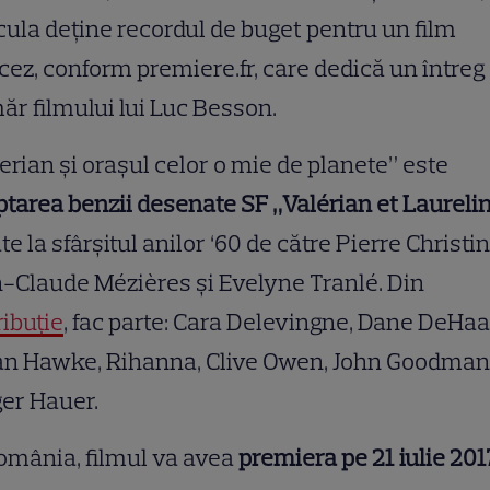
cula deține recordul de buget pentru un film
cez, conform premiere.fr, care dedică un întreg
r filmului lui Luc Besson.
erian și orașul celor o mie de planete” este
tarea benzii desenate SF „Valérian et Laureli
te la sfârșitul anilor ‘60 de către Pierre Christin
-Claude Mézières și Evelyne Tranlé. Din
ribuție
, fac parte: Cara Delevingne, Dane DeHaa
an Hawke, Rihanna, Clive Owen, John Goodman
er Hauer.
omânia, filmul va avea
premiera pe 21 iulie 201