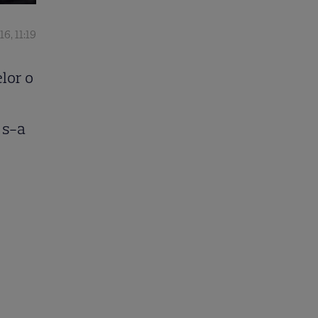
6, 11:19
elor o
 s-a