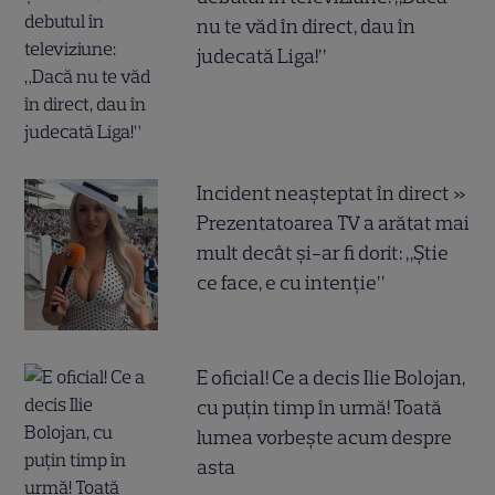
nu te văd în direct, dau în
judecată Liga!”
Incident neașteptat în direct »
Prezentatoarea TV a arătat mai
mult decât și-ar fi dorit: „Știe
ce face, e cu intenție”
E oficial! Ce a decis Ilie Bolojan,
cu puțin timp în urmă! Toată
lumea vorbește acum despre
asta