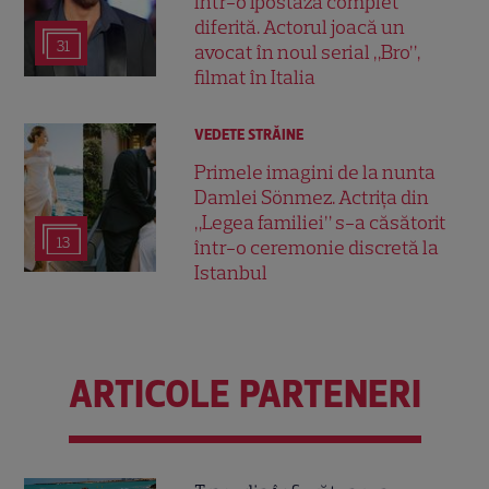
într-o ipostază complet
diferită. Actorul joacă un
31
avocat în noul serial „Bro”,
filmat în Italia
VEDETE STRĂINE
Primele imagini de la nunta
Damlei Sönmez. Actrița din
„Legea familiei” s-a căsătorit
13
într-o ceremonie discretă la
Istanbul
ARTICOLE PARTENERI