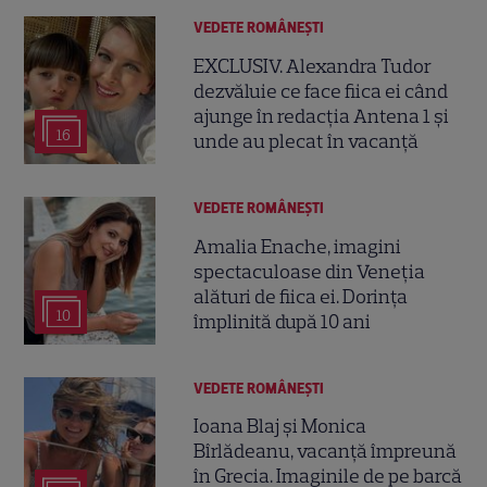
VEDETE ROMÂNEŞTI
EXCLUSIV. Alexandra Tudor
dezvăluie ce face fiica ei când
ajunge în redacția Antena 1 și
16
unde au plecat în vacanță
VEDETE ROMÂNEŞTI
Amalia Enache, imagini
spectaculoase din Veneția
alături de fiica ei. Dorința
10
împlinită după 10 ani
VEDETE ROMÂNEŞTI
Ioana Blaj și Monica
Bîrlădeanu, vacanță împreună
în Grecia. Imaginile de pe barcă