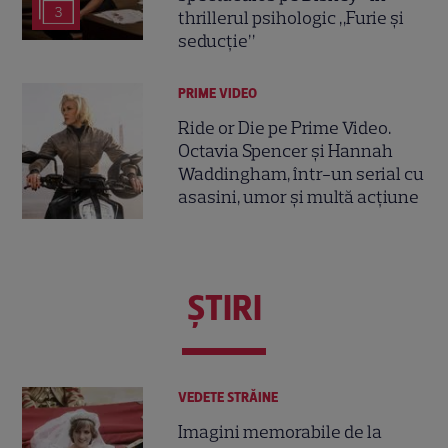
3
thrillerul psihologic „Furie și
seducție”
PRIME VIDEO
Ride or Die pe Prime Video.
Octavia Spencer și Hannah
Waddingham, într-un serial cu
asasini, umor și multă acțiune
ŞTIRI
VEDETE STRĂINE
Imagini memorabile de la