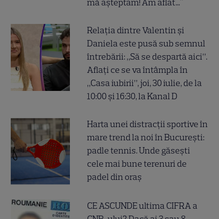
mă așteptam! Am aflat..."
Relația dintre Valentin și
Daniela este pusă sub semnul
întrebării: „Să se despartă aici”.
Aflați ce se va întâmpla în
„Casa iubirii”, joi, 30 iulie, de la
10:00 și 16:30, la Kanal D
Harta unei distracții sportive în
mare trend la noi în București:
padle tennis. Unde găsești
cele mai bune terenuri de
padel din oraș
CE ASCUNDE ultima CIFRA a