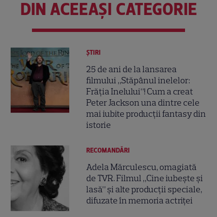
DIN ACEEAȘI CATEGORIE
ȘTIRI
25 de ani de la lansarea
filmului „Stăpânul inelelor:
Frăția Inelului”! Cum a creat
Peter Jackson una dintre cele
mai iubite producții fantasy din
istorie
RECOMANDĂRI
Adela Mărculescu, omagiată
de TVR. Filmul „Cine iubește și
lasă” și alte producții speciale,
difuzate în memoria actriței