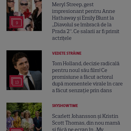
Meryl Streep, gest
impresionant pentru Anne
Hathaway și Emily Blunt la
9
„Diavolul se îmbracă de la
Prada 2”. Ce salarii ar fi primit
actrițele
VEDETE STRĂINE
Tom Holland, decizie radicală
pentru noul său film! Ce
promisiune a făcut actorul
13
după momentele virale în care
a făcut senzație prin dans
SKYSHOWTIME
Scarlett Johansson și Kristin
Scott Thomas, din nou mamă
și fiică pe ecran în „My