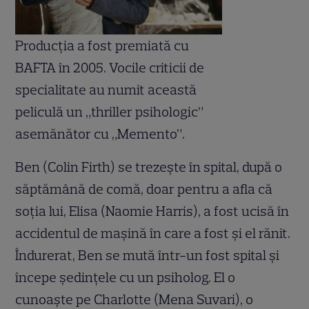
Producţia a fost premiată cu
BAFTA în 2005. Vocile criticii de
specialitate au numit această
peliculă un „thriller psihologic”
asemănător cu „Memento”.
Ben (Colin Firth) se trezeşte în spital, după o
săptămână de comă, doar pentru a afla că
soţia lui, Elisa (Naomie Harris), a fost ucisă în
accidentul de maşină în care a fost şi el rănit.
Îndurerat, Ben se mută într-un fost spital şi
începe şedinţele cu un psiholog. El o
cunoaşte pe Charlotte (Mena Suvari), o