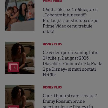
PRIME VIDEO
Când „Fălci” se întâlnește cu
„Coborâre întunecată”:
Producția claustrofobă de pe
Prime Video ce nu trebuie
ratată
DISNEY PLUS
Ce vedem pe streaming între
27 iulie și 2 august 2026:
Diavolul se îmbracă de la Prada
18
2 pe Disney+ și mari noutăți
Netflix
DISNEY PLUS
Care-i buna și care-i reaua?
Emmy Rossum revine
spectaculos pe Disney+ în