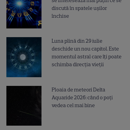
se interesează mai puțin ce se
discută în spatele ușilor
închise
Luna plină din 29 iulie
deschide un nou capitol. Este
momentul astral care îți poate
schimba direcția vieții
Ploaia de meteori Delta
Aquaride 2026: când o poți
vedea cel mai bine