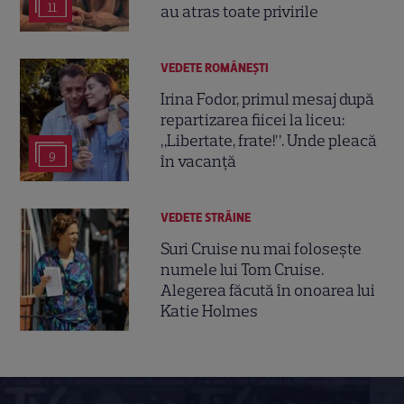
11
au atras toate privirile
VEDETE ROMÂNEŞTI
Irina Fodor, primul mesaj după
repartizarea fiicei la liceu:
„Libertate, frate!”. Unde pleacă
9
în vacanță
VEDETE STRĂINE
Suri Cruise nu mai folosește
numele lui Tom Cruise.
Alegerea făcută în onoarea lui
Katie Holmes