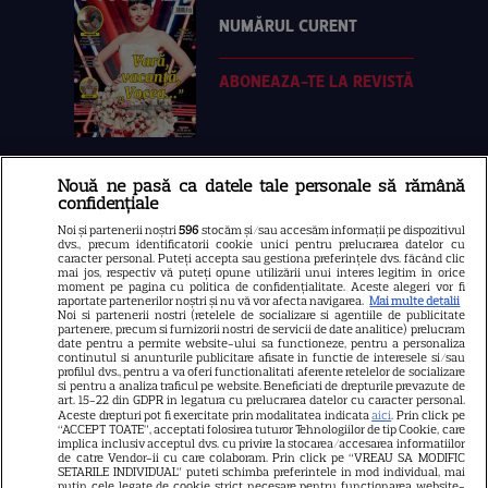
NUMĂRUL CURENT
ABONEAZA-TE LA REVISTĂ
Nouă ne pasă ca datele tale personale să rămână
Libertatea
confidențiale
Libertatea pentru femei
Noi și partenerii noștri
596
stocăm și/sau accesăm informații pe dispozitivul
dvs., precum identificatorii cookie unici pentru prelucrarea datelor cu
GSP
caracter personal. Puteți accepta sau gestiona preferințele dvs. făcând clic
mai jos, respectiv vă puteți opune utilizării unui interes legitim în orice
Știri mondene
moment pe pagina cu politica de confidențialitate. Aceste alegeri vor fi
raportate partenerilor noștri și nu vă vor afecta navigarea.
Mai multe detalii
Noi si partenerii nostri (retelele de socializare si agentiile de publicitate
Avantaje
partenere, precum si furnizorii nostri de servicii de date analitice) prelucram
date pentru a permite website-ului sa functioneze, pentru a personaliza
Elle
continutul si anunturile publicitare afisate in functie de interesele si/sau
profilul dvs., pentru a va oferi functionalitati aferente retelelor de socializare
Unica
si pentru a analiza traficul pe website. Beneficiati de drepturile prevazute de
art. 15-22 din GDPR in legatura cu prelucrarea datelor cu caracter personal.
Retete practice
Aceste drepturi pot fi exercitate prin modalitatea indicata
aici
. Prin click pe
“ACCEPT TOATE”, acceptati folosirea tuturor Tehnologiilor de tip Cookie, care
implica inclusiv acceptul dvs. cu privire la stocarea/accesarea informatiilor
de catre Vendor-ii cu care colaboram. Prin click pe “VREAU SA MODIFIC
SETARILE INDIVIDUAL” puteti schimba preferintele in mod individual, mai
URMĂREȘTE-NE PE
putin cele legate de cookie strict necesare pentru functionarea website-