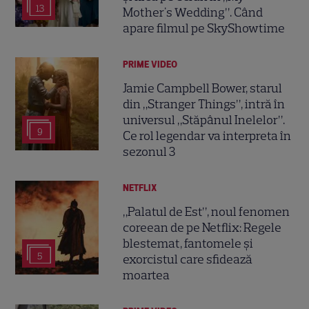
13
Mother's Wedding”. Când
apare filmul pe SkyShowtime
PRIME VIDEO
Jamie Campbell Bower, starul
din „Stranger Things”, intră în
universul „Stăpânul Inelelor”.
9
Ce rol legendar va interpreta în
sezonul 3
NETFLIX
„Palatul de Est”, noul fenomen
coreean de pe Netflix: Regele
blestemat, fantomele și
5
exorcistul care sfidează
moartea