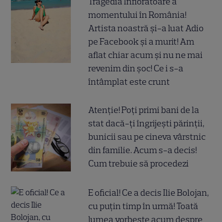
Tragedia înfiorătoare a
momentului în România!
Artista noastră și-a luat Adio
pe Facebook și a murit! Am
aflat chiar acum și nu ne mai
revenim din șoc! Ce i s-a
întâmplat este crunt
Atenție! Poți primi bani de la
stat dacă-ți îngrijești părinții,
bunicii sau pe cineva vârstnic
din familie. Acum s-a decis!
Cum trebuie să procedezi
E oficial! Ce a decis Ilie Bolojan,
cu puțin timp în urmă! Toată
lumea vorbește acum despre