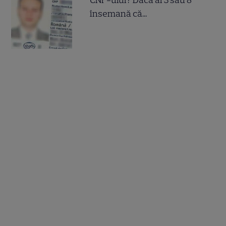
CNP-ului? Dacă ai 3 sau 8
însemană că...