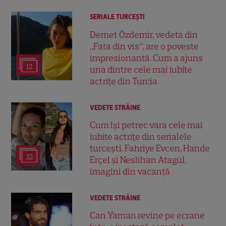
SERIALE TURCEŞTI
Demet Özdemir, vedeta din
„Fata din vis”, are o poveste
impresionantă. Cum a ajuns
12
una dintre cele mai iubite
actrițe din Turcia
VEDETE STRĂINE
Cum își petrec vara cele mai
iubite actrițe din serialele
turcești. Fahriye Evcen, Hande
32
Erçel și Neslihan Atagül,
imagini din vacanță
VEDETE STRĂINE
Can Yaman revine pe ecrane