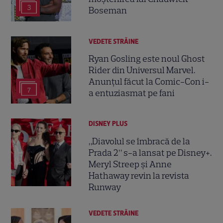
3
Boseman
VEDETE STRĂINE
Ryan Gosling este noul Ghost
Rider din Universul Marvel.
Anunțul făcut la Comic-Con i-
7
a entuziasmat pe fani
DISNEY PLUS
„Diavolul se îmbracă de la
Prada 2” s-a lansat pe Disney+.
Meryl Streep și Anne
Hathaway revin la revista
Runway
VEDETE STRĂINE