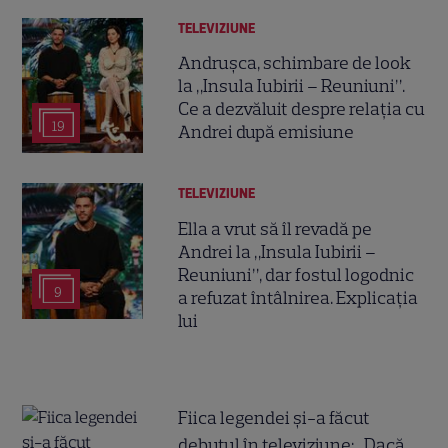
TELEVIZIUNE
Andrușca, schimbare de look
la „Insula Iubirii – Reuniuni”.
Ce a dezvăluit despre relația cu
19
Andrei după emisiune
TELEVIZIUNE
Ella a vrut să îl revadă pe
Andrei la „Insula Iubirii –
Reuniuni”, dar fostul logodnic
9
a refuzat întâlnirea. Explicația
lui
Fiica legendei și-a făcut
debutul în televiziune: „Dacă