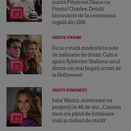
nunta Prințesei Diana cu
Prințul Charles. Detalii
18
fascinante de la ceremonia
regală din 1981
VEDETE STRĂINE
De la o viață modestă la sute
de milioane de dolari. Cum a
ajuns Sylvester Stallone unul
15
dintre cei mai bogați actori de
la Hollywood
VEDETE ROMÂNEŞTI
Iulia Vântur, aniversare cu
peripeții la 46 de ani: „Camera
mea era plină de inimioare
30
roșii și cioburi de sticlă”