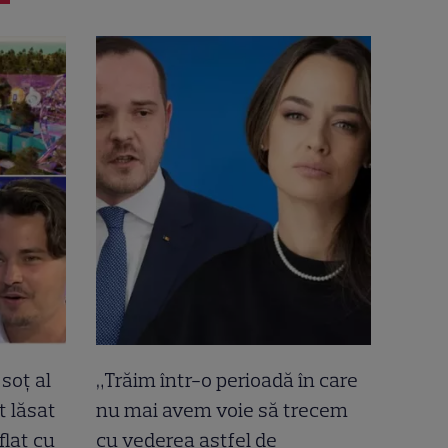
soț al
„Trăim într-o perioadă în care
t lăsat
nu mai avem voie să trecem
flat cu
cu vederea astfel de