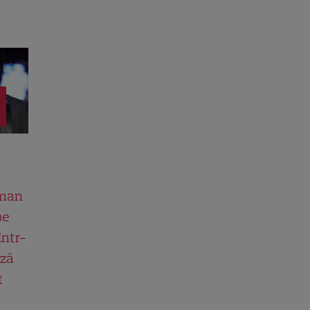
man
pe
într-
ază
t