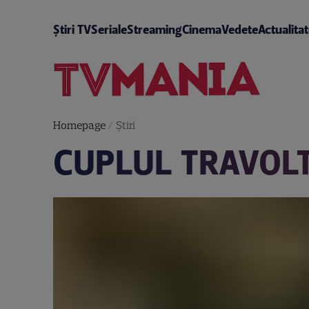
Știri TV
Seriale
Streaming
Cinema
Vedete
Actualita
Homepage
/
Știri
CUPLUL TRAVOLT