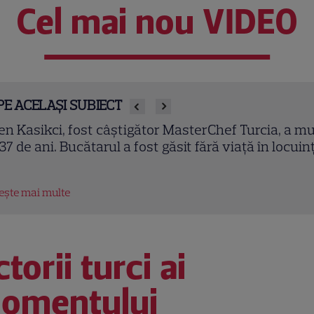
Cel mai nou VIDEO
PE ACELAȘI SUBIECT
ei cupluri revin la „Insula Iubirii – Reuniuni”. Ce se
tâmplă când se întâlnesc din nou cu Radu Vâlcan
tește mai multe
torii turci ai
omentului