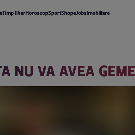
te
Timp liber
Horoscop
Sport
Shop
eJobs
Imobiliare
A NU VA AVEA GEME