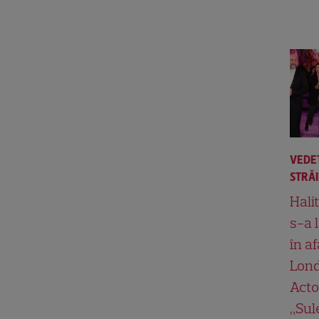
VEDE
STRĂ
Hali
s-a 
în af
Lond
Acto
„Su