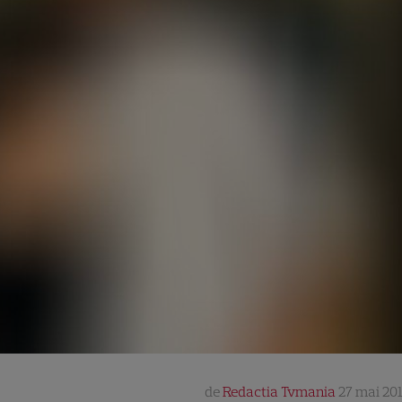
de
Redactia Tvmania
27 mai 201