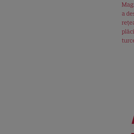
Magn
a de
rețe
plăci
turc