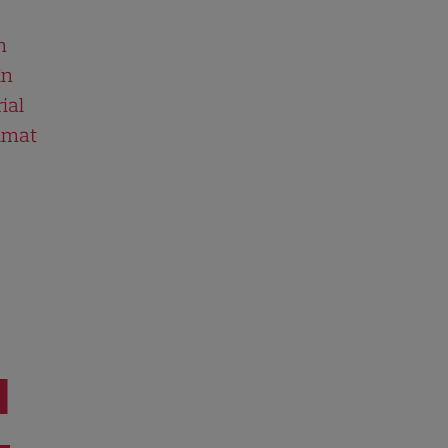
n
în
ial
ilmat
I