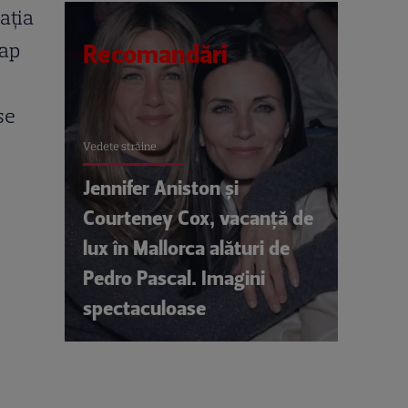
aţia
cap
Recomandări
se
Vedete străine
Jennifer Aniston și
Courteney Cox, vacanță de
lux în Mallorca alături de
Pedro Pascal. Imagini
spectaculoase