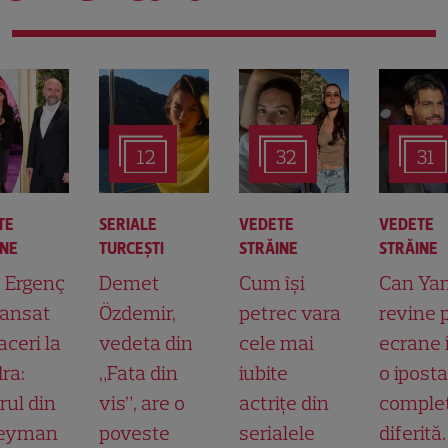
12
32
31
TE
SERIALE
VEDETE
VEDETE
INE
TURCEŞTI
STRĂINE
STRĂINE
t Ergenç
Demet
Cum își
Can Ya
lansat
Özdemir,
petrec vara
revine 
aceri la
vedeta din
cele mai
ecrane 
ra:
„Fata din
iubite
o ipost
rul din
vis”, are o
actrițe din
comple
leyman
poveste
serialele
diferită.