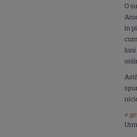
O su
Amer
în p
cump
luni
onli
Astă
spun
nic
g
Urm