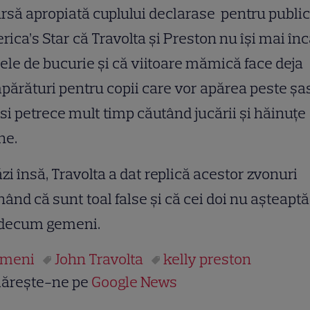
rsă apropiată cuplului declarase pentru public
ica’s Star că Travolta şi Preston nu îşi mai în
iele de bucurie şi că viitoare mămică face deja
ărături pentru copii care vor apărea peste şa
 si petrece mult timp căutând jucării şi hăinuţe
ne.
zi însă, Travolta a dat replică acestor zvonuri
ând că sunt toal false şi că cei doi nu aşteaptă
idecum gemeni.
emeni
John Travolta
kelly preston
ărește-ne pe
Google News