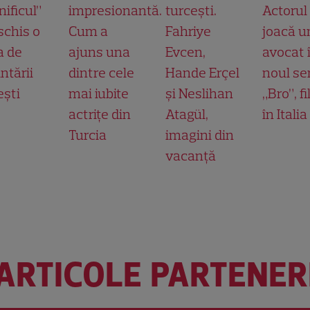
ificul”
impresionantă.
turcești.
Actorul
schis o
Cum a
Fahriye
joacă u
a de
ajuns una
Evcen,
avocat 
ntării
dintre cele
Hande Erçel
noul ser
ești
mai iubite
și Neslihan
„Bro”, f
actrițe din
Atagül,
în Italia
Turcia
imagini din
vacanță
ARTICOLE PARTENER