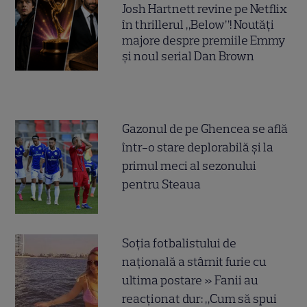
Josh Hartnett revine pe Netflix
în thrillerul „Below”! Noutăți
majore despre premiile Emmy
și noul serial Dan Brown
Gazonul de pe Ghencea se află
într-o stare deplorabilă și la
primul meci al sezonului
pentru Steaua
Soția fotbalistului de
națională a stârnit furie cu
ultima postare » Fanii au
reacționat dur: „Cum să spui