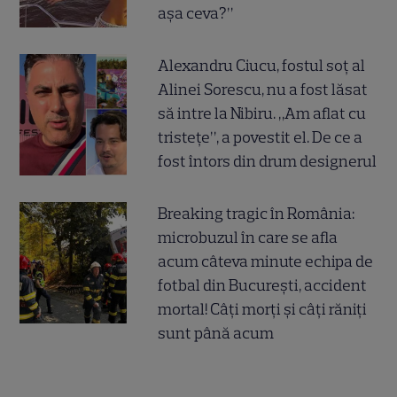
așa ceva?”
Alexandru Ciucu, fostul soț al
Alinei Sorescu, nu a fost lăsat
să intre la Nibiru. „Am aflat cu
tristețe”, a povestit el. De ce a
fost întors din drum designerul
Breaking tragic în România:
microbuzul în care se afla
acum câteva minute echipa de
fotbal din București, accident
mortal! Câți morți și câți răniți
sunt până acum