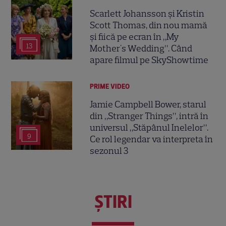
Scarlett Johansson și Kristin
Scott Thomas, din nou mamă
și fiică pe ecran în „My
13
Mother's Wedding”. Când
apare filmul pe SkyShowtime
PRIME VIDEO
Jamie Campbell Bower, starul
din „Stranger Things”, intră în
universul „Stăpânul Inelelor”.
9
Ce rol legendar va interpreta în
sezonul 3
ŞTIRI