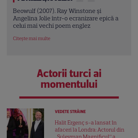
Jack Ryan: Agentul din umbră (2014).
Avia
ă a
Chris Pine și Kevin Costner, într-o cursă
lui 
contra cronometru pentru salvarea
de î
economiei americane
Citeș
Citește mai multe
Actorii turci ai
momentului
VEDETE STRĂINE
Halit Ergenç s-a lansat în
afaceri la Londra: Actorul din
„Suleyman Magnificul” a