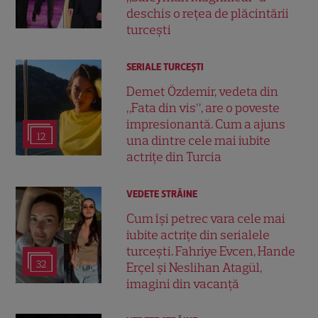
deschis o rețea de plăcintării
turcești
SERIALE TURCEŞTI
Demet Özdemir, vedeta din
„Fata din vis”, are o poveste
impresionantă. Cum a ajuns
12
una dintre cele mai iubite
actrițe din Turcia
VEDETE STRĂINE
Cum își petrec vara cele mai
iubite actrițe din serialele
turcești. Fahriye Evcen, Hande
32
Erçel și Neslihan Atagül,
imagini din vacanță