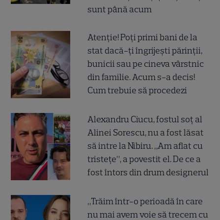
sunt până acum
Atenție! Poți primi bani de la
stat dacă-ți îngrijești părinții,
bunicii sau pe cineva vârstnic
din familie. Acum s-a decis!
Cum trebuie să procedezi
Alexandru Ciucu, fostul soț al
Alinei Sorescu, nu a fost lăsat
să intre la Nibiru. „Am aflat cu
tristețe”, a povestit el. De ce a
fost întors din drum designerul
„Trăim într-o perioadă în care
nu mai avem voie să trecem cu