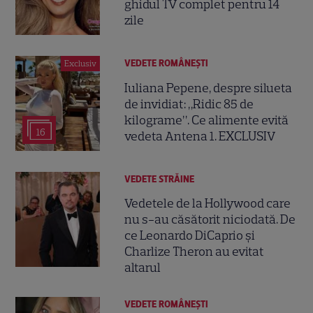
ghidul TV complet pentru 14
zile
VEDETE ROMÂNEŞTI
Exclusiv
Iuliana Pepene, despre silueta
de invidiat: „Ridic 85 de
kilograme”. Ce alimente evită
16
vedeta Antena 1. EXCLUSIV
VEDETE STRĂINE
Vedetele de la Hollywood care
nu s-au căsătorit niciodată. De
ce Leonardo DiCaprio și
Charlize Theron au evitat
altarul
VEDETE ROMÂNEŞTI