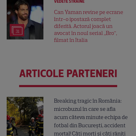
VEDETE STRĂINE
Can Yaman revine pe ecrane
într-o ipostază complet
diferită. Actorul joacă un
31
avocat în noul serial „Bro”,
filmat în Italia
ARTICOLE PARTENERI
Breaking tragic în România:
microbuzul în care se afla
acum câteva minute echipa de
fotbal din București, accident
mortal! Câți morți și câți răniți