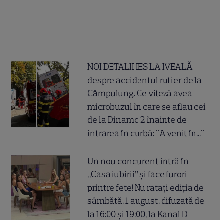
NOI DETALII IES LA IVEALĂ
despre accidentul rutier de la
Câmpulung. Ce viteză avea
microbuzul în care se aflau cei
de la Dinamo 2 înainte de
intrarea în curbă: "A venit în..."
Un nou concurent intră în
„Casa iubirii” și face furori
printre fete! Nu ratați ediția de
sâmbătă, 1 august, difuzată de
la 16:00 și 19:00, la Kanal D