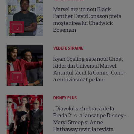
Marvel are un nou Black
Panther. David Jonsson preia
moștenirea lui Chadwick
3
Boseman
VEDETE STRĂINE
Ryan Gosling este noul Ghost
Rider din Universul Marvel.
Anunțul făcut la Comic-Con i-
7
a entuziasmat pe fani
DISNEY PLUS
„Diavolul se îmbracă de la
Prada 2” s-a lansat pe Disney+.
Meryl Streep și Anne
Hathaway revin la revista