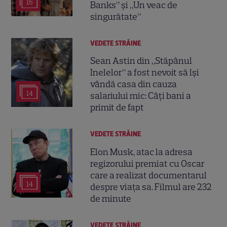
16
Banks” și „Un veac de
singurătate”
VEDETE STRĂINE
Sean Astin din „Stăpânul
Inelelor” a fost nevoit să își
vândă casa din cauza
14
salariului mic: Câți bani a
primit de fapt
VEDETE STRĂINE
Elon Musk, atac la adresa
regizorului premiat cu Oscar
care a realizat documentarul
14
despre viața sa. Filmul are 232
de minute
VEDETE STRĂINE