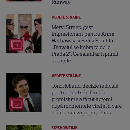
Runway
VEDETE STRĂINE
Meryl Streep, gest
impresionant pentru Anne
Hathaway și Emily Blunt la
9
„Diavolul se îmbracă de la
Prada 2”. Ce salarii ar fi primit
actrițele
VEDETE STRĂINE
Tom Holland, decizie radicală
pentru noul său film! Ce
promisiune a făcut actorul
13
după momentele virale în care
a făcut senzație prin dans
SKYSHOWTIME