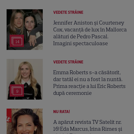
VEDETE STRĂINE
Jennifer Aniston și Courteney
Cox, vacanță de lux în Mallorca
alături de Pedro Pascal.
14
Imagini spectaculoase
VEDETE STRĂINE
Emma Roberts s-a căsătorit,
dar tatăl ei nu a fost la nuntă.
Prima reacție a lui Eric Roberts
9
după ceremonie
NU RATA!
A apărut revista TV Satelit nr.
16! Eda Marcus, Irina Rimes și