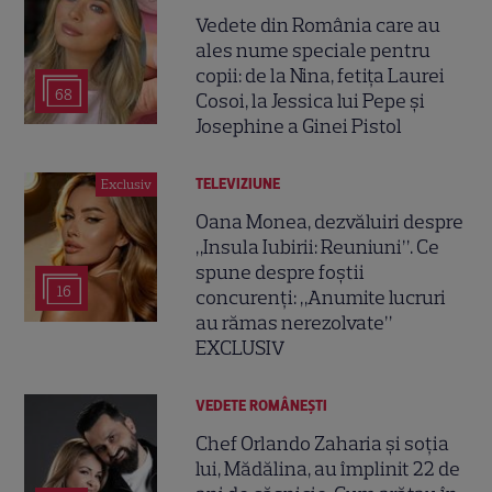
Vedete din România care au
ales nume speciale pentru
copii: de la Nina, fetița Laurei
68
Cosoi, la Jessica lui Pepe și
Josephine a Ginei Pistol
TELEVIZIUNE
Exclusiv
Oana Monea, dezvăluiri despre
„Insula Iubirii: Reuniuni”. Ce
spune despre foștii
16
concurenți: „Anumite lucruri
au rămas nerezolvate”
EXCLUSIV
VEDETE ROMÂNEŞTI
Chef Orlando Zaharia și soția
lui, Mădălina, au împlinit 22 de