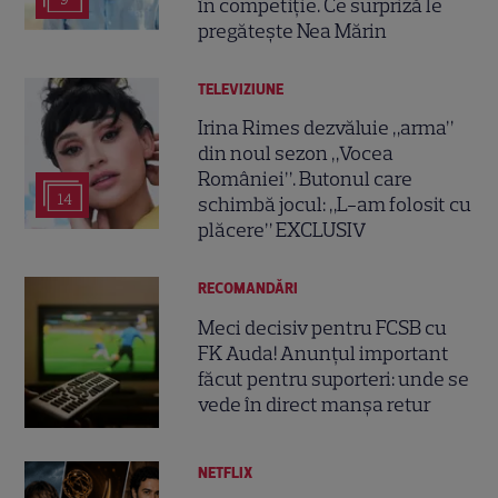
în competiție. Ce surpriză le
pregătește Nea Mărin
TELEVIZIUNE
Irina Rimes dezvăluie „arma”
din noul sezon „Vocea
României”. Butonul care
14
schimbă jocul: „L-am folosit cu
plăcere” EXCLUSIV
RECOMANDĂRI
Meci decisiv pentru FCSB cu
FK Auda! Anunțul important
făcut pentru suporteri: unde se
vede în direct manșa retur
NETFLIX