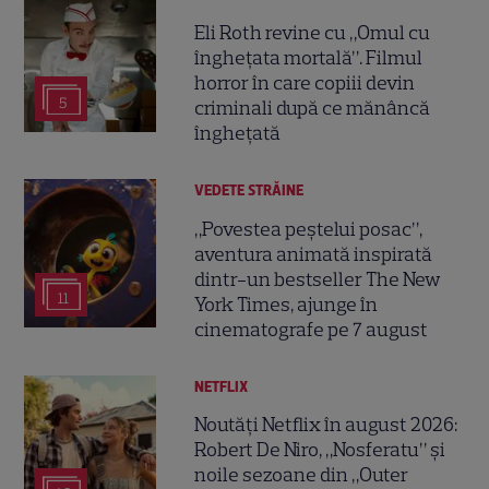
Eli Roth revine cu „Omul cu
înghețata mortală”. Filmul
horror în care copiii devin
5
criminali după ce mănâncă
înghețată
VEDETE STRĂINE
„Povestea peștelui posac”,
aventura animată inspirată
dintr-un bestseller The New
11
York Times, ajunge în
cinematografe pe 7 august
NETFLIX
Noutăți Netflix în august 2026:
Robert De Niro, „Nosferatu” și
noile sezoane din „Outer