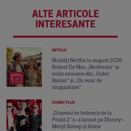
ALTE ARTICOLE
INTERESANTE
NETFLIX
Noutăți Netflix în august 2026:
Robert De Niro, „Nosferatu” și
noile sezoane din „Outer
16
Banks” și „Un veac de
singurătate”
DISNEY PLUS
„Diavolul se îmbracă de la
Prada 2” s-a lansat pe Disney+.
Meryl Streep și Anne