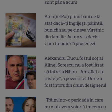
sunt până acum
Atenție! Poți primi bani de la
stat dacă-ți îngrijești părinții,
bunicii sau pe cineva vârstnic
din familie. Acum s-a decis!
Cum trebuie să procedezi
Alexandru Ciucu, fostul soț al
Alinei Sorescu, nu a fost lăsat
să intre la Nibiru. „Am aflat cu
tristețe”, a povestit el. De ce a
fost întors din drum designerul
„Trăim într-o perioadă în care
nu mai avem voie să trecem cu