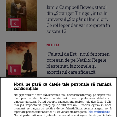
Jamie Campbell Bower, starul
din „Stranger Things”, intră în
universul „Stăpânul Inelelor”.
9
Ce rol legendar va interpreta în
sezonul 3
NETFLIX
„Palatul de Est”, noul fenomen
coreean de pe Netflix: Regele
blestemat, fantomele și
5
exorcistul care sfidează
moartea
Nouă ne pasă ca datele tale personale să rămână
confidențiale
PRIME VIDEO
Noi și partenerii noștri
596
stocăm și/sau accesăm informații pe dispozitivul
dvs., precum identificatorii cookie unici pentru prelucrarea datelor cu
Când „Fălci” se întâlnește cu
caracter personal. Puteți accepta sau gestiona preferințele dvs. făcând clic
mai jos, respectiv vă puteți opune utilizării unui interes legitim în orice
„Coborâre întunecată”:
moment pe pagina cu politica de confidențialitate. Aceste alegeri vor fi
raportate partenerilor noștri și nu vă vor afecta navigarea.
Mai multe detalii
Producția claustrofobă de pe
Noi si partenerii nostri (retelele de socializare si agentiile de publicitate