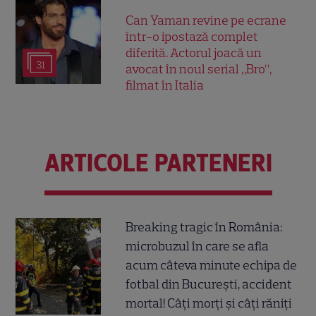
Can Yaman revine pe ecrane
într-o ipostază complet
diferită. Actorul joacă un
31
avocat în noul serial „Bro”,
filmat în Italia
ARTICOLE PARTENERI
Breaking tragic în România:
microbuzul în care se afla
acum câteva minute echipa de
fotbal din București, accident
mortal! Câți morți și câți răniți