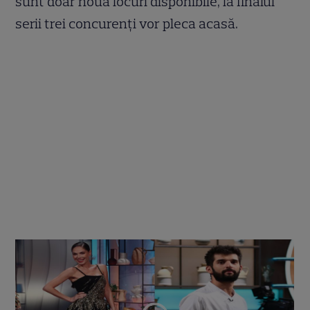
sunt doar nouă locuri disponibile, la finalul
serii trei concurenți vor pleca acasă.