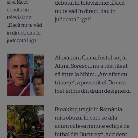
debutul în televiziune: „Dacă
nu te văd în direct, dau în
judecată Liga!”
Alexandru Ciucu, fostul soț al
Alinei Sorescu, nu a fost lăsat
să intre la Nibiru. „Am aflat cu
tristețe”, a povestit el. De ce a
fost întors din drum designerul
Breaking tragic în România:
microbuzul în care se afla
acum câteva minute echipa de
fotbal din București, accident