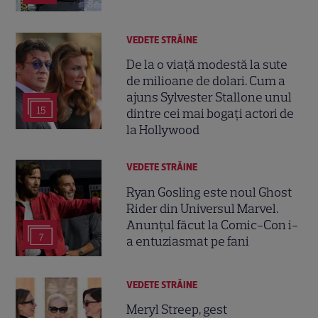
VEDETE STRĂINE
De la o viață modestă la sute
de milioane de dolari. Cum a
ajuns Sylvester Stallone unul
15
dintre cei mai bogați actori de
la Hollywood
VEDETE STRĂINE
Ryan Gosling este noul Ghost
Rider din Universul Marvel.
Anunțul făcut la Comic-Con i-
7
a entuziasmat pe fani
VEDETE STRĂINE
Meryl Streep, gest