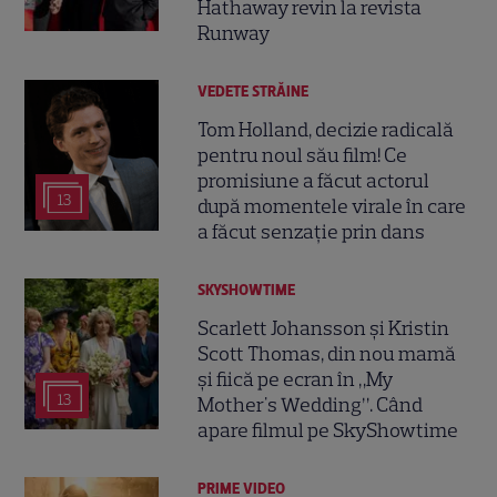
Hathaway revin la revista
Runway
VEDETE STRĂINE
Tom Holland, decizie radicală
pentru noul său film! Ce
promisiune a făcut actorul
13
după momentele virale în care
a făcut senzație prin dans
SKYSHOWTIME
Scarlett Johansson și Kristin
Scott Thomas, din nou mamă
și fiică pe ecran în „My
13
Mother's Wedding”. Când
apare filmul pe SkyShowtime
PRIME VIDEO