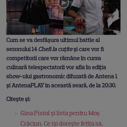
Cum se va desfășura ultimul battle al
sezonului 14
Chefi la cuțite
și care vor fi
competitorii care vor rămâne în cursa
culinară telespectatorii vor afla în ediția
show-ului gastronomic difuzată de Antena 1
și AntenaPLAY în această seară, de la 20:30.
Citește și:
Gina Pistol și lista pentru Moș
Crăciun. Ce își dorește fetița sa,