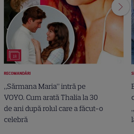
18
RECOMANDĂRI
S
„Sărmana Maria” intră pe
VOYO. Cum arată Thalía la 30
de ani după rolul care a făcut-o
celebră