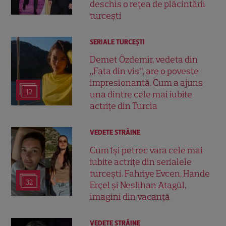
deschis o rețea de plăcintării
turcești
SERIALE TURCEŞTI
Demet Özdemir, vedeta din
„Fata din vis”, are o poveste
impresionantă. Cum a ajuns
12
una dintre cele mai iubite
actrițe din Turcia
VEDETE STRĂINE
Cum își petrec vara cele mai
iubite actrițe din serialele
turcești. Fahriye Evcen, Hande
32
Erçel și Neslihan Atagül,
imagini din vacanță
VEDETE STRĂINE