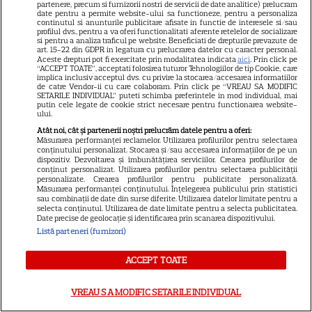
Prime Video ce nu trebuie
partenere, precum si furnizorii nostri de servicii de date analitice) prelucram
date pentru a permite website-ului sa functioneze, pentru a personaliza
ratată
continutul si anunturile publicitare afisate in functie de interesele si/sau
profilul dvs., pentru a va oferi functionalitati aferente retelelor de socializare
si pentru a analiza traficul pe website. Beneficiati de drepturile prevazute de
art. 15-22 din GDPR in legatura cu prelucrarea datelor cu caracter personal.
DISNEY PLUS
Aceste drepturi pot fi exercitate prin modalitatea indicata
aici
. Prin click pe
“ACCEPT TOATE”, acceptati folosirea tuturor Tehnologiilor de tip Cookie, care
implica inclusiv acceptul dvs. cu privire la stocarea/accesarea informatiilor
Ce vedem pe streaming între
de catre Vendor-ii cu care colaboram. Prin click pe “VREAU SA MODIFIC
27 iulie și 2 august 2026:
SETARILE INDIVIDUAL” puteti schimba preferintele in mod individual, mai
putin cele legate de cookie strict necesare pentru functionarea website-
Diavolul se îmbracă de la Prada
ului.
18
2 pe Disney+ și mari noutăți
Atât noi, cât și partenerii noștri prelucrăm datele pentru a oferi:
Măsurarea performanței reclamelor. Utilizarea profilurilor pentru selectarea
Netflix
conținutului personalizat. Stocarea și/sau accesarea informațiilor de pe un
dispozitiv. Dezvoltarea și îmbunătățirea serviciilor. Crearea profilurilor de
conținut personalizat. Utilizarea profilurilor pentru selectarea publicității
personalizate. Crearea profilurilor pentru publicitate personalizată.
NETFLIX
Măsurarea performanței conținutului. Înțelegerea publicului prin statistici
sau combinații de date din surse diferite. Utilizarea datelor limitate pentru a
Josh Hartnett revine pe Netflix
selecta conținutul. Utilizarea de date limitate pentru a selecta publicitatea.
Date precise de geolocație și identificarea prin scanarea dispozitivului.
în thrillerul „Below”! Noutăți
Listă parteneri (furnizori)
majore despre premiile Emmy
și noul serial Dan Brown
ACCEPT TOATE
VREAU SA MODIFIC SETARILE INDIVIDUAL
DISNEY PLUS