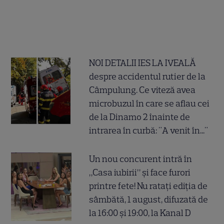
NOI DETALII IES LA IVEALĂ
despre accidentul rutier de la
Câmpulung. Ce viteză avea
microbuzul în care se aflau cei
de la Dinamo 2 înainte de
intrarea în curbă: "A venit în..."
Un nou concurent intră în
„Casa iubirii” și face furori
printre fete! Nu ratați ediția de
sâmbătă, 1 august, difuzată de
la 16:00 și 19:00, la Kanal D