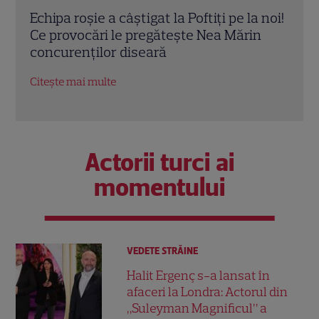
 la noi!
Iuliana Pepene, despre viața la ora 3
P
ărin
dimineața: „Nu este întotdeauna ușor”.
i
Ce sacrificii face prezentatoarea
i
Observator 6 | EXCLUSIV
p
Citește mai multe
C
Actorii turci ai
momentului
VEDETE STRĂINE
Halit Ergenç s-a lansat în
afaceri la Londra: Actorul din
„Suleyman Magnificul” a