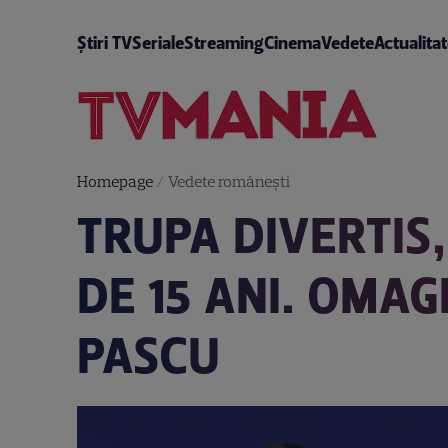
Știri TV
Seriale
Streaming
Cinema
Vedete
Actualita
Homepage
/
Vedete româneşti
TRUPA DIVERTIS
DE 15 ANI. OMAG
PASCU