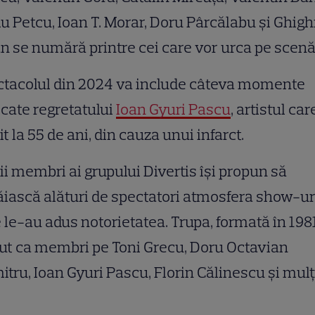
iu Petcu, Ioan T. Morar, Doru Pârcălabu și Ghigh
n se numără printre cei care vor urca pe scenă
ctacolul din 2024 va include câteva momente
cate regretatului
Ioan Gyuri Pascu
, artistul car
t la 55 de ani, din cauza unui infarct.
ii membri ai grupului Divertis îşi propun să
ăiască alături de spectatori atmosfera show-ur
 le-au adus notorietatea. Trupa, formată în 1981
ut ca membri pe Toni Grecu, Doru Octavian
tru, Ioan Gyuri Pascu, Florin Călinescu și mulț