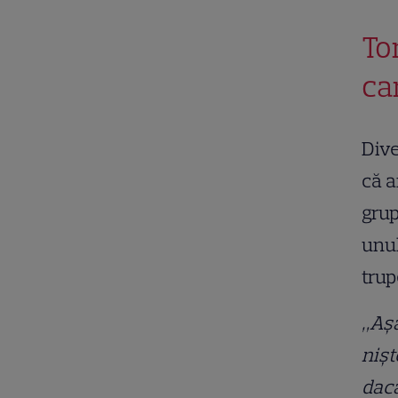
To
ca
Dive
că a
grup
unul
trup
„Așa
nișt
dacă