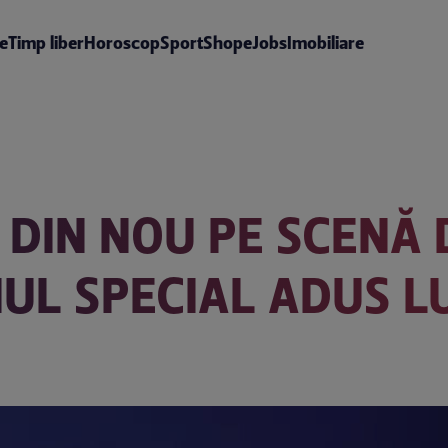
te
Timp liber
Horoscop
Sport
Shop
eJobs
Imobiliare
, DIN NOU PE SCENĂ
IUL SPECIAL ADUS L