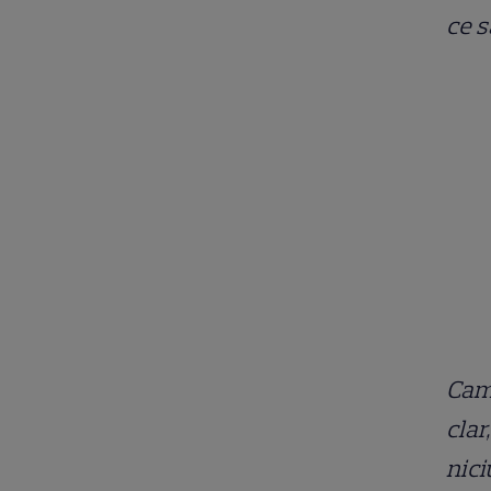
ce s
Cam 
clar
nici