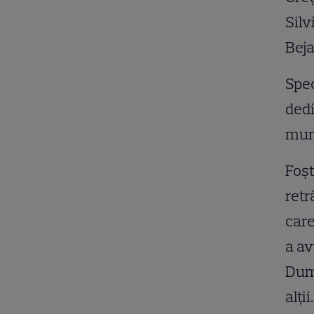
Silv
Beja
Spe
dedi
muri
Foşt
retr
care
a av
Dumi
alții.