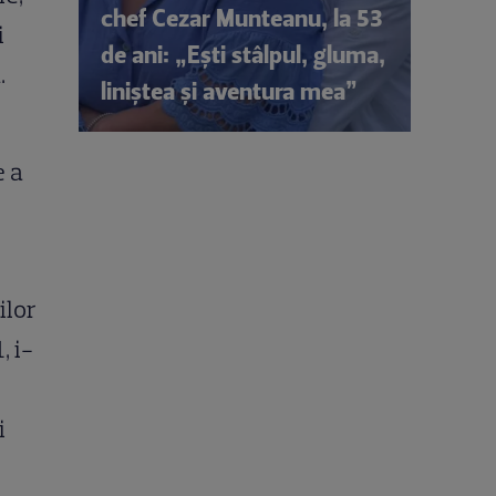
chef Cezar Munteanu, la 53
i
de ani: „Ești stâlpul, gluma,
.
liniștea și aventura mea”
e a
ilor
, i-
i