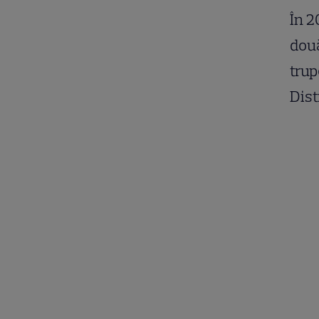
În 2
două
trup
Dist