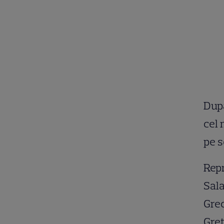
După
cel 
pe s
Repr
Sala
Grec
Greț