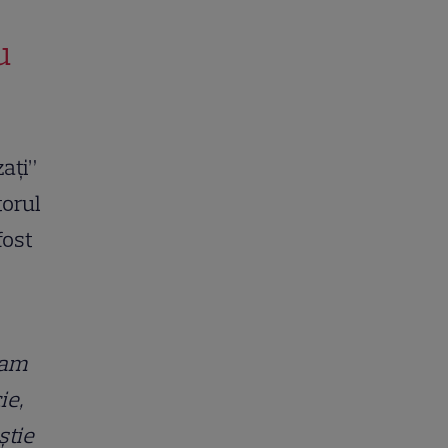
u
zați”
torul
fost
 am
ie,
știe