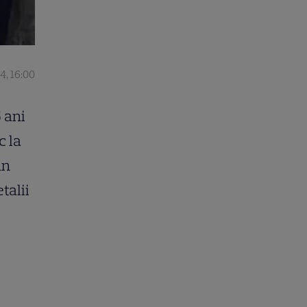
4, 16:00
5 ani
c la
un
talii