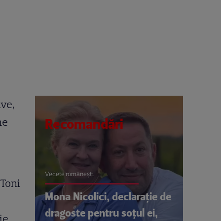
ive,
ne
Recomandări
Vedete româneşti
 Toni
Mona Nicolici, declarație de
dragoste pentru soțul ei,
ie,