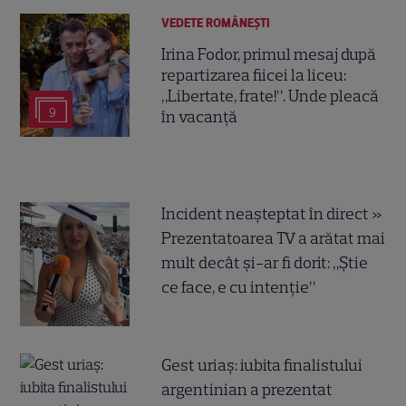
VEDETE ROMÂNEŞTI
Irina Fodor, primul mesaj după
repartizarea fiicei la liceu:
„Libertate, frate!”. Unde pleacă
9
în vacanță
Incident neașteptat în direct »
Prezentatoarea TV a arătat mai
mult decât și-ar fi dorit: „Știe
ce face, e cu intenție”
Gest uriaș: iubita finalistului
argentinian a prezentat