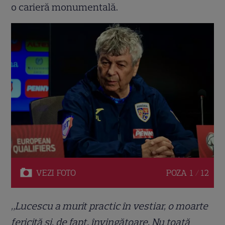
o carieră monumentală.
VEZI
FOTO
POZA
1 / 12
„Lucescu a murit practic în vestiar, o moarte
fericită și, de fapt, învingătoare. Nu toată