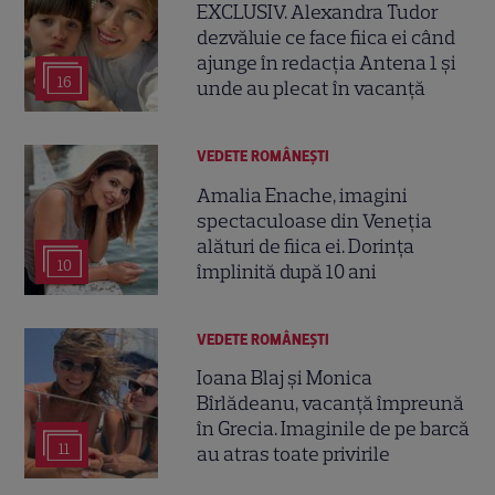
EXCLUSIV. Alexandra Tudor
dezvăluie ce face fiica ei când
ajunge în redacția Antena 1 și
16
unde au plecat în vacanță
VEDETE ROMÂNEŞTI
Amalia Enache, imagini
spectaculoase din Veneția
alături de fiica ei. Dorința
10
împlinită după 10 ani
VEDETE ROMÂNEŞTI
Ioana Blaj și Monica
Bîrlădeanu, vacanță împreună
în Grecia. Imaginile de pe barcă
11
au atras toate privirile