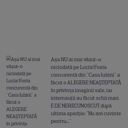
Așa NU ai mai văzut-o
niciodată pe Lucia! Fosta
concurentă din "Casa Iubirii" a
făcut o ALEGERE NEAȘTEPTATĂ
în privința imaginii sale, iar
internauții au făcut ochii mari.
E DE NERECUNOSCUT după
ultima apariție: "Nu am cuvinte
pentru..."