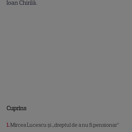
Ioan Chirilă.
Cuprins
1
Mircea Lucescu și „dreptul de a nu fi pensionar”