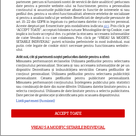
„Baywatch”. Primele imagini de
partenere, precum si furnizorii nostri de servicii de date analitice) prelucram
date pentru a permite website-ului sa functioneze, pentru a personaliza
la filmări
continutul si anunturile publicitare afisate in functie de interesele si/sau
profilul dvs., pentru a va oferi functionalitati aferente retelelor de socializare
si pentru a analiza traficul pe website. Beneficiati de drepturile prevazute de
art. 15-22 din GDPR in legatura cu prelucrarea datelor cu caracter personal.
Aceste drepturi pot fi exercitate prin modalitatea indicata
aici
. Prin click pe
“ACCEPT TOATE”, acceptati folosirea tuturor Tehnologiilor de tip Cookie, care
implica inclusiv acceptul dvs. cu privire la stocarea/accesarea informatiilor
de catre Vendor-ii cu care colaboram. Prin click pe “VREAU SA MODIFIC
SETARILE INDIVIDUAL” puteti schimba preferintele in mod individual, mai
putin cele legate de cookie strict necesare pentru functionarea website-
ARTICOLE PARTENERI
ului.
Atât noi, cât și partenerii noștri prelucrăm datele pentru a oferi:
Măsurarea performanței reclamelor. Utilizarea profilurilor pentru selectarea
conținutului personalizat. Stocarea și/sau accesarea informațiilor de pe un
dispozitiv. Dezvoltarea și îmbunătățirea serviciilor. Crearea profilurilor de
conținut personalizat. Utilizarea profilurilor pentru selectarea publicității
personalizate. Crearea profilurilor pentru publicitate personalizată.
La ce ajută ceaiul din frunze de
Măsurarea performanței conținutului. Înțelegerea publicului prin statistici
sau combinații de date din surse diferite. Utilizarea datelor limitate pentru a
nuc și cum se prepară
selecta conținutul. Utilizarea de date limitate pentru a selecta publicitatea.
Date precise de geolocație și identificarea prin scanarea dispozitivului.
Listă parteneri (furnizori)
ACCEPT TOATE
Luna plină din 29 iulie
deschide un nou capitol. Este
VREAU SA MODIFIC SETARILE INDIVIDUAL