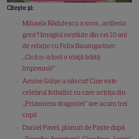
Citește și:
Mihaela Rădulescu a scos „artileria
grea”! Imagini neștiute din cei 10 ani
de relație cu Felix Baumgartner:
„Cică n-a fost o viață trăită
împreună!”
Amine Gülşe a născut! Cine este
celebrul fotbalist cu care actrița din
„Prizoniera dragostei” are acum trei
copii
Daniel Pavel, planuri de Paște după
„Desafio: Aventura”. Cine face „legea”