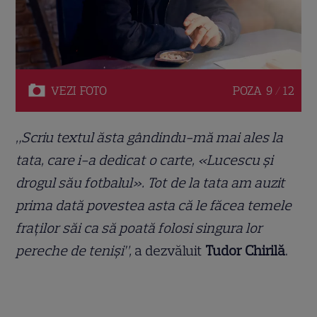
VEZI
FOTO
POZA
9 / 12
„Scriu textul ăsta gândindu-mă mai ales la
tata, care i-a dedicat o carte, «Lucescu și
drogul său fotbalul». Tot de la tata am auzit
prima dată povestea asta că le făcea temele
fraților săi ca să poată folosi singura lor
pereche de teniși”,
a dezvăluit
Tudor Chirilă
.