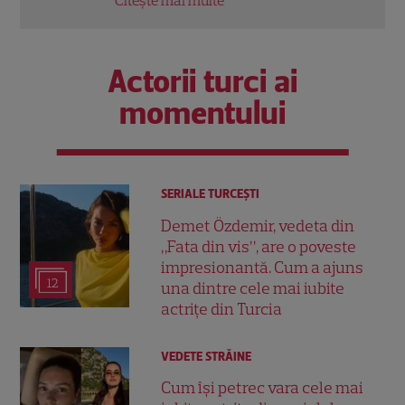
Citește mai multe
Citeș
Actorii turci ai
momentului
SERIALE TURCEŞTI
Demet Özdemir, vedeta din
„Fata din vis”, are o poveste
impresionantă. Cum a ajuns
12
una dintre cele mai iubite
actrițe din Turcia
VEDETE STRĂINE
Cum își petrec vara cele mai