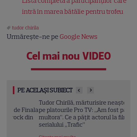
Lista completă a participanților care
intră în marea bătălie pentru trofeu
tudor chirila
Urmărește-ne pe
Google News
Cel mai nou VIDEO
PE ACELAȘI SUBIECT
Tudor Chirilă, mărturisire neașteptată de
EXCL
inala
pe platourile Pro TV: „Am fost pacostea
tăce
din
multora”. Ce a pățit actorul la filmările
înse
serialului „Trafic”
reac