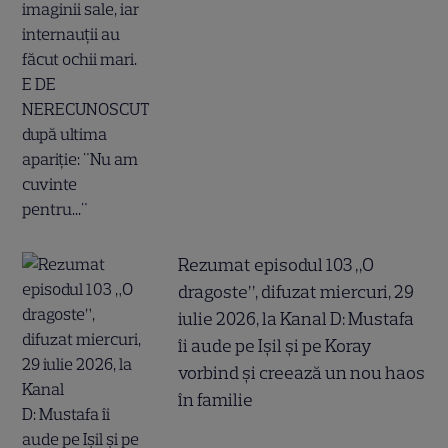
Rezumat episodul 103 „O
dragoste”, difuzat miercuri, 29
iulie 2026, la Kanal D: Mustafa
îi aude pe Ișil și pe Koray
vorbind și creează un nou haos
în familie