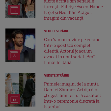
iubite actrițe din serialele
turcești. Fahriye Evcen, Hande
32
Erçel și Neslihan Atagül,
imagini din vacanță
VEDETE STRĂINE
Can Yaman revine pe ecrane
într-o ipostază complet
diferită. Actorul joacă un
31
avocat în noul serial „Bro”,
filmat în Italia
VEDETE STRĂINE
Primele imagini de la nunta
Damlei Sönmez. Actrița din
„Legea familiei” s-a căsătorit
13
într-o ceremonie discretă la
Istanbul