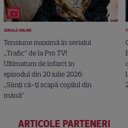
6
SERIALE ONLINE
T
Tensiune maximă în serialul
„Trafic” de la Pro TV!
Ultimatum de infarct în
episodul din 20 iulie 2026:
„Simți că-ți scapă copilul din
mână”
ARTICOLE PARTENERI