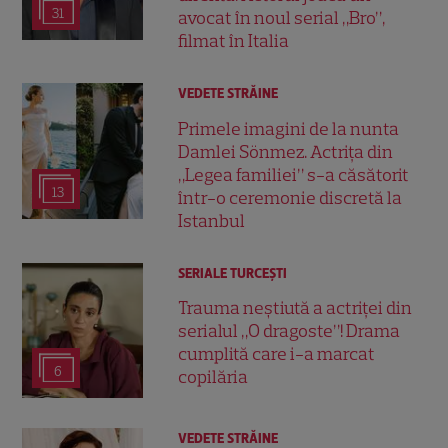
31
avocat în noul serial „Bro”,
filmat în Italia
VEDETE STRĂINE
Primele imagini de la nunta
Damlei Sönmez. Actrița din
„Legea familiei” s-a căsătorit
13
într-o ceremonie discretă la
Istanbul
SERIALE TURCEŞTI
Trauma neștiută a actriței din
serialul „O dragoste”! Drama
cumplită care i-a marcat
6
copilăria
VEDETE STRĂINE