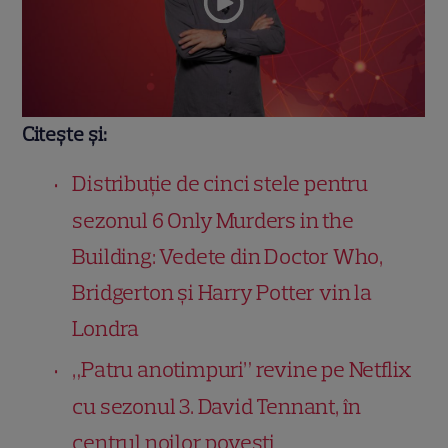
Citește și:
Distribuție de cinci stele pentru
sezonul 6 Only Murders in the
Building: Vedete din Doctor Who,
Bridgerton și Harry Potter vin la
Londra
„Patru anotimpuri” revine pe Netflix
cu sezonul 3. David Tennant, în
centrul noilor povești