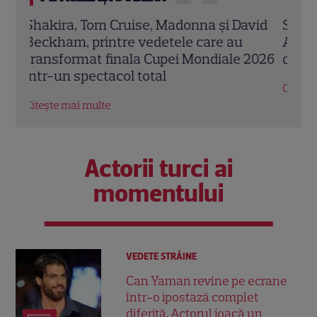
vid
Show în stil Super Bowl la finala Spania –
Dest
Argentina! Ce post TV îl difuzează, în loc
înce
2026
de Antena 1
Citeș
Citește mai multe
Actorii turci ai
momentului
VEDETE STRĂINE
Can Yaman revine pe ecrane
într-o ipostază complet
diferită. Actorul joacă un