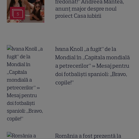
fredonat!” Andreea Mantea,
anunț major despre noul
5
proiect Casa iubirii
Ivana Knoll „a fugit” de la
Mondial în „Capitala mondială
a petrecerilor” » Mesaj pentru
doi fotbaliști spanioli: „Bravo,
copile!”
România a fost prezentă la