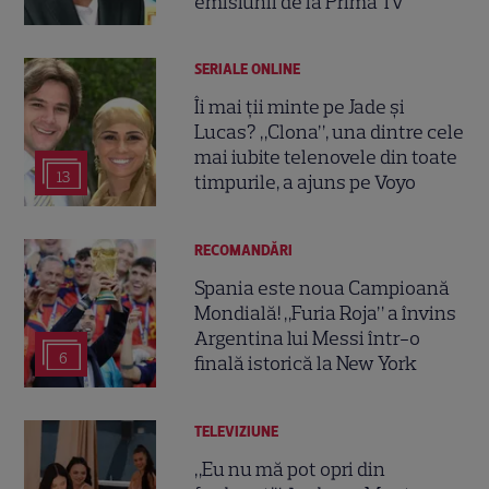
emisiunii de la Prima TV
SERIALE ONLINE
Îi mai ții minte pe Jade și
Lucas? „Clona”, una dintre cele
mai iubite telenovele din toate
13
timpurile, a ajuns pe Voyo
RECOMANDĂRI
Spania este noua Campioană
Mondială! „Furia Roja” a învins
Argentina lui Messi într-o
6
finală istorică la New York
TELEVIZIUNE
„Eu nu mă pot opri din