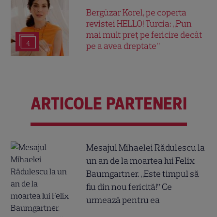
Bergüzar Korel, pe coperta
revistei HELLO! Turcia: „Pun
mai mult preț pe fericire decât
4
pe a avea dreptate”
ARTICOLE PARTENERI
Mesajul Mihaelei Rădulescu la
un an de la moartea lui Felix
Baumgartner. „Este timpul să
fiu din nou fericită!” Ce
urmează pentru ea