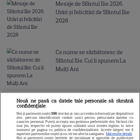
Mesaje de Sfântul Ilie 2026.
Urări și felicitări de Sfântul Ilie
2026
Ce nume se sărbătoresc de
Sfântul Ilie. Cui îi spunem La
Mulți Ani
Nouă ne pasă ca datele tale personale să rămână
confidențiale
ALTE ARTICOLE
Noi și partenerii noștri
596
stocăm și/sau accesăm informații pe dispozitivul
dvs., precum identificatorii cookie unici pentru prelucrarea datelor cu
caracter personal. Puteți accepta sau gestiona preferințele dvs. făcând clic
INTERESANTE
mai jos, respectiv vă puteți opune utilizării unui interes legitim în orice
moment pe pagina cu politica de confidențialitate. Aceste alegeri vor fi
raportate partenerilor noștri și nu vă vor afecta navigarea.
Mai multe detalii
Noi si partenerii nostri (retelele de socializare si agentiile de publicitate