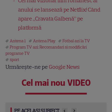
Cel mai vizionat film românesc al
anului se lansează pe Netflix! Când
apare „Cravata Galbenă” pe
platformă
Antena 1
Antena Play
Fotbal azi la TV
Program TV azi: Recomandari si modificări
programe TV
sport
Urmărește-ne pe
Google News
Cel mai nou VIDEO
PE ACELAȘI SUBIECT