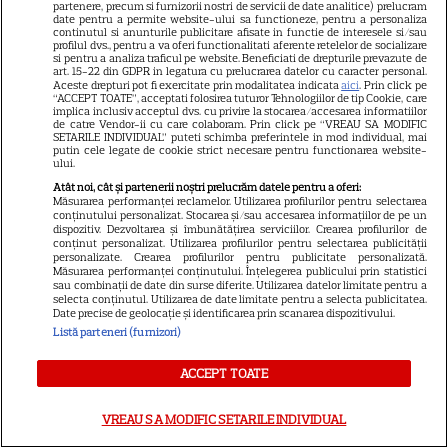
partenere, precum si furnizorii nostri de servicii de date analitice) prelucram
date pentru a permite website-ului sa functioneze, pentru a personaliza
continutul si anunturile publicitare afisate in functie de interesele si/sau
DISNEY PLUS
profilul dvs., pentru a va oferi functionalitati aferente retelelor de socializare
si pentru a analiza traficul pe website. Beneficiati de drepturile prevazute de
art. 15-22 din GDPR in legatura cu prelucrarea datelor cu caracter personal.
Ghid de streaming, 20 – 26
Aceste drepturi pot fi exercitate prin modalitatea indicata
aici
. Prin click pe
“ACCEPT TOATE”, acceptati folosirea tuturor Tehnologiilor de tip Cookie, care
iulie: „Star Trek: Noi lumi
implica inclusiv acceptul dvs. cu privire la stocarea/accesarea informatiilor
stranii” revine cu sezonul 4. Ce
de catre Vendor-ii cu care colaboram. Prin click pe “VREAU SA MODIFIC
SETARILE INDIVIDUAL” puteti schimba preferintele in mod individual, mai
15
filme noi intră pe Netflix și
putin cele legate de cookie strict necesare pentru functionarea website-
ului.
Max
Atât noi, cât și partenerii noștri prelucrăm datele pentru a oferi:
Măsurarea performanței reclamelor. Utilizarea profilurilor pentru selectarea
conținutului personalizat. Stocarea și/sau accesarea informațiilor de pe un
DISNEY PLUS
dispozitiv. Dezvoltarea și îmbunătățirea serviciilor. Crearea profilurilor de
conținut personalizat. Utilizarea profilurilor pentru selectarea publicității
În luptă cu vârsta de mijloc:
personalizate. Crearea profilurilor pentru publicitate personalizată.
Măsurarea performanței conținutului. Înțelegerea publicului prin statistici
Bradley Cooper regizează
sau combinații de date din surse diferite. Utilizarea datelor limitate pentru a
selecta conținutul. Utilizarea de date limitate pentru a selecta publicitatea.
„Cum e, merge?”, o dramedie
Date precise de geolocație și identificarea prin scanarea dispozitivului.
sinceră despre divorț și
Listă parteneri (furnizori)
regăsire pe Disney+
ACCEPT TOATE
NETFLIX
VREAU SA MODIFIC SETARILE INDIVIDUAL
Noutăți Hollywood: Netflix