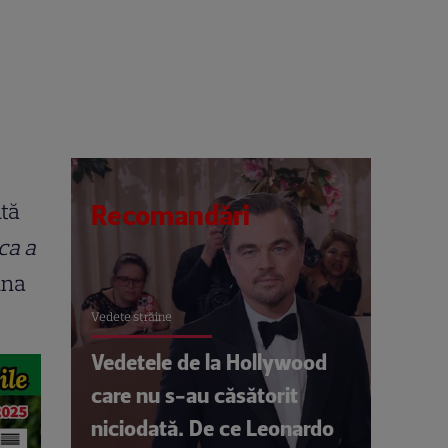
tă
Recomandări
ca a
una
Vedete străine
Vedetele de la Hollywood
care nu s-au căsătorit
niciodată. De ce Leonardo