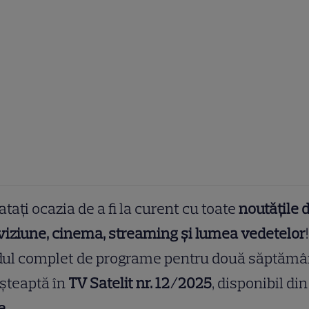
atați ocazia de a fi la curent cu toate
noutățile 
viziune, cinema, streaming și lumea vedetelor
!
dul complet de programe pentru două săptămâ
șteaptă în
TV Satelit nr. 12/2025
, disponibil di
e
.