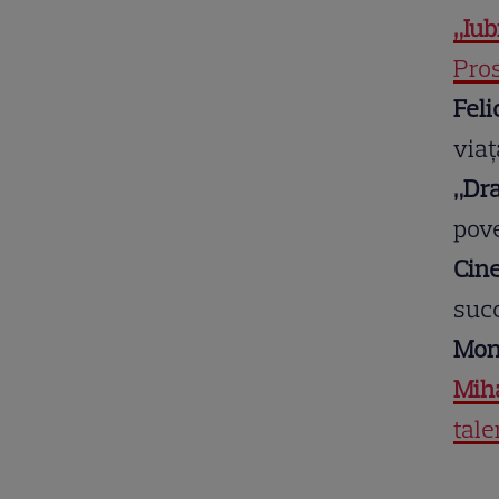
„Iub
Pros
Feli
viaț
„Dra
pove
Cin
succ
Mon
Mih
tale