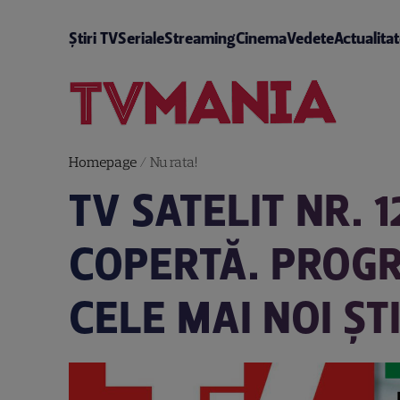
Știri TV
Seriale
Streaming
Cinema
Vedete
Actualita
Homepage
/
Nu rata!
TV SATELIT NR. 
COPERTĂ. PROGR
CELE MAI NOI ȘT