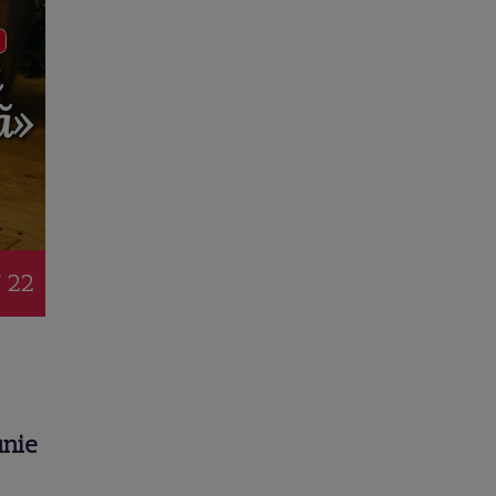
/ 22
unie