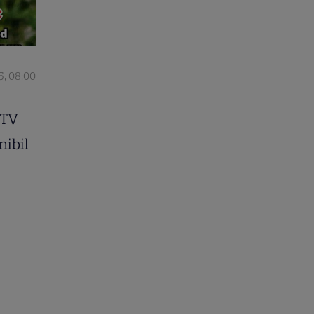
5, 08:00
 TV
nibil