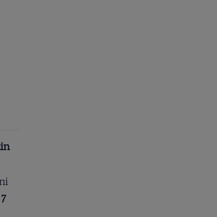
din
ni
n
7