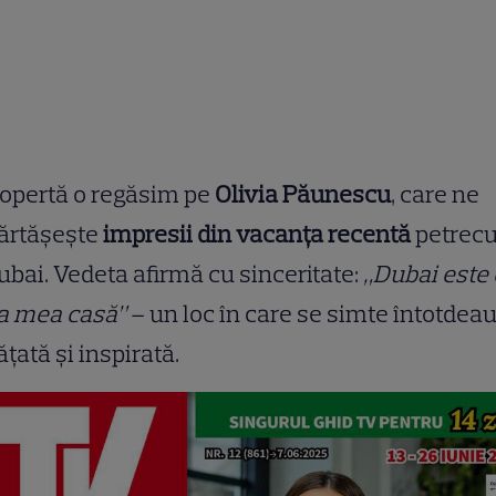
opertă o regăsim pe
Olivia Păunescu
, care ne
ărtășește
impresii din vacanța recentă
petrecu
ubai. Vedeta afirmă cu sinceritate:
„Dubai este 
a mea casă”
– un loc în care se simte întotdea
ățată și inspirată.