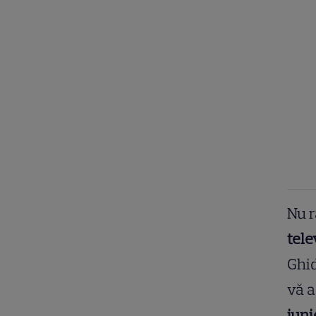
Nu r
tele
Ghi
vă a
iuni