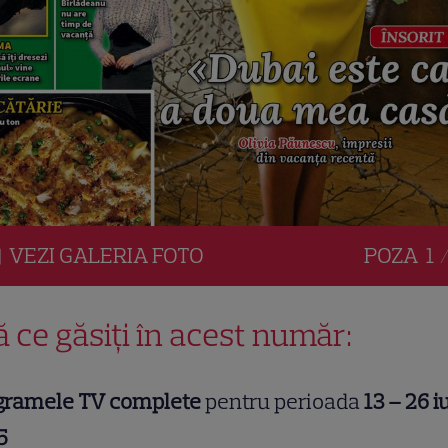
VEZI
GALERIA
FOTO
POZA
1 
ă ce găsiți în acest număr:
gramele TV complete
pentru perioada
13 – 26 i
5