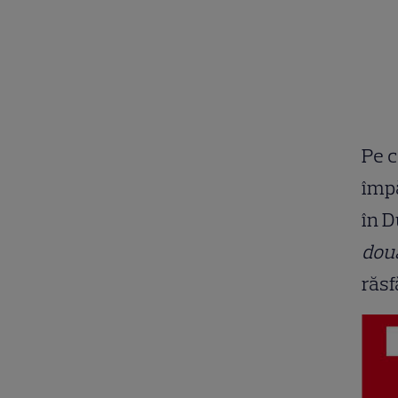
Pe c
împ
în D
dou
răsf