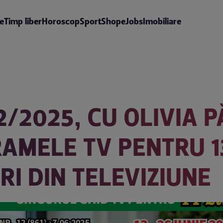
te
Timp liber
Horoscop
Sport
Shop
eJobs
Imobiliare
12/2025, CU OLIVIA 
AMELE TV PENTRU 13
IRI DIN TELEVIZIUNE