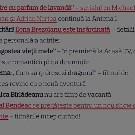
ire cu parfum de lavandă”
– serialul cu Michae
an și Adrian Nartea
continuă la Antena 1
citări!
Ilona Brezoianu este însărcinată
– detalii
a personală a actriței
gostea vieții mele”
– în premieră la Acasă TV, 
ste romantică plină de emoție
ema
: „Cum să îți dresezi dragonul” – filmul de
es revine cu o nouă aventură
ica Bîrlădeanu
nu are timp de vacanță
ai Bendeac
se pregătește pentru un nou show 
nte
– filmările încep curând!